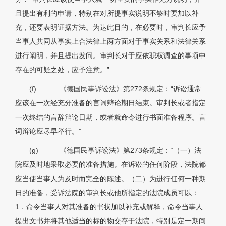
且提出有利的申请，特别在对所提事实说明不够时要加以补
充，还要表明证据方法。为达此目的，在必要时，审判长应予
当事人共同从事实上合法律上两方面对于事实关系和法律关系
进行阐明，并且提出发问。审判长对于应依职权调查的事项中
存在的可疑之处，应予注意。”
(f)
《德国民事诉讼法》第272条规定：“诉讼通常
应该在一次经充分准备的言词辩论期日结束。审判长或者指定
一次终结的言辞辩论日期，或者就命令进行书面准备程序。言
词辩论应尽早举行。”
(g)
《德国民事诉讼法》第273条规定：“（一）法
院应及时地采取必要的准备措施。在诉讼的任何阶段，法院都
应当使当事人为及时而完全的陈述。（二）为进行任何一种期
日的准备，受诉法院的审判长或他所指定的法院成员可以：
1．命令当事人对其准备的书状加以补充或解释，命令当事人
提出文书并将其他适当的标的物交存于法院，特别是定一期间