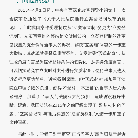
2015年4月1日起，中央全面深化改革领导小组第十一次
会议审议通过了《关于人民法院推行立案登记制改革的意
见》，自此我国案件受理制度从“立案审查制”变更为“立案登
记制”。立案审查制的弊端是众所周知的；立案登记制的改革
是我国为充分保障当事人的诉权、解决“立案难”问题的一步重
大举措，其改革效果是毋庸置疑的。立案时采“形式审查”，从
理论角度而言是为谋求起诉条件的低阶化；从实务角度而言，
可以切实避免在立案时对案件进行实质审查，使得当事人进入
诉讼程序更为简单、诉权得到保障。但“形式审查”却加重了法
院在审理阶段的负担，使得“不适格、不正当”的当事人进入诉
讼程序，加重了当事人与法院双方的负担，造成诉讼程序中
断、延宕。我国法院在2015年之前已经出现了“案多人少”的问
题，“立案登记制”与随后实施的“法官员额制”又进一步加重了
这种问题。
与此同时，学者们对于审查“正当当事人”应当归属于起诉