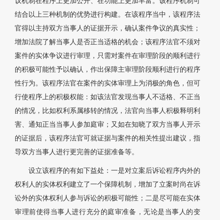
议机制在程序上更加公开、在功能上更加丰富。该程序机制可
结合以上三种机制的优势进行构建。在该程序当中，该程序法
官得以主持双方当事人的证据开示，确认案件争议的真实性；
增加法院了解当事人是否正当适格的机会；该程序法官不须对
案件的实体争议进行审理，只需对案件在审理阶段的顺利进行
的积极可能性予以确认，作出保障主审理阶段顺利进行的程序
性行为。该程序法官在案件的实体审理上为消极的角色，但可
行使程序上的积极权能：如该法官发现当事人不适格、不正当
的情况，比如权利系属移转的情况，法官向当事人积极释明利
害、通知正当当事人参加庭审；又如在知晓了双方当事人开示
的证据后，该程序法官可就证据与案件的相关性提出建议，指
导双方当事人进行更完善的证据准备等。
设立该程序的有如下益处：一是对立案后诉讼程序内外的
权利人的实体权利建立了一个保障机制，增加了立案时尚在诉
讼外的实体权利人参与诉讼的积极可能性；二是尽可能在实体
审理前使得当事人进行充分的庭审准备，无论是当事人的变