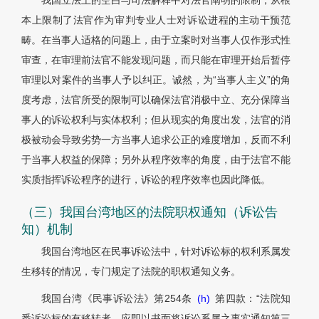
我国立法上的空白与司法解释中对法官阐明的限制，从根
本上限制了法官作为审判专业人士对诉讼进程的主动干预范
畴。在当事人适格的问题上，由于立案时对当事人仅作形式性
审查，在审理前法官不能发现问题，而只能在审理开始后暂停
审理以对案件的当事人予以纠正。诚然，为“当事人主义”的角
度考虑，法官所受的限制可以确保法官消极中立、充分保障当
事人的诉讼权利与实体权利；但从现实的角度出发，法官的消
极被动会导致劣势一方当事人追求公正的难度增加，反而不利
于当事人权益的保障；另外从程序效率的角度，由于法官不能
实质指挥诉讼程序的进行，诉讼的程序效率也因此降低。
（三）我国台湾地区的法院职权通知（诉讼告
知）机制
我国台湾地区在民事诉讼法中，针对诉讼标的权利系属发
生移转的情况，专门规定了法院的职权通知义务。
我国台湾《民事诉讼法》第254条
(h)
第四款：“法院知
悉诉讼标的有移转者，应即以书面将诉讼系属之事实通知第三