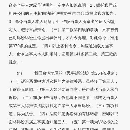
命令当事人对应予说明的一定争点加以说明；2．嘱托官厅或
担任公职的人使其‘向法院’说明文书‘的内容’或提出官方报告；
3．命令当事人本人到场；4．传唤当事人所举出的证人和鉴
定人，进行言辞辩论。（三）第二款第四项的事项，只在被告
已对诉讼诉讼生命提出异议时，才命令办理。对此命令，准用
第379条的规定。（四）以上各种命令，均应通知双方当事
人。命令当事人本人到场时，适用第141条第二款、第三款的
规定。”
(h)
我国台湾地区的《民事诉讼法》第254条规定：
（一）诉讼系属中为诉讼标的之法律关系，虽移转于第三人，
于诉讼无影响。但第三人如经两造同意，得声请代当事人承当
诉讼。（二）前项但书情形，仅他造不同意者，移转之当事人
或第三人得声请法院以裁定许第三人承当诉讼。（三）前项裁
定，得为抗告。（四）法院知悉诉讼标的有移转者，应即以书
面将诉讼系属之事实通知第三人。（五）第一项为诉讼标的之