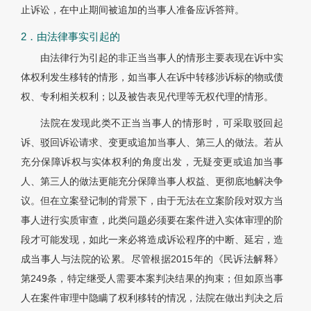
止诉讼，在中止期间被追加的当事人准备应诉答辩。
2．由法律事实引起的
由法律行为引起的非正当当事人的情形主要表现在诉中实
体权利发生移转的情形，如当事人在诉中转移涉诉标的物或债
权、专利相关权利；以及被告表见代理等无权代理的情形。
法院在发现此类不正当当事人的情形时，可采取驳回起
诉、驳回诉讼请求、变更或追加当事人、第三人的做法。若从
充分保障诉权与实体权利的角度出发，无疑变更或追加当事
人、第三人的做法更能充分保障当事人权益、更彻底地解决争
议。但在立案登记制的背景下，由于无法在立案阶段对双方当
事人进行实质审查，此类问题必须要在案件进入实体审理的阶
段才可能发现，如此一来必将造成诉讼程序的中断、延宕，造
成当事人与法院的讼累。尽管根据2015年的《民诉法解释》
第249条，特定继受人需要本案判决结果的拘束；但如原当事
人在案件审理中隐瞒了权利移转的情况，法院在做出判决之后