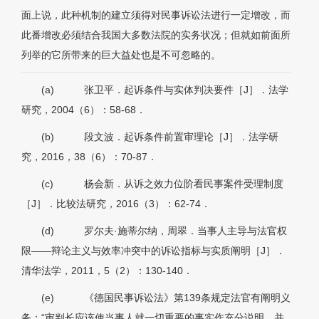
面上说，此种机制的建立须得对民事诉讼法进行一定增改，而
此番增改必须结合我国大多数法院的实务状况；但就如前面所
列举的它所带来的巨大益处也是不可忽略的。
(a)
张卫平．起诉条件与实体判决要件［J］．法学
研究，2004（6）：58-68．
(b)
段文波．起诉条件前置审理论［J］．法学研
究，2016，38（6）：70-87．
(c)
杨会新．从诉之效力位阶看民事案件受理制度
［J］．比较法研究，2016（3）：62-74．
(d)
罗尔夫·施蒂尔纳，周翠．当事人主导与法官权
限——辩论主义与效率冲突中的诉讼指标与实质阐明［J］．
清华法学，2011，5（2）：130-140．
(e)
《德国民事诉讼法》第139条规定法官有阐明义
务：“审判长应该使当事人就一切重要的事实作充分说明，并