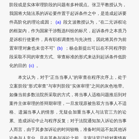
阶段或是实体审理阶段的问题有多种观点。张卫平教授认为，
我国将大陆法系的诉讼要件置于起诉条件之中，是造成起诉要
件高阶化的理论成因；
(a)
段文波教授认为，“在二元诉权论
的框架内，作为国家干涉甄选纠纷的标尺，起诉条件之本质乃
是诉权行使要件，具有职权调查性与先决性，因此将其作为前
置审理对象也未尝不可”
(b)
；杨会新提出可以在不同程序阶
段采取不同的审查方式、审查标准的形式来达到起诉条件低阶
化的目的
(c)
。
本文认为，对于“正当当事人”的审查在程序次序上，处于
立案阶段“形式审查”与审判阶段“实体审理”之间的灰色地带。
如像当前多数法院所采取的方式，将当事人适格问题推后到对
案件主体审理的答辩期审理，一旦发现原被告双方当事人不适
格、遗漏当事人的情形，无疑会加重当事人与法官三方的讼
累、造成诉讼中止与程序反复；对于法院通知加入诉讼的当事
人而言，由于其参加诉讼的时间较晚，准备时间远不如其他诉
讼参与人充分，且在其参与诉讼之前，主审法官已经对案情有