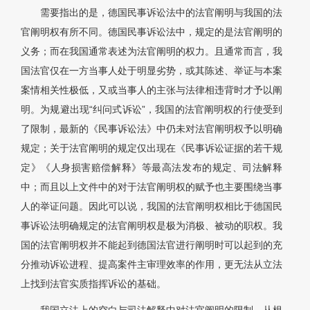
需要指出的是，德国民事诉讼法中的法官阐明与我国的法
官阐明权有所不同。德国民事诉讼法中，规定的是法官阐明的
义务；而在我国通常表述为法官阐明的权力。且通常而言，我
国法官仅在一方当事人处于明显劣势，或其陈述、举证与本案
案情相关性极低，又或当事人的主张与法律相违背时才予以阐
明。为规避出现“纠问式诉讼”，我国的法官阐明权的行使受到
了限制，最新的《民事诉讼法》中仍未对法官阐明权予以明确
规定；关于法官阐明的规定仅出现在《民事诉讼证据的若干规
定》《人身损害赔偿解释》等最高法发布的规定、司法解释
中；而且以上文件中的对于法官阐明权的赋予也主要围绕当事
人的举证问题。因此可以说，我国的法官阐明权相比于德国民
事诉讼法明确规定的法官阐明权是极为消极、被动的职权。我
国的法官阐明权并不能起到德国法官进行阐明时可以起到的充
分推动诉讼进程、提高案件主审理效率的作用，更无法从立法
上找到法官实质指挥诉讼的基础。