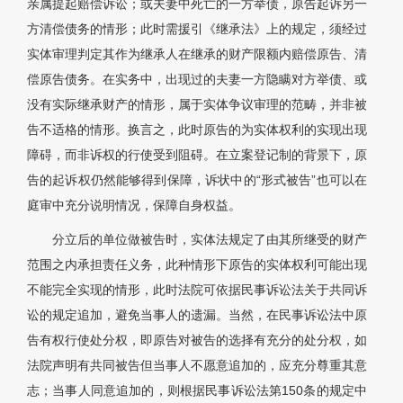
亲属提起赔偿诉讼；或夫妻中死亡的一方举债，原告起诉另一
方清偿债务的情形；此时需援引《继承法》上的规定，须经过
实体审理判定其作为继承人在继承的财产限额内赔偿原告、清
偿原告债务。在实务中，出现过的夫妻一方隐瞒对方举债、或
没有实际继承财产的情形，属于实体争议审理的范畴，并非被
告不适格的情形。换言之，此时原告的为实体权利的实现出现
障碍，而非诉权的行使受到阻碍。在立案登记制的背景下，原
告的起诉权仍然能够得到保障，诉状中的“形式被告”也可以在
庭审中充分说明情况，保障自身权益。
分立后的单位做被告时，实体法规定了由其所继受的财产
范围之内承担责任义务，此种情形下原告的实体权利可能出现
不能完全实现的情形，此时法院可依据民事诉讼法关于共同诉
讼的规定追加，避免当事人的遗漏。当然，在民事诉讼法中原
告有权行使处分权，即原告对被告的选择有充分的处分权，如
法院声明有共同被告但当事人不愿意追加的，应充分尊重其意
志；当事人同意追加的，则根据民事诉讼法第150条的规定中