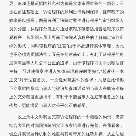
更、追加还是证据的补充都为都是实体审理准备的一部分；三
是在前述基础上，诉讼程序的顺利进行得到保障，庭审程序的
效率得以提高；四是有利于法院对案件进行程序与审判组织人
员的分流，从程序分流上可通过该程序确定适用普通程序或简
易程序，从组织人员上可基于法院从该程序的了解确定审判组
织的形式，同时该程序的“法官”由于不必进行实体审理，因此
也不必须为员额法官；五是在前述基础上，有利于从程序的角
度保障当事人对公平公正的追求，由于该程序可由非员额法官
主持，可以使得案件进入实体审理程序时更贴合“起诉状一本
主义”对于法官首次、一次性知晓案件的要求；六是在此情形
下立案时的形式当事人与被追加参加诉讼的当事人在庭审准备
上的充分程度更加持平，有利于平衡当事人在庭审准备上的优
劣势，更能满足当事人对公平公正的感受。
以上为本文对我国完善诉讼程序的一个粗糙的构想，仍需
结合大量的对我国法院的实证考察结果进行完善。在我看来，
设立并实现这种机制的难度与其可带来的优势并存。从立法层