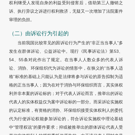
权利继受人发现自身的利益受到侵害后，借助第三人撤销之
诉、执行异议之诉进行权利救济，无疑又一次增加了法院案件
审理的负担。
（二）由诉讼行为引起的
当前我国比较常见的因诉讼行为产生的“非正当当事人”多
发生在群体诉讼、公益诉讼中。现行《民事诉讼法》第53、
54、55条对此作出了规定。在当事人人数众多的代表人诉
讼、消协、环保组织代为诉讼的情形中，在狭义的“当事人适
格”标准的基础上只能认为是法律将参与诉讼的原告拟制为适
格的正当当事人；因为在对于消协与环保组织而言，其实体权
利并非本案的诉讼标的；对于代表人诉讼而言，推举出的诉讼
代表人的实体权益仅为案中诉讼标的一部分。而采诉讼实施权
的认定标准，有资格的消协、环保组织接受实体权利人的委托
代为行使诉讼权能参加诉讼的，符合诉讼实施权中理论基础
中“管理权说”的要件要求；抑或被推举出的群体诉讼代表人受