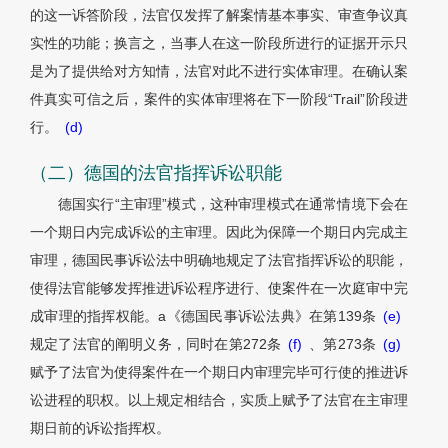
的这一诉答阶段，法官仅发挥了解案情基本事实、审查争议真
实性的功能；换言之，当事人在这一阶段所进行的证据开示只
是为了提供给对方知情，法官对此不进行实体审理。在确认案
件真实可信之后，案件的实体审理将在下一阶段“Trail”阶段进
行。
(d)
（二）德国的法官指挥诉讼职能
德国实行“主审理”模式，这种审理模式在通常情境下会在
一个期日内完成诉讼的主审理。因此为保障一个期日内完成主
审理，德国民事诉讼法中明确地规定了法官指挥诉讼的职能，
使得法官能够发挥推进诉讼程序进行、使案件在一次庭审中完
成审理的指挥权能。a《德国民事诉讼法典》在第139条
(e)
规定了法官的阐明义务，同时在第272条
(f)
、第273条
(g)
赋予了法官为使得案件在一个期日内审理完毕可行使的推进诉
讼进程的职权。以上规定相结合，实质上赋予了法官在主审理
期日前的诉讼指挥权。