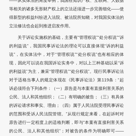
——从实体法的角度举例，我国在知识产权、互联网、大数据
等相关的诸多无形财产权上的立法还须进一步完善细化——使
得新型的权益纠纷进入法院、被法院所知晓，对我国实体法的
立法修法也会起到推进启发作用。
关于诉讼实施权的基础，主要有“管理权说”“处分权说”“诉
的利益说”，我国民事诉讼法的理论可以直接体现“诉的利益
说”，在实体法中，对于“管理权说”“处分权说”也有相应的体
现，因此可以说在我国诉讼实务中，对以上三种基础以采“诉
的利益说”为主，兼采“管理权说”“处分权说”。现行民事诉讼法
对于适格当事人的规定体现在《民事诉讼法》第119条：“起
诉必须符合下列条件：（一）原告是与本案有直接利害关系的
公民、法人和其他组织；（二）有明确的被告；（三）有具体
的诉讼请求和事实、理由；（四）属于人民法院受理民事诉讼
的范围和受诉人民法院管辖。”从现行规定来看，在起诉时对
原告进行一定程度上的适格判断，即与“本案有直接利害关系
的公民、法人和其他组织”；对被告的条件为明确即可——