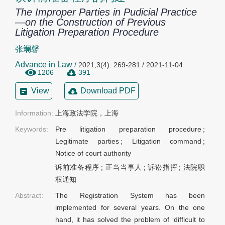
The Improper Parties in Pudicial Practice
—on the Construction of Previous
Litigation Preparation Procedure
张斓馨
Advance in Law
/
2021,3(4): 269-281 / 2021-11-04
1206
391
View
Download PDF
Information:
上海政法学院，上海
Keywords:
Pre litigation preparation procedure
;
Legitimate parties
;
Litigation command
;
Notice of court authority
诉前准备程序
;
正当当事人
;
诉讼指挥
;
法院职
权通知
Abstract:
The Registration System has been
implemented for several years. On the one
hand, it has solved the problem of ‘difficult to