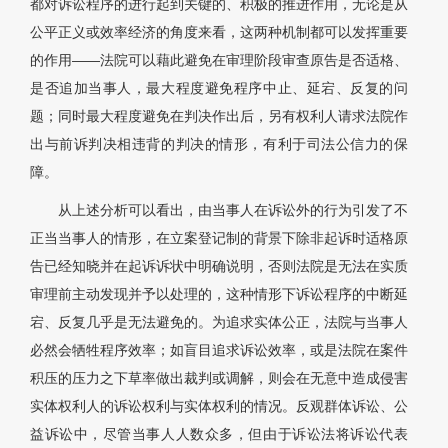
都对诉讼程序的进行起到关键的、积极的推进作用，无论是从
公平正义或效率经济的角度来看，这两种机制都可以发挥重要
的作用——法院可以藉此避免在审理阶段审查原告是否适格、
是否追加当事人，最大程度避免程序中止、延宕、反复的问
题；同时最大程度避免在判决作出后，另有权利人请求法院作
出与前诉判决相违背的判决的情形，有利于司法公信力的保
障。
从上述分析可以看出，由当事人在诉讼外的行为引发了不
正当当事人的情形，在立案登记制的背景下除非起诉时适格原
告已经知晓并在起诉诉状中明确说明，否则法院是无法在实质
审理前主动发现并予以处理的，这种情形下诉讼程序的中断延
宕、反复几乎是无法避免的。为追求实体公正，法院与当事人
必然会牺牲程序效率；如盲目追求诉讼效率，或是法院在案件
积压的压力之下草率做出裁判或调解，则会在无意中造成侵害
实体权利人的诉讼权利与实体权利的情况。反观群体诉讼、公
益诉讼中，尽管当事人人数众多，但由于诉讼法将诉讼代表