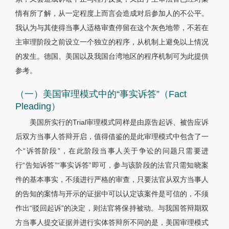
情有所了解，从一定程度上而言会造成对后参加人的不公平。
我认为与其使得当事人适格审查停留在这个灰色地带，不若在
主审理阶段之前设立一个独立的程序，从机制上避免以上情况
的发生。德国、美国以及我国台湾地区的程序机制可为此提供
参考。
（一）美国审理模式中的“事实诉答”（Fact
Pleading）
美国所实行的Trial审理模式同样是由原告起诉、被告应诉
后双方当事人答辩开启，值得借鉴的是此审理模式中包含了一
个“诉答阶段”，在此阶段当事人关于争讼的问题只需要进
行“告知诉答”“事实诉答”即可，参与该阶段的法官只需知晓案
件的基本事实，不须进行严格的审查，只要法官从双方当事人
的告知的案情与开示的证据中可以认定该案件是可信的，不须
作出“驳回起诉”的决定，则法官将保持被动。与我国答辩期双
方当事人提交证据并进行实体答辩所不同的是，美国审理模式