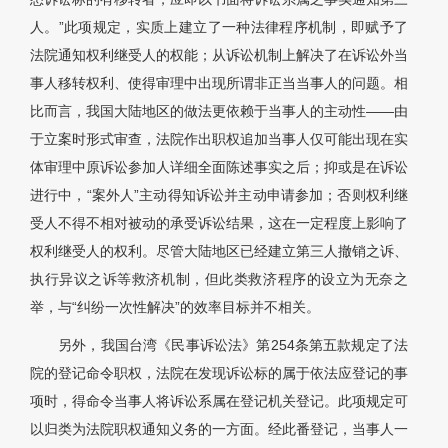
人。”此项规定，实质上建立了一种法律程序机制，即赋予了
法院通知权利继受人的权能；从诉讼机制上解决了在诉讼外当
事人移转权利、使得审理中出现所谓非正当当事人的问题。相
比而言，我国大陆地区的做法更依赖于当事人的主动性——由
于立案时形式审查，法院作出职权追加当事人仅可能出现在实
体审理中原诉讼参加人详细全面陈述事实之后；抑或是在诉讼
进行中，“案外人”主动得知诉讼并主动申请参加；否则权利继
受人不得不相对被动的承受诉讼结果，这在一定程度上影响了
权利继受人的权利。尽管大陆地区已经建立第三人撤销之诉、
执行异议之诉等救济机制，但此类救济程序的设立为无奈之
举，与“纠纷一次性解决”的效率目标并不相关。
另外，我国台湾《民事诉讼法》第254条第五款规定了法
院的登记命令职权，法院在发现诉讼标的属于依法应登记的事
项时，得命令当事人将诉讼系属在登记机关登记。此项规定可
以归类为法院职权通知义务的一方面。经此番登记，当事人一