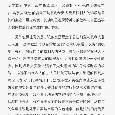
制了其在变更、放弃诉讼请求、和解时的处分权；该规定
在“当事人恒定”的背景下与权利继受人受原权利人的诉讼结果
的拘束这一规定相类，其功能是在保障诉讼的效率与真正当事
人实体权益的保障之间做出平衡。
另外值得注意的是，该条文还规定了公告前置与权利人登
记制度，这种做法肖似台湾地区的“法院职权通知义务”的机
制，有利于保障广泛的权利人的利益，减少不知情的权利人不
得已受生效的判决拘束的情况发生，同时保障纠纷一次性解
决。同时该条文实质上赋予了类似德国的法院指挥诉讼的权
能，“推选不出代表人的，人民法院可以与参加登记的权利人
商定代表人”；此种情形下，法院审理人员在案件进入主审理
阶段前即实际参与案件，并对案件的进行起到实质推进作用。
前述两项机制，既不属于法院的立案职能也不属于审理职能，
从程序上来讲，既不属于立案阶段也不属于审理阶段，从程序
的角度来说是处于立案与审理的灰色地带；但是法院的行为又