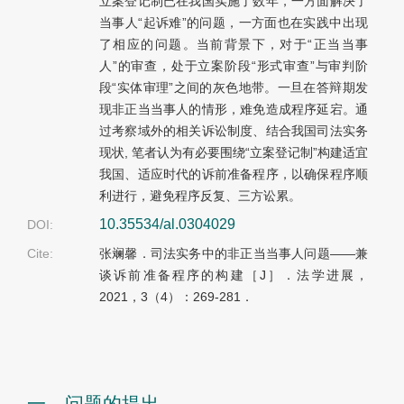
立案登记制已在我国实施了数年，一方面解决了
当事人“起诉难”的问题，一方面也在实践中出现
了相应的问题。当前背景下，对于“正当当事
人”的审查，处于立案阶段“形式审查”与审判阶
段“实体审理”之间的灰色地带。一旦在答辩期发
现非正当当事人的情形，难免造成程序延宕。通
过考察域外的相关诉讼制度、结合我国司法实务
现状, 笔者认为有必要围绕“立案登记制”构建适宜
我国、适应时代的诉前准备程序，以确保程序顺
利进行，避免程序反复、三方讼累。
10.35534/al.0304029
DOI:
Cite:
张斓馨．司法实务中的非正当当事人问题——兼
谈诉前准备程序的构建［J］．法学进展，
2021，3（4）：269-281．
一、问题的提出