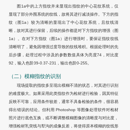
图1
a中的上方指纹并未显现出指纹的中心花纹系统，仅
显现了部分外围系统的纹线，故将其进行减淡操作。下方的指
纹（
图1
a）较为清晰的显现出了中心花纹系统，且纹线清
晰，故对其进行保留，后续的操作都是对下方指纹的增强（
图
1
a）。在对下方指纹（
图1
a）进行增强时，要保证指纹纹线
清晰明了，避免因增强过度导致的纹线堆积。根据处理时的先
后步骤，处理过程中涉及的参数数值具体为亮度74，对比度
92，输入色阶39-0.37-231，输出色阶0-255。
（二）模糊指纹的识别
现场提取的指纹多呈现出模糊不清的状态，对其进行识别
的难度极大。如果采用此类指纹作为检材进行检验，因其特征
反映不可靠，应用条件较差，通常不具备检验的条件，很容易
得出错误的结论。但利用 Photoshop 等图像处理软件对检材
照片进行底色互换，或不断调整模糊图像的清晰度与对比度，
增强检材乳突线与犁沟的成像反差，将使得原本模糊的纹线形