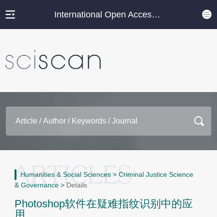
International Open Access Journal Platform
Humanities & Social Sciences
>
Criminal Justice Science
& Governance
>
Details
Photoshop软件在疑难指纹识别中的应
用