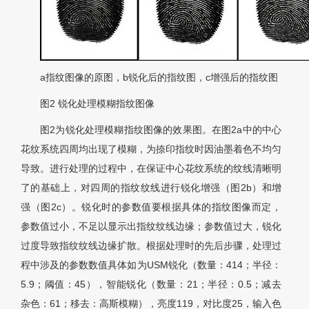
a指纹图像的原图，b锐化后的指纹图，c增强后的指纹图
图2 锐化处理模糊指纹图像
图2
为锐化处理模糊指纹图像的效果图。在
图2
a中的中心
花纹系统四周均出现了模糊，为捺印指纹时因油墨着色不均匀
导致。进行处理的过程中，在保证中心花纹系统的纹线清晰明
了的基础上，对四周的指纹纹线进行锐化增强（
图2
b）和增
强（
图2
c）。锐化时的参数值要根据具体的指纹图像而定，
参数值过小，不足以显示出指纹纹线边缘；参数值过大，锐化
过度导致指纹纹线边缘扩散。根据处理时的先后步骤，处理过
程中涉及的参数数值具体如为USM锐化（数量：414；半径：
5.9；阈值：45），智能锐化（数量：21；半径：0.5；减去
杂色：61；移去：高斯模糊），亮度119，对比度25，输入色