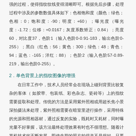
强的过程，使得指纹纹线变得清晰即可。根据先后步骤，处理
过程中涉及的参数数值具体如下：色相饱和度（颜色：绿色；
色相：0；饱和度：-90；明度：+60）；曝光度（曝光
度：-1.72；位移：+0.0167；灰度系数矫正：0.84）；亮度
60，对比度37，色阶1（输入色阶0-0.91-183，输出色阶0-
255）；黑白（红色：56；黄色：300；绿色：48；青色：
94；蓝色：-165；洋红：88）；色阶2（输入色阶57-0.89-
219，输出色阶0-255）。
2．单色背景上的指纹图像的增强
在日常工作中，技术人员经常会在现场上碰到背景比较复
杂的客体（ 如胶带、包装纸、彩色杂志、瓷砖等）上的指纹
需要提取和处理。传统的方法是采用紫外照相或用超长焦小景
深拍摄法来处理，紫外照相需要在暗室里进行操作，采用特殊
的光源和照相器材，通过反复的实验，既耗时又耗材，同时曝
光量不好掌握，该方法最终处理效果有时也不很理想。随着计
算机技术的不断发展，即使先期的照片拍得并不是很好，只要