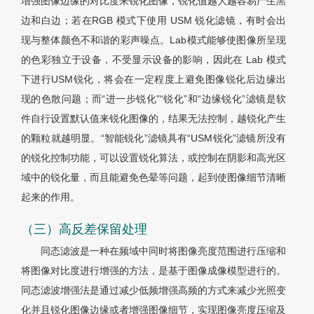
增强图像边缘的对比度来锐化图像，锐化值越大越容易产生黑
边和白边；若在RGB 模式下使用 USM 锐化滤镜，有时会出
现与整体颜色不和谐的彩声噪点。Lab模式能够使图像所呈现
的色彩独立于设备，不受显示设备的影响，因此在 Lab 模式
下进行USM锐化，将会在一定程度上避免图像锐化后边缘出
现的色散问题；而“进一步锐化”“锐化”和“边缘锐化”滤镜是软
件自行设置默认值来锐化图像的，结果无法控制，越锐化产生
的颗粒就越明显。“智能锐化”滤镜具有“USM锐化”滤镜所没有
的锐化控制功能，可以设置锐化算法，或控制在阴影和高光区
域中的锐化量，而且能避免色晕等问题，起到使图像细节清晰
起来的作用。
（三）高反差保留处理
同态滤波是一种在频域中同时将图像亮度范围进行压缩和
将图像对比度进行增强的方法，是基于图像成像模型进行的。
同态滤波增强法是通过减少低频增强高频的方式来减少光照变
化并且锐化图像边缘或者增强图像细节，实现图像亮度压缩及