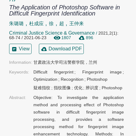
The Application of Photoshop Software in
Difficult Fingerprint Identification
,
,
,
,
朱璐璐
杜成应
徐
超
王仲来
Criminal Justice Science & Governance
/
2021,2(1):
68-74 / 2021-06-23
1807
896
View
Download PDF
Information:
甘肃政法大学司法警察学院，兰州
Keywords:
Difficult fingerprint
;
Fingerprint image
;
Optimization
;
Recognition
;
Photoshop
疑难指纹
;
指纹图像
;
优化
;
辨识度
;
Photoshop
Abstract:
Objective: To investigate the application
method and processing effect of Photoshop
software in difficult fingerprint image
processing, and provides a software
processing method for fingerprint image
enhancement technology. Methods: In