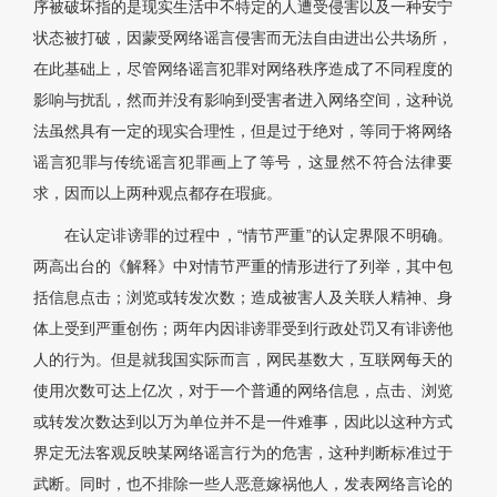
序被破坏指的是现实生活中不特定的人遭受侵害以及一种安宁
状态被打破，因蒙受网络谣言侵害而无法自由进出公共场所，
在此基础上，尽管网络谣言犯罪对网络秩序造成了不同程度的
影响与扰乱，然而并没有影响到受害者进入网络空间，这种说
法虽然具有一定的现实合理性，但是过于绝对，等同于将网络
谣言犯罪与传统谣言犯罪画上了等号，这显然不符合法律要
求，因而以上两种观点都存在瑕疵。
在认定诽谤罪的过程中，“情节严重”的认定界限不明确。
两高出台的《解释》中对情节严重的情形进行了列举，其中包
括信息点击；浏览或转发次数；造成被害人及关联人精神、身
体上受到严重创伤；两年内因诽谤罪受到行政处罚又有诽谤他
人的行为。但是就我国实际而言，网民基数大，互联网每天的
使用次数可达上亿次，对于一个普通的网络信息，点击、浏览
或转发次数达到以万为单位并不是一件难事，因此以这种方式
界定无法客观反映某网络谣言行为的危害，这种判断标准过于
武断。同时，也不排除一些人恶意嫁祸他人，发表网络言论的