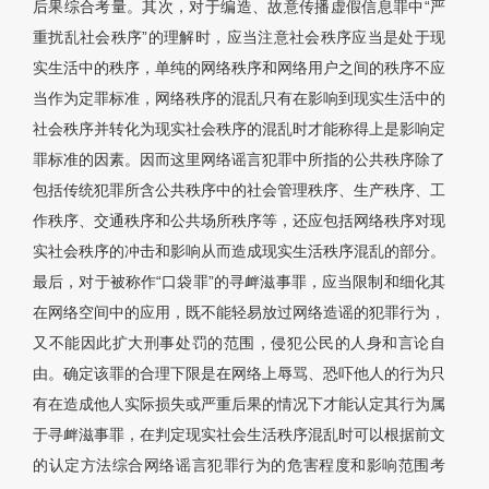
后果综合考量。其次，对于编造、故意传播虚假信息罪中“严
重扰乱社会秩序”的理解时，应当注意社会秩序应当是处于现
实生活中的秩序，单纯的网络秩序和网络用户之间的秩序不应
当作为定罪标准，网络秩序的混乱只有在影响到现实生活中的
社会秩序并转化为现实社会秩序的混乱时才能称得上是影响定
罪标准的因素。因而这里网络谣言犯罪中所指的公共秩序除了
包括传统犯罪所含公共秩序中的社会管理秩序、生产秩序、工
作秩序、交通秩序和公共场所秩序等，还应包括网络秩序对现
实社会秩序的冲击和影响从而造成现实生活秩序混乱的部分。
最后，对于被称作“口袋罪”的寻衅滋事罪，应当限制和细化其
在网络空间中的应用，既不能轻易放过网络造谣的犯罪行为，
又不能因此扩大刑事处罚的范围，侵犯公民的人身和言论自
由。确定该罪的合理下限是在网络上辱骂、恐吓他人的行为只
有在造成他人实际损失或严重后果的情况下才能认定其行为属
于寻衅滋事罪，在判定现实社会生活秩序混乱时可以根据前文
的认定方法综合网络谣言犯罪行为的危害程度和影响范围考