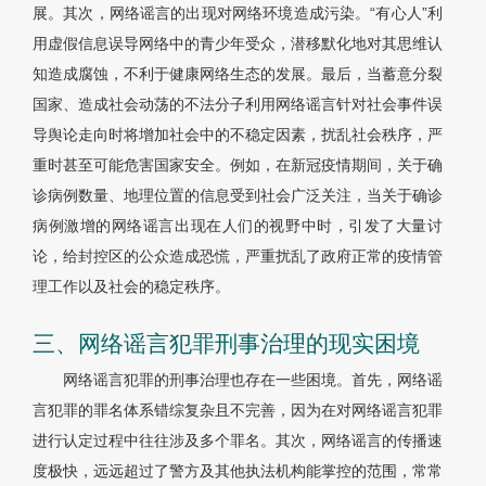
展。其次，网络谣言的出现对网络环境造成污染。“有心人”利
用虚假信息误导网络中的青少年受众，潜移默化地对其思维认
知造成腐蚀，不利于健康网络生态的发展。最后，当蓄意分裂
国家、造成社会动荡的不法分子利用网络谣言针对社会事件误
导舆论走向时将增加社会中的不稳定因素，扰乱社会秩序，严
重时甚至可能危害国家安全。例如，在新冠疫情期间，关于确
诊病例数量、地理位置的信息受到社会广泛关注，当关于确诊
病例激增的网络谣言出现在人们的视野中时，引发了大量讨
论，给封控区的公众造成恐慌，严重扰乱了政府正常的疫情管
理工作以及社会的稳定秩序。
三、网络谣言犯罪刑事治理的现实困境
网络谣言犯罪的刑事治理也存在一些困境。首先，网络谣
言犯罪的罪名体系错综复杂且不完善，因为在对网络谣言犯罪
进行认定过程中往往涉及多个罪名。其次，网络谣言的传播速
度极快，远远超过了警方及其他执法机构能掌控的范围，常常