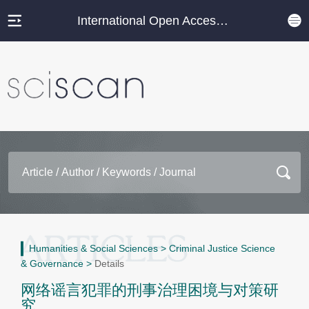
International Open Access Journal Platform
Humanities & Social Sciences
>
Criminal Justice Science
& Governance
>
Details
网络谣言犯罪的刑事治理困境与对策研
究