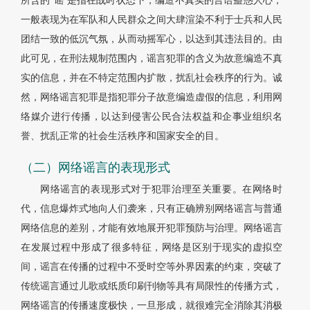
所含的“谣”是指在战时状态下，编造不真实的言语蛊惑人心，
一般表现为在军队和人民群众之间大肆渲染不利于士兵和人民
团结一致的低沉气氛，从而动摇军心，以达到其违法目的。由
此可见，在刑法规制范围内，谣言犯罪的含义为故意编造不真
实的信息，并在不特定范围内扩散，扰乱社会秩序的行为。诚
然，网络谣言犯罪是指犯罪分子故意编造虚假的信息，利用网
络媒介进行传播，以达到侵害公民合法权益和企事业组织名
誉、扰乱正常的社会生活秩序和国家安全的目。
（二）网络谣言的表现形式
网络谣言的表现形式对于犯罪治理至关重要。在网络时
代，信息爆炸式地向人们袭来，只有正确辨别网络谣言与普通
网络信息的差别，才能有效地展开犯罪预防与治理。网络谣言
在发展过程中形成了很多特征，网络是区别于现实的虚拟空
间，谣言在传播的过程中不受时空等外界因素的约束，突破了
传统谣言通过儿歌或纸质印刷刊物等具有局限性的传播方式，
网络谣言的传播速度极快，一旦形成，就很难完全消除其消极