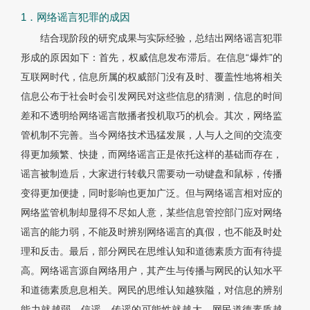
1．网络谣言犯罪的成因
结合现阶段的研究成果与实际经验，总结出网络谣言犯罪
形成的原因如下：首先，权威信息发布滞后。在信息“爆炸”的
互联网时代，信息所属的权威部门没有及时、覆盖性地将相关
信息公布于社会时会引发网民对这些信息的猜测，信息的时间
差和不透明给网络谣言散播者投机取巧的机会。其次，网络监
管机制不完善。当今网络技术迅猛发展，人与人之间的交流变
得更加频繁、快捷，而网络谣言正是依托这样的基础而存在，
谣言被制造后，大家进行转载只需要动一动键盘和鼠标，传播
变得更加便捷，同时影响也更加广泛。但与网络谣言相对应的
网络监管机制却显得不尽如人意，某些信息管控部门应对网络
谣言的能力弱，不能及时辨别网络谣言的真假，也不能及时处
理和反击。最后，部分网民在思维认知和道德素质方面有待提
高。网络谣言源自网络用户，其产生与传播与网民的认知水平
和道德素质息息相关。网民的思维认知越狭隘，对信息的辨别
能力就越弱，信谣、传谣的可能性就越大。网民道德素质越