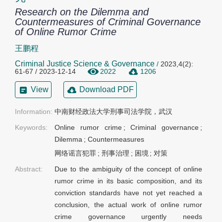
Research on the Dilemma and
Countermeasures of Criminal Governance
of Online Rumor Crime
王鹏程
Criminal Justice Science & Governance
/
2023,4(2):
61-67 / 2023-12-14
2022
1206
View
Download PDF
Information:
中南财经政法大学刑事司法学院，武汉
Keywords:
Online rumor crime
;
Criminal governance
;
Dilemma
;
Countermeasures
网络谣言犯罪
;
刑事治理
;
困境
;
对策
Abstract:
Due to the ambiguity of the concept of online
rumor crime in its basic composition, and its
conviction standards have not yet reached a
conclusion, the actual work of online rumor
crime governance urgently needs