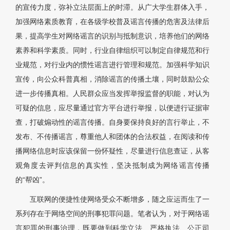
的宣传力度，弥补立法层面上的时滞。从广大学生群体入手，
加强网络素质教育，在各级学校普及谣言传播的危害及法律后
果，提高学生对网络谣言的识别与抵制意识，培养他们的网络
素养和科学素质。同时，行业自律组织可以制定自律规范和行
业规范，对行业内的惯性谣言进行管理和规范。加强科学知识
宣传，向公众科普真相，消除谣言的传播土壤，同时鼓励公众
进一步传播真相。人民群众应当发挥举报监督的职能，对认为
可疑的信息，应尽量通过官方平台进行举报，以便进行证据审
查，打破煽动性的谣言传播。自身要保持良好的言行举止，不
发布、不传播谣言，尊重他人和团体的合法权益，在阅读和传
播网络信息时应该保留一份怀疑性，尽量进行信息查证，从客
观角度去评判信息的真实性，坚决抵制成为网络谣言传播
的“帮凶”。
互联网的便捷性使网络受众不断增多，随之应运而生了一
系列存在于网络空间的刑事犯罪问题。笔者认为，对于网络谣
言犯罪的刑事治理，既要做到科学立法、严格执法、公正司