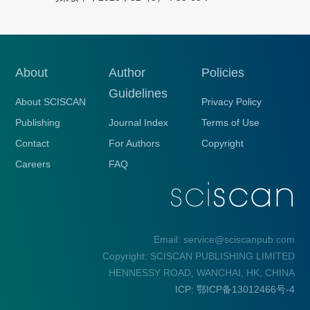
About
Author
Policies
Guidelines
About SCISCAN
Privacy Policy
Publishing
Journal Index
Terms of Use
Contact
For Authors
Copyright
Careers
FAQ
Email: service@sciscanpub.com
Copyright: SCISCAN PUBLISHING LIMITED
HENNESSY ROAD, WANCHAI, HK, CHINA
ICP: 鄂ICP备13012466号-4