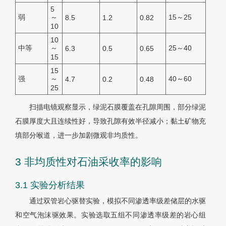
5
弱
～
15～25
8.5
1.2
0.82
10
10
中等
～
25～40
6.3
0.5
0.65
15
15
强
～
40～60
4.7
0.2
0.48
25
扫描电镜观察显示，绿泥石膜覆盖在孔隙周围，部分绿泥
石膜厚度大且连续性好，导致孔隙有效半径减小；黏土矿物充
填部分喉道，进一步加剧微观非均质性。
3 非均质性对石油采收率的影响
3.1 实验分析结果
通过双管岩心驱替实验，模拟不同渗透率级差储层的水驱
和空气泡沫驱效果。实验选取五组不同渗透率级差的岩心组