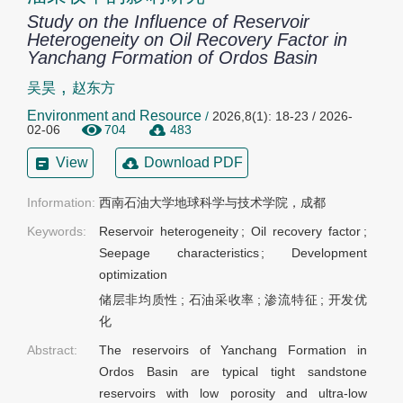
Study on the Influence of Reservoir
Heterogeneity on Oil Recovery Factor in
Yanchang Formation of Ordos Basin
,
吴昊
赵东方
Environment and Resource
/
2026,8(1): 18-23 / 2026-
02-06
704
483
View
Download PDF
Information:
西南石油大学地球科学与技术学院，成都
Keywords:
Reservoir heterogeneity
;
Oil recovery factor
;
Seepage characteristics
;
Development
optimization
储层非均质性
;
石油采收率
;
渗流特征
;
开发优
化
Abstract:
The reservoirs of Yanchang Formation in
Ordos Basin are typical tight sandstone
reservoirs with low porosity and ultra-low