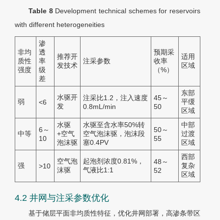
Table 8
Development technical schemes for reservoirs
with different heterogeneities
渗
非均
透
预期采
推荐开
适用
质性
率
注采参数
收率
发技术
区域
强度
级
（%）
差
东部
水驱开
注采比1.2，注入速度
45～
弱
平缓
<6
发
0.8mL/min
50
区域
水驱
水驱至含水率50%转
中部
6～
50～
中等
+空气
空气泡沫驱，泡沫段
过渡
10
55
泡沫驱
塞0.4PV
区域
西部
空气泡
起泡剂浓度0.81%，
48～
强
复杂
>10
沫驱
气液比1:1
52
区域
4.2 井网与注采参数优化
基于储层平面非均质性特征，优化井网部署，高渗条带区