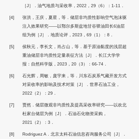
［J］．油气地质与采收率，2022，29（6）：1-11．
[4]
张洪，王庆，夏星，等．储层非均质性影响空气泡沫驱
注入效果研究——以鄂尔多斯盆地甘谷驿油田长6油层
组为例［J］．地质论评，2023，69（1）：8．
[5]
侯秋元，李长文，肖占山，等．基于原油黏度的浅层超
重油储层非均质性定量表征方法［J］．长江大学学
报：自然科学版，2023，20（3）：66-74．
[6]
石光辉，周敏，庞宇来，等．川东石炭系气藏开发方式
对采收率的影响及技术对策［J］．世界石油工业，
2022（2）：29．
[7]
贾然．储层微观非均质性及提高采收率研究——以欢北
杜家台储层为例［J］．石油石化物资采购，
2021（2）：3．
[8]
Rodriguez A．北京太科石油信息咨询服务公司［J］．