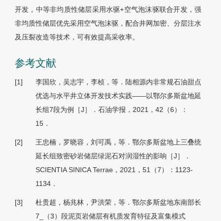
开发，中等非均质性储层采用水驱+空气泡沫驱联合开发，强
非均质性储层优先采用空气泡沫驱，配合井网加密、分层注水
及压裂改造等技术，可有效提高采收率。
参考文献
[1]
李国欣，吴志宇，李桢，等．陆相源内非常规石油甜点
优选与水平井立体开发技术实践——以鄂尔多斯盆地延
长组7段为例［J］．石油学报，2021，42（6）：
15．
[2]
王忠楠，罗晓容，刘可禹，等．鄂尔多斯盆地上三叠统
延长组致密砂岩储层绿泥石对润湿性的影响［J］．
SCIENTIA SINICA Terrae，2021，51（7）：1123-
1134．
[3]
杜贵超，杨兆林，尹洪荣，等．鄂尔多斯盆地东南部长
7_（3）段泥页岩储层有机质发育特征及富集模式