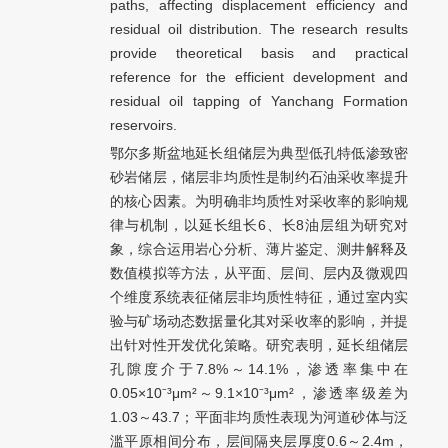
paths, affecting displacement efficiency and
residual oil distribution. The research results
provide theoretical basis and practical
reference for the efficient development and
residual oil tapping of Yanchang Formation
reservoirs.
鄂尔多斯盆地延长组储层为典型低孔特低渗致密
砂岩储层，储层非均质性是制约石油采收率提升
的核心因素。为明确非均质性对采收率的影响规
律与机制，以延长组长6、长8油层组为研究对
象，综合运用岩心分析、薄片鉴定、测井解释及
数值模拟等方法，从平面、层间、层内及微观四
个维度系统表征储层非均质性特征，通过室内实
验与矿场动态数据量化其对采收率的影响，并提
出针对性开发优化策略。研究表明，延长组储层
孔隙度介于7.8%～14.1%，渗透率集中在
0.05×10⁻³μm²～9.1×10⁻³μm²，渗透率级差为
1.03～43.7；平面非均质性表现为河道砂体与泛
滥平原相间分布，层间隔夹层厚度0.6～2.4m，