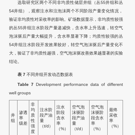
选取研究区两个不同非均质性储层井组（丛55井组和丛
54井组），观察注水和注泡沫两个不同阶段产量变化情况，
验证非均质性对采收率的影响。矿场数据显示，非均质性较强
的丛55井组注水阶段产量递减快，含水率上升迅速，转空气
泡沫驱后产量大幅提升，含水率显著下降；均质性较强的丛
54井组注水阶段开发效果较好，转空气泡沫驱后产量变化不
大，验证了非均质性越强，空气泡沫驱改善效果越显著的实验
结论。
表 7
不同井组开发动态数据表
Table 7
Development performance data of different
well groups
非
注水
空气泡
空气泡
均
注水阶
最终
渗透
阶段
沫驱阶
沫驱阶
井
质
段产油
采收
率
含水
段产油
段含水
组
性
量
率
级差
率
量
率
强
（t/d）
（%）
（%）
（t/d）
（%）
度