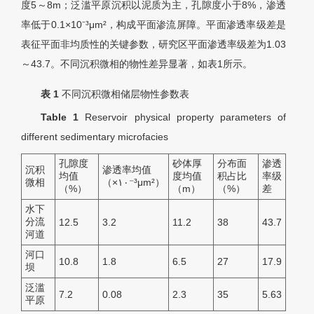
度5～8m；泛滥平原沉积以泥质为主，孔隙度小于8%，渗透
率低于0.1×10⁻³μm²，构成平面渗流屏障。平面渗透率级差是
表征平面非均质性的关键参数，研究区平面渗透率级差为1.03
～43.7。不同沉积微相的物性差异显著，如表1所示。
表 1
不同沉积微相储层物性参数表
Table 1
Reservoir physical property parameters of
different sedimentary microfacies
孔隙度
砂体厚
分布面
渗透
沉积
渗透率均值
均值
度均值
积占比
率级
微相
（×١٠⁻³μm²）
（%）
（m）
（%）
差
水下
分流
12.5
3.2
11.2
38
43.7
河道
河口
10.8
1.8
6.5
27
17.9
坝
泛滥
7.2
0.08
2.3
35
5.63
平原