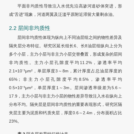
平面非均质性导致注入水优先沿高渗河道砂体突进，形
成“舌进”现象，河道两翼及泛滥平原附近滞留大量剩余油。
2.2 层间非均质性
层间非均质性体现为纵向上不同油层组之间的物性差异及
隔夹层分布特征。研究区延长组长6、长8油层组纵向上分为
多个小层，主力小层与非主力小层交替叠置，形成复杂的层间
非均质性。主力小层孔隙度平均11.2%，渗透率平均
2.1×10⁻³μm²，单层厚度3～8m，累计厚度占总油层厚度的
65%；非主力小层孔隙度平均8.5%，渗透率平均
0.5×10⁻³μm²，单层厚度1～3m。层间渗透率级差为5.6～
17.9，主力小层与非主力小层的物性差异导致注入水在纵向上
分布不均。隔夹层是层间非均质性的重要表现形式，研究区隔
夹层主要为泥质和钙质夹层，厚度0.6～2.4m，分布面积占比
23%。