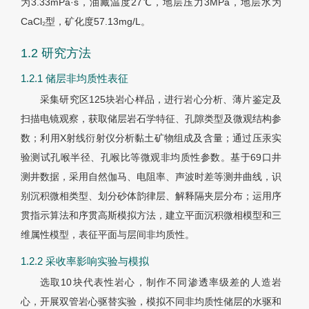
为3.33mPa·s，油藏温度27℃，地层压力3MPa，地层水为
CaCl₂型，矿化度57.13mg/L。
1.2 研究方法
1.2.1 储层非均质性表征
采集研究区125块岩心样品，进行岩心分析、薄片鉴定及
扫描电镜观察，获取储层岩石学特征、孔隙类型及微观结构参
数；利用X射线衍射仪分析黏土矿物组成及含量；通过压汞实
验测试孔喉半径、孔喉比等微观非均质性参数。基于69口井
测井数据，采用自然伽马、电阻率、声波时差等测井曲线，识
别沉积微相类型、划分砂体韵律层、解释隔夹层分布；运用序
贯指示算法和序贯高斯模拟方法，建立平面沉积微相模型和三
维属性模型，表征平面与层间非均质性。
1.2.2 采收率影响实验与模拟
选取10块代表性岩心，制作不同渗透率级差的人造岩
心，开展双管岩心驱替实验，模拟不同非均质性储层的水驱和