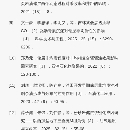
页岩油储层两个动态过程对采收率和井距的影响，
2021（15）：8．
[9]
文士豪，李忠诚，李明义，等．吉林某低渗透油藏
CO_（2）驱沥青质沉淀对储层非均质性的影响
［J］．科学技术与工程，2025，25（15）：6290-
6296．
[10]
郑乃元．储层非均质程度对非均相复合驱驱油效果影响
因素研究［J］．石油石化物资采购，2022（8）：
128-130．
[11]
刘超，赵汉卿，陈存良．油田开发早期储层非均质性对
剩余油形成与分布的控制作用［J］．石油化工应用，
2023，42（9）：90-95．
[12]
薛子鑫，朱强，刘仁静，等．粉砂岩储层致密化成因研
究——以西加盆地下三叠统M组为例［J］．油气地质
与采收率，2025，32（5）：55-68．