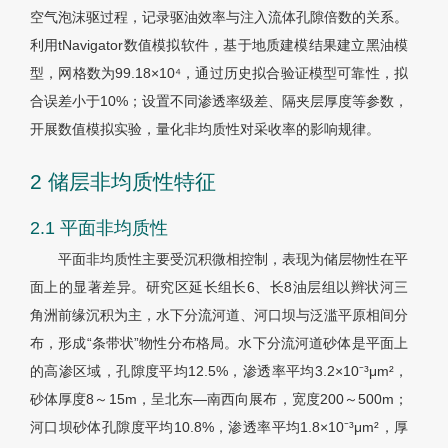
空气泡沫驱过程，记录驱油效率与注入流体孔隙倍数的关系。
利用tNavigator数值模拟软件，基于地质建模结果建立黑油模
型，网格数为99.18×10⁴，通过历史拟合验证模型可靠性，拟
合误差小于10%；设置不同渗透率级差、隔夹层厚度等参数，
开展数值模拟实验，量化非均质性对采收率的影响规律。
2 储层非均质性特征
2.1 平面非均质性
平面非均质性主要受沉积微相控制，表现为储层物性在平
面上的显著差异。研究区延长组长6、长8油层组以辫状河三
角洲前缘沉积为主，水下分流河道、河口坝与泛滥平原相间分
布，形成“条带状”物性分布格局。水下分流河道砂体是平面上
的高渗区域，孔隙度平均12.5%，渗透率平均3.2×10⁻³μm²，
砂体厚度8～15m，呈北东—南西向展布，宽度200～500m；
河口坝砂体孔隙度平均10.8%，渗透率平均1.8×10⁻³μm²，厚