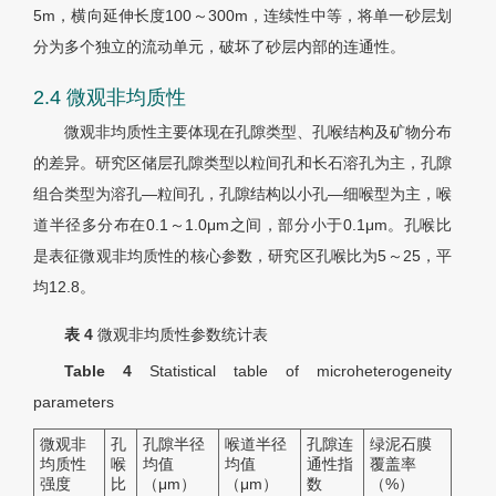
5m，横向延伸长度100～300m，连续性中等，将单一砂层划
分为多个独立的流动单元，破坏了砂层内部的连通性。
2.4 微观非均质性
微观非均质性主要体现在孔隙类型、孔喉结构及矿物分布
的差异。研究区储层孔隙类型以粒间孔和长石溶孔为主，孔隙
组合类型为溶孔—粒间孔，孔隙结构以小孔—细喉型为主，喉
道半径多分布在0.1～1.0μm之间，部分小于0.1μm。孔喉比
是表征微观非均质性的核心参数，研究区孔喉比为5～25，平
均12.8。
表 4
微观非均质性参数统计表
Table 4
Statistical table of microheterogeneity
parameters
微观非
孔
孔隙半径
喉道半径
孔隙连
绿泥石膜
均质性
喉
均值
均值
通性指
覆盖率
强度
比
（μm）
（μm）
数
（%）