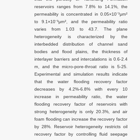
reservoirs ranges from 7.8% to 14.1%, the
permeability is concentrated in 0.05×10⁻³μm²
to 9.1×10⁻³μm², and the permeability ratio
varies from 1.03 to 43.7. The plane
heterogeneity is characterized by the
interbedded distribution of channel sand
bodies and flood plains, the thickness of
interlayer barriers and intercalations is 0.6-2.4
m, and the micro-pore-throat ratio is 5-25.
Experimental and simulation results indicate
that the water flooding recovery factor
decreases by 4.2%-6.8% with every 10
increase in permeability ratio, the water
flooding recovery factor of reservoirs with
strong heterogeneity is only 20.3%, and air
foam flooding can increase the recovery factor
by 28%. Reservoir heterogeneity restricts oil
recovery factor by controlling fluid seepage