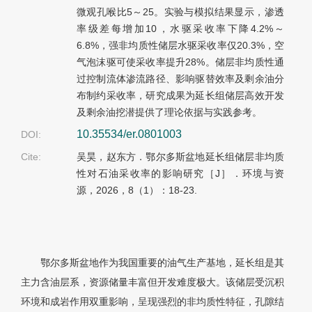
微观孔喉比5～25。实验与模拟结果显示，渗透
率级差每增加10，水驱采收率下降4.2%～
6.8%，强非均质性储层水驱采收率仅20.3%，空
气泡沫驱可使采收率提升28%。储层非均质性通
过控制流体渗流路径、影响驱替效率及剩余油分
布制约采收率，研究成果为延长组储层高效开发
及剩余油挖潜提供了理论依据与实践参考。
10.35534/er.0801003
DOI:
Cite:
吴昊，赵东方．鄂尔多斯盆地延长组储层非均质
性对石油采收率的影响研究［J］．环境与资
源，2026，8（1）：18-23.
鄂尔多斯盆地作为我国重要的油气生产基地，延长组是其
主力含油层系，资源储量丰富但开发难度极大。该储层受沉积
环境和成岩作用双重影响，呈现强烈的非均质性特征，孔隙结