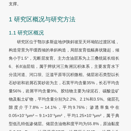
支撑。
1 研究区概况与研究方法
1.1 研究区概况
研究区位于鄂尔多斯盆地伊陕斜坡至天环坳陷过渡区域，
构造背景为平缓西倾的单斜构造，局部发育低幅鼻状隆起，倾
角小于1.5°，无断层发育。主力含油层系为上三叠统延长组长
6、长8油层组，属于辫状河三角洲沉积体系，主要发育水下
分流河道、河口坝、泛滥平原等沉积微相。储层岩石类型以长
石砂岩和岩屑石英砂岩为主，石英平均含量35%，长石平均含
量56%，岩屑平均含量9%。胶结物主要为绿泥石、碳酸盐矿
物及黏土矿物，平均含量分别为2.2%、2.1%和3.5%。储层孔
隙度介于7.8%～14.1%，平均9.76%；渗透率集中在
0.05×10⁻³μm²～9.1×10⁻³μm²，平均1.25×10⁻³μm²，属于典
型低孔特低渗储层。储层含油饱和度平均为55.8%，原油黏度