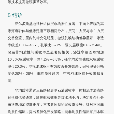
等技术提高微观驱替效率。
5 结语
鄂尔多斯盆地延长组储层非均质性显著，平面上表现为高
渗河道砂体与低渗泛滥平原相间分布，层间主力层与非主力层
交替叠置，层内韵律变化明显，微观孔喉结构差异显著，渗透
率级差1.03～43.7，孔喉比5～25，隔夹层厚度0.6～2.4m。
储层非均质性与采收率呈显著负相关，渗透率级差每增加
10，水驱采收率下降4.2%～6.8%，强非均质性储层水驱采收
率仅20.3%，空气泡沫驱可有效改善开发效果，采收率提升幅
度达20%～28%，非均质性越强，空气泡沫驱提升效果越显
著。
非均质性通过三条路径影响石油采收率：控制流体渗流路
径形成优势通道，影响驱替效率导致水洗不均，决定剩余油分
布状态增加挖潜难度，三者共同制约采收率提升。针对不同非
均质性储层，提出差异化开发策略：弱非均质性储层采用水驱