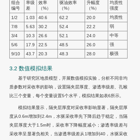
组合
率级
效率
驱油效率
升幅度
均质性
编号
差
（%）
（%）
（%）
强度
均质性
1/2
1.03
40.6
62.2
20.0
弱
7/8
5.63
30.2
52.4
22.2
中等
3/4
10.3
26.6
52.1
24.0
强
5/6
17.9
22.5
48.5
26.0
极强
9/10
43.7
20.3
48.3
28.0
3.2 数值模拟结果
基于研究区地质模型，开展数值模拟实验，分析不同非均
质参数对采收率的影响，设置隔夹层厚度、渗透率级差、孔喉
比三个变量，每个变量设置5个水平，模拟结果如表6所示。
模拟结果显示，隔夹层厚度对采收率影响显著，隔夹层厚
度从0.6m增加到2.4m，水驱采收率先下降后趋于稳定，当隔
夹层厚度大于1.5m时，采收率下降幅度减小；渗透率级差与
采收率呈显著负相关，当渗透率级差从1增加到40，水驱采收