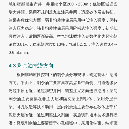
域加密部署生产井，井距缩小至200～250m；低渗区域适当
增大井距，采用不规则反九点注采井网，适应砂体展布特征。
注采参数优化方面，弱非均质性储层采用中低注入强度，保持
注入压力稳定；强非均质性储层采用阶梯式注入强度，初期低
强度注入，后期逐渐提高。空气泡沫驱注入参数优化为起泡剂
浓度0.81%，稳泡剂浓度0.13%，气液比1∶1，注入速度0.4～
0.6mL/min。
4.3 剩余油挖潜方向
根据非均质性控制下的剩余油分布规律，确定剩余油挖潜
方向。平面上，剩余油主要富集在高渗条带两侧、河道边缘及
泛滥平原附近，通过加密井网、调整注采方向进行挖潜；层间
剩余油主要富集在非主力层和隔夹层上部砂体，采用分层开
采、补孔改造等技术动用；层内剩余油主要分布在砂体上部和
泥质夹层附近，通过调整注入剖面、实施调剖堵水技术进行挖
潜；微观剩余油主要滞留于小孔细喉中，采用化学驱、纳米驱