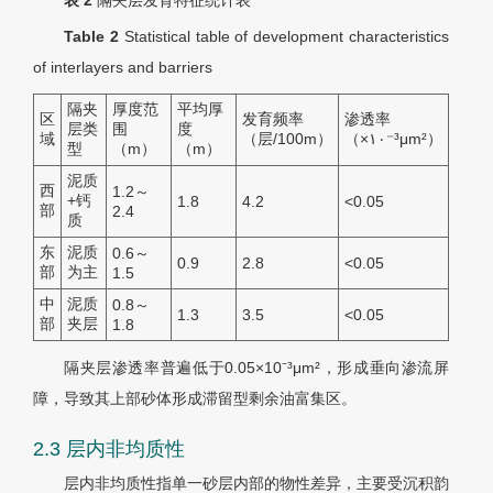
表 2
隔夹层发育特征统计表
Table 2
Statistical table of development characteristics
of interlayers and barriers
隔夹
厚度范
平均厚
区
发育频率
渗透率
层类
围
度
域
（层/100m）
（×١٠⁻³μm²）
型
（m）
（m）
泥质
西
1.2～
+钙
1.8
4.2
<0.05
部
2.4
质
东
泥质
0.6～
0.9
2.8
<0.05
部
为主
1.5
中
泥质
0.8～
1.3
3.5
<0.05
部
夹层
1.8
隔夹层渗透率普遍低于0.05×10⁻³μm²，形成垂向渗流屏
障，导致其上部砂体形成滞留型剩余油富集区。
2.3 层内非均质性
层内非均质性指单一砂层内部的物性差异，主要受沉积韵