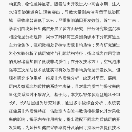
构复杂、物性差异显著。随着油田开发进入中高含水期，注入
水沿高渗通道突进现象突出，导致大量剩余油滞留于低渗区
域，采收率普遍低于10%，严重影响油田开发效益。近年来，
学者们围绕延长组储层开展了多方面研究。部分研究聚焦沉积
相控储层分布规律，揭示了辫状河三角洲前缘水下分流河道是
主力储集体，沉积微相差异控制宏观非均质性；另有研究通过
岩心实验分析了储层物性与孔隙结构特征，指出成岩作用导致
的孔喉堵塞加剧了微观非均质性；在开发技术方面，空气泡沫
驱等三次采油技术被证实可有效改善非均质储层开发效果。但
现有研究多侧重单一维度非均质性分析，缺乏对平面、层间、
层内及微观非均质性的系统性表征，且对非均质性与采收率的
量化关系探讨不够深入。基于此，本文以鄂尔多斯盆地延长组
长6、长8油层组为研究对象，通过多手段综合分析，系统表
征储层非均质性特征，借助室内实验与数值模拟量化其对采收
率的影响，揭示内在作用机制，提出适配不同非均质储层的开
发策略，为延长组储层采收率提升及油田可持续开发提供技术