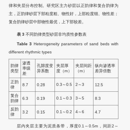
律和夹层分布控制。研究区主力砂层以正韵律和复合韵律为
主，正韵律砂层下部粒度粗、物性好，上部粒度细、物性差；
复合韵律砂层中部物性最优，上下部较差。
表 3
不同韵律类型砂层非均质性参数表
Table 3
Heterogeneity parameters of sand beds with
different rhythmic types
渗透
韵律
孔隙度变
夹层厚
夹层间距
纵向渗透率
率级
类型
异系数
度（m）
（m）
差异倍数
差
正韵
0.3～0.5
2～3
8.7
0.28
12.5
律
复合
0.1～0.3
3～5
6.3
0.19
8.3
韵律
反韵
0.1～0.2
4～6
3.2
0.15
4.7
律
层内夹层主要为泥质条带，厚度0.1～0.5m，间距2～