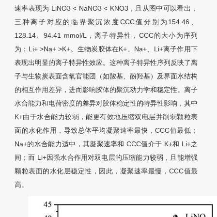
速率表现为 LiNO3 < NaNO3 < KNO3，且从图中可以看出，
三种离子对应的临界聚沉浓度CCC值分别为154.46、
128.14、94.41 mmol/L，离子特异性，CCC的大小为序列
为：Li+ >Na+ >K+。生物炭胶体在K+、Na+、Li+离子作用下
表现出明显的离子特异性效应。这种离子特异性序列反映了离
子与生物炭表面含氧官能团（如羧基、酚羟基）及界面水结构
的相互作用差异，进而影响胶体的聚沉动力学和稳定性。离子
水合能力和电荷密度的差异对胶体稳定性的特异性影响，其中
K+由于水合能力较弱，能更有效地压缩双电层并削弱颗粒表
面的水化作用，导致总体平均凝聚速率最快，CCC值最低；
Na+的水合能力适中，其凝聚速率和 CCC值介于 K+和 Li+之
间；而 Li+因强水合作用对双电层的压缩能力较弱，且能增强
颗粒表面的水化层稳定性，因此，凝聚速率最慢，CCC值最
高。