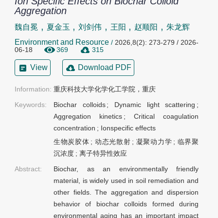
Ion Specific Effects on Biochar Colloid
Aggregation
,
,
,
,
,
魏自冕
夏金玉
刘剑伟
王阳
赵顺阳
朱龙辉
Environment and Resource
/
2026,8(2): 273-279 / 2026-
06-18
369
315
View
Download PDF
Information:
重庆科技大学化学化工学院，重庆
Keywords:
Biochar colloids
;
Dynamic light scattering
;
Aggregation kinetics
;
Critical coagulation
concentration
;
Ionspecific effects
生物炭胶体
;
动态光散射
;
凝聚动力学
;
临界聚
沉浓度
;
离子特异性效应
Abstract:
Biochar, as an environmentally friendly
material, is widely used in soil remediation and
other fields. The aggregation and dispersion
behavior of biochar colloids formed during
environmental aging has an important impact