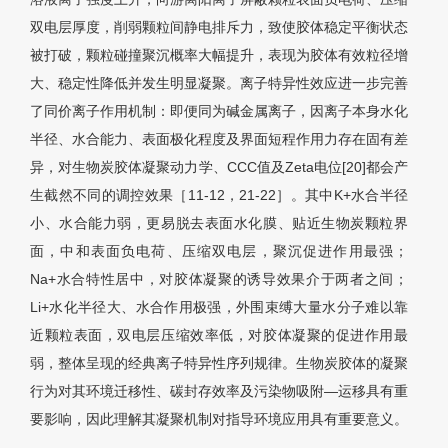
双电层厚度，削弱颗粒间静电排斥力，致使胶体稳定平衡状态
被打破，颗粒碰撞聚沉概率大幅提升，表现为胶体有效粒径增
大、稳定性降低并发生明显凝聚。离子特异性效应进一步完善
了同价离子作用机制：即便同为碱金属离子，因离子本身水化
半径、水合能力、表面极化程度及界面短程作用力存在固有差
异，对生物炭胶体凝聚动力学、CCC值及Zeta电位[20]都会产
生截然不同的调控效果［11-12，21-22］。其中K+水合半径
小、水合能力弱，更易脱去表面水化膜、贴近生物炭颗粒界
面，中和表面负电荷、压缩双电层，聚沉促进作用最强；
Na+水合特性居中，对胶体凝聚的诱导效果介于两者之间；
Li+水化半径大、水合作用极强，外围束缚大量水分子难以靠
近颗粒表面，双电层压缩效率低，对胶体凝聚的促进作用最
弱，整体呈现的经典离子特异性序列规律。生物炭胶体的凝聚
行为对其环境迁移性、碳封存效率及污染物吸附—运移具有重
要影响，因此理解其凝聚机制对指导环境应用具有重要意义。