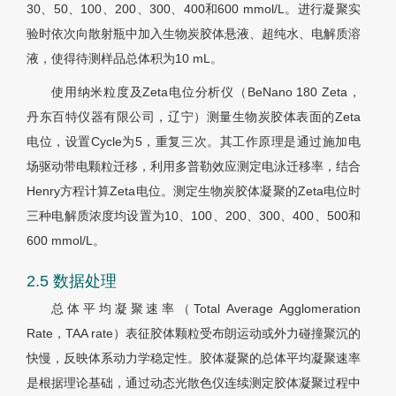
30、50、100、200、300、400和600 mmol/L。进行凝聚实
验时依次向散射瓶中加入生物炭胶体悬液、超纯水、电解质溶
液，使得待测样品总体积为10 mL。
使用纳米粒度及Zeta电位分析仪（BeNano 180 Zeta，
丹东百特仪器有限公司，辽宁）测量生物炭胶体表面的Zeta
电位，设置Cycle为5，重复三次。其工作原理是通过施加电
场驱动带电颗粒迁移，利用多普勒效应测定电泳迁移率，结合
Henry方程计算Zeta电位。测定生物炭胶体凝聚的Zeta电位时
三种电解质浓度均设置为10、100、200、300、400、500和
600 mmol/L。
2.5 数据处理
总体平均凝聚速率（Total Average Agglomeration
Rate，TAA rate）表征胶体颗粒受布朗运动或外力碰撞聚沉的
快慢，反映体系动力学稳定性。胶体凝聚的总体平均凝聚速率
是根据理论基础，通过动态光散色仪连续测定胶体凝聚过程中