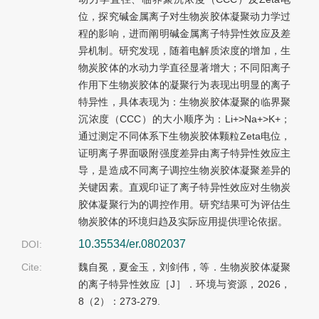
位，探究碱金属离子对生物炭胶体凝聚动力学过
程的影响，进而阐明碱金属离子特异性效应及差
异机制。研究发现，随着电解质浓度的增加，生
物炭胶体的水动力学直径显著增大；不同阳离子
作用下生物炭胶体的凝聚行为表现出明显的离子
特异性，具体表现为：生物炭胶体凝聚的临界聚
沉浓度（CCC）的大小顺序为：Li+>Na+>K+；
通过测定不同体系下生物炭胶体颗粒Zeta电位，
证明离子界面吸附强度差异由离子特异性效应主
导，是造成不同离子调控生物炭胶体凝聚差异的
关键因素。直观印证了离子特异性效应对生物炭
胶体凝聚行为的调控作用。研究结果可为评估生
物炭胶体的环境归趋及实际应用提供理论依据。
10.35534/er.0802037
DOI:
Cite:
魏自冕，夏金玉，刘剑伟，等．生物炭胶体凝聚
的离子特异性效应［J］．环境与资源，2026，
8（2）：273-279.