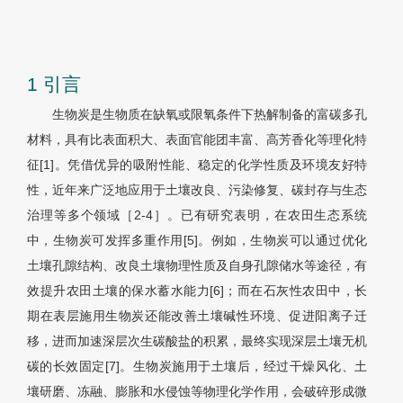
1 引言
生物炭是生物质在缺氧或限氧条件下热解制备的富碳多孔
材料，具有比表面积大、表面官能团丰富、高芳香化等理化特
征[1]。凭借优异的吸附性能、稳定的化学性质及环境友好特
性，近年来广泛地应用于土壤改良、污染修复、碳封存与生态
治理等多个领域［2-4］。已有研究表明，在农田生态系统
中，生物炭可发挥多重作用[5]。例如，生物炭可以通过优化
土壤孔隙结构、改良土壤物理性质及自身孔隙储水等途径，有
效提升农田土壤的保水蓄水能力[6]；而在石灰性农田中，长
期在表层施用生物炭还能改善土壤碱性环境、促进阳离子迁
移，进而加速深层次生碳酸盐的积累，最终实现深层土壤无机
碳的长效固定[7]。生物炭施用于土壤后，经过干燥风化、土
壤研磨、冻融、膨胀和水侵蚀等物理化学作用，会破碎形成微