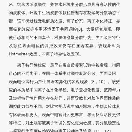
米、纳米级细微颗粒，并在水环境中分散形成具有高活性的生
物炭胶体。环境中生物炭胶体颗粒普遍存在凝聚与分散动态平
衡，该平衡过程受电解质浓度、离子价态、离子水化特征、界
面极化效应等多重环境因子共同调控[8]。大量研究发现，即
使价态相同的不同离子，对胶体凝聚分散行为、界面吸附特征
及颗粒表面电位的调控效果仍存在显著差异，该现象即为
Hofmeister效应，即离子特异性效应
[9]
。
离子特异性效应，最早在蛋白质凝聚试验中被发现，指同
价态的不同离子，在同一体系中对颗粒凝聚分散、界面吸附、
表面电位等行为产生显著差异化的客观现象［8，10］。该效
应的本质是不同离子在水化半径、电子云极化程度、范德华力
及短程特异性作用力存在差异，进而导致其对胶体界面性质的
调控能力截然不同。对比常规宏观生物炭颗粒，生物炭胶体具
有比表面积更大、表面带电官能团更丰富、界面反应活性更强
等特征，对土壤溶液离子环境的变化更为敏感，其分散稳定性
与凝聚行为高度依赖溶液中离子的种类及浓度［11，
12］
。