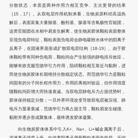
分散状态，本质是两种作用力相互竞争、主次更替的结果
［15，17］。从双电层作用机制来看，生物炭原料经高温热
解后，表面富集大量羧基、酚羟基、羰基等含氧极性官能团，
这类官能团在水相中易发生解离，使生物炭胶体颗粒表面整体
呈现负电荷特征，颗粒表面负电荷会静电吸附水体中的阳离子
反离子，在固液界面形成扩散双电层结构［18-19］。由于胶
体颗粒带有同种负电荷，颗粒间会产生较强的静电排斥效应，
能够有效克服范德华引力作用，阻碍颗粒相互靠近与黏附，进
而使生物炭胶体长期维持分散稳定状态。而范德华引力是颗粒
间固有的分子间长程作用力，作用距离相对较远，但作用强度
随颗粒间距增大而快速衰减。当双电层静电斥力占据优势时，
胶体保持稳定分散；一旦外界环境改变导致双电层被压缩、静
电斥力显著衰减，范德华引力将占据主导，颗粒易发生碰撞、
黏附并逐步形成聚集体，最终诱发胶体凝聚。
向生物炭胶体体系中引入K+、Na+、Li+碱金属离子后，
溶液离子强度上升，向游离阳离子屏蔽颗粒表面负电荷、压缩