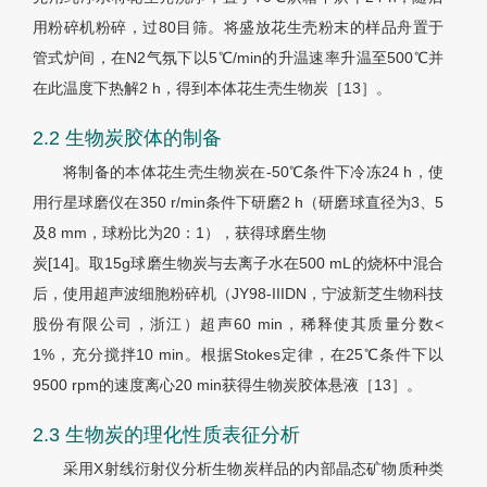
用粉碎机粉碎，过80目筛。将盛放花生壳粉末的样品舟置于
管式炉间，在N2气氛下以5℃/min的升温速率升温至500℃并
在此温度下热解2 h，得到本体花生壳生物炭［
13］
。
2.2 生物炭胶体的制备
将制备的本体花生壳生物炭在-50℃条件下冷冻24 h，使
用行星球磨仪在350 r/min条件下研磨2 h（研磨球直径为3、5
及8 mm，球粉比为20：1），获得球磨生物
炭[14]。取15g球磨生物炭与去离子水在500 mL的烧杯中混合
后，使用超声波细胞粉碎机（JY98-IIIDN，宁波新芝生物科技
股份有限公司，浙江）超声60 min，稀释使其质量分数<
1%，充分搅拌10 min。根据Stokes定律，在25℃条件下以
9500 rpm的速度离心20 min获得生物炭胶体悬液［
13］
。
2.3 生物炭的理化性质表征分析
采用X射线衍射仪分析生物炭样品的内部晶态矿物质种类