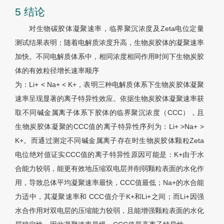
5 结论
对生物碳胶体凝聚速率，临界聚沉浓度及Zeta电位定量
测试结果表明：随着电解质浓度升高，生物炭胶体的凝聚速率
加快。不同电解质体系中，相同浓度相同作用时间下生物炭胶
体的有效粒径增长速率顺序
为：Li+ < Na+ < K+，表明三种电解质体系下生物炭胶体凝聚
速率呈现显著的离子特异性效应。依据生物炭胶体凝聚速率获
取不同碱金属离子体系下胶体的临界聚沉浓度（CCC），且
生物炭胶体凝聚的CCC值的离子特异性序列为：Li+ >Na+ >
K+。而通过测定不同碱金属离子存在时生物炭胶体颗粒Zeta
电位绝对值证实CCC值的离子特异性原因可能是：K+由于水
合能力较弱，能更有效地压缩双电层并削弱颗粒表面的水化作
用，导致总体平均凝聚速率最快，CCC值最低；Na+的水合能
力适中，其凝聚速率和 CCC值介于K+和Li+之间；而Li+因强
水合作用对双电层的压缩能力较弱，且能增强颗粒表面的水化