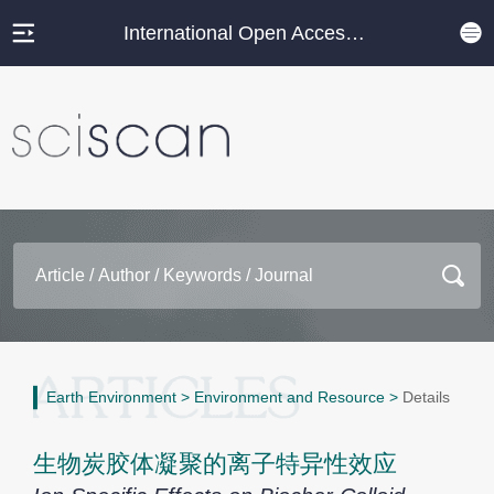
International Open Access Journal Platform
Earth Environment
>
Environment and Resource
>
Details
生物炭胶体凝聚的离子特异性效应