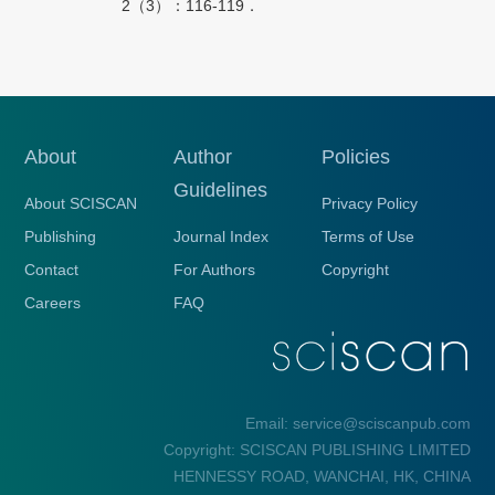
2（3）：116-119．
About
Author
Policies
Guidelines
About SCISCAN
Privacy Policy
Publishing
Journal Index
Terms of Use
Contact
For Authors
Copyright
Careers
FAQ
Email: service@sciscanpub.com
Copyright: SCISCAN PUBLISHING LIMITED
HENNESSY ROAD, WANCHAI, HK, CHINA