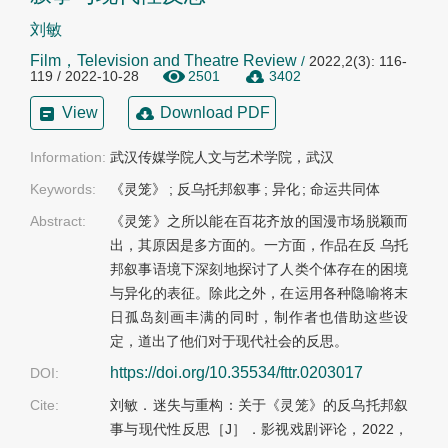
刘敏
Film，Television and Theatre Review
/
2022,2(3): 116-
119 / 2022-10-28
2501
3402
View
Download PDF
Information:
武汉传媒学院人文与艺术学院，武汉
Keywords:
《灵笼》
;
反乌托邦叙事
;
异化
;
命运共同体
Abstract:
《灵笼》之所以能在百花齐放的国漫市场脱颖而
出，其原因是多方面的。一方面，作品在反 乌托
邦叙事语境下深刻地探讨了人类个体存在的困境
与异化的表征。除此之外，在运用各种隐喻将末
日孤岛刻画丰满的同时，制作者也借助这些设
定，道出了他们对于现代社会的反思。
https://doi.org/10.35534/fttr.0203017
DOI:
Cite:
刘敏．迷失与重构：关于《灵笼》的反乌托邦叙
事与现代性反思［J］．影视戏剧评论，2022，