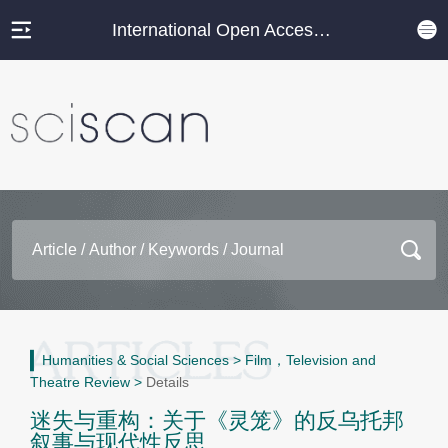
International Open Access Journal Platform
Humanities & Social Sciences
>
Film，Television and
Theatre Review
>
Details
迷失与重构：关于《灵笼》的反乌托邦
叙事与现代性反思