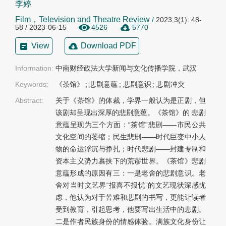
李婷
Film，Television and Theatre Review
/
2023,3(1): 48-
58 / 2023-06-15
4526
5770
View
Download PDF
Information:
中南财经政法大学新闻与文化传播学院，武汉
Keywords:
《茶馆》
;
悲剧意蕴
;
悲剧意识
;
悲剧冲突
Abstract:
关于《茶馆》的体裁，学界一般认为是正剧，但
该剧却呈现出深厚的悲剧意蕴。《茶馆》的 悲剧
意蕴呈现为三个方面：“茶馆”悲剧——市民公共
文化空间的萎缩；民生悲剧——时代巨变中小人
物的命运浮沉与挣扎；时代悲剧——封建专制和
资本主义势力裹挟下的荒谬世界。《茶馆》悲剧
意蕴形成的原因有三：一是老舍的悲剧意识。老
舍对当时文艺界“报喜不报忧”的文艺现状深感忧
虑，他认为对于苦难和悲剧的书写，更能让读者
受到教育，引起思考，他要写出生活中的悲剧。
二是作者民族身份的情感体验。满族文化身份让