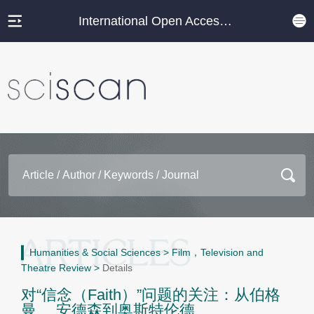
International Open Access Journal Platform
Humanities & Social Sciences
>
Film，Television and
Theatre Review
>
Details
对“信念（Faith）”问题的关注：从伯格
曼、 安德森到奥斯特伦德