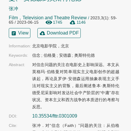
张冲
Film，Television and Theatre Review
/
2023,3(1): 59-
65 / 2023-06-15
1745
1146
View
Download PDF
Information:
北京电影学院，北京
Keywords:
信念
;
伯格曼
;
安德森
;
奥斯特伦德
Abstract:
对信念问题的关注在电影史上影响深远。本文从
英格玛·伯格曼对简单现实主义电影创作的超越
谈起，再论及罗伊·安德森运用抽象表现主义手
法对现实主义的背叛，最后阐述鲁本·奥斯特伦
德受尼采影响对发达社会中产阶层的“中庸”存在
状况、资本主义和西方战争的本质进行的考察与
反思。
10.35534/fttr.0301009
DOI:
Cite:
张冲．对“信念（Faith）”问题的关注：从伯格