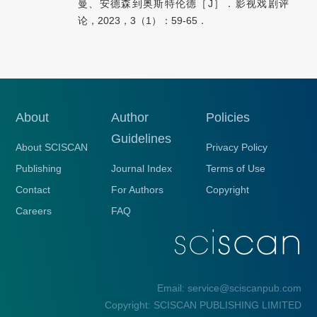
曼、安德森到奥斯特伦德［J］．影视戏剧评
论，2023，3（1）：59-65．
About
Author
Policies
Guidelines
About SCISCAN
Privacy Policy
Publishing
Journal Index
Terms of Use
Contact
For Authors
Copyright
Careers
FAQ
Email: service@sciscanpub.com
Copyright: SCISCAN PUBLISHING LIMITED