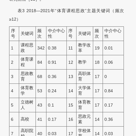
表3
2018—2021年“体育课程思政”主题关键词（频次
≥12）
序
频
中介中心
序
频
中介中心
关键词
关键词
号
次
性
号
次
性
课程思
教学改
1
342
0.38
11
19
0.01
政
革
体育课
教学
2
84
0.91
12
18
0.06
程
思政教
高职体
3
68
0.36
13
17
0
育
育
体育教
大学体
4
53
0.24
14
17
0.84
学
育
立德树
体育教
5
43
0.1
15
17
0.17
人
育
思政元
高校
6
41
0.17
16
14
0.36
素
高职院
学校体
7
40
0.03
17
14
0.03