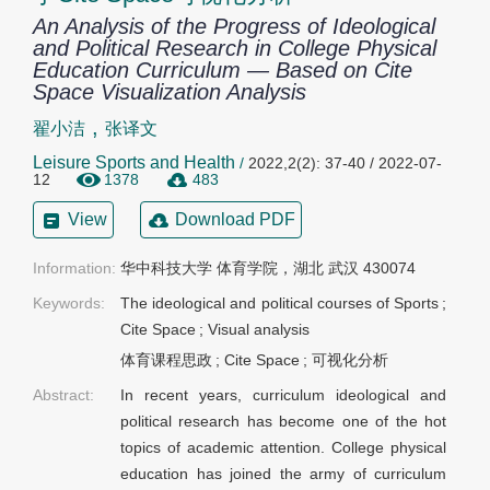
An Analysis of the Progress of Ideological
and Political Research in College Physical
Education Curriculum — Based on Cite
Space Visualization Analysis
,
翟小洁
张译文
Leisure Sports and Health
/
2022,2(2): 37-40 / 2022-07-
12
1378
483
View
Download PDF
Information:
华中科技大学 体育学院，湖北 武汉 430074
Keywords:
The ideological and political courses of Sports
;
Cite Space
;
Visual analysis
体育课程思政
;
Cite Space
;
可视化分析
Abstract:
In recent years, curriculum ideological and
political research has become one of the hot
topics of academic attention. College physical
education has joined the army of curriculum