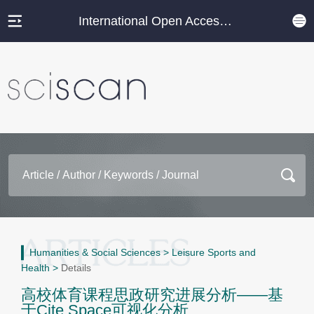
International Open Access Journal Platform
Humanities & Social Sciences
>
Leisure Sports and
Health
>
Details
高校体育课程思政研究进展分析——基
于Cite Space可视化分析