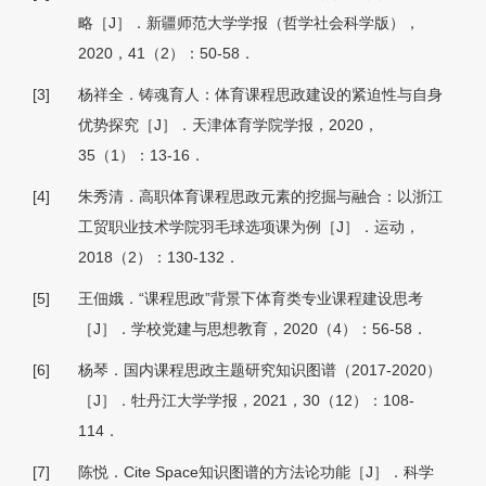
略［J］．新疆师范大学学报（哲学社会科学版），
2020，41（2）：50-58．
[3]
杨祥全．铸魂育人：体育课程思政建设的紧迫性与自身
优势探究［J］．天津体育学院学报，2020，
35（1）：13-16．
[4]
朱秀清．高职体育课程思政元素的挖掘与融合：以浙江
工贸职业技术学院羽毛球选项课为例［J］．运动，
2018（2）：130-132．
[5]
王佃娥．“课程思政”背景下体育类专业课程建设思考
［J］．学校党建与思想教育，2020（4）：56-58．
[6]
杨琴．国内课程思政主题研究知识图谱（2017-2020）
［J］．牡丹江大学学报，2021，30（12）：108-
114．
[7]
陈悦．Cite Space知识图谱的方法论功能［J］．科学