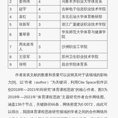
姜伟伟
乌鲁木齐职业大学体育系
2
4
赵宇
吉林电子信息职业技术学院
3
4
袁红
东北石油大学体育教研部
4
3
张新军
浙江广厦建设职业技术学院
5
3
华东师范大学体育与健康学
董翠香
6
3
院
周名政等
沙洲职业工学院
7
3
人
王亚军
苏州卫生职业技术学院
8
3
张明
昌吉学院体育系
9
3
作者发表文献的数量和质量可以反映其对于该领域的影响
力[9]。以“作者（author）”为关键词，利用Cite Space软件识
别2018年—2021年间研究“体育课程思政”的核心作者。图3为
2018年—2021年“体育课程思政”主题研究作者合作网络图。
涵盖136个节点，关键路径66条，网络密度为0.0072，由此可
以得出，我国体育课程思政研究领域的学者之间的合作网络尚