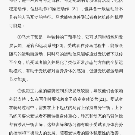
特征，是一种具有特定目标、特定规则的专项体育活动，包括
稳定动作、位移动作和操控动作［8］，也具备一般运动所不
具有的人马互动的特征。马术能够改善受试者身体机能的机理
可能是：
①马术干预是一种独特的干预手段，它可以同时锻炼和发
展认知、感官和运动系统[20]。受试者在骑马过程中，能够跟
随马的运动而运动，同时马的运动信息能够通过受试者下肢传
至全身，给受试者输入并易化了类似正常步态与方向的全新运
动模式，有助于受试者对自身身体的感知，促进受试者运动调
节功能[8]。
②孤独症儿童的姿势控制系统发展较慢，导致他们会依赖
外部支持，如在写作时要依赖桌子稳定身体姿势[21]。受试者
在骑马过程中，需要在上下起伏的马背上保持自身平衡，上下
马练习要求受试者不断转换身体重心，静态和动态的马背体操
都有涉及平衡训练，这些训练和练习都有助于受试者身体姿势
的控制和平衡能力的发展。随着受试者的躯体稳定性的改善，