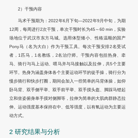
2）干预内容
马术干预期为：2022年6月下旬—2022年9月中旬，为期
12周，每周进行2次干预，单次干预时长为45～60 min，实验
场地位于武汉市东方马城。选用体型矮小、性格温顺的国产
Pony马（名为大白）作为干预工具。每次干预安排2名受试
者，1匹马，1名教练，2名治疗师。干预内容包括热身、牵
马、骑行与马上运动、喂马并与马接触以及拉伸，共5个主要
环节。热身为涵盖身体各个主要运动环节的徒手操，骑行分为
慢步骑行和快步打圈，期间会加入一些简单的马背体操，如仰
卧马背、双手侧平举、双手前平举、双手摸头盔、脚踩马镫起
立和坐姿俯身单手摸对侧脚等，拉伸为简单的大肌肉群静态拉
伸。运动强度基本保持在中、低等强度，以有氧运动为主要运
动方式。
2 研究结果与分析