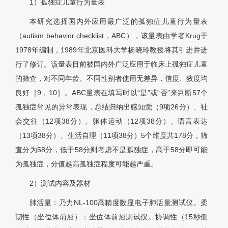
1）孤独症儿童行为量表
本研究选择国内外应用最广泛的孤独症儿童行为量表
（autism behavior checklist，ABC），该量表由学者Krug于
1978年编制，1989年北京医科大学杨晓玲教授将其引进并进
行了修订。该量表目前被国内外广泛应用于临床上孤独症儿童
的筛查，对不同年龄、不同性别者使用无差异，信度、效度均
良好［9，10］。ABC量表在填写时以“是”或“否”来判断57个
孤独症常见的异常表现，总结归纳出感知觉（9项26分）、社
会交往（12项38分）、躯体运动（12项38分）、语言表达
（13项38分）、生活自理（11项38分）5个维度共178分，筛
查分为58分，低于58分则考虑不是孤独症，高于58分即可能
为孤独症，分值越高孤独症程度可能越严重。
2）测试内容及器材
肺活量：乃力NL-100高精度数显电子肺活量测试仪。柔
韧性（坐位体前屈）：坐位体前屈测试仪。协调性（15秒侧