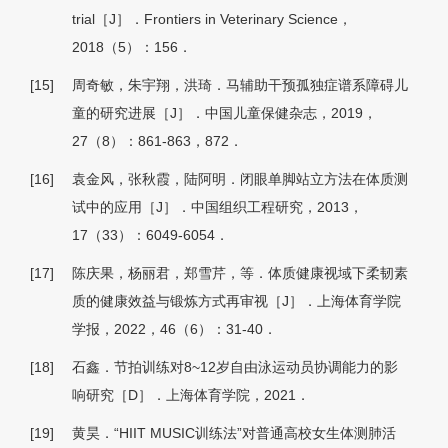
trial［J］．Frontiers in Veterinary Science，
2018（5）：156．
[15]
周奇敏，朱宇翔，洪琦．马辅助干预孤独症谱系障碍儿
童的研究进展［J］．中国儿童保健杂志，2019，
27（8）：861-863，872．
[16]
袁金风，张秋霞，陆阿明．闭眼单脚站立方法在体质测
试中的应用［J］．中国组织工程研究，2013，
17（33）：6049-6054．
[17]
陈庆果，杨丽君，郑雪芹，等．体质健康视域下柔韧素
质的健康效益与锻炼方式再审视［J］．上海体育学院
学报，2022，46（6）：31-40．
[18]
石鑫．节拍训练对8~12岁自由泳运动员协调能力的影
响研究［D］．上海体育学院，2021．
[19]
黄昊．“HIIT MUSIC训练法”对普通高校女生体测肺活