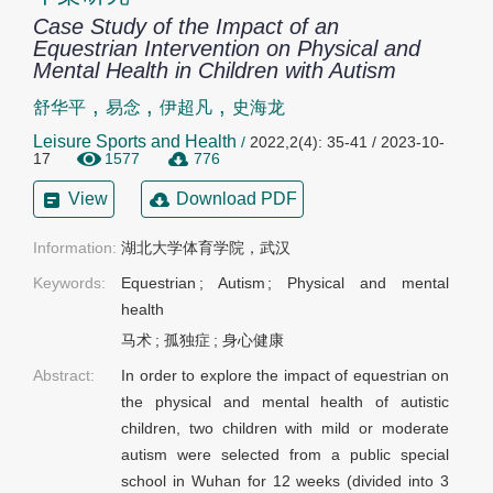
Case Study of the Impact of an
Equestrian Intervention on Physical and
Mental Health in Children with Autism
,
,
,
舒华平
易念
伊超凡
史海龙
Leisure Sports and Health
/
2022,2(4): 35-41 / 2023-10-
17
1577
776
View
Download PDF
Information:
湖北大学体育学院，武汉
Keywords:
Equestrian
;
Autism
;
Physical and mental
health
马术
;
孤独症
;
身心健康
Abstract:
In order to explore the impact of equestrian on
the physical and mental health of autistic
children, two children with mild or moderate
autism were selected from a public special
school in Wuhan for 12 weeks (divided into 3