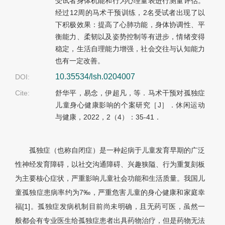
受试者身体机能和行为心理量表进行测量评估。
经过12周的马术干预训练，2名受试者出现了以
下积极效果：提高了心肺功能，身体协调性、平
衡能力、柔韧以及姿势控制等有进步，情绪变得
稳定，生活自理能力增强，社会交往与认知能力
也有一定改善。
10.35534/lsh.0204007
DOI:
Cite:
舒华平，易念，伊超凡，等．马术干预对孤独症
儿童身心健康影响的个案研究［J］．休闲运动
与健康，2022，2（4）：35-41．
孤独症（也称自闭症）是一种起病于儿童发育早期的广泛
性神经发育障碍，以社交沟通障碍、兴趣狭隘、行为重复刻板
为主要核心症状，严重影响儿童社会功能和生活质量。我国儿
童孤独症患病率约为7‰，严重危害儿童的身心健康和家庭幸
福[1]。孤独症发病机制目前尚未明确，且无药可医，虽然一
般都会有专业医生给孤独症患者出具药物治疗，但是药物无法