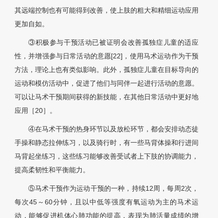
其远端控制也有可能得到改善，使上肢的粗大和精细运动应用
更加自如。
③积极参与干预活动已被证明会改善孤独症儿童的适应
性，并增强参与日常活动的意愿[22]，使用马术运动作为干预
方法，理论上也有类似影响。此外，孤独症儿童在目标导向的
运动和模仿活动中，促进了他们与同伴一起进行活动的意愿。
可以让马术干预期间获得的新技能，在其他日常活动中更好地
应用［20］。
④在马术干预的热身环节以及放松环节，都会安排动态徒
手操和静态拉伸练习，以及骑行时，有一些马背体操和行进间
马背起坐练习，这些练习能够改善受试者上下肢的协调能力，
提高柔韧性和平衡能力。
⑤马术干预作为运动干预的一种，持续12周，每周2次，
每次45～60分钟，且以中低等强度有氧运动为主的马术运
动，能够促进机体心肺功能的提高，表现为肺活量成绩的增