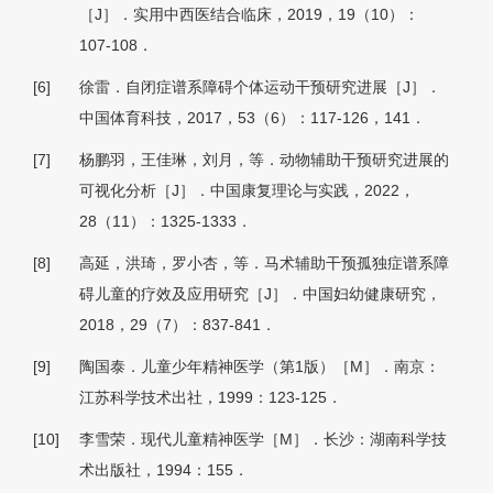
［J］．实用中西医结合临床，2019，19（10）：
107-108．
[6]
徐雷．自闭症谱系障碍个体运动干预研究进展［J］．
中国体育科技，2017，53（6）：117-126，141．
[7]
杨鹏羽，王佳琳，刘月，等．动物辅助干预研究进展的
可视化分析［J］．中国康复理论与实践，2022，
28（11）：1325-1333．
[8]
高延，洪琦，罗小杏，等．马术辅助干预孤独症谱系障
碍儿童的疗效及应用研究［J］．中国妇幼健康研究，
2018，29（7）：837-841．
[9]
陶国泰．儿童少年精神医学（第1版）［M］．南京：
江苏科学技术出社，1999：123-125．
[10]
李雪荣．现代儿童精神医学［M］．长沙：湖南科学技
术出版社，1994：155．