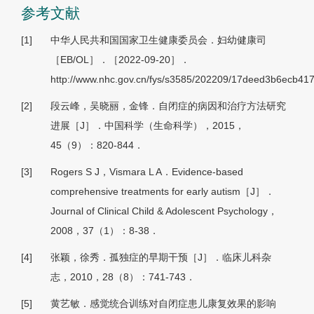
参考文献
[1]
中华人民共和国国家卫生健康委员会．妇幼健康司
［EB/OL］．［2022-09-20］．
http://www.nhc.gov.cn/fys/s3585/202209/17deed3b6ecb4
[2]
段云峰，吴晓丽，金锋．自闭症的病因和治疗方法研究
进展［J］．中国科学（生命科学），2015，
45（9）：820-844．
[3]
Rogers S J，Vismara L A．Evidence-based
comprehensive treatments for early autism［J］．
Journal of Clinical Child & Adolescent Psychology，
2008，37（1）：8-38．
[4]
张颖，徐秀．孤独症的早期干预［J］．临床儿科杂
志，2010，28（8）：741-743．
[5]
黄艺敏．感觉统合训练对自闭症患儿康复效果的影响