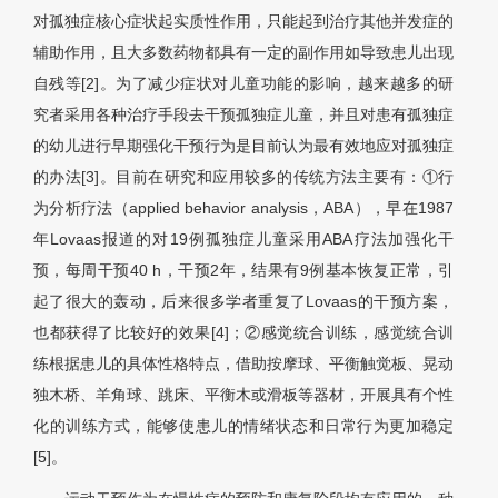
对孤独症核心症状起实质性作用，只能起到治疗其他并发症的
辅助作用，且大多数药物都具有一定的副作用如导致患儿出现
自残等[2]。为了减少症状对儿童功能的影响，越来越多的研
究者采用各种治疗手段去干预孤独症儿童，并且对患有孤独症
的幼儿进行早期强化干预行为是目前认为最有效地应对孤独症
的办法[3]。目前在研究和应用较多的传统方法主要有：①行
为分析疗法（applied behavior analysis，ABA），早在1987
年Lovaas报道的对19例孤独症儿童采用ABA疗法加强化干
预，每周干预40 h，干预2年，结果有9例基本恢复正常，引
起了很大的轰动，后来很多学者重复了Lovaas的干预方案，
也都获得了比较好的效果[4]；②感觉统合训练，感觉统合训
练根据患儿的具体性格特点，借助按摩球、平衡触觉板、晃动
独木桥、羊角球、跳床、平衡木或滑板等器材，开展具有个性
化的训练方式，能够使患儿的情绪状态和日常行为更加稳定
[5]。