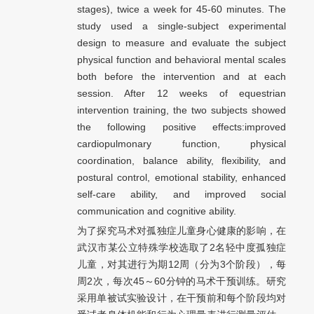
stages), twice a week for 45-60 minutes. The
study used a single-subject experimental
design to measure and evaluate the subject
physical function and behavioral mental scales
both before the intervention and at each
session. After 12 weeks of equestrian
intervention training, the two subjects showed
the following positive effects:improved
cardiopulmonary function, physical
coordination, balance ability, flexibility, and
postural control, emotional stability, enhanced
self-care ability, and improved social
communication and cognitive ability.
为了探究马术对孤独症儿童身心健康的影响，在
武汉市某公立特殊学校选取了2名轻中度孤独症
儿童，对其进行为期12周（分为3个阶段），每
周2次，每次45～60分钟的马术干预训练。研究
采用单被试实验设计，在干预前和每个阶段均对