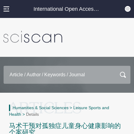
International Open Access Journal Platform
Humanities & Social Sciences
>
Leisure Sports and
Health
>
Details
马术干预对孤独症儿童身心健康影响的
个案研究