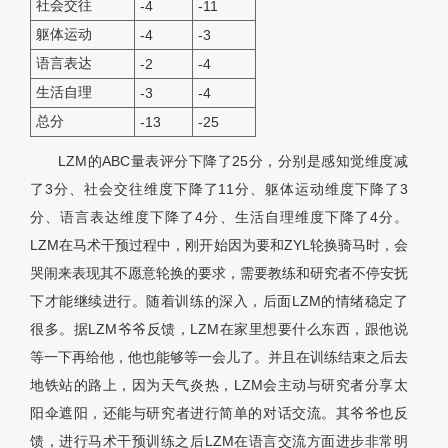
社会交往
-4
-11
躯体运动
-4
-3
语言表达
-2
-4
生活自理
-3
-4
总分
-13
-25
LZM的ABC量表评分下降了25分，分别是感知觉维度减
了3分、社会交往维度下降了11分、躯体运动维度下降了3
分、语言表达维度下降了4分、生活自理维度下降了4分。
LZM在马术干预过程中，刚开始因为要和ZYL轮换骑马时，会
哭闹来表现其不愿意轮换的要求，需要教练和研究者不停安抚
下才能继续进行。随着训练的深入，后面LZM的情绪稳定了
很多。据LZM爷爷反馈，LZM在家里想要什么东西，跟他说
等一下再给他，他也能够等一会儿了。并且在训练结束之后去
地铁站的路上，因为天气炎热，LZM会主动与研究者分享太
阳伞遮阳，还能与研究者进行简单的对话交流。其爷爷也反
馈，进行马术干预训练之后LZM在语言交流方面进步非常明