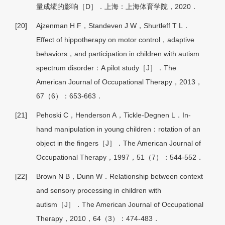
量成绩的影响［D］．上海：上海体育学院，2020．
[20]
Ajzenman H F，Standeven J W，Shurtleff T L．
Effect of hippotherapy on motor control，adaptive
behaviors，and participation in children with autism
spectrum disorder：A pilot study［J］．The
American Journal of Occupational Therapy，2013，
67（6）：653-663．
[21]
Pehoski C，Henderson A，Tickle-Degnen L．In-
hand manipulation in young children：rotation of an
object in the fingers［J］．The American Journal of
Occupational Therapy，1997，51（7）：544-552．
[22]
Brown N B，Dunn W．Relationship between context
and sensory processing in children with
autism［J］．The American Journal of Occupational
Therapy，2010，64（3）：474-483．