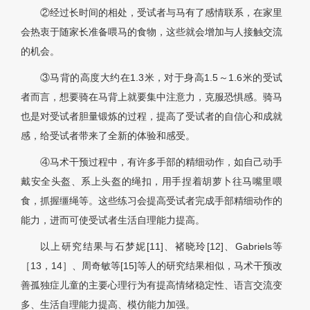
②经过长时间的相处，受试者与马有了感情联系，在家里
会热衷于随家长准备喂马的食物，这些就会增加与人接触交流
的机会。
③马背的高度大约在1.3米，对于身高1.5～1.6米的受试
者而言，想要骑在马背上就要集中注意力，克服恐惧感。骑马
也是对受试者胆量锻炼的过程，提高了受试者的自信心和成就
感，给受试者带来了全新的体验和感受。
④马术干预过程中，有许多手部的精细动作，如自己动手
戴安全头盔、系上头盔的绳扣，用手捏着胡萝卜往马嘴里喂
食，抓握缰绳等。这些练习会提高受试者完成手部精细动作的
能力，进而可使受试者生活自理能力提高。
以上研究结果与石梦妮[11]、褚晓玲[12]、Gabriels等
［13，14］、周奇敏等[15]等人的研究结果相似，马术干预改
善孤独症儿童的主要心理行为有提高情绪稳定性、语言交流变
多、生活自理能力提高、模仿能力加强。