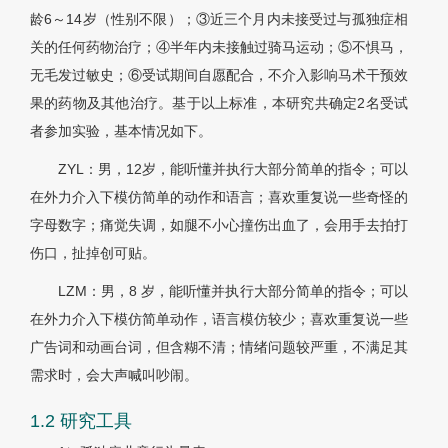
龄6～14岁（性别不限）；③近三个月内未接受过与孤独症相
关的任何药物治疗；④半年内未接触过骑马运动；⑤不惧马，
无毛发过敏史；⑥受试期间自愿配合，不介入影响马术干预效
果的药物及其他治疗。基于以上标准，本研究共确定2名受试
者参加实验，基本情况如下。
ZYL：男，12岁，能听懂并执行大部分简单的指令；可以
在外力介入下模仿简单的动作和语言；喜欢重复说一些奇怪的
字母数字；痛觉失调，如腿不小心撞伤出血了，会用手去拍打
伤口，扯掉创可贴。
LZM：男，8 岁，能听懂并执行大部分简单的指令；可以
在外力介入下模仿简单动作，语言模仿较少；喜欢重复说一些
广告词和动画台词，但含糊不清；情绪问题较严重，不满足其
需求时，会大声喊叫吵闹。
1.2 研究工具