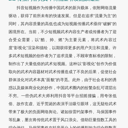
抖音短视频作为传播中国武术的新兴载体，依附网络流量
驱动，获得了前所未有的快速发展。但是在追求“流量为主”的
同时，其内容质量的高低也成为短视频传播武术亟待“破解”的
困境所在。当前，不少短视频武术内容生产者或传播者为了迎
合受众需要，以“酷、帅、燃”为主要元素，将武术内容过
度“影视化”渲染和描绘，以期获得更多的用户关注和流量。许
多武术短视频的创作者为了追求流量，不顾审查标准的限制，
制作出了大量低俗的武术短视频。这种以“影视化”创作为价值
取向的武术内容题材对武术传播造成了不良的后果，促使社会
群体淡化对武术本真“面貌”的寻觅。此外，由于社会名利的诱
惑以及媒体商业化的炒作，中国武术圈内的纷繁杂乱可谓层出
不穷。一些伪武术大师利用抖音等平台招摇撞骗，用夸张低
俗、故作玄虚、近乎荒诞的表演手法吸引眼球，这无疑给武术
带来了极大的负面网络舆论。诸如徐雷约架事件、马保国事件
等乱象，屡次将传统武术置于风口浪尖。借助巨量指数工具的
综合评估，马保国事件在抖音平台上的传播影响力综合指数高