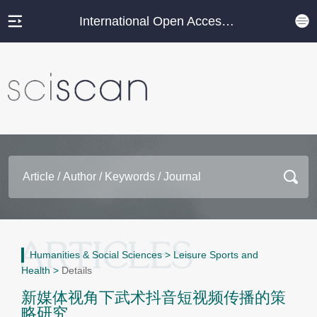
International Open Access Journal Platform
Humanities & Social Sciences
>
Leisure Sports and
Health
>
Details
新媒体视角下武术抖音短视频传播的策
略研究