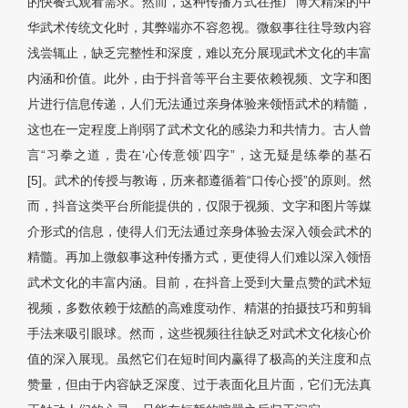
的快餐式观看需求。然而，这种传播方式在推广博大精深的中
华武术传统文化时，其弊端亦不容忽视。微叙事往往导致内容
浅尝辄止，缺乏完整性和深度，难以充分展现武术文化的丰富
内涵和价值。此外，由于抖音等平台主要依赖视频、文字和图
片进行信息传递，人们无法通过亲身体验来领悟武术的精髓，
这也在一定程度上削弱了武术文化的感染力和共情力。古人曾
言“习拳之道，贵在‘心传意领’四字”，这无疑是练拳的基石
[5]。武术的传授与教诲，历来都遵循着“口传心授”的原则。然
而，抖音这类平台所能提供的，仅限于视频、文字和图片等媒
介形式的信息，使得人们无法通过亲身体验去深入领会武术的
精髓。再加上微叙事这种传播方式，更使得人们难以深入领悟
武术文化的丰富内涵。目前，在抖音上受到大量点赞的武术短
视频，多数依赖于炫酷的高难度动作、精湛的拍摄技巧和剪辑
手法来吸引眼球。然而，这些视频往往缺乏对武术文化核心价
值的深入展现。虽然它们在短时间内赢得了极高的关注度和点
赞量，但由于内容缺乏深度、过于表面化且片面，它们无法真