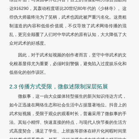
达916290，其轰动程度堪比20世纪80年代的《少林寺》。这
些伪大师最终沦为了笑柄，武术也因此被严重污名化。这类粗
制滥造的内容和低俗价值观，不仅导致了武术网络传播的混
乱，更完全颠覆了人们对中华武术的原有认知，大大降低了大
众对武术的好感度。
因此，对于武术短视频的创作者而言，坚守中华武术的文
化根基显得尤为重要，必须时刻警惕，避免陷入过度娱乐化和
低俗化的创作误区。
2.3 传播方式受限，微叙述限制深层拓展
微叙事，这一由大众媒体转型催生的新兴知识传达方式，
如今正迅速在网络生态和社会生活中占据显著地位。抖音上的
武术短视频，受限于观众的观看时长，普遍采用了微叙事的手
法。其短小精悍、快速直接的特点，与现代人快节奏的生活方
式高度契合，满足了学生、上班族等群体在碎片化闲暇时间里