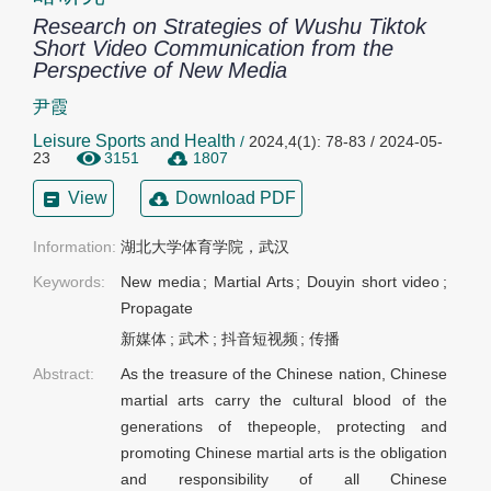
Research on Strategies of Wushu Tiktok
Short Video Communication from the
Perspective of New Media
尹霞
Leisure Sports and Health
/
2024,4(1): 78-83 / 2024-05-
23
3151
1807
View
Download PDF
Information:
湖北大学体育学院，武汉
Keywords:
New media
;
Martial Arts
;
Douyin short video
;
Propagate
新媒体
;
武术
;
抖音短视频
;
传播
Abstract:
As the treasure of the Chinese nation, Chinese
martial arts carry the cultural blood of the
generations of thepeople, protecting and
promoting Chinese martial arts is the obligation
and responsibility of all Chinese