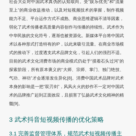
社会大众对中国武术真伪的认知取向。受“娱乐优先”和“流量
至上”的商业收益推动，以及对短视频技术的掌握，制作视频
能力不足、平台运作方式不成熟、商业思维逻辑不清等因素，
弱化了武术传播者高质量内容创作与传播的持续性。武术作为
中华民族的文化符号，逐渐也被资源化。新媒体平台将中国武
术以各种形式打造特有的IP，以此来吸引流量。在商业市场模
式的推动下，过度透支武术品牌文化，引起人们的强烈不适。
目前的武术文化消费市场的商业模式仍处于“摸着石头过河”的
探索阶段，所有原本褒义的“大师、宗师、掌门、独门绝技、
气功、神功”才会逐渐发生异化[8]。消费中国武术品牌对武术
本身的影响是一把“双刃剑”，风风火火的炒作不一定对中国武
术的品牌推广起到正面效应，且损害了弘扬武术文化精神的精
髓[9]。
3 武术抖音短视频传播的优化策略
3.1 完善监督管理体系，规范武术短视频传播主