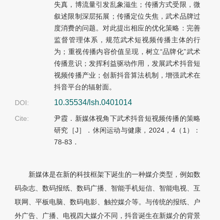
失真，博流量引发乱象滋生；传播方式受限，微
叙述限制深层拓展；传播定位失焦，武术品牌过
度消费的问题。对此提出相应的优化策略：完善
监督管理体系，规范武术短视频传播主体的行
为；重视传播内容价值呈现，树立“品牌化”武术
传播意识；发挥利益驱动作用，发展武术抖音短
视频传播产业；创新抖音算法机制，增强武术在
抖音平台的辐射面。
10.35534/lsh.0401014
DOI:
Cite:
尹霞．新媒体视角下武术抖音短视频传播的策略
研究［J］．休闲运动与健康，2024，4（1）：
78-83．
新媒体是在新的科技框架下诞生的一种媒介类型，例如数
码杂志、数码报纸、数码广播、智能手机短信、智能电视、互
联网、平板电脑、数码电影、触控媒介等。与传统的报纸、户
外广告、广播、电视四大媒介不同，抖音诞生在新媒介的背景