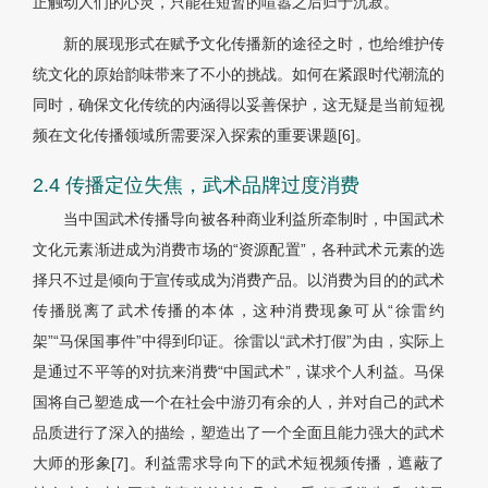
正触动人们的心灵，只能在短暂的喧嚣之后归于沉寂。
新的展现形式在赋予文化传播新的途径之时，也给维护传
统文化的原始韵味带来了不小的挑战。如何在紧跟时代潮流的
同时，确保文化传统的内涵得以妥善保护，这无疑是当前短视
频在文化传播领域所需要深入探索的重要课题[6]。
2.4 传播定位失焦，武术品牌过度消费
当中国武术传播导向被各种商业利益所牵制时，中国武术
文化元素渐进成为消费市场的“资源配置”，各种武术元素的选
择只不过是倾向于宣传或成为消费产品。以消费为目的的武术
传播脱离了武术传播的本体，这种消费现象可从“徐雷约
架”“马保国事件”中得到印证。徐雷以“武术打假”为由，实际上
是通过不平等的对抗来消费“中国武术”，谋求个人利益。马保
国将自己塑造成一个在社会中游刃有余的人，并对自己的武术
品质进行了深入的描绘，塑造出了一个全面且能力强大的武术
大师的形象[7]。利益需求导向下的武术短视频传播，遮蔽了