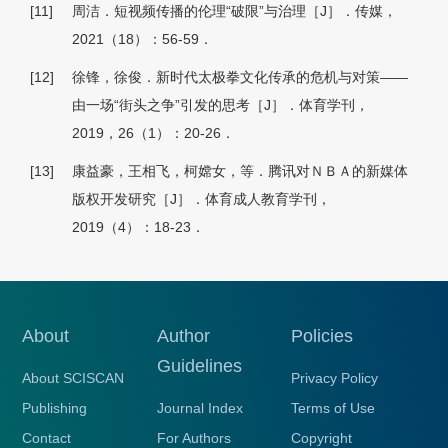
[11]
周洁．短视频传播的伦理“破限”与治理［J］．传媒，
2021（18）：56-59．
[12]
徐锋，徐俊．新时代太极拳文化传承的危机与对策——
由一场“街头之争”引发的思考［J］．体育学刊，
2019，26（1）：20-26．
[13]
康益豪，王相飞，柯嫦女，等．腾讯对ＮＢＡ的新媒体
版权开发研究［J］．体育成人教育学刊，
2019（4）：18-23．
About
Author
Policies
Guidelines
About SCISCAN
Privacy Policy
Publishing
Journal Index
Terms of Use
Contact
For Authors
Copyright