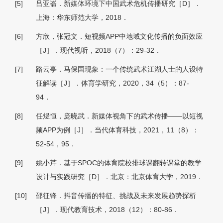
[5]
吕亚崙．新媒体环境下中国武术危机传播研究［D］．
上海：华东师范大学，2018．
[6]
方欣，张冠文．短视频APP中地域文化传播的负面效应
［J］．现代视听，2018（7）：29-32．
[7]
路云亭．马保国现象：一个传统武术江湖人士的人设特
征解读［J］．体育学研究，2020，34（5）：87-
94．
[8]
任煜恒，庞晓武．新媒体视角下的武术传播——以短视
频APP为例［J］．当代体育科技，2021，11（8）：
52-54，95．
[9]
姚小芹．基于SPOC的体育院校排球课翻转课堂的教学
设计与实践研究［D］．北京：北京体育大学，2019．
[10]
邵征锋．抖音传播的特征、挑战及未来发展趋势探析
［J］．现代教育技术，2018（12）：80-86．