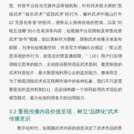
责。抖音平台应当完善作品审核机制，针对武术假大师的“恶
搞武术”“娱乐武术”“诋毁武术”的行为，像对武术中隔山打牛
以“无形化有形”的招式，便将众人推倒在地的把戏，以及“闪
电五连鞭”的小丑表演等内容，短视频平台应限制及审查此类
武术“炒作”视频，加以黄标作为警醒，限制武术传播主体发布
权限，为净化短视频空间，抖音官方明确出台规定：“禁止恶
意演戏炒作行为，发现后封禁直播权限。”［10］用户们应增
强独立思考的能力，主动投诉那些违反武术原则、蓄意制造的
武术抖音短片，最大限度地利用公众的监控能力。整体而言，
为了彻底消除武术在互联网市场中的各种乱象，我们不只是需
要坚实的监控机制[11]，还必须构建一个协同处理武术混乱的
规范模式，最大化地利用各方的治理能力。
3.2 重视传播内容价值呈现，树立“品牌化”武术
传播意识
数字化时代，短视频武术内容的创意决定了武术作品的受