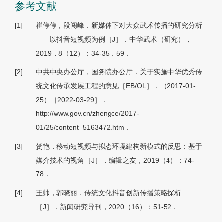
参考文献
[1]
崔停停，段闯峰．新媒体下对大众武术传播的研究分析
——以抖音短视频为例［J］．中华武术（研究），
2019，8（12）：34-35，59．
[2]
中共中央办公厅，国务院办公厅．关于实施中华优秀传
统文化传承发展工程的意见［EB/OL］．（2017-01-
25）［2022-03-29］．
http://www.gov.cn/zhengce/2017-
01/25/content_5163472.htm．
[3]
贺艳．移动短视频与拟态环境建构新模式的反思：基于
媒介技术的视角［J］．编辑之友，2019（4）：74-
78．
[4]
王帅，郭晓丽．传统文化抖音创新传播策略探析
［J］．新闻研究导刊，2020（16）：51-52．