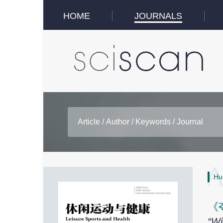
HOME
JOURNALS
Hu
《
“Wi