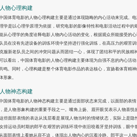
4 人物心理构建
中国体育电影的人物心理构建主要是通过体现隐晦的内心活动来完成。电
理学是以心理学原理为依据，研究电影的影像特性和电影活动过程中的规
能从心理学的角度诠释电影人物内心活动的变化，根据观众所能接受的心
队员在没有先进设备的训练环境中坚持进行强化训练，在高压力的艰苦训
克服新老队员之间的冲突问题从而团结一心，体现了团结和平的民族精神
可以看出，中国体育电影的人物心理构建主要体现为自强不息的内心活动
共鸣。同时，心理构建是整个体育电影作品的表达核心，宣扬着体育精神
体形象。
5 人物神态构建
中国体育电影的人物神态构建主要是通过面部状态来完成，以面部的表情
，是人物形象构建的重要手段之一。嘴角上扬、眉开眼笑表示人物喜悦
这些面部表情的表达从浅层看是展现人物当时的情绪状态，实际上是隐
女排运动员时期的郎平在艰苦的训练环境中依旧咬着牙坚持训练，眼中
从面部表情上看她从容不迫，体现出人物内心的沉着冷静。郎平这一人物