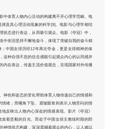
影中体育人物内心活动的构建离不开心理学范畴。电
律及其心理活动现象的科学[9]。电影与心理学相结
理状态进行表达，从而吸引观众。电影《夺冠》中，
练中依旧坚持不懈地奋斗，体现了突破自我的奋斗精
；中国女排历经12年再次夺金，更是女排精神的体
，这种自强不息的信念感能引起观众内心的认同感并
的内在表达，传递主流价值观念，呈现国家对外传播
、神色和姿态的变化帮助体育人物传递自己的情感和
的情绪；而嘴角下坠、眉皱眼耷则表示人物苦闷的情
性地反映出人物内心深处的情感表现。影片《夺冠》
散发着坚毅的目光。而处于中国女排主教练时期的郎
的神情状态构建，深深震撼着观众的内心，让人难以