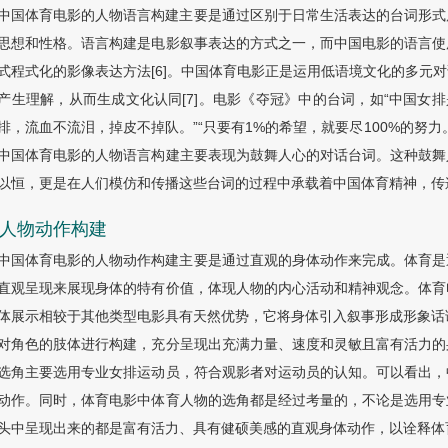
中国体育电影的人物语言构建主要是通过区别于日常生活表达的台词形式
思想和性格。语言构建是电影叙事表达的方式之一，而中国电影的语言使
式程式化的影像表达方法[6]。中国体育电影正是运用低语境文化的多元
产生理解，从而生成文化认同[7]。电影《夺冠》中的台词，如“中国女
排，流血不流泪，掉皮不掉队。”“只要有1%的希望，就要尽100%的努
中国体育电影的人物语言构建主要表现为鼓舞人心的对话台词。这种鼓舞
以恒，更是在人们模仿和传播这些台词的过程中承载着中国体育精神，传
3 人物动作构建
中国体育电影的人物动作构建主要是通过直观的身体动作来完成。体育是
直观呈现来展现身体的特有价值，体现人物的内心活动和精神观念。体育
体展示相较于其他类型电影具有天然优势，它将身体引入叙事形成形象话语
对角色的肢体进行构建，充分呈现出充满力量、速度和灵敏且富有活力的
选角主要选用专业女排运动员，符合观影者对运动员的认知。可以看出，
动作。同时，体育电影中体育人物的选角都是经过考量的，不论是选用专
头中呈现出来的都是富有活力、具有健硕美感的直观身体动作，以诠释体