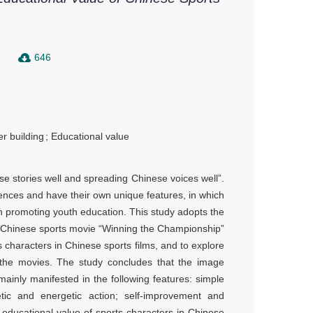
646
r building
;
Educational value
inese stories well and spreading Chinese voices well”.
ences and have their own unique features, in which
in promoting youth education. This study adopts the
he Chinese sports movie “Winning the Championship”
 characters in Chinese sports films, and to explore
n the movies. The study concludes that the image
mainly manifested in the following features: simple
etic and energetic action; self-improvement and
ducational value of sports characters in Chinese