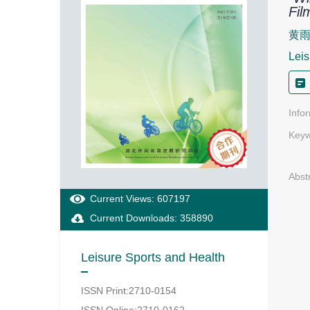
Fil
黄
Leis
Info
Keyw
Abst
Current Views: 607197
Current Downloads: 358890
Leisure Sports and Health
ISSN Print:2710-0154
ISSN Online:2710-0162