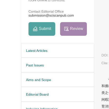
Contact Editorial Office
submission@sciscanpub.com
Submit
Review
Latest Articles
DOI:
Cite:
Past Issues
Aims and Scope
和播
类之
Editorial Board
闲暇
育消
Indexing Information