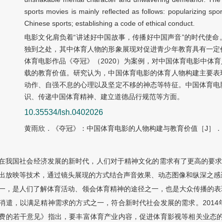
sports movies is mainly reflected as follows: popularizing spor
Chinese sports; establishing a code of ethical conduct.
电影文化肩负着“讲述好中国故事，传播好中国声音”的时代使
独到之处，其中体育人物的形象展现对促进青少年教育具有一定
体育电影作品《夺冠》（2020）为案例，对中国体育电影中体
载的教育价值。研究认为，中国体育电影的体育人物构建主要表
动作、自强不息的心理以及坚定不移的神态等特征。中国体育电
识、传递中国体育精神、建立道德品行规范等方面。
10.35534/lsh.0402026
黄雨欣．《夺冠》：中国体育电影的人物构建与教育价值［J］．休闲运
在我国社会经济发展的新时代，人们对于精神文化的需求有了更高的要求
出放映等技术，通过镜头展现的方式结合声音效果、动态图像和纵深之感进
一，是人们了解体育活动、领会体育精神的途径之一，也是大众传播的表
消遣，以满足精神需求的方式之一，符合新时代社会发展的需求。2014
费的若干意见》指出，要丰富体育产业内容，促进体育影视等相关业态的融