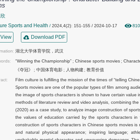
ms
雨欣
ure Sports and Health
/
2024,4(2): 151-155 / 2024-10-17
810
View
Download PDF
rmation:
湖北大学体育学院，武汉
ords:
“Winning the Championship”
;
Chinese sports movies
;
Characte
《夺冠》
;
中国体育电影
;
人物构建
;
教育价值
ract:
Film culture is fulfilling the mission of the times of “telling Ch
Sports movies are one of the popular types of film among audi
the image of sports characters is shown to have certain value 
methods of literature review and video analysis, combining t
(2020) as a case study, to analyze image construction of sports
the values of education carried by the sports characters i
construction of sports characters in Chinese sports movies is 
and natural physical appearance; inspiring language; athl
unshakable mental character and unwavering demeanor. The e