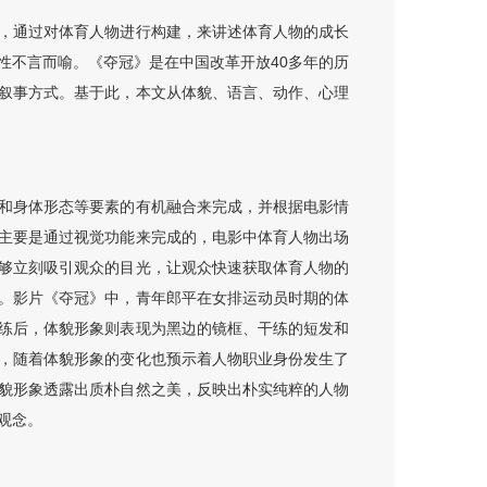
，通过对体育人物进行构建，来讲述体育人物的成长
性不言而喻。《夺冠》是在中国改革开放40多年的历
叙事方式。基于此，本文从体貌、语言、动作、心理
和身体形态等要素的有机融合来完成，并根据电影情
主要是通过视觉功能来完成的，电影中体育人物出场
够立刻吸引观众的目光，让观众快速获取体育人物的
。影片《夺冠》中，青年郎平在女排运动员时期的体
练后，体貌形象则表现为黑边的镜框、干练的短发和
，随着体貌形象的变化也预示着人物职业身份发生了
貌形象透露出质朴自然之美，反映出朴实纯粹的人物
观念。