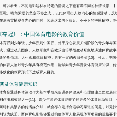
。可以看出，不同电影题材在特定的情境之下也有着不同的神情状态，中
坚毅、嘴角紧绷的坚定不移之态，以此体现出人物内心的情感活动，反
在深深震撼观众内心的同时，其表达出的不放弃、不停下的拼搏精神，更
 《夺冠》：中国体育电影的教育价值
体育强则少年强，少年强则中国强。处于身心发展关键阶段的青少年与国
式，通过动态图像、人物形象和音效乐曲等手段生动形象地讲述体育故事
递的价值观、人生观和体育精神，具有一定的教育价值[10]。可见，中
的体育人物对青少年具有模范作用，能够向青少年普及体育健康知识、传
移默化的教育形式下达成育人目的。
1 普及体育健康知识
体育是通过身体运动作为基本手段来促进身体健康和心理健康全面发展的
利作用和效能之一[11]。青少年通过体育能够了解更多的体育运动项目
面对种类繁多的传播媒介时，就会存在选择合适学习渠道的问题，对竞技
则较为缺乏。而体育电影能够通过构建体育人物展现体育项目的规格要求