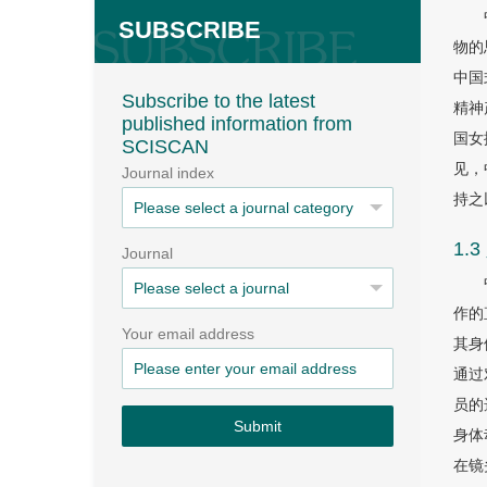
SUBSCRIBE
物的
中国
Subscribe to the latest
精神
published information from
国女
SCISCAN
见，
Journal index
持之
1.
Journal
作的
Your email address
其身
通过
员的
Submit
身体
在镜