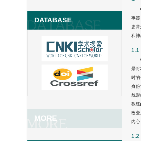
事迹
DATABASE
史背
和神
1.
景将
时的
身份
貌形
教练
改变
MORE
内心
1.