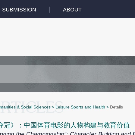
SUBMISSION
ABOUT
manities & Social Sciences
>
Leisure Sports and Health
>
Details
夺冠》：中国体育电影的人物构建与教育价值
nning the Championship”: Character Building and 