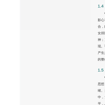
1.
影心
合，
女排
神；
现。
产生
的整
1.
思想
绪。
中，
平，