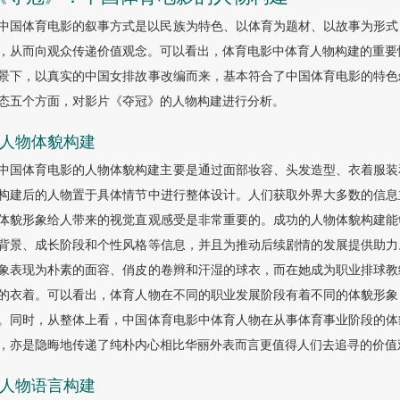
中国体育电影的叙事方式是以民族为特色、以体育为题材、以故事为形式
，从而向观众传递价值观念。可以看出，体育电影中体育人物构建的重要
景下，以真实的中国女排故事改编而来，基本符合了中国体育电影的特色
态五个方面，对影片《夺冠》的人物构建进行分析。
1 人物体貌构建
中国体育电影的人物体貌构建主要是通过面部妆容、头发造型、衣着服装
构建后的人物置于具体情节中进行整体设计。人们获取外界大多数的信息
体貌形象给人带来的视觉直观感受是非常重要的。成功的人物体貌构建能
背景、成长阶段和个性风格等信息，并且为推动后续剧情的发展提供助力
象表现为朴素的面容、俏皮的卷辫和汗湿的球衣，而在她成为职业排球教
的衣着。可以看出，体育人物在不同的职业发展阶段有着不同的体貌形象
。同时，从整体上看，中国体育电影中体育人物在从事体育事业阶段的体
，亦是隐晦地传递了纯朴内心相比华丽外表而言更值得人们去追寻的价值
2 人物语言构建