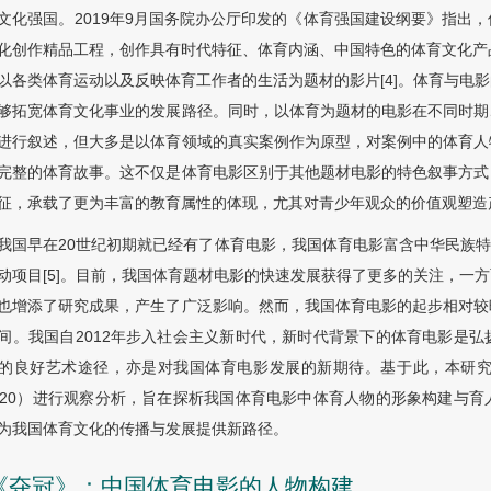
文化强国。2019年9月国务院办公厅印发的《体育强国建设纲要》指出
化创作精品工程，创作具有时代特征、体育内涵、中国特色的体育文化产品
以各类体育运动以及反映体育工作者的生活为题材的影片[4]。体育与电
够拓宽体育文化事业的发展路径。同时，以体育为题材的电影在不同时期
进行叙述，但大多是以体育领域的真实案例作为原型，对案例中的体育人
完整的体育故事。这不仅是体育电影区别于其他题材电影的特色叙事方式
征，承载了更为丰富的教育属性的体现，尤其对青少年观众的价值观塑造
我国早在20世纪初期就已经有了体育电影，我国体育电影富含中华民族特
动项目[5]。目前，我国体育题材电影的快速发展获得了更多的关注，一
也增添了研究成果，产生了广泛影响。然而，我国体育电影的起步相对较
间。我国自2012年步入社会主义新时代，新时代背景下的体育电影是
的良好艺术途径，亦是对我国体育电影发展的新期待。基于此，本研
020）进行观察分析，旨在探析我国体育电影中体育人物的形象构建与
为我国体育文化的传播与发展提供新路径。
 《夺冠》：中国体育电影的人物构建