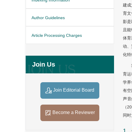
建成
育文
Author Guidelines
影是
且能
Article Processing Charges
体育
动、
化特
Join Us
育运
学界
Join Editorial Board
有空
声音
（2
Become a Reviewer
同时
1