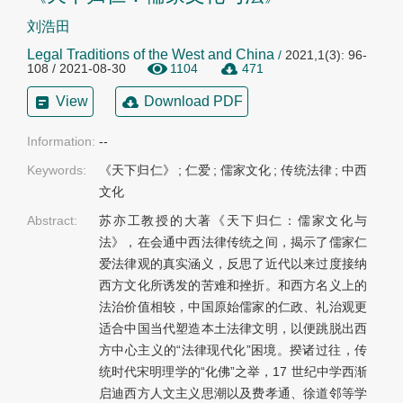
刘浩田
Legal Traditions of the West and China
/
2021,1(3): 96-
108 / 2021-08-30
1104
471
View
Download PDF
Information:
--
Keywords:
《天下归仁》
;
仁爱
;
儒家文化
;
传统法律
;
中西
文化
Abstract:
苏亦工教授的大著《天下归仁：儒家文化与
法》，在会通中西法律传统之间，揭示了儒家仁
爱法律观的真实涵义，反思了近代以来过度接纳
西方文化所诱发的苦难和挫折。和西方名义上的
法治价值相较，中国原始儒家的仁政、礼治观更
适合中国当代塑造本土法律文明，以便跳脱出西
方中心主义的“法律现代化”困境。揆诸过往，传
统时代宋明理学的“化佛”之举，17 世纪中学西渐
启迪西方人文主义思潮以及费孝通、徐道邻等学