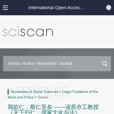
International Open Access Journal Platform
Humanities & Social Sciences
>
Legal Traditions of the
West and China
>
Details
我欲仁，斯仁至矣 ——读苏亦工教授
《天下归仁：儒家文化与法》