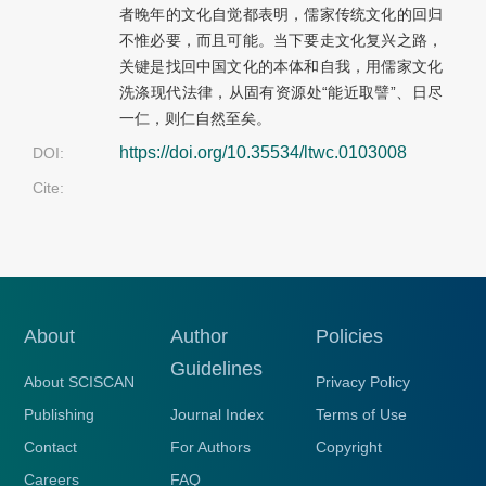
者晚年的文化自觉都表明，儒家传统文化的回归
不惟必要，而且可能。当下要走文化复兴之路，
关键是找回中国文化的本体和自我，用儒家文化
洗涤现代法律，从固有资源处“能近取譬”、日尽
一仁，则仁自然至矣。
https://doi.org/10.35534/ltwc.0103008
DOI:
Cite:
About
Author
Policies
Guidelines
About SCISCAN
Privacy Policy
Publishing
Journal Index
Terms of Use
Contact
For Authors
Copyright
Careers
FAQ