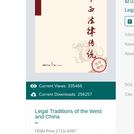
赵
Lega
Info
Keyw
Abst
DOI:
Current Views: 335466
Current Downloads: 256257
Cite:
Legal Traditions of the West
and China
ISSN Print:2710-4397