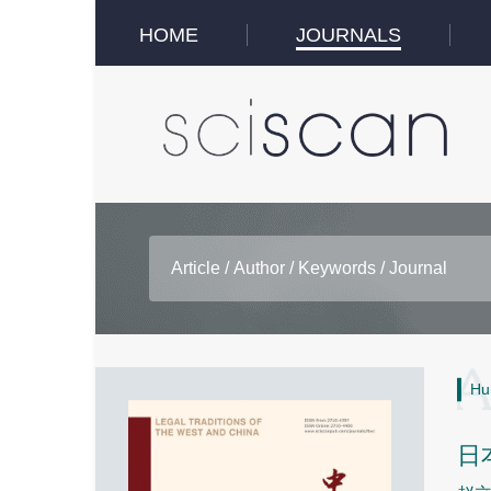
HOME
JOURNALS
Hu
日