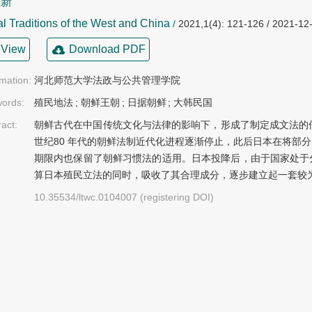
立新
l Traditions of the West and China
/
2021,1(4): 121-126 / 2021-12
View
Download PDF
rmation:
河北师范大学法政与公共管理学院
ords:
殖民地法
;
朝鲜王朝
;
日据朝鲜
;
大韩民国
ract:
朝鲜古代在中国传统文化与法律的影响下，形成了制定成文法的
世纪80 年代的朝鲜法制近代化进程逐渐停止，此后日本在将部
期限内也保留了朝鲜习惯法的适用。日本投降后，由于国家处于
算日本殖民立法的同时，吸收了其合理成分，逐步建立起一套较
10.35534/ltwc.0104007 (registering DOI)