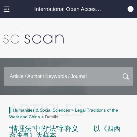
International Open Access Journal Platform
Humanities & Social Sciences
>
Legal Traditions of the
West and China
>
Details
“情理法”中的“法”字释义 ——以《四西
斋决事》为样本