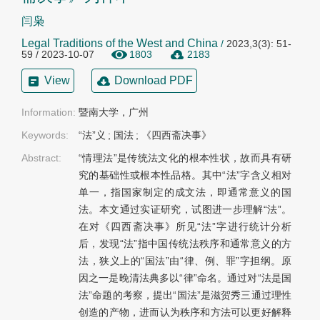
闫枭
Legal Traditions of the West and China
/
2023,3(3): 51-
59 / 2023-10-07
1803
2183
View
Download PDF
Information:
暨南大学，广州
Keywords:
“法”义
;
国法
;
《四西斋决事》
Abstract:
“情理法”是传统法文化的根本性状，故而具有研
究的基础性或根本性品格。其中“法”字含义相对
单一，指国家制定的成文法，即通常意义的国
法。本文通过实证研究，试图进一步理解“法”。
在对《四西斋决事》所见“法”字进行统计分析
后，发现“法”指中国传统法秩序和通常意义的方
法，狭义上的“国法”由“律、例、罪”字担纲。原
因之一是晚清法典多以“律”命名。通过对“法是国
法”命题的考察，提出“国法”是滋贺秀三通过理性
创造的产物，进而认为秩序和方法可以更好解释