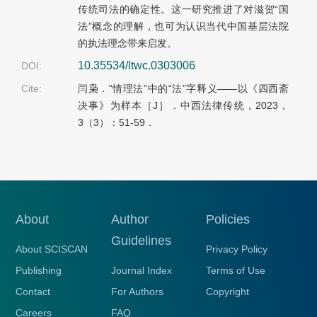
传统司法的确定性。这一研究推进了对滋贺“国
法”概念的理解，也可为认识当代中国基层法院
的执法理念带来启发。
10.35534/ltwc.0303006
DOI:
Cite:
闫枭．“情理法”中的“法”字释义——以《四西斋
决事》为样本［J］．中西法律传统，2023，
3（3）：51-59．
About
Author
Policies
Guidelines
About SCISCAN
Privacy Policy
Publishing
Journal Index
Terms of Use
Contact
For Authors
Copyright
Careers
FAQ