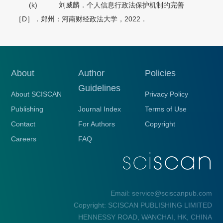
(k)
刘威麟．个人信息行政法保护机制的完善
［D］．郑州：河南财经政法大学，2022．
About
Author
Policies
Guidelines
About SCISCAN
Privacy Policy
Publishing
Journal Index
Terms of Use
Contact
For Authors
Copyright
Careers
FAQ
Email: service@sciscanpub.com
Copyright: SCISCAN PUBLISHING LIMITED
HENNESSY ROAD, WANCHAI, HK, CHINA