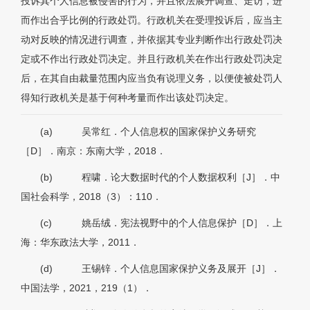
投诉其个人信息被侵害的行为，并且依法展开调查、走访，进
而作出合乎比例的行政处罚。行政机关在受理投诉后，应当主
动对反映的情况进行调查，并依据其专业判断作出行政处罚决
定或不作出行政处罚决定。并且行政机关在作出行政处罚决定
后，在其自由裁量范围内应当负有说理义务，以便使被处罚人
得知行政机关是基于何种考量而作出该处罚决定。
(a)
吴常红．个人信息权的国家保护义务研究
［D］．南京：东南大学，2018．
(b)
程啸．论大数据时代的个人数据权利［J］．中
国社会科学，2018（3）：110．
(c)
姚岳绒．宪法视野中的个人信息保护［D］．上
海：华东政法大学，2011．
(d)
王锡锌．个人信息国家保护义务及展开［J］．
中国法学，2021，219（1）．