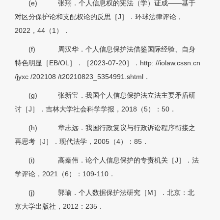
(e)
张翔．个人信息权的宪法（学）证成——基于
对区分保护论和支配权论的反思［J］．环球法律评论，
2022，44（1）．
(f)
周汉华．个人信息保护法借鉴国际经验、自身
特色明显［EB/OL］．［2023-07-20］．http: //iolaw.cssn.cn
/jyxc /202108 /t20210823_5354991.shtml．
(g)
张新宝．我国个人信息保护法立法主要矛盾研
讨［J］．吉林大学社会科学学报，2018（5）：50．
(h)
章志远．我国行政复议与行政诉讼程序衔接之
再思考［J］．现代法学，2005（4）：85．
(i)
高秦伟．论个人信息保护的专责机关［J］．法
学评论，2021（6）：109-110．
(j)
郭瑜．个人数据保护法研究［M］．北京：北
京大学出版社，2012：235．