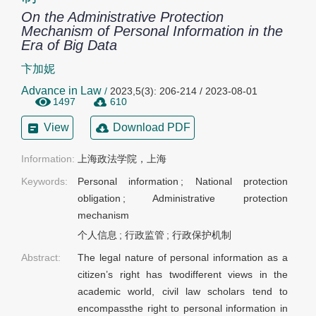
On the Administrative Protection
Mechanism of Personal Information in the
Era of Big Data
卞加妮
Advance in Law
/
2023,5(3): 206-214 / 2023-08-01
1497
610
View
Download PDF
Information:
上海政法学院，上海
Keywords:
Personal information
;
National protection
obligation
;
Administrative protection
mechanism
个人信息
;
行政监管
;
行政保护机制
Abstract:
The legal nature of personal information as a
citizen’s right has twodifferent views in the
academic world, civil law scholars tend to
encompassthe right to personal information in