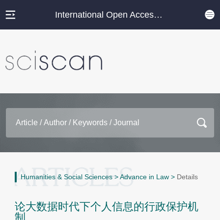
International Open Access Journal Platform
Humanities & Social Sciences
>
Advance in Law
>
Details
论大数据时代下个人信息的行政保护机
制