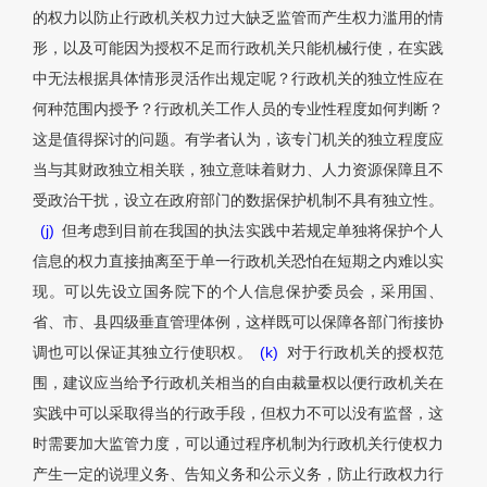
的权力以防止行政机关权力过大缺乏监管而产生权力滥用的情
形，以及可能因为授权不足而行政机关只能机械行使，在实践
中无法根据具体情形灵活作出规定呢？行政机关的独立性应在
何种范围内授予？行政机关工作人员的专业性程度如何判断？
这是值得探讨的问题。有学者认为，该专门机关的独立程度应
当与其财政独立相关联，独立意味着财力、人力资源保障且不
受政治干扰，设立在政府部门的数据保护机制不具有独立性。
(j)
但考虑到目前在我国的执法实践中若规定单独将保护个人
信息的权力直接抽离至于单一行政机关恐怕在短期之内难以实
现。可以先设立国务院下的个人信息保护委员会，采用国、
省、市、县四级垂直管理体例，这样既可以保障各部门衔接协
调也可以保证其独立行使职权。
(k)
对于行政机关的授权范
围，建议应当给予行政机关相当的自由裁量权以便行政机关在
实践中可以采取得当的行政手段，但权力不可以没有监督，这
时需要加大监管力度，可以通过程序机制为行政机关行使权力
产生一定的说理义务、告知义务和公示义务，防止行政权力行