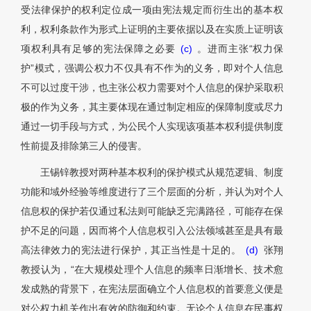
受法律保护的权利定位成一项由宪法规定而衍生出的基本权
利，权利条款作为形式上证明的主要依据以及在实质上证明该
项权利具有足够的宪法保障之必要
(c)
。进而主张“权力保
护”模式，强调公权力不仅具有不作为的义务，即对个人信息
不可以过度干涉，也主张公权力需要对个人信息的保护采取积
极的作为义务，其主要体现在通过制定相应的保障制度或尽力
通过一切手段与方式，为公民个人实现该项基本权利提供制度
性前提及排除第三人的侵害。
王锡锌教授对两种基本权利的保护模式从规范逻辑、制度
功能和域外经验等维度进行了三个层面的分析，并认为对个人
信息权的保护若仅通过私法则可能缺乏完满路径，可能存在保
护不足的问题，因而将个人信息权引入公法领域甚至是具有最
高法律效力的宪法进行保护，其正当性是十足的。
(d)
张翔
教授认为，“在大规模处理个人信息的频率日渐增长、技术愈
发成熟的背景下，在宪法层面确立个人信息权的首要意义便是
对公权力机关作出有效的防御和约束。无论个人信息在民事权