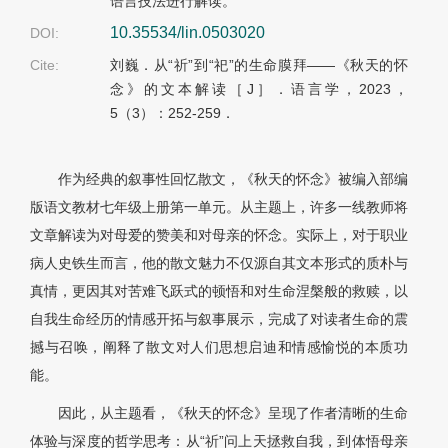
语言技法进行解读。
10.35534/lin.0503020
DOI:
Cite:
刘巍．从“祈”到“祀”的生命膜拜——《秋天的怀
念》的文本解读［J］．语言学，2023，
5（3）：252-259．
作为经典的叙事性回忆散文，《秋天的怀念》被编入部编
版语文教材七年级上册第一单元。从主题上，许多一线教师将
文章解读为对母爱的赞美和对母亲的怀念。实际上，对于职业
病人史铁生而言，他的散文魅力不仅源自其文本形式的质朴与
真情，更因其对苦难飞跃式的顿悟和对生命涅槃般的救赎，以
自我生命经历的情感开拓与叙事展示，完成了对读者生命的震
撼与召唤，阐释了散文对人们思想启迪和情感愉悦的本质功
能。
因此，从主题看，《秋天的怀念》呈现了作者清晰的生命
体验与深度的哲学思考：从“祈”问上天拯救自我，到体悟母亲