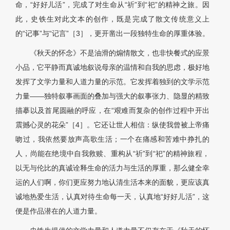
命，“好好儿活”，完成了对生命从“祈”到“祀”的精神之旅。因
此，史铁生对此文本的创作，既是完成了散文传统意义上
的“记事”与“记言”［3］，更开凿出一段独特生命的厚重体验。
《秋天的怀念》不是油滑的煽情散文，也非快餐式的应景
小品，它平静而真诚地叙说母亲的温情和自我的思虑，极好地
发挥了文学力量和人道力量的示范。它发挥着独到的文学示范
力量——独特叙事画面的叠加与强大的叙事张力、隐显的精致
描摹以及首尾圆融的呼应，在“艰难而复杂的创作过程中开出
震撼心灵的花朵”［4］。它还让世人相信：纵使我曾被上帝痛
吻过，我依然要放声高歌生活；一个在痛感和苦难中挣扎的
人，尚能在绝境中自我救赎、重构从“祈”到“祀”的精神旅程，
以无与伦比的真诚诠释生命的活力与生活的厚重，那么健全幸
运的人们啊，你们更应努力地认清生活本来的面貌，更应该真
诚地热爱生活，认真对待生命每一天，认真地“好好儿活”，这
便是作品潜在的人道力量。