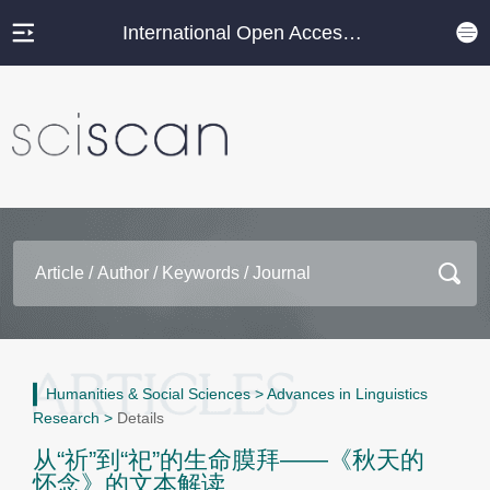
International Open Access Journal Platform
Humanities & Social Sciences
>
Advances in Linguistics
Research
>
Details
从“祈”到“祀”的生命膜拜——《秋天的
怀念》的文本解读