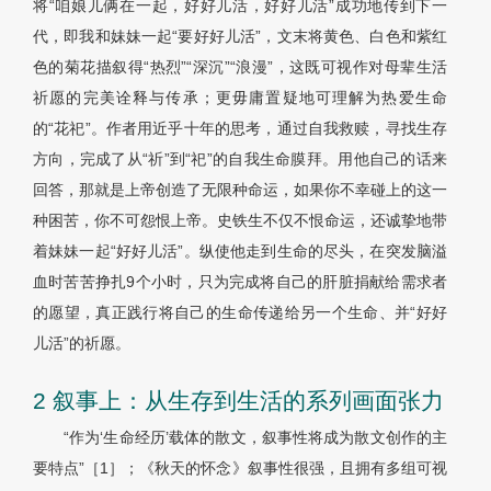
将“咱娘儿俩在一起，好好儿活，好好儿活”成功地传到下一
代，即我和妹妹一起“要好好儿活”，文末将黄色、白色和紫红
色的菊花描叙得“热烈”“深沉”“浪漫”，这既可视作对母辈生活
祈愿的完美诠释与传承；更毋庸置疑地可理解为热爱生命
的“花祀”。作者用近乎十年的思考，通过自我救赎，寻找生存
方向，完成了从“祈”到“祀”的自我生命膜拜。用他自己的话来
回答，那就是上帝创造了无限种命运，如果你不幸碰上的这一
种困苦，你不可怨恨上帝。史铁生不仅不恨命运，还诚挚地带
着妹妹一起“好好儿活”。纵使他走到生命的尽头，在突发脑溢
血时苦苦挣扎9个小时，只为完成将自己的肝脏捐献给需求者
的愿望，真正践行将自己的生命传递给另一个生命、并“好好
儿活”的祈愿。
2 叙事上：从生存到生活的系列画面张力
“作为‘生命经历’载体的散文，叙事性将成为散文创作的主
要特点”［1］；《秋天的怀念》叙事性很强，且拥有多组可视