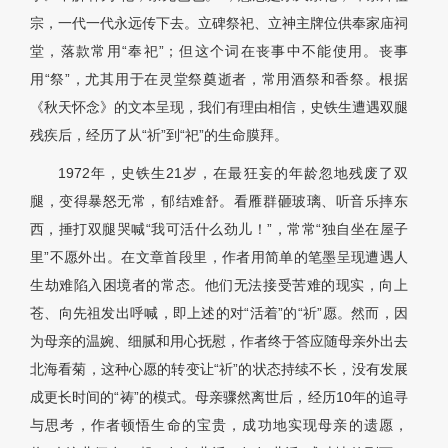
宗，一代一代永远传下去。立碑祭祀、立神主牌位供奉家庙祠
堂，落款常用“奉祀”；但这个词在丧事中不能使用。丧事
用“祭”，尤其用于在灵堂祭奠逝者，常用酒祭和香祭。根据
《秋天怀念》的文本呈现，我们有理由相信，史铁生遭遇双腿
残疾后，经历了从“祈”到“祀”的生命膜拜。
1972年，史铁生21岁，在最狂妄的年龄忽地残废了双
腿，变得暴怒无常，郁结难舒。看雁群砸玻璃、听音乐摔东
西，捶打双腿哭喊“我可活什么劲儿！”，常常“独自坐在屋子
里”不愿外出。在文章首段里，作者用简单的笔墨呈现遭遇人
生劫难陷入困境者的常态。他们无法接受苦难的现实，向上
苍、向先祖发出呼喊，即上述的对“活着”的“祈”愿。然而，因
为母亲的温婉、细腻和用心抚慰，作者终于答应随母亲外出去
北海看菊，这种心愿的转变让“祈”的状态持续不长，没有发展
成更长时间的“祷”的模式。母亲骤然离世后，经历10年的追寻
与思考，作者顿悟生命的宝贵，成功地实现母亲的遗愿，