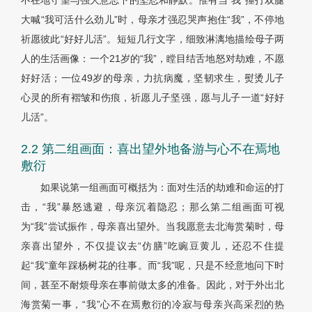
不在地守望与强大意志下的坚忍和静默。惟有当“我”捶打双腿
大喊“我可活什么劲儿”时，母亲才强忍哭声抱住“我”，不停地
祈愿彼此“好好儿活”。短短几行文字，细致淋漓地描绘母子两
人的生活画像：一个21岁的“我”，瞠目结舌地怒对劫难，不愿
好好活；一位49岁的母亲，力抗病魔，坚韧求生，熨烫儿子
心灵的所有褶皱和伤痕，祈愿儿子坚强，愿与儿子一道“好好
儿活”。
2.2 第二组画面：喜出望外地备游与心不在焉地
敷衍
如果说第一组画面可概括为：面对生活的劫难和命运的打
击，“我”暴怒逃避，母亲沉着隐忍；那么第二组画面可视
为“我”尝试振作，母亲喜出望外。当我愿意去北海赏菊时，母
亲喜出望外，不仅提议去“仿膳”吃豌豆黄儿，还忍不住提
起“我”童年踩杨树花的往事。而“我”呢，只是不经意地问下时
间，甚至不耐烦母亲在事前做太多的准备。因此，对于外出北
海赏菊一事，“我”心不在焉敷衍的冷寂与母亲兴高采烈的热