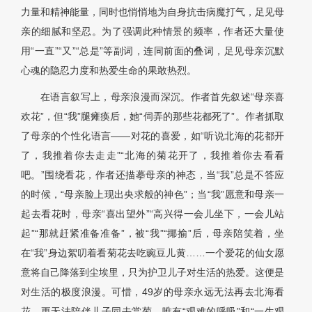
力量和精神能量，同时也悄悄地为自身抗击病魔打气，足见母
亲的细腻和坚忍。为了强调此种情景的频率，作者还大量使
用“一直”“又”“总是”等副词，连同前面的叠词，足见母亲沉默
心魂的隐忍力度和热爱生命的果敢热烈。
在语言叙写上，母亲浪漫而深沉。作者首先叙述“母亲喜
欢花”，但“我”腿瘫痪后，她“伺弄的那些花都死了”。作者抓取
了母亲的个性化语言——对花的喜爱，如“听说北海的花都开
了，我推着你去走走”“北海的菊花开了，我推着你去看看
吧。”围绕看花，作者还描摹母亲的神态，当“我”总是不答应
的时候，“母亲脸上现出央求般的神色”；当“我”愿意和母亲一
起去看花时，母亲“喜出望外”“高兴得一会儿坐下，一会儿站
起”“那就赶紧准备准备”，被“我”“揶揄”后，母亲陪笑着，坐
在“我”身边絮叨着看菊花去吃豌豆儿黄……一个爱花的仙女愿
意将自己降落到尘埃里，只为护卫儿子对生活的热爱。这便是
对生活的极度浪漫。可惜，49岁的母亲永远无法再去北海看
花，更无法陪伴儿子同去赏菊，唯有“艰难的呼吸”和“一生艰