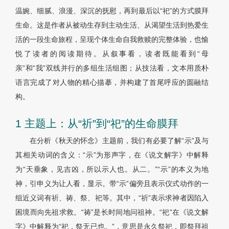
温婉、细腻、浪漫、深沉的抚慰，再到最后以“祀”的方式膜拜
生命。这是作者从被动生存到主动生活、从渴望生活到热爱生
活的一段生命旅程，呈现个体生命自我救赎的完整体验，也愉
悦了读者的阅读期待。从叙事看，读者既能看到“母
亲”和“我”双线并行的多组生活组图；从技法看，文本用质朴
语言完成了对人物的精心描摹，并构建了首尾呼应的圆融结
构。
1 主题上：从“祈”到“祀”的生命膜拜
在分析《秋天的怀念》主题前，我们有必要了解“示”及与
其相关动词的含义：“示”为形声字，在《说文解字》中解释
为“天垂象，见吉凶，所以示人也。从二。”“示”的本义为地
神，引申义为让人看，显示。带“示”偏旁且表示仪式动作的一
组近义词有祈、祷、祭、祀等。其中，“祈”表示求神者因陷入
困境而向先祖求救。“祷”是长时间地问祖神。“祀”在《说文解
字》中解释为“祀，祭无已也。”，意思是永久祭祀，即祭拜祖