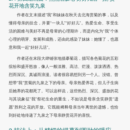
花开地含笑九泉
作者在文末描述“我”和妹妹在秋天去北海赏菊的事，以及
懂得母亲的挂念，并要“一块儿”“好好儿”。热爱生命、享受生
活的困难与美好不再是母辈的心理期许，而是内化为“我”个体
心理的萌芽、发展和成熟，还由此感染了妹妹：她懂了，也愿
意和我一起“好好儿活”。
作者还在末段大肆铺张地描摹菊花，描写各色菊花的五彩
缤纷和盛开怒放，像人一般淡雅、高洁、烂漫、泼泼洒洒、热
烈而深沉、真诚而浪漫。读者很容易想到另一个人。没错。曾
想带“我”赏菊的九泉之下的母亲。母亲热爱养花，但儿子生病
后她养的花都死了。可以这样说，这些热烈、深沉、盛放的花
与其说象征“我”祭祀生命的重生，不如说是母亲含笑静赏“遗
愿”胜利之花的开放。它既能稀释母亲当年离世的遗憾，也恰
到好处地传递了九泉之下母亲静赏花开的喜悦。