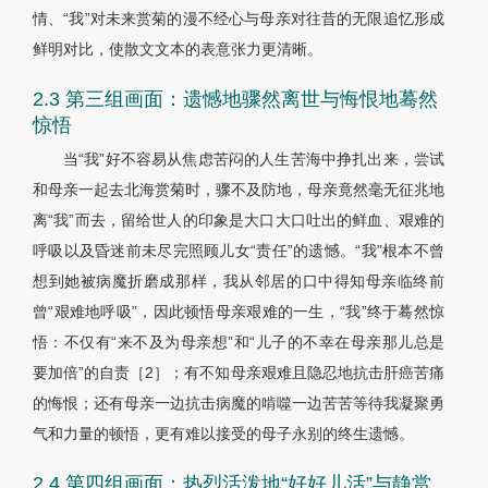
情、“我”对未来赏菊的漫不经心与母亲对往昔的无限追忆形成
鲜明对比，使散文文本的表意张力更清晰。
2.3 第三组画面：遗憾地骤然离世与悔恨地蓦然
惊悟
当“我”好不容易从焦虑苦闷的人生苦海中挣扎出来，尝试
和母亲一起去北海赏菊时，骤不及防地，母亲竟然毫无征兆地
离“我”而去，留给世人的印象是大口大口吐出的鲜血、艰难的
呼吸以及昏迷前未尽完照顾儿女“责任”的遗憾。“我”根本不曾
想到她被病魔折磨成那样，我从邻居的口中得知母亲临终前
曾“艰难地呼吸”，因此顿悟母亲艰难的一生，“我”终于蓦然惊
悟：不仅有“来不及为母亲想”和“儿子的不幸在母亲那儿总是
要加倍”的自责［2］；有不知母亲艰难且隐忍地抗击肝癌苦痛
的悔恨；还有母亲一边抗击病魔的啃噬一边苦苦等待我凝聚勇
气和力量的顿悟，更有难以接受的母子永别的终生遗憾。
2.4 第四组画面：热烈活泼地“好好儿活”与静赏