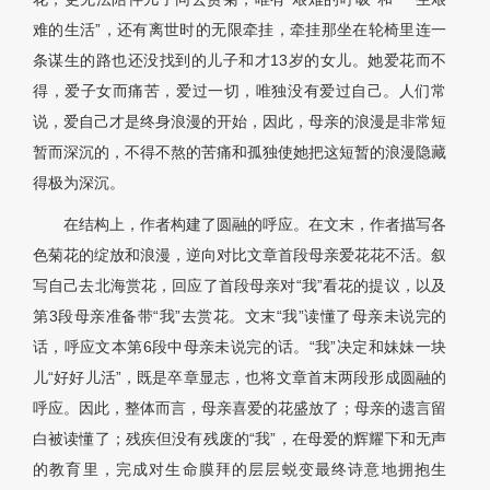
难的生活”，还有离世时的无限牵挂，牵挂那坐在轮椅里连一
条谋生的路也还没找到的儿子和才13岁的女儿。她爱花而不
得，爱子女而痛苦，爱过一切，唯独没有爱过自己。人们常
说，爱自己才是终身浪漫的开始，因此，母亲的浪漫是非常短
暂而深沉的，不得不熬的苦痛和孤独使她把这短暂的浪漫隐藏
得极为深沉。
在结构上，作者构建了圆融的呼应。在文末，作者描写各
色菊花的绽放和浪漫，逆向对比文章首段母亲爱花花不活。叙
写自己去北海赏花，回应了首段母亲对“我”看花的提议，以及
第3段母亲准备带“我”去赏花。文末“我”读懂了母亲未说完的
话，呼应文本第6段中母亲未说完的话。“我”决定和妹妹一块
儿“好好儿活”，既是卒章显志，也将文章首末两段形成圆融的
呼应。因此，整体而言，母亲喜爱的花盛放了；母亲的遗言留
白被读懂了；残疾但没有残废的“我”，在母爱的辉耀下和无声
的教育里，完成对生命膜拜的层层蜕变最终诗意地拥抱生