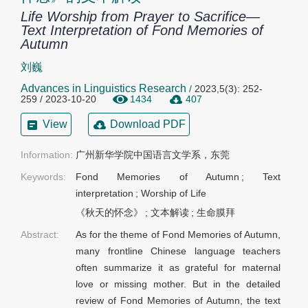
Life Worship from Prayer to Sacrifice—
Text Interpretation of Fond Memories of
Autumn
刘巍
Advances in Linguistics Research
/
2023,5(3): 252-
259 / 2023-10-20
1434
407
View
Download PDF
Information:
广州新华学院中国语言文学系，东莞
Keywords:
Fond Memories of Autumn
;
Text
interpretation
;
Worship of Life
《秋天的怀念》
;
文本解读
;
生命膜拜
Abstract:
As for the theme of Fond Memories of Autumn,
many frontline Chinese language teachers
often summarize it as grateful for maternal
love or missing mother. But in the detailed
review of Fond Memories of Autumn, the text