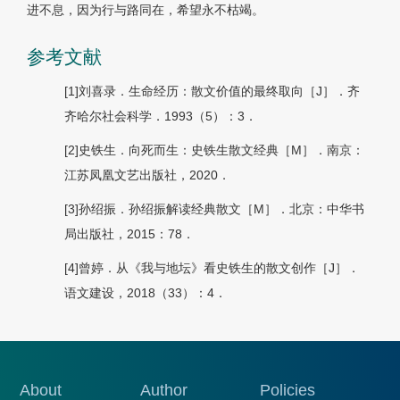
进不息，因为行与路同在，希望永不枯竭。
参考文献
[1]刘喜录．生命经历：散文价值的最终取向［J］．齐
齐哈尔社会科学．1993（5）：3．
[2]史铁生．向死而生：史铁生散文经典［M］．南京：
江苏凤凰文艺出版社，2020．
[3]孙绍振．孙绍振解读经典散文［M］．北京：中华书
局出版社，2015：78．
[4]曾婷．从《我与地坛》看史铁生的散文创作［J］．
语文建设，2018（33）：4．
About
Author
Policies