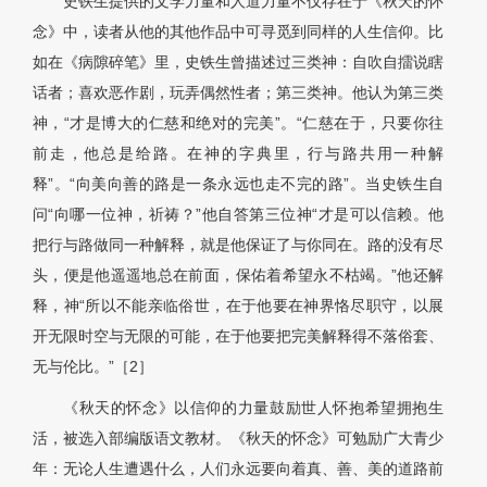
史铁生提供的文学力量和人道力量不仅存在于《秋天的怀
念》中，读者从他的其他作品中可寻觅到同样的人生信仰。比
如在《病隙碎笔》里，史铁生曾描述过三类神：自吹自擂说瞎
话者；喜欢恶作剧，玩弄偶然性者；第三类神。他认为第三类
神，“才是博大的仁慈和绝对的完美”。“仁慈在于，只要你往
前走，他总是给路。在神的字典里，行与路共用一种解
释”。“向美向善的路是一条永远也走不完的路”。当史铁生自
问“向哪一位神，祈祷？”他自答第三位神“才是可以信赖。他
把行与路做同一种解释，就是他保证了与你同在。路的没有尽
头，便是他遥遥地总在前面，保佑着希望永不枯竭。”他还解
释，神“所以不能亲临俗世，在于他要在神界恪尽职守，以展
开无限时空与无限的可能，在于他要把完美解释得不落俗套、
无与伦比。”［2］
《秋天的怀念》以信仰的力量鼓励世人怀抱希望拥抱生
活，被选入部编版语文教材。《秋天的怀念》可勉励广大青少
年：无论人生遭遇什么，人们永远要向着真、善、美的道路前