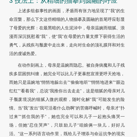
3 技法上：从精细的描摹到圆融的呼应
上述多组叙事性的画面，矛盾而有张力地呈现了“我”的生
命涅槃，那么下文这些精细的人物描摹及圆融的首尾呼应彰显
了母爱的光辉：在最黑暗的人生泥淖中，母亲温婉而细腻、浪
漫而深沉抚慰着“我”，使“我”在母爱的力量支撑下获得生活的
勇气，从残疾与颓废中走出来，走向对生命的顶礼膜拜和对生
活的虔诚热爱。
在动作刻画上，母亲是温婉而隐忍。被自身病魔和儿子残
疾多层困扰纠缠，她完全可以比儿子更暴怒宣泄更呼天抢地，
而她只是温婉地“悄悄地躲出去”“偷偷地听”“悄悄地进来”“眼边
红红”“看着我”，总说“我推你出去走走”，这是细腻的母亲对儿
子颓废境况的细腻入微的观察，随时化解“我”可能发生的险
情。当“我”发出“我可活着什么劲啊”的苦痛呼喊时，母亲才“扑
过来”“抓住我的手”，她也完全可以和儿子一起抱头痛哭一
场，但她“忍住哭声”，只鼓励儿子“咱娘俩一块儿，好好儿
活。”这一系列语言动作里，既给儿子增添与命运抗争的现实