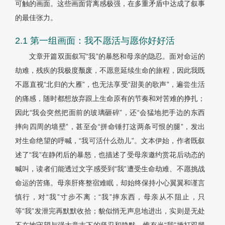
可触的画面。这些画面背离感极强，在多重矛盾中达成了叙事
的最佳张力。
2.1 第一组画面：我不愿活与愿你好好活
文章开篇双面叙写“我”的暴怒和母亲的隐忍。面对命运的
劫难，残疾的我极度颓废，不愿意延续生命的旅程，因此我既
不愿直视“北归的大雁”，也无法享受“甜美的歌声”，遍尝生活
的痛感，随时都想放弃跟上生命原有的节奏和对苦难的挣扎；
因此“我会突然把面前的玻璃砸碎”，还“会猛地把手边的东西
摔向四周的墙壁”，甚至会“拼命锤打这两条可恨的腿”，发出
对生命绝望的呼喊，“我可活什么劲儿”。文本伊始，作者既叙
述了“我”在静闭后的暴怒，也描述了受母亲邀约赏花后动态的
喊叫，读者们能透过文字感受到“我”遭受生命劫难、不愿挑战
命运的苦痛。母亲肝疼整宿难眠，却始终保持小心翼翼和谨言
慎行，对“我”寸步不离；“我”摔东西，母亲从不阻止，只
等“我”发泄完再默默收拾；貌似悄无声息地进出，实则是无处