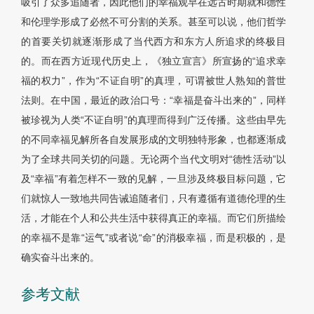
吸引了众多追随者，因此他们的幸福观早在远古时期就和德性
和伦理学形成了必然不可分割的关系。甚至可以说，他们哲学
的首要关切就逐渐形成了当代西方和东方人所追求的终极目
的。而在西方近现代历史上，《独立宣言》所宣扬的“追求幸
福的权力”，作为“不证自明”的真理，可谓被世人熟知的普世
法则。在中国，最近的政治口号：“幸福是奋斗出来的”，同样
被珍视为人类“不证自明”的真理而得到广泛传播。这些由早先
的不同幸福见解所各自发展形成的文明独特形象，也都逐渐成
为了全球共同关切的问题。无论两个当代文明对“德性活动”以
及“幸福”有着怎样不一致的见解，一旦涉及终极目标问题，它
们就惊人一致地共同告诫追随者们，只有遵循有道德伦理的生
活，才能在个人和公共生活中获得真正的幸福。而它们所描绘
的幸福不是靠“运气”或者说“命”的消极幸福，而是积极的，是
确实奋斗出来的。
参考文献