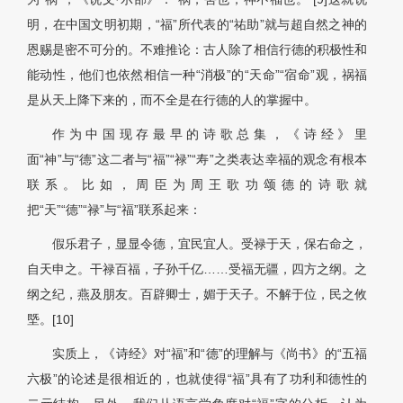
明，在中国文明初期，“福”所代表的“祐助”就与超自然之神的
恩赐是密不可分的。不难推论：古人除了相信行德的积极性和
能动性，他们也依然相信一种“消极”的“天命”“宿命”观，祸福
是从天上降下来的，而不全是在行德的人的掌握中。
作为中国现存最早的诗歌总集，《诗经》里
面“神”与“德”这二者与“福”“禄”“寿”之类表达幸福的观念有根本
联系。比如，周臣为周王歌功颂德的诗歌就
把“天”“德”“禄”与“福”联系起来：
假乐君子，显显令德，宜民宜人。受禄于天，保右命之，
自天申之。干禄百福，子孙千亿……受福无疆，四方之纲。之
纲之纪，燕及朋友。百辟卿士，媚于天子。不解于位，民之攸
塈。[10]
实质上，《诗经》对“福”和“德”的理解与《尚书》的“五福
六极”的论述是很相近的，也就使得“福”具有了功利和德性的