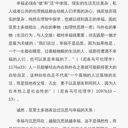
幸福必须在“做”和“活”中体现。现实的生活无比复杂，私
人或者公共的伦理挑战都会动摇人们求善的决心。倘若放弃现
实的复杂，纯然在理智中探求，也难以得到真正的幸福。因此
亚里士多德指出，内在的事物（如理性思辨一类）与外在的事
物（生活行为，与人交接）都对幸福很重要，但实践那一侧才
是最为关键的：“我们说过，幸福不是品质。因为如果他是，
一个一生都在睡觉、过着植物般的生活的人，或那些遭遇不幸
福的人们，也可以算是幸福的了。”（《尼各马可伦理学》
1176a33）人一旦能够结合内在和外在之善就可能获得更大的
自给自足，这种自给自足不代表“一个孤独的人过孤独的生
活，而是指他有父母、儿女、妻子以及朋友和同邦人，因为人
在本性上是社会性的”（《尼各马可伦理学》1097b10～
13）。
诚然，亚里士多德表达过沉思与幸福的关系：
幸福与沉思同在，越能沉思就越幸福。这不是偶然性，而