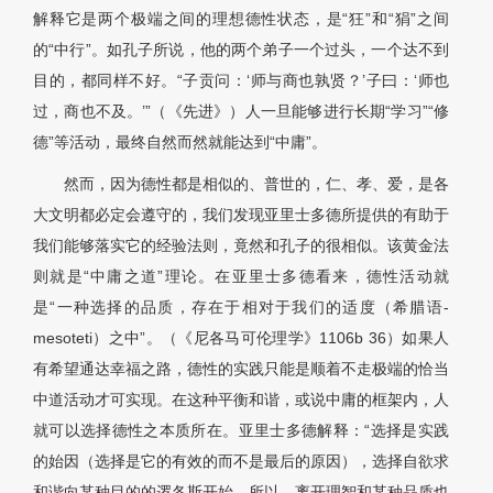
解释它是两个极端之间的理想德性状态，是“狂”和“狷”之间
的“中行”。如孔子所说，他的两个弟子一个过头，一个达不到
目的，都同样不好。“子贡问：‘师与商也孰贤？’子曰：‘师也
过，商也不及。’”（《先进》）人一旦能够进行长期“学习”“修
德”等活动，最终自然而然就能达到“中庸”。
然而，因为德性都是相似的、普世的，仁、孝、爱，是各
大文明都必定会遵守的，我们发现亚里士多德所提供的有助于
我们能够落实它的经验法则，竟然和孔子的很相似。该黄金法
则就是“中庸之道”理论。在亚里士多德看来，德性活动就
是“一种选择的品质，存在于相对于我们的适度（希腊语-
mesoteti）之中”。（《尼各马可伦理学》1106b 36）如果人
有希望通达幸福之路，德性的实践只能是顺着不走极端的恰当
中道活动才可实现。在这种平衡和谐，或说中庸的框架内，人
就可以选择德性之本质所在。亚里士多德解释：“选择是实践
的始因（选择是它的有效的而不是最后的原因），选择自欲求
和谐向某种目的的逻各斯开始。所以，离开理智和某种品质也