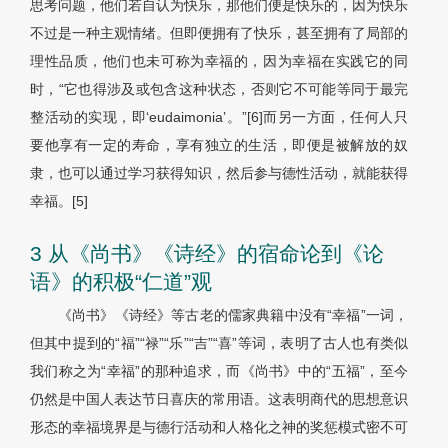
思考问题，他们若自认为快乐，那他们便是快乐的，因为快乐
不过是一种主观情绪。但即便拥有了快乐，甚至拥有了局部的
理性品质，他们也未可称为幸福的，因为幸福在实践它的同
时，“它也得涉及或包含这种状态，否则它不可能等同于最完
整活动的实现，即‘eudaimonia’。”[6]而另一方面，任何人只
要他享有一定的寿命，享有独立的生活，即便是被解放的奴
隶，也可以通过学习获得知识，然后参与德性活动，就能获得
幸福。[5]
3 从《尚书》《诗经》的宿命论到《论
语》的积极“仁道”观
《尚书》《诗经》等古老的儒家典籍中没有“幸福”一词，
但其中提到的“福”“禄”“乐”“吉”“喜”等词，表明了古人也有类似
我们称之为“幸福”的那种追求，而《尚书》中的“五福”，至今
仍然是中国人表达节日喜庆的常用语。这表明商代的思想意识
形态的幸福境界是与德行活动和人格化之神的奖惩模式密不可