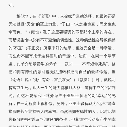
活。
相似地，在《论语》中，人被赋予道德选择，但最终还是
无法逃避“天命”的至上力量。“子曰：‘人之生也直，罔之生也
幸而免。’”（雍也）孔子这里要强调的不是那个主宰的存在，
而是说生命中总有不可避免的偶然性。这种偶然性会导致偶然
的“不直”（不正义）所带来好的结果，但这完全是一种幸运，
而生命不能寄托于这样暂时的幸运中。进而，在同一个章节
里，孔子介绍最爱学的弟子——颜回——“不幸短命死矣”。修
德和拥有德性的颜回也无法扭转和控制自己的最终命运。当
《论语》说：“死生有命，富贵在天”（《颜渊》）时，就说明
贫富或生死，即人一生的能力都被非人格、道德中立的“命”制
约。而这种观念和上述介绍关于亚里士多德的对“幸运”的见
解，在一定程度上很相似。另外，亚里士多德认为“运气”能直
接影响甚至能损害人的幸福。虽然说拥有德性的人，此时此刻
具备“做得好”以及“活得好”的条件，但其德性活动所产生的幸