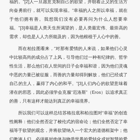
福的。”[2]人一旦愿意克制自己的欲望，并朝着正义的生活方
向奋勇前行，就可以实现幸福。“幸福的人之所以幸福，就在
于他们拥有善。我想我们没有必要再问为什么人想要幸
福。”[3]幸福是人类天生所渴望的，是人类最宏伟、最崇高的
需求，却也是人人力所能及的，因为他根植于人心中的善。
而在柏拉图看来，“对那有爱情的人来说，如果他们心灵
中比较高尚的成分占了上风，引导他们过一种有纪律的、哲学
性生活，那么他们在人世间的日子会幸福和谐，因为他们灵魂
中恶的力量已被征服，而善的力量却得到解放，他们已经成了
自己的主人，赢得了内心的和平。”[3]人们内心的欲望意味着
潜在的邪恶，因此必须学会克服“厄洛斯”（Eros）以追求真正
的善，只有这样才能达到真正的幸福境界。
所以我们可以这样总结苏格拉底和柏拉图对“幸福”的创造
性阐释：他们全然否定了梭伦式的宿命论；他们全然否定了幸
福等于欲望的观念，并将欲望纳入一个宏大的道德框架中；他
们教诲人们，必须将对肉体与物质世界的爱转化成对智慧的爱