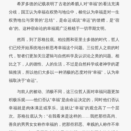
希罗多德的记载表明了古老的希腊人对“幸福”的看法充满
分歧，国王认为幸福在权势与地位中，梭伦认为幸福是对一生
权势地位与荣誉的“总结”，是命运或说“幸运”的馈赠，是“宿
命”的。这种宿命论的幸福观广泛根植于一切早期文明。
然而，到了苏格拉底、柏拉图和亚里士多德的时代，哲人
们已经开始系统地分析思考幸福这个问题。三位哲人之前的时
代，智者们更加关注逻辑与自然科学及认识论之类的问题。相
比之下，人的德性、人的生活，不过是自然科学或者神学的逻
辑推演，所以他们大多以一种消极的态度对待“幸福”，认为幸
福取决于“命运”。
与前人的被动、消极不同，这三位哲人面对幸福问题更加
积极乐观——他们否认“幸福”是由命运决定的，同时他们否认
幸福就是肉体满足或享乐。这就让“幸福”的观念高了一个层
次。苏格拉底认为：“在我看来是这样的……我把那些高尚、
善良的男男女女称作幸福的，把那些邪恶、卑贱的人称作不幸