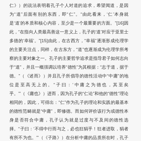
仁》）的说法表明着孔子个人对道的追求，希望闻道，是因
为“道”后面有别的东西，即“仁”。“由此看来，‘仁’本身就
是‘道’的本质和核心内容，至少是一个最重要的方面。”[16]因
此，“在指向人类最高善这一意义上，孔子的‘道’对应于亚里士
多德的‘幸福’。”[15]由此，在古西方，“幸福”逐渐形成伦理学
的主要关注点，同样，在古东方，“道”也逐渐成为伦理学所考
察的主要对象之一。孔子的主要哲学追求是指导君子如何志向
于“道”，并且一概强调以培养“德性”为其根据：“志于道，据于
德。”（《述而》）并且孔子所倡导的德性活动中“中庸”的地
位是至高无上的。“子曰：‘中庸之为德也，其至矣
乎。’”（《庸也》）进而，因为孔子的“仁论”和他的“德性”理论
相同的，因此，可得出：“仁”作为孔子的理论和实践的最基本
的德性范畴就是“中庸”，即修德。而如何评价该行为或德性本
身是否符合中庸，孔子认为就是过度与不及间的德性选
择。“子曰：‘不得中行而与之，必也狂狷乎！狂者进取，狷者
有所不为也。’”（《子路》）在分析中庸的品质所在时，孔子