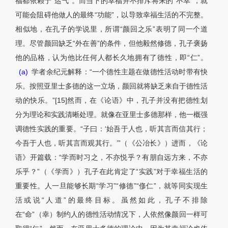
福都依赖于“运气”。而当下的幸福并不排斥将来的“不幸”，就
可能会阻碍他做人的最终“功能”，以导致幸福生活的不完整。
相似地，在孔子的学说里，所谓“颜回之乐”表明了同一个道
理。尽管颜回缺乏“外在善”的条件，但他毅然修德，孔子褒扬
他的品格，认为他比任何人都长久地拥有了德性，即“仁”。
(a)
学者余纪元解释：“一个德性主题在做德性活动时带有快
乐。按照亚里士多德的这一立场，颜回就将缺乏来自于德性活
动的快乐。”[15]然而，在《论语》中，孔子并没有把德性划
分为理论和实践清晰处理。就像在亚里士多德那样，他一概强
调德性实践的重要。“子曰：‘始吾于人也，听其言而信其行；
今吾于人也，听其言而观其行。’”（《公冶长》）进而，《论
语》开篇载：“学而时习之，不亦悦乎？有朋自远方来，不亦
乐乎？”（《学而》）孔子在此肯定了“实践”对于幸福生活的
重要性。人一旦能够长期“学习”“修德”“俢仁”，就等同实现生
活或说“人道”的最终目标。虽然如此，孔子不排除
在“命”（幸）制约人的德性活动情况下，人依然像颜回一样可