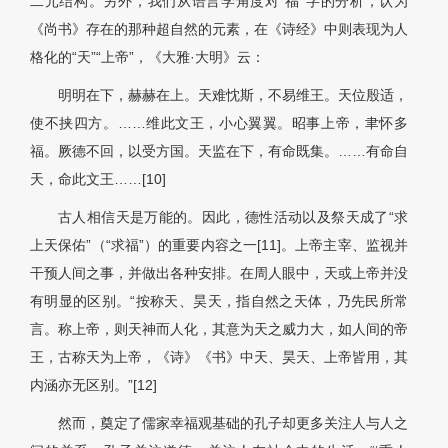
二元结构。另外，我们从语言学角度对“福”字的分析，认为
《尚书》存在的那种超自然的元素，在《诗经》中则表现为人
格化的“天”“上帝”，《大雅·大明》云：
明明在下，赫赫在上。天难忱斯，不易维王。天位殷适，
使不挟四方。……维此文王，小心翼翼。昭事上帝，聿怀多
福。厥德不回，以受方国。天监在下，有命既集。……有命自
天，命此文王……[10]
古人相信天是万能的。因此，德性活动以及祭天成了“求
上天保佑”（“求福”）的重要内容之一[11]。上帝主宰、监视并
干预人间之事，并做出各种安排。在周人眼中，天或上帝并没
有明显的区别。“按称天、昊天，指自然之天体，乃先民所常
言。称上帝，则天神而人化，其意为天之威力大，如人间的帝
王，古称天为上帝，《诗》《书》中天、昊天、上帝皆用，其
内涵亦无区别。”[12]
然而，奠定了儒家幸福观基础的孔子却更多关注人与人之