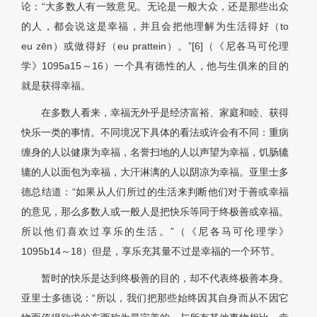
论：“大多数人有一致意见。无论是一般大众，还是那些出众
的人，都会说这是幸福，并且会把他理解为生活得好（to
eu zēn）或做得好（eu prattein）。”[6]（《尼各马可伦理
学》1095a15～16）一个具有德性的人，他与生俱来的目的
就是获得幸福。
在多数人看来，幸福无外乎是经济富裕、家庭和睦、获得
快乐一类的事情。不同境况下具体的看法或许会有不同：重病
缠身的人以健康为幸福，名誉扫地的人以声望为幸福，饥肠辘
辘的人以面包为幸福，大汗淋漓的人以阴凉为幸福。亚里士多
德总结道：“如果从人们所过的生活来判断他们对于善或幸福
的意见，那么多数人或一般人是把快乐等同于终极善或幸福。
所以他们喜欢过享乐的生活。”（《尼各马可伦理学》
1095b14～18）但是，享乐充其量不过是幸福的一个环节。
暂时的快乐是达到终极善的目的，却不代表终极善本身。
亚里士多德说：“所以，我们把那些始终因其自身而从不因它