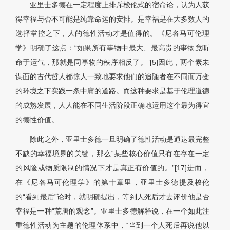
亚里士多德在一定程度上排斥梭伦式的宿命论，认为人获
得幸福与否不可能是纯靠命运的安排。是幸福是在大多数人的
选择掌控之下，人的德性活动才是值得的。《尼各马可伦理
学》明确了这点：“如果所有事物中最大、最高贵的事物竟听
命于运气，那就是同事物的秩序相反了。”[5]因此，两个素未
谋面的古代哲人都惊人一致地要求他们的追随者在不同而万变
的环境之下实践一条中庸的道路。而这种要求是基于伦理道德
的成熟发展，人人能在不同生活阶段正确地运用这个最为得宜
的德性价值。
除此之外，亚里士多德一旦明确了德性活动是通达最完整
不缺的幸福境界的关键，那么“某些核心价值只有在存在一定
的风险或物质限制的情况下才是真正有价值的。”[17]进而，
在《尼各马可伦理学》的第十章里，亚里士多德提及梭伦
的“看到最后”论时，就明确提出，等到人死后才去评价他是否
幸福是一种“荒唐的观念”。亚里士多德解释说，在一个如此注
重德性活动为主题的伦理体系中，“当到一个人死后再说他以