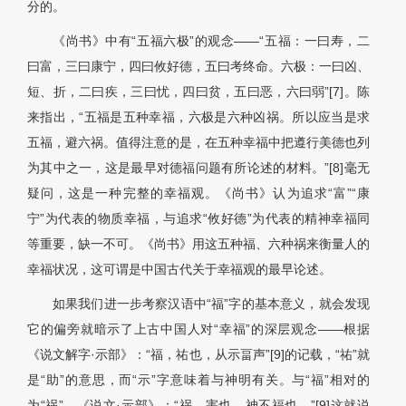
分的。
《尚书》中有“五福六极”的观念——“五福：一曰寿，二
曰富，三曰康宁，四曰攸好德，五曰考终命。六极：一曰凶、
短、折，二曰疾，三曰忧，四曰贫，五曰恶，六曰弱”[7]。陈
来指出，“五福是五种幸福，六极是六种凶祸。所以应当是求
五福，避六祸。值得注意的是，在五种幸福中把遵行美德也列
为其中之一，这是最早对德福问题有所论述的材料。”[8]毫无
疑问，这是一种完整的幸福观。《尚书》认为追求“富”“康
宁”为代表的物质幸福，与追求“攸好德”为代表的精神幸福同
等重要，缺一不可。《尚书》用这五种福、六种祸来衡量人的
幸福状况，这可谓是中国古代关于幸福观的最早论述。
如果我们进一步考察汉语中“福”字的基本意义，就会发现
它的偏旁就暗示了上古中国人对“幸福”的深层观念——根据
《说文解字·示部》：“福，祐也，从示畐声”[9]的记载，“祐”就
是“助”的意思，而“示”字意味着与神明有关。与“福”相对的
为“祸”，《说文·示部》：“祸，害也，神不福也。”[9]这就说