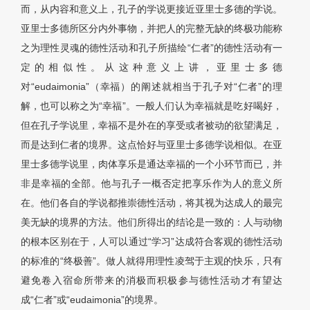
而，从内容和意义上，孔子的学说更接近亚里士多德的学说。
亚里士多德所区分内外事物，并把人的完整无缺的终极功能称
之为理性灵魂的德性活动和孔子所描绘“仁者”的德性活动有一
定的相似性。从这种意义上讲，亚里士多德
对“eudaimonia”（幸福）的阐述就相当于孔子对“仁者”的理
解，也可以称之为“幸福”。一般人们认为幸福就是吃好喝好，
但在孔子学说里，幸福不是外在的享受或者被动的欲望满足，
而是达到仁者的境界。这点恰好与亚里士多德学说相似。在亚
里士多德学说里，肉体享乐是通达幸福的一个小环节而已，并
非是幸福的全部。他与孔子一概否定把享乐作为人的意义所
在。他们各自的学说都推崇德性活动，将其视为达成人的最完
美无缺的境界的方法。他们所得出的结论是一致的：人与动物
的根本区别在于，人可以通过“学习”达成符合客观的德性活动
的标准的“终极善”。做人就得用理性凌驾于主观的快乐，只有
避免卷入宿命所带来的消极而积极参与德性活动才有望达
成“仁者”或“eudaimonia”的境界。