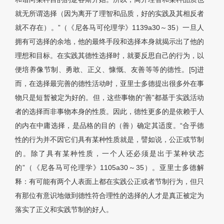
就无所谓选择（因为离开了理智和品质，好的实践及其相反者
就不存在）。”（《尼各马可伦理学》1139a30～35）一旦人
拥有可选择的余地，他的最终手段和选择本身就揭示出了他的
理想和目标。在实践其德性选择时，就要反思自己的行为，以
便培养像节制、勇敢、正义、慷慨、友善等等的德性。[5]进
而，在选择最完善的德性活动时，亚里士多德提出很多外在事
物只是短暂被定为好的。但，这些事物的“善”都基于实践活动
者的选择而非事物本身的性质。因此，德性更多的是依赖于人
的内在中庸选择，是品格的目的（善）确定其适度。“合乎德
性的行为并不因它们具有某种性质就是，譬如说，公正或节制
的。除了具有某种性质，一个人还必须是出于某种状态
的”（《尼各马可伦理学》1105a30～35）。亚里士多德解
释：有可能有两个人表面上都在实践公正或者节制行为，但只
有那位有意识地做到德性符合理性的选择的人才是真正被定为
落实了正义和实践节制的好人。