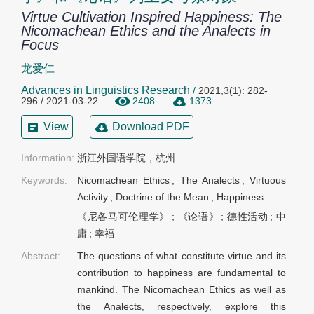
Virtue Cultivation Inspired Happiness: The
Nicomachean Ethics and the Analects in
Focus
龙爱仁
Advances in Linguistics Research
/
2021,3(1): 282-
296 / 2021-03-22
2408
1373
View
Download PDF
Information:
浙江外国语学院，杭州
Keywords:
Nicomachean Ethics
;
The Analects
;
Virtuous
Activity
;
Doctrine of the Mean
;
Happiness
《尼各马可伦理学》
;
《论语》
;
德性活动
;
中
庸
;
幸福
Abstract:
The questions of what constitute virtue and its
contribution to happiness are fundamental to
mankind. The Nicomachean Ethics as well as
the Analects, respectively, explore this