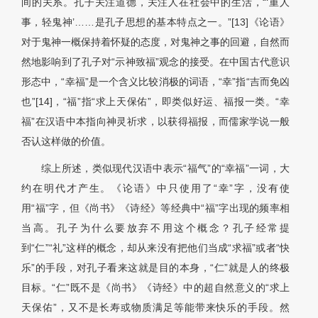
间的关系。孔子关注道德，关注人在社会中的生活，“‘重人
事，轻鬼神’……是孔子思想的基本特点之一。”[13]《论语》
对于鬼神一概保持着怀疑的态度，对鬼神之事的回避，自然而
然地影响到了孔子对“示神致福”观念的接受。在中国古代意识
形态中，“幸福”是一个含义比较消极的词语，“幸”指“吉而免凶
也”[14]，“福”指“求上天保佑”，即类似好运、福报一类。“幸
福”在汉语中本指向神灵祈求，以获得福报，而儒家学说一般
否认这样做的价值。
综上所述，类似现代汉语中表示“福气”的“幸福”一词，大
约在明代才产生。《论语》中只使用了“幸”字，没有使
用“福”字，但《尚书》《诗经》等经典中“福”字出现的频率相
当高。孔子为什么要放弃不用这个概念？孔子经常提
到“仁”“礼”这样的概念，却从来没有把他们当成“求福”或者“快
乐”的手段，对孔子看来这就是目的本身，“仁”就是人的终极
目标。“仁”既不是《尚书》《诗经》中的超自然意义的“求上
天保佑”，又不是长寿或物质满足等能带来快乐的手段。然