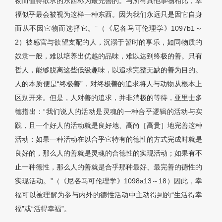
物而值得欲求的东西称为最完善的。与所有其他事物相比，幸
福似乎最会被视为这样一种东西。因为我们永远只是因它自身
而从不因它物而选择它。”（《尼各马可伦理学》1097b1～
2）被感官与欲望支配的人，沉溺于暂时的享乐，如同物质的
奴隶一般，难以培养出优越的品味，难以达到终极的善。只有
哲人，能够脱离这些低级趣味，以追求完整无缺的善为目的。
人的本质便是“终极善”，对终极善的追求将人与动物从根本上
区别开来。但是，人对善的追求，并非消极的等待，亚里士多
德指出：“我们说人的活动是灵魂的一种合乎逻辑的活动与实
践，且一个好人的活动就是良好地、高尚［高贵］地完善这种
活动；如果一种活动在以合乎它特有的德性的方式完成时就是
良好的，那么人的善就是灵魂的合德性的实现活动；如果有不
止一种德性，那么人的善就是合乎那种最好、最完善的德性的
实现活动。”（《尼各马可伦理学》1098a13～18）因此，幸
福可以被理解为参与内外的德性活动中主动得到的“生活得幸
福”或“活得幸福”。