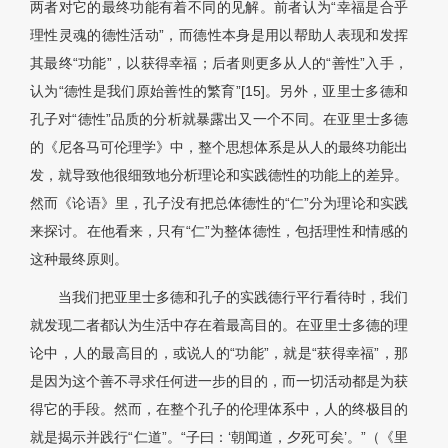
两者对它的最终功能有着不同的见解。前者认为“幸福是合乎
理性灵魂的德性活动”，而德性本身是用以帮助人表现和发挥
其最终“功能”，以获得幸福；后者则更多从人的“善性”入手，
认为“德性是我们原始善性的繁育”[15]。另外，亚里士多德和
孔子对“德性”品质的分析就暴露出又一个不同。在亚里士多德
的《尼各马可伦理学》中，整个思想体系是从人的最终功能出
发，就导致他很细致地分析理论和实践德性的功能上的差异。
然而《论语》里，孔子没有把总体德性的“仁”分为理论和实践
来探讨。在他看来，只有“仁”为整体德性，包括理性和情感的
这种最终原则。
当我们把亚里士多德和孔子的实践德行平行看待时，我们
就发现二者都认为生活中存在着最高目的。在亚里士多德的理
论中，人的最高目的，或说人的“功能”，就是“获得幸福”，那
是因为这个善不寻求任何进一步的目的，而一切活动都是为获
得它的手段。然而，在整个孔子的伦理体系中，人的终极目的
就是揭示并践行“仁道”。“子曰：‘朝闻道，夕死可矣’。”（《里