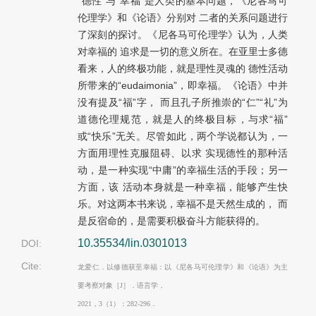
“德性”与“幸福”是人类的基本问题，《尼各马可
伦理学》和《论语》分别对 二者的关系问题进行
了深刻的探讨。《尼各马可伦理学》认为，人类
对幸福的 追求是一切的意义所在。在亚里士多德
看来，人的终极功能，就是理性灵魂的 德性活动
所带来的“eudaimonia”，即幸福。《论语》中并
没有提及“福”字， 而且孔子所推崇的“仁”“礼”为
道德伦理规范，就是人的终极目标，与求“福”
或“快乐”无关。尽管如此，两个学说都认为，一
方面用理性克服阻碍、以求 实现德性的那种活
动，是一种实现“中庸”的幸福生活的手段；另一
方面，该 活动本身就是一种幸福，能够产生快
乐。对这两本书来说，幸福不是天然生成的， 而
是反宿命的，是需要积极奋斗方能获得的。
10.35534/lin.0301013
DOI:
Cite:
龙爱仁．以修德获至幸福：以《尼各马可伦理学》和《论语》为主
要考察对象［J］．语言学，
2021，3（1）：282-296．