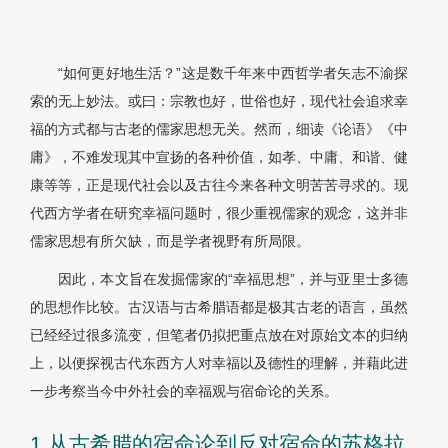
“如何更好地生活？”这是数千年来中西哲学者矢志不渝探
索的无上妙法。或曰：宗教也好，世俗也好，现代社会追求幸
福的方式都与古老的儒家思想无关。然而，细读《论语》《中
庸》，不难发现其中宣扬的各种价值，如孝、中庸、和谐、健
康等等，正是现代社会以及古往今来各种文明苦苦寻求的。现
代西方学者在研究幸福问题时，很少重视儒家的观念，这并非
儒家思想有所欠缺，而是学者视野有所局限。
因此，本文旨在发掘儒家的“幸福思想”，并与亚里士多德
的思想作比较。古汉语与古希腊语都是极其古老的语言，虽然
已经经过很多流变，但笔者仍拟把重点放在对原始文本的归纳
上，以便探视古代东西方人对幸福以及德性的理解，并藉此进
一步考察当今中外社会的幸福观与宿命论的关系。
1 从古希腊的宿命论到反对宿命的苏格拉