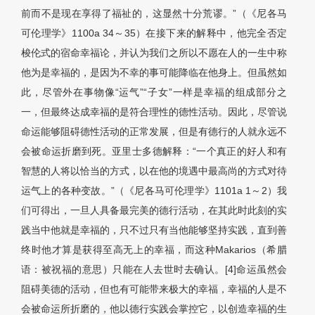
前而不是现在享得了福祉的，这显然十分荒谬。”（《尼各马
可伦理学》1100a 34～35）在接下来的解释中，他完全否定
梭伦式的宿命幸福论，并认为我们之所以不愿在人的一生中称
他为是幸福的，是因为不幸的事可能降临在他身上。但虽然如
此，尽管外在事物像“运气”“子女”一样是幸福的组成部分之
一，但最终达成幸福的是符合理性的德性活动。因此，尽管说
命运能够阻碍德性活动的正常发展，但是有德行的人就永远不
会被命运折磨到死。亚里士多德解释：“一个真正的好人和有
智慧的人将以恰当的方式，以在他的境遇中最高尚的方式对待
运气上的各种变故。”（《尼各马可伦理学》1101a 1～2）我
们可得出，一旦人具备最完美的德行活动，在其此时此刻的实
践当中他就是幸福的，只不过只有当他能够坚持实践，直到善
终时他才算是获得至高无上的幸福，而这种Makarios（希腊
语：被祝福的意思）只能在人去世时去确认。[4]命运虽然会
阻碍美德的活动，但也有可能带来极大的幸福，幸福的人是不
会被命运所折磨的，他以德行实践会掌控它，以创造幸福的生