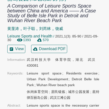
A Comparison of Leisure Sports Space
between China and America —— A Case
Study of Belle Isle Park in Detroit and
Wuhan River Beach Park
,
,
,
黄显涛
叶子聪
刘芮林
饶威
Leisure Sports and Health
/
2021,1(3): 85-90 / 2021-09-
30
1393
570
View
Download PDF
Information:
武汉科技大学　体育学院，湖北　武汉　
430081
Keywords:
Leisure sport space
;
Residents exercise
;
Urban Park Development
;
Detroit Belle Isle
Park
;
Wuhan River beach park
休闲体育空间
;
居民锻炼
;
城市公园发展
;
底特
律百丽岛公园
;
武汉江滩公园
Abstract:
Leisure sports space is the necessary carrier