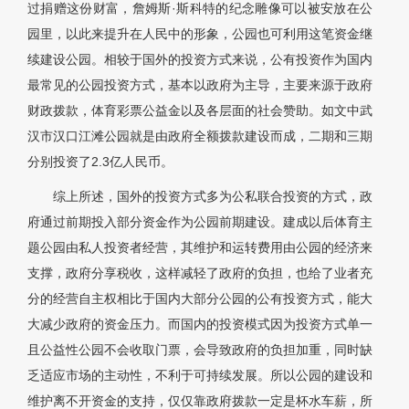
过捐赠这份财富，詹姆斯·斯科特的纪念雕像可以被安放在公
园里，以此来提升在人民中的形象，公园也可利用这笔资金继
续建设公园。相较于国外的投资方式来说，公有投资作为国内
最常见的公园投资方式，基本以政府为主导，主要来源于政府
财政拨款，体育彩票公益金以及各层面的社会赞助。如文中武
汉市汉口江滩公园就是由政府全额拨款建设而成，二期和三期
分别投资了2.3亿人民币。
综上所述，国外的投资方式多为公私联合投资的方式，政
府通过前期投入部分资金作为公园前期建设。建成以后体育主
题公园由私人投资者经营，其维护和运转费用由公园的经济来
支撑，政府分享税收，这样减轻了政府的负担，也给了业者充
分的经营自主权相比于国内大部分公园的公有投资方式，能大
大减少政府的资金压力。而国内的投资模式因为投资方式单一
且公益性公园不会收取门票，会导致政府的负担加重，同时缺
乏适应市场的主动性，不利于可持续发展。所以公园的建设和
维护离不开资金的支持，仅仅靠政府拨款一定是杯水车薪，所