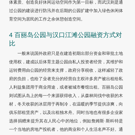
体素质、创造良好休闲运动空间作为第一目标，而武汉则是通
过公园的建设进行防汛并在后期的公园扩建中加入绿色休闲体
育空间为居民的工作之余休憩创造空间。
4 百丽岛公园与汉口江滩公园融资方式对
比
一般来说国外政府只是在建造初期出部分资金和审批土地
使用权，建成以后体育主题公园由私人投资者经营，其维护和
运转费用由公园的经营来支撑，政府分享税收，这样减轻了政
府的负担，也给了业者充分的经营自主权许多房产被出租给私
人利益集团用于商业用途，或者被城市餐馆出租。百丽岛公园
则试图从岛上的每一个来源获得收入，从森林间伐中收获的木
材，冬天收获的冰层用于再制冷，在温暖的季节提供凉爽，向
俱乐部租赁房产，以及出租独木舟。同时当地也有很多企业家
选择捐赠来提升其在人民心中的地位，例如詹姆斯·斯科特是
一个当地的房地产投机者，他的商业和个人生活名声不好。通