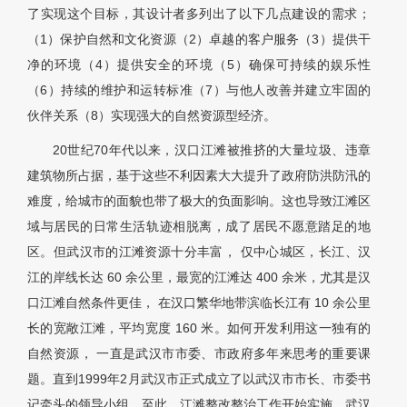
了实现这个目标，其设计者多列出了以下几点建设的需求；
（1）保护自然和文化资源（2）卓越的客户服务（3）提供干
净的环境（4）提供安全的环境（5）确保可持续的娱乐性
（6）持续的维护和运转标准（7）与他人改善并建立牢固的
伙伴关系（8）实现强大的自然资源型经济。
20世纪70年代以来，汉口江滩被推挤的大量垃圾、违章
建筑物所占据，基于这些不利因素大大提升了政府防洪防汛的
难度，给城市的面貌也带了极大的负面影响。这也导致江滩区
域与居民的日常生活轨迹相脱离，成了居民不愿意踏足的地
区。但武汉市的江滩资源十分丰富， 仅中心城区，长江、汉
江的岸线长达 60 余公里，最宽的江滩达 400 余米，尤其是汉
口江滩自然条件更佳， 在汉口繁华地带滨临长江有 10 余公里
长的宽敞江滩，平均宽度 160 米。如何开发利用这一独有的
自然资源， 一直是武汉市市委、市政府多年来思考的重要课
题。直到1999年2月武汉市正式成立了以武汉市市长、市委书
记牵头的领导小组，至此，江滩整改整治工作开始实施。武汉