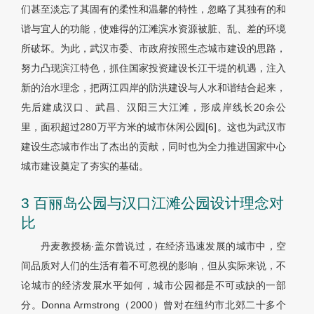
们甚至淡忘了其固有的柔性和温馨的特性，忽略了其独有的和
谐与宜人的功能，使难得的江滩滨水资源被脏、乱、差的环境
所破坏。为此，武汉市委、市政府按照生态城市建设的思路，
努力凸现滨江特色，抓住国家投资建设长江干堤的机遇，注入
新的治水理念，把两江四岸的防洪建设与人水和谐结合起来，
先后建成汉口、武昌、汉阳三大江滩，形成岸线长20余公
里，面积超过280万平方米的城市休闲公园[6]。这也为武汉市
建设生态城市作出了杰出的贡献，同时也为全力推进国家中心
城市建设奠定了夯实的基础。
3 百丽岛公园与汉口江滩公园设计理念对
比
丹麦教授杨·盖尔曾说过，在经济迅速发展的城市中，空
间品质对人们的生活有着不可忽视的影响，但从实际来说，不
论城市的经济发展水平如何，城市公园都是不可或缺的一部
分。Donna Armstrong（2000）曾对在纽约市北郊二十多个