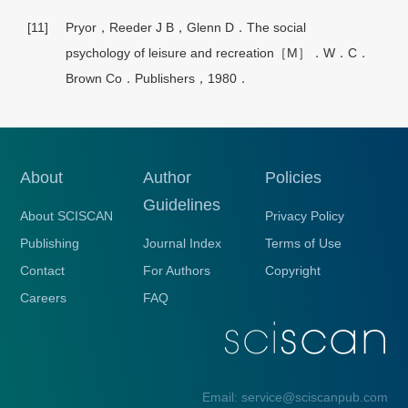
[11]
Pryor，Reeder J B，Glenn D．The social
psychology of leisure and recreation［M］．W．C．
Brown Co．Publishers，1980．
About
Author
Policies
Guidelines
About SCISCAN
Privacy Policy
Publishing
Journal Index
Terms of Use
Contact
For Authors
Copyright
Careers
FAQ
Email: service@sciscanpub.com