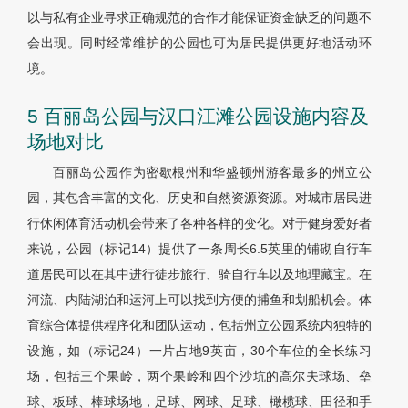
以与私有企业寻求正确规范的合作才能保证资金缺乏的问题不
会出现。同时经常维护的公园也可为居民提供更好地活动环
境。
5 百丽岛公园与汉口江滩公园设施内容及
场地对比
百丽岛公园作为密歇根州和华盛顿州游客最多的州立公
园，其包含丰富的文化、历史和自然资源资源。对城市居民进
行休闲体育活动机会带来了各种各样的变化。对于健身爱好者
来说，公园（标记14）提供了一条周长6.5英里的铺砌自行车
道居民可以在其中进行徒步旅行、骑自行车以及地理藏宝。在
河流、内陆湖泊和运河上可以找到方便的捕鱼和划船机会。体
育综合体提供程序化和团队运动，包括州立公园系统内独特的
设施，如（标记24）一片占地9英亩，30个车位的全长练习
场，包括三个果岭，两个果岭和四个沙坑的高尔夫球场、垒
球、板球、棒球场地，足球、网球、足球、橄榄球、田径和手