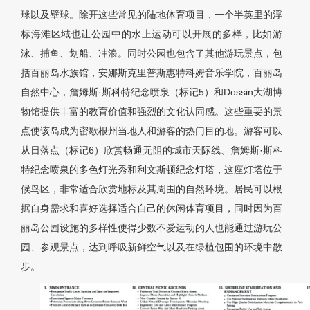
球以及壁球。除开这些常见的陆地体育项目，一个半英里的浮
标海滩区域也让公园中的水上运动可以开展的多样，比如游
泳、捕鱼、划船、冲浪。同时公园也包含了其他游玩景点，包
括百丽岛水族馆，安娜斯克里普斯惠特科姆音乐学院，百丽岛
自然中心，詹姆斯·斯科特纪念喷泉（标记5）和Dossin大湖博
物馆提供丰富的教育价值和强烈的文化认同感。这些重要的景
点使该岛成为密歇根州当地人和游客的热门目的地。游客可以
从日落点（标记6）欣赏畅通无阻的城市天际线、詹姆斯·斯科
特纪念喷泉的多色灯光秀和利文斯顿纪念灯塔，这座灯塔位于
候鸟区，非常适合欣赏地标及其周围的自然环境。居民可以根
据自身需求和喜好选择适合自己的休闲体育项目，同时因为百
丽岛公园设施的多样性使得少数不爱运动的人也能通过游玩公
园、参观景点，达到呼吸新鲜空气以及在绿植包围的环境中散
步。