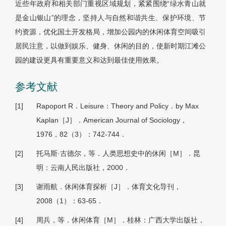
近些年政府和相关部门重视区域规划，紧紧围绕“绿水青山就
是金山银山”的理念，坚持人与自然和谐共生、保护环境、节
约资源，优化国土开发格局，增加公园内的休闲体育空间吸引
居民注意，以做到娱乐、健身、休闲的目的，使新时期江滩公
园的建设更具有重要意义和达到最佳使用效果。
参考文献
[1]
Rapoport R．Leisure：Theory and Policy．by Max
Kaplan［J］．American Journal of Sociology，
1976，82（3）：742-744．
[2]
托马斯·古德尔，等．人类思想史中的休闲［M］．昆
明：云南人民出版社，2000．
[3]
谢雨航．休闲体育探析［J］．体育文化导刊，
2008（1）：63-65．
[4]
周兵，等．休闲体育［M］．桂林：广西大学出版社，