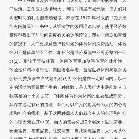
中国在民族复兴的道路上飞速前进，随着经济的发展，人
们生活、工作压力逐渐增大，闲暇时间虽有减无增，但人们对
闲暇时间的利用越来越健康。林德在 1970 年出版的《受折磨
的有闲阶级》一书中，从经济学的效用理论出发，使用经济数
量模型得出了与时间密度有关的休闲悖论，即在时间愈加宝贵
的情况下，人们更愿意选择耗时短的体育休闲消费活动，体育
休闲不是简单的不工作，相反它是经济系统中不可分割的一部
分[1]。相较于竞技体育，休闲体育更加侧重体育的休闲性、
体验性和精神娱乐性。美国著名学者、首届世界休闲与娱乐协
会研究委员会主席约翰凯利认为“休闲是在一定时间内，以一
定的活动为背景而产生的一种体验，是人类行为中最能给人自
我满足的一个方面[2]。”休闲体育作为休闲的重要组成部分，
其存在必定有它的道理，我们可以广义的将其分为人的内心需
求和社会的需求，基于这两种需求人们就会有人的心理和社会
的心理因素在其中[3]。而人的需要分成5个层次：生理需要、
安全需要、尊重需要、社交需要、自我实现需要，人们可从休