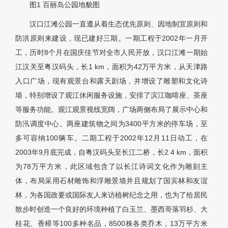
图1
百丽岛公园地貌图
汉口江滩公园一直遵从着生态优先原则、因地制宜原则和
防洪原则来建设，现已建好三期。一期工程于2002年一月开
工，历时8个月在国庆佳节对全市人民开放，汉口江滩一期始
江汉关至粤汉码头，长1 km，面积为42万平方米，从天津路
入口广场，现有观景台和露天剧场，并增设了雕塑和文化诗
墙，特别增设了观江休闲服务设施，安排了滨江咖啡座、茶座
等服务功能。观江观景视线宽阔，广场两侧布局了展示中心和
防汛调度中心。两座建筑物之间为3400平方米的停车场，至
多可容纳100辆车。二期工程于2002年12月11日动工，在
2003年9月底完成，自粤汉码头至长江二桥，长2.4 km，面积
为78万平方米，此区域包含了以长江诗词文化作为雕刻主
体，布局采用石材雕饰和浮雕景墙并且规划了国宾林和友谊
林，为各国政要或国际友人来访植树纪念之用，也为了给居民
散步时创造一个良好的环境种植了白玉兰、墨西哥落羽杉、大
桂花、香樟等100多种名品，8500株各类乔木，13万平方米