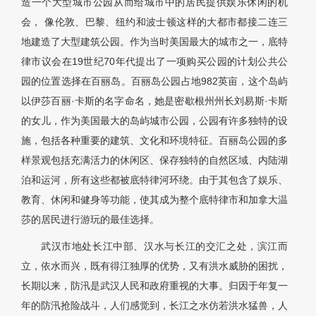
造一个大型城市公园从而给城市中的居民提供娱乐休闲的机
会， 像伦敦、巴黎、纽约和波士顿这样的大都市都接二连三
地建造了大型建筑公园。作为当时美国最大的城市之一，底特
律市议会在19世纪70年代提出了一项购买公园的计划公共公
园的位置选择在百丽岛。百丽岛公园占地982英亩，这个岛屿
以伊莎百丽·卡斯的名字命名，她是密歇根州州长刘易斯·卡斯
的女儿，作为美国最大的岛屿城市公园，公园有许多独特的设
施，包括各种重要的建筑、文化和环境特征。百丽岛公园的多
样景观包括充满活力的休闲区、保存独特的自然区域、内陆湖
泊和运河，所有这些都被底特律河环绕。由于其包含了娱乐、
教育、休闲和健身等功能，使其成为整个底特律市和加拿大温
莎的居民进行游玩的最佳选择。
武汉市地处长江中部、汉水与长江的交汇之处，滨江而
立，依水而兴，既有得江独厚的优势，又有洪水威胁的困扰，
长期以来，防汛是武汉人民和政府重视的大事。归因于年复一
年的防汛抢险战斗，人们感觉到，长江之水仿若洪水猛兽，人