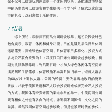
馆不仅可以给游玩的家庭多一个休闲的场所，还能通过博物馆
中的历史也可以给游客和学生提供一个学习和了解武汉这座城
市的机会，达到寓教于乐的作用。
7 结语
综上所述，底特律百丽岛公园建设较早，起初公园设计已
包含娱乐、教育、休闲和健身功能，目的是满足居民日常休闲
运动需要，营造绿色体育空间，且体育项目多样化，投资方式
多与公私联合投资为主；武汉汉口江滩公园建设起步较晚，初
期为抗洪防汛修建，到后期扩建中才加入绿色休闲体育空间来
满足居民生活需求，体育设施不丰富且陈旧单一，锻炼人群多
为60岁以上退休人群，公园的经费主要依靠当地政府的财政
拨款，相较于美国政府和私人联合投资建造或者完全私人投资
的方式，我国体育经费来源的渠道非常的单一。中美两国公园
既有相似之处也有各自的特点，渗透着不同国情、文化之间的
差异。虽然我国体育空间起步较晚，但是也紧跟时代的步伐，