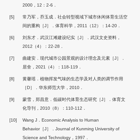
2000，12：2-6．
[5]
常乃军，乔玉成．社会转型视域下城市休闲体育生活空
间的重构［J］．体育科学，2011（12）：14-20．
[6]
刘东才．武汉江滩建设纪实［J］．武汉文史资料，
2012（4）：22-28．
[7]
曲建安．现代城市公园景观的设计理念及元素［J］．
居舍，2021（4）：118-119．
[8]
黄馨瑶．植物挥发气味的生态学及对人类的调节作用
［D］．华东师范大学，2010．
[9]
蒙雪，郑昌意．低碳时代体育生态研究［J］．体育文
化导刊，2010（8）：110-112．
[10]
Wang J．Economic Analysis to Human
Behavior［J］．Journal of Kunming University of
Science and Technology，1997．