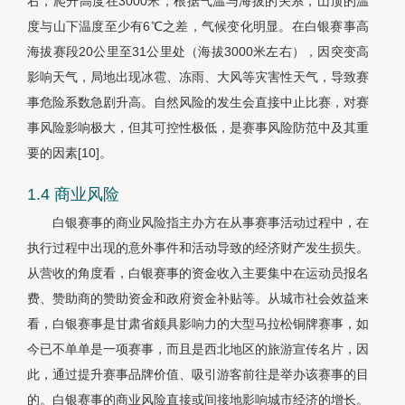
右，爬升高度在3000米，根据气温与海拔的关系，山顶的温
度与山下温度至少有6℃之差，气候变化明显。在白银赛事高
海拔赛段20公里至31公里处（海拔3000米左右），因突变高
影响天气，局地出现冰雹、冻雨、大风等灾害性天气，导致赛
事危险系数急剧升高。自然风险的发生会直接中止比赛，对赛
事风险影响极大，但其可控性极低，是赛事风险防范中及其重
要的因素[10]。
1.4 商业风险
白银赛事的商业风险指主办方在从事赛事活动过程中，在
执行过程中出现的意外事件和活动导致的经济财产发生损失。
从营收的角度看，白银赛事的资金收入主要集中在运动员报名
费、赞助商的赞助资金和政府资金补贴等。从城市社会效益来
看，白银赛事是甘肃省颇具影响力的大型马拉松铜牌赛事，如
今已不单单是一项赛事，而且是西北地区的旅游宣传名片，因
此，通过提升赛事品牌价值、吸引游客前往是举办该赛事的目
的。白银赛事的商业风险直接或间接地影响城市经济的增长。