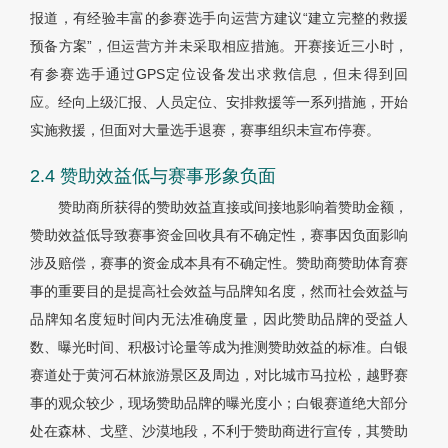
报道，有经验丰富的参赛选手向运营方建议“建立完整的救援
预备方案”，但运营方并未采取相应措施。开赛接近三小时，
有参赛选手通过GPS定位设备发出求救信息，但未得到回
应。经向上级汇报、人员定位、安排救援等一系列措施，开始
实施救援，但面对大量选手退赛，赛事组织未宣布停赛。
2.4 赞助效益低与赛事形象负面
赞助商所获得的赞助效益直接或间接地影响着赞助金额，
赞助效益低导致赛事资金回收具有不确定性，赛事因负面影响
涉及赔偿，赛事的资金成本具有不确定性。赞助商赞助体育赛
事的重要目的是提高社会效益与品牌知名度，然而社会效益与
品牌知名度短时间内无法准确度量，因此赞助品牌的受益人
数、曝光时间、积极讨论量等成为推测赞助效益的标准。白银
赛道处于黄河石林旅游景区及周边，对比城市马拉松，越野赛
事的观众较少，现场赞助品牌的曝光度小；白银赛道绝大部分
处在森林、戈壁、沙漠地段，不利于赞助商进行宣传，其赞助