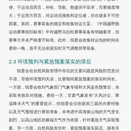
便。于运动员而言，补给、导航、救援供不应求，完赛难度增
大；于运营方而言，对运动员搜救和定位难，存在诸多不可控
因素。第四，赛事装备的规定和收集转运欠妥。《中国越野跑
运动赛事组织标准》中对越野马拉松赛事装备有明确要求，但
赛事方并未严格遵守标准。此外，组委会收集转运包的时间在
赛前一晚，选手无法依据实时天气调整所带装备。
2.3 环境预判与紧急预案落实的滞后
组委会在自然风险管理中存在的主要问题是风险防范意识
不强，导致环境预判失误，比赛期间紧急预案的落实时间长。
一方面，组委会收到气象部门气象专报和大风蓝色预警后，未
采取有效应对措施。赛前一天，甘肃气象发布“大风沙尘、降
温降水天气”的重要提示，但组委会仅依据前三届的办赛经验
以及天气预报进行赛前准备，未考虑中高海拔山地的天气变化
剧烈，以高山地区的极端天气作为依据，针对紧急天气采取预
案。另一方面，自然风险发生时，紧急预案落实延迟。据有关