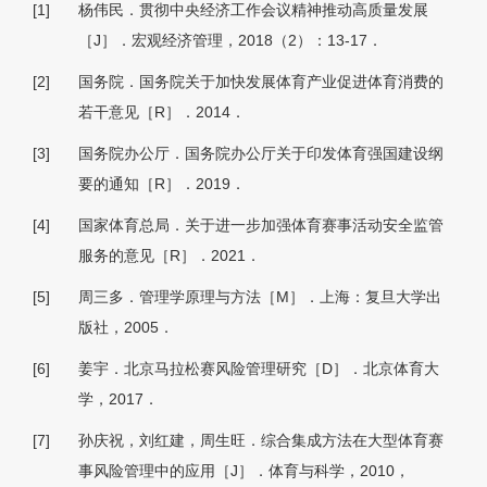
[1]
杨伟民．贯彻中央经济工作会议精神推动高质量发展
［J］．宏观经济管理，2018（2）：13-17．
[2]
国务院．国务院关于加快发展体育产业促进体育消费的
若干意见［R］．2014．
[3]
国务院办公厅．国务院办公厅关于印发体育强国建设纲
要的通知［R］．2019．
[4]
国家体育总局．关于进一步加强体育赛事活动安全监管
服务的意见［R］．2021．
[5]
周三多．管理学原理与方法［M］．上海：复旦大学出
版社，2005．
[6]
姜宇．北京马拉松赛风险管理研究［D］．北京体育大
学，2017．
[7]
孙庆祝，刘红建，周生旺．综合集成方法在大型体育赛
事风险管理中的应用［J］．体育与科学，2010，