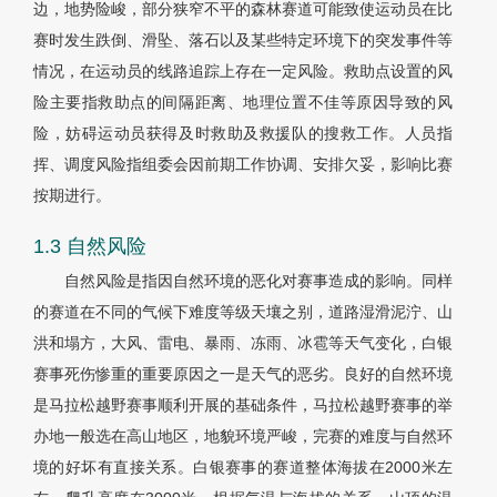
边，地势险峻，部分狭窄不平的森林赛道可能致使运动员在比
赛时发生跌倒、滑坠、落石以及某些特定环境下的突发事件等
情况，在运动员的线路追踪上存在一定风险。救助点设置的风
险主要指救助点的间隔距离、地理位置不佳等原因导致的风
险，妨碍运动员获得及时救助及救援队的搜救工作。人员指
挥、调度风险指组委会因前期工作协调、安排欠妥，影响比赛
按期进行。
1.3 自然风险
自然风险是指因自然环境的恶化对赛事造成的影响。同样
的赛道在不同的气候下难度等级天壤之别，道路湿滑泥泞、山
洪和塌方，大风、雷电、暴雨、冻雨、冰雹等天气变化，白银
赛事死伤惨重的重要原因之一是天气的恶劣。良好的自然环境
是马拉松越野赛事顺利开展的基础条件，马拉松越野赛事的举
办地一般选在高山地区，地貌环境严峻，完赛的难度与自然环
境的好坏有直接关系。白银赛事的赛道整体海拔在2000米左