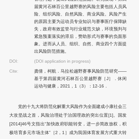
届黄河石林百公里越野赛的风险主要包括人员风
险、组织风险、自然风险、商业风险。风险产生
的原因主要为运动员专业知识与赛事医疗保障缺
失，政府有效监管与行业规范欠缺，环境预判与
紧急预案落实的滞后，赞助形式与赛事的负面形
象。进而从人员、组织、自然、商业四个方面提
出风险防范措施。
DOI:
(DOI application in progress)
Cite:
龚倩，柯航．马拉松越野赛事风险防范研究——
基于第四届黄河石林百公里越野赛［J］．休闲
运动与健康，2021，1（3）：12-16．
党的十九大将防范化解重大风险作为全面建成小康社会三
大攻坚战之首，风险治理处于治国理政的突出位置[1]。国发
[2014]46号文指出“加快政府职能转变，进一步简政放权，积
极培育多元市场主体”［2，1］成为我国体育发展方式重大转