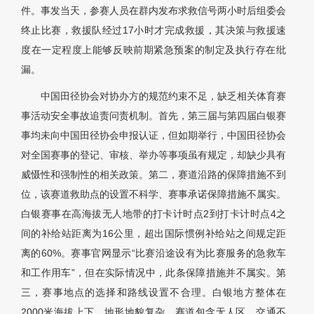
件。事发当天，参赛人员在群内发布求救信号两小时后组委会
终止比赛，救援队经过17小时才完成救援，其决策与救援速
度在一定程度上能够反映前期紧急预案的制定及执行存在纰
漏。
中国田径协会对协办方的规范约束不足，缺乏相关体育赛
事活动安全事故追责问责机制。首先，第三届与第四届白银赛
事均未向中国田径协会申报认证，但如期举行，中国田径协会
对全国赛事的登记、审核、举办等事项虽有规定，却缺少具有
威慑性和强制性的相关政策。第二，赛道沿路的保障措施不到
位，该赛道救助点的设置不科学、赛事承诺保障措施不属实。
白银赛事在高海拔无人地带的打卡计时点2到打卡计时点4之
间的补给站距离为16公里，超出国际惯例补给站之间规定距
离的60%。赛事官网显示“比赛沿途设有为比赛服务的急救车
和工作用车”，但在实际情况中，此条保障措施并不属实。第
三，赛事地点的选择和路线设置不合理。白银地方整体在
2000米海拔上下，地形地貌复杂，赛道包含无人区，交通不