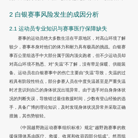
2 白银赛事风险发生的成因分析
2.1 运动员专业知识与赛事医疗保障缺失
赛事的运动员绝大多数生活在平原地区，对高山环境了解
较少，赛事本身对他们的体力和耐力具有极高的挑战。白银赛
事百公里组选手中大部分属于国内顶尖跑者，但不少运动员却
对高山环境不熟悉、对“失温”不了解，没有带足保暖、供能装
备。运动员在白银赛事中的伤亡主要由“失温”导致，失温的过
程具有阶段性特点，部分参赛人员在中度失温甚至是严重失温
时才意识到自己的身体状况出现异常。由于选手对自身身体状
况的判断失误，导致错过最佳救援时间，少数有登山经验的选
手，具备广博的理论知识，及时发现身体状况异常并采取正确
措施，其伤势较轻。
《中国越野跑运动赛事组织标准》规定“越野跑赛事的救
援保障体系由医疗、救援、收尾和收容四部分组成”。然而组