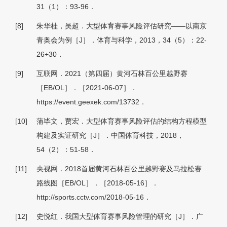
31（1）：93-96．
[8]
朱华桂，吴超．大型体育赛事风险评估研究——以南京
青奥会为例［J］．体育与科学，2013，34（5）：22-
26+30．
[9]
互联网．2021（第四届）黄河石林百公里越野赛
［EB/OL］．［2021-06-07］．
https://event.geexek.com/13732．
[10]
蒲毕文，贾宏．大型体育赛事风险评估的结构方程模型
构建及实证研究［J］．中国体育科技，2018，
54（2）：51-58．
[11]
央视网．2018首届黄河石林百公里越野赛及马拉松赛
路线图［EB/OL］．［2018-05-16］．
http://sports.cctv.com/2018-05-16．
[12]
史悦红．我国大型体育赛事风险管理的研究［J］．广