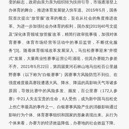
变的标志，政府由亲力亲为组织转为扶持引导，市场逐渐登上
办体育的舞台，推进体育发展驶入快车道。2015年5月，国务
院首次提出“放管服”改革的概念，旨在从社会的角度推进改
革。为进一步加强社会办体育的权利，国办发[2019]40号文提
及“深化体育领域‘放管服’改革，精简行政审批事项，加强对体
育赛事、体育市场经营等活动中的事后监管，不断优化服
务”[3]。随着体育领域改革发展深入，马拉松赛事迎来“井喷
式”发展，大量商业性赛事运营公司涌现，但其办赛能力参差
不齐。2021年5月22日，第四届黄河石林山地马拉松百公里越
野赛事（以下称为“白银赛事”）因赛事方风险防范不到位、在
强度难度最高赛段遭遇大风、降水、降温的高影响天气等诸多
原因，导致比赛中的风险多发、频发，百公里赛（172人参
赛）中21人失去宝贵的生命，8人受伤，成为新中国马拉松史
上伤亡率最高的事件之一。白银赛事风险产生的消极影响通过
影响行为个体、体育赛事组织和国家的形象表现出来。从行为
个体来看，办赛方的经济效益降低，办赛地的社会效益下降。