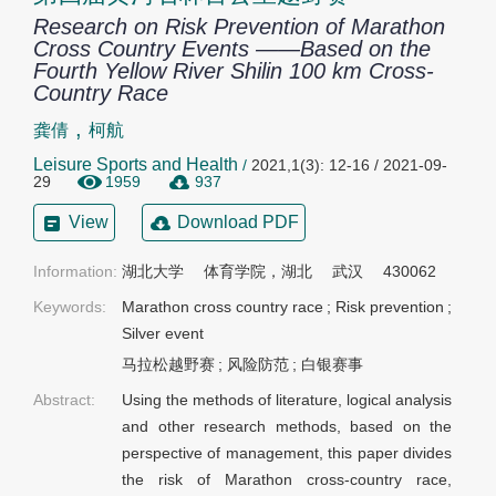
Research on Risk Prevention of Marathon
Cross Country Events ——Based on the
Fourth Yellow River Shilin 100 km Cross-
Country Race
,
龚倩
柯航
Leisure Sports and Health
/
2021,1(3): 12-16 / 2021-09-
29
1959
937
View
Download PDF
Information:
湖北大学  体育学院，湖北  武汉  430062
Keywords:
Marathon cross country race
;
Risk prevention
;
Silver event
马拉松越野赛
;
风险防范
;
白银赛事
Abstract:
Using the methods of literature, logical analysis
and other research methods, based on the
perspective of management, this paper divides
the risk of Marathon cross-country race,