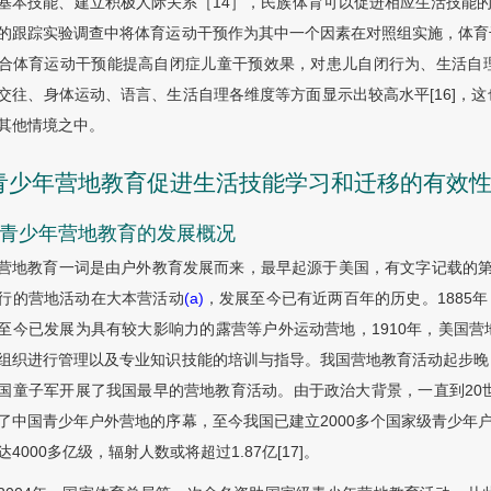
基本技能、建立积极人际关系［14］，民族体育可以促进相应生活技能的
的跟踪实验调查中将体育运动干预作为其中一个因素在对照组实施，体育
合体育运动干预能提高自闭症儿童干预效果，对患儿自闭行为、生活自
交往、身体运动、语言、生活自理各维度等方面显示出较高水平[16]，
其他情境之中。
 青少年营地教育促进生活技能学习和迁移的有效
1 青少年营地教育的发展概况
营地教育一词是由户外教育发展而来，最早起源于美国，有文字记载的第一场营
行的营地活动在大本营活动
(a)
，发展至今已有近两百年的历史。1885
至今已发展为具有较大影响力的露营等户外运动营地，1910年，美国营
组织进行管理以及专业知识技能的培训与指导。我国营地教育活动起步晚
国童子军开展了我国最早的营地教育活动。由于政治大背景，一直到20
了中国青少年户外营地的序幕，至今我国已建立2000多个国家级青少年
达4000多亿级，辐射人数或将超过1.87亿[17]。