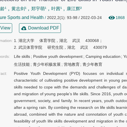
,
,
,
,
龄¹
黄志剑¹
郑宇萌¹
叶茜¹
康江辉²
ure Sports and Health
/
2022,2(1): 93-98 / 2022-03-24
1868
View
Download PDF
rmation:
1. 湖北大学  体育学院，湖北  武汉  430068；

2. 武汉体育学院  研究生院，湖北  武汉  430079
ords:
Life skills
;
Positive youth development
;
Camping education
;
Y
生活技能
;
青少年积极发展
;
营地教育
;
青少年教育
ract:
Positive Youth Development (PYD) focuses on individual st
characteristic of cultivating positive development in young peo
skills needed to cope with the demands and challenges of daily
and migration of young people’s life skills. Since 2016, youth 
government, society, and family. In recent years, youth out
after a spring rain. By combing the research on life skills lear
abroad, combined with the nature and connotation of youth ca
feasibility of youth life skills development and migration in 