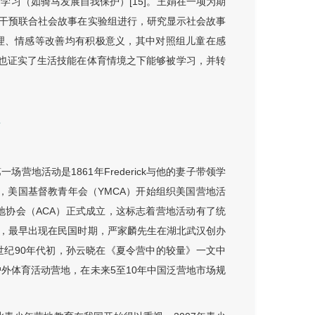
学习（如骑马发展自我保护）[15]。王娟在一项为期
干预联合社会故事在实验组进行，研究显示社会故事
理、情感等改善均有积极意义，其中对照组儿童在感
这也证实了生活技能在体育情境之下能够被学习，并转
性
地活动是1861年Frederick与他的妻子带领学
年，美国基督教青年会（YMCA）开始组织美国营地活
地协会（ACA）正式成立，这标志着营地活动有了统
，最早出现在民国时期，严家麟先生在湖北武汉创办
世纪90年代初，孙云晓在《夏令营中的较量》一文中
户外体育活动营地，在未来5至10年中国泛营地市场规