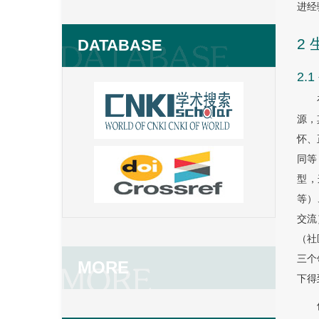
进经
2
DATABASE
2.
源，
怀、
同等
型，
等）
交流
（社
三个
MORE
下得