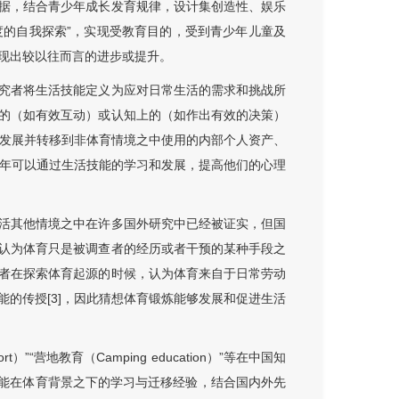
据，结合青少年成长发育规律，设计集创造性、娱乐
度的自我探索”，实现受教育目的，受到青少年儿童及
现出较以往而言的进步或提升。
究者将生活技能定义为应对日常生活的需求和挑战所
的（如有效互动）或认知上的（如作出有效的决策）
或发展并转移到非体育情境之中使用的内部个人资产、
少年可以通过生活技能的学习和发展，提高他们的心理
活其他情境之中在许多国外研究中已经被证实，但国
认为体育只是被调查者的经历或者干预的某种手段之
者在探索体育起源的时候，认为体育来自于日常劳动
的传授[3]，因此猜想体育锻炼能够发展和促进生活
t）”“营地教育（Camping education）”等在中国知
活技能在体育背景之下的学习与迁移经验，结合国内外先