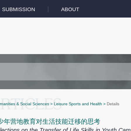
SUBMISSION
ABOUT
manities & Social Sciences
>
Leisure Sports and Health
>
Details
少年营地教育对生活技能迁移的思考
lections on the Transfer of Life Skills in Youth Ca