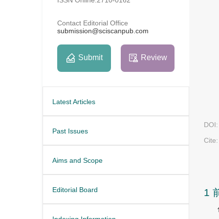
Contact Editorial Office
submission@sciscanpub.com
Submit
Review
Latest Articles
DOI:
Past Issues
Cite:
Aims and Scope
Editorial Board
1 
Indexing Information