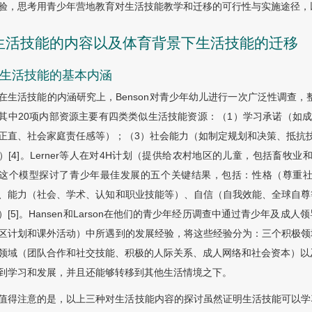
验，思考用青少年营地教育对生活技能教学和迁移的可行性与实施途径，
 生活技能的内容以及体育背景下生活技能的迁移
1 生活技能的基本内涵
在生活技能的内涵研究上，Benson对青少年幼儿进行一次广泛性调查，
其中20项内部资源主要有四类类似生活技能资源：（1）学习承诺（如
正直、社会家庭责任感等）；（3）社会能力（如制定规划和决策、抵抗
）[4]。Lerner等人在对4H计划（提供给农村地区的儿童，包括畜牧
这个模型探讨了青少年最佳发展的五个关键结果，包括：性格（尊重
、能力（社会、学术、认知和职业技能等）、自信（自我效能、全球自尊
）[5]。Hansen和Larson在他们的青少年经历调查中通过青少年及
区计划和课外活动）中所遇到的发展经验，将这些经验分为：三个积极领
领域（团队合作和社交技能、积极的人际关系、成人网络和社会资本）以及
到学习和发展，并且还能够转移到其他生活情境之下。
值得注意的是，以上三种对生活技能内容的探讨虽然证明生活技能可以学