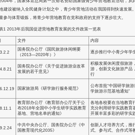
2004年，国家体育总局第一次命名资助国家级青少年营地教育活动，从
地建设被纳入全民健身计划之中，青少年营地活动在我国得到快速发展。
童参与体育锻炼，将青少年营地教育在党和政府的支持下逐步壮大。
表1
2013年后我国促进营地教育发展的文件政策一览表
间
文件
内容
国务院办公厅《国民旅游休闲纲要
逐步推行中小青少年学
3.2.2
（2013—2020年）》
积极发展休闲度假旅游
国务院办公厅《关于促进旅游业改革
游，创新文化旅游产品
4.8.21
发展的若干意见》
行
公布首批“中国研学旅游
国家旅游局《研学旅行服务规范》
6.12.19
学旅游示范基地通知”
教育部办公厅《教育部办公厅关于公
各地各校要在当地教育
布2018年全国中小学生研学实践教育
充分利用研学实践教育
8.11.1
基地、营地名单的通知》
开展丰富多彩的研学实
中共中央办公厅、国务院办公厅《中
创新人才培养方式，推
9.2.24
国教育现代化2035》
式、参与式、合作式等