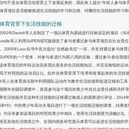
但均不是在体育活动背景之下发展起来的，因此有人提出“年轻人参与体
]，体育项目是否能够推进生活技能的学习和迁移、对哪些生活技能的学习
2 体育背景下生活技能的迁移
2002年Danish等人在制定了一项以体育为基础进行目标设定的项目（S
runelle等人利用SUPER缩写版报告了参与者通过参与体育项目在社
9]。2005年Louv在书中首次提出“自然缺失症”一词，并支持通过参与体育活动促
SUPER的一个变体，对参与者进行为期八周的实验，通过参与者自我
该体育项目的年轻运动员表现出更多的生活技能知识，并且实验组的运动
高于对照组的运动员[11]。此外在体育背景下培养和发展起来的生活技
lsh等人在体育俱乐部中利用团队运动作为教学生活技能和促进迁移的工
期两年的跟踪调查中，发现参与这个项目的青少年在社会责任感和关怀等方
养生活技能并且这种生活技能的迁移通过被成人的观察进行评估；2014年
SBYD）中的青少年高尔夫项目进行了一项生活技能迁移的调查，结果
）与没有参加该项目的对照组青少年相比，使用生活技能更为流畅[13]
移至其他生活情境之中。在国内很多研究显示体育可以促进生活技能的学