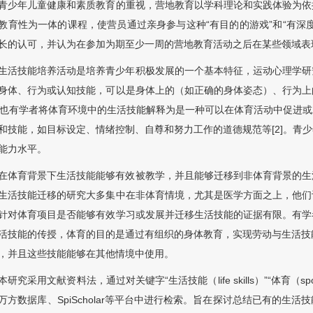
青少年儿童健康和素质教育的重视，营地教育以学科理论和实践体验为依
教育性为一体的课程，使营员通过亲身参与这种“有目的的游戏”和“有深
长的认可，并认为在参加为期至少一周的营地教育活动之后在某些领域表
生活技能培养活动是培养青少年积极发展的一个基本特征，运动心理学研
身体、行为或认知技能，可以是身体上的（如正确的身体姿态）、行为上
]，也有学者将体育环境中的生活技能解释为是一种可以在体育活动中促进
和技能，如目标设定、情绪控制、自尊和努力工作的道德规范等[2]。青
能力水平。
在体育背景下生活技能能够有效被教学，并且能够迁移到非体育背景的生
生活技能迁移的研究大多集中在非体育情境，尤其是医学方面之上，他们
针对体育项目是否能够有效学习或发展并迁移生活技能的证据有限。有学
活技能的传授，体育的目的是通过有组织的身体教育，实现劳动与生活技能
，并且这些技能能够在其他情境中使用。
本研究采用文献资料法，通过对关键字“生活技能（life skills）”“体育（spor
万方数据库、SpiScholar等平台中进行检索。旨在探讨总结已有的生