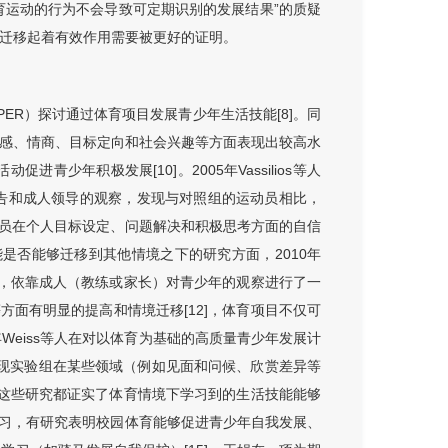
育运动的行为不会导致可定期识别的发展结果”的质疑
和迁移起着有效作用需要被更好的证明。
UPER）探讨通过体育项目发展青少年生活技能[8]。同
会责任感、情商、目标定向和社会兴趣等方面表现出较高水
进青少年积极发展[10]。2005年Vassilios等人
报告和成人领导的观察，发现与对照组的运动员相比，
员在个人目标设定、问题解决和积极思考方面的自信
能是否能够迁移到其他情境之下的研究方面，2010年
具，依靠成人（教练或家长）对青少年的观察进行了一
面有明显的提高和情境迁移[12]，体育项目不仅可
Weiss等人在对以体育为基础的高质量青少年发展计
发现实验组在某些领域（例如见面和问候、欣赏差异等
。这些研究都证实了体育情境下学习到的生活技能能够
习，有研究表明校园体育能够促进青少年自我发展、