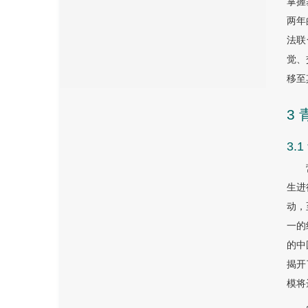
掌握
两年
法联
觉、
移至
3
3.
生进
动，
一的
的中
揭开
模将