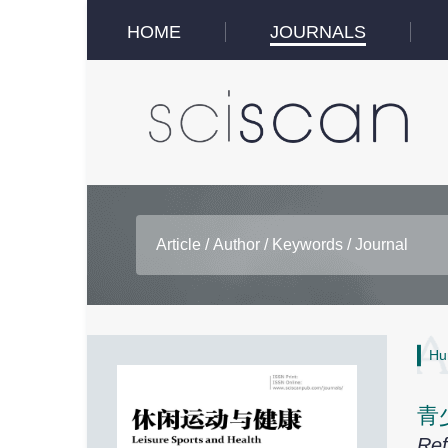
HOME
JOURNALS
Hu
青
Ref