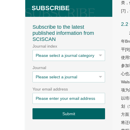
类，
SUBSCRIBE
[7
2.
Subscribe to the latest
published information from
SCISCAN
年B
Journal index
平[
使用
参加
Journal
心也
Wa
Your email address
项为
以培
划（
Submit
方面
将迁