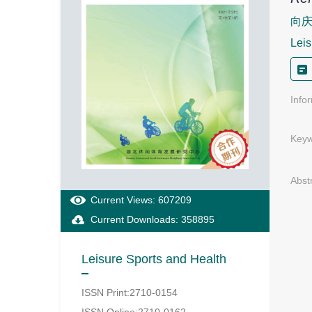
向庆
Leis
Info
Keyw
Abst
Current Views: 607209
Current Downloads: 358895
Leisure Sports and Health
ISSN Print:2710-0154
ISSN Online:2710-0162