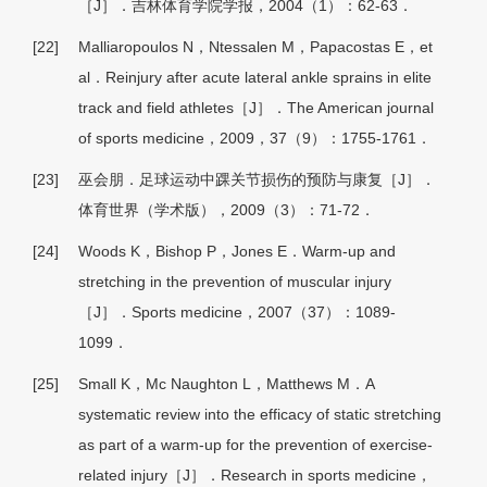
［J］．吉林体育学院学报，2004（1）：62-63．
[22]
Malliaropoulos N，Ntessalen M，Papacostas E，et
al．Reinjury after acute lateral ankle sprains in elite
track and field athletes［J］．The American journal
of sports medicine，2009，37（9）：1755-1761．
[23]
巫会朋．足球运动中踝关节损伤的预防与康复［J］．
体育世界（学术版），2009（3）：71-72．
[24]
Woods K，Bishop P，Jones E．Warm-up and
stretching in the prevention of muscular injury
［J］．Sports medicine，2007（37）：1089-
1099．
[25]
Small K，Mc Naughton L，Matthews M．A
systematic review into the efficacy of static stretching
as part of a warm-up for the prevention of exercise-
related injury［J］．Research in sports medicine，