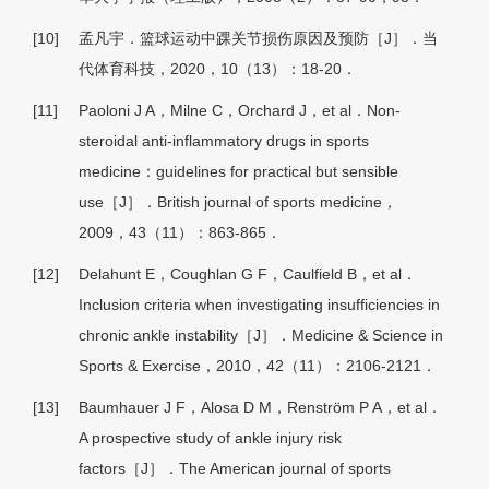
[10]
孟凡宇．篮球运动中踝关节损伤原因及预防［J］．当
代体育科技，2020，10（13）：18-20．
[11]
Paoloni J A，Milne C，Orchard J，et al．Non-
steroidal anti-inflammatory drugs in sports
medicine：guidelines for practical but sensible
use［J］．British journal of sports medicine，
2009，43（11）：863-865．
[12]
Delahunt E，Coughlan G F，Caulfield B，et al．
Inclusion criteria when investigating insufficiencies in
chronic ankle instability［J］．Medicine & Science in
Sports & Exercise，2010，42（11）：2106-2121．
[13]
Baumhauer J F，Alosa D M，Renström P A，et al．
A prospective study of ankle injury risk
factors［J］．The American journal of sports