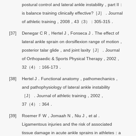
postural control and lateral ankle instability，part II：
is balance training clinically effective?［J］．Journal
of athletic training，2008，43（3）：305-315．
[37]
Denegar C R，Hertel J，Fonseca J．The effect of
lateral ankle sprain on dorsiflexion range of motion，
posterior talar glide，and joint laxity［J］．Journal
of Orthopaedic & Sports Physical Therapy，2002，
32（4）：166-173．
[38]
Hertel J．Functional anatomy，pathomechanics，
and pathophysiology of lateral ankle instability
［J］．Journal of athletic training，2002，
37（4）：364．
[39]
Roemer F W，Jomaah N，Niu J，et al．
Ligamentous injuries and the risk of associated
tissue damage in acute ankle sprains in athletes：a