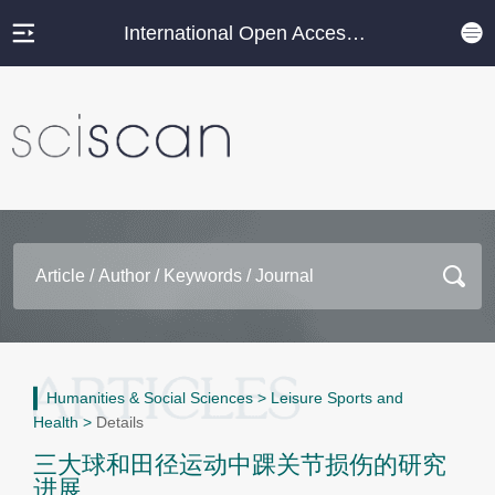
International Open Access Journal Platform
Humanities & Social Sciences
>
Leisure Sports and
Health
>
Details
三大球和田径运动中踝关节损伤的研究
进展