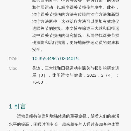
取合适的鞋子、护具等装备，并进行适当的热身
和伸展运动，以减少踝关节损伤的发生。此外，
治疗踝关节损伤的方法有传统的治疗方法和新型
治疗方法两种，这些治疗方法可以更加有效地促
进踝关节的恢复。本文旨在综述三大球和田径运
动中踝关节损伤的研究情况，从而寻找踝关节损
伤预防和治疗措施，更好地保护运动员的健康和
安全。
10.35534/lsh.0204015
DOI:
Cite:
吴涛．三大球和田径运动中踝关节损伤的研究进
展［J］．休闲运动与健康，2022，2（4）：
76-80．
1 引言
运动是维持健康和增强体质的重要途径，随着人们的生活
水平的提高，闲暇时间变长，越来越多的人通过参加各种体育