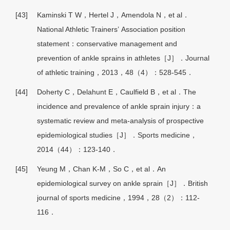
[43]
Kaminski T W，Hertel J，Amendola N，et al．
National Athletic Trainers’ Association position
statement：conservative management and
prevention of ankle sprains in athletes［J］．Journal
of athletic training，2013，48（4）：528-545．
[44]
Doherty C，Delahunt E，Caulfield B，et al．The
incidence and prevalence of ankle sprain injury：a
systematic review and meta-analysis of prospective
epidemiological studies［J］．Sports medicine，
2014（44）：123-140．
[45]
Yeung M，Chan K-M，So C，et al．An
epidemiological survey on ankle sprain［J］．British
journal of sports medicine，1994，28（2）：112-
116．