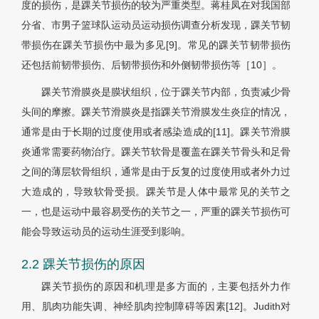
度的损伤，是踝关节损伤的较为严重类型。蒋桂凤在对我国部
分省、市男子篮球队运动员运动损伤调查分析发现，踝关节韧
带损伤在踝关节损伤中最为多见[9]。常见的踝关节韧带损伤
还包括前韧带损伤、后韧带损伤和外侧韧带损伤等［10］。
踝关节滑膜炎是膜状组织，位于踝关节内部，负责减少骨
头间的摩擦。踝关节滑膜炎是指踝关节滑膜发生炎症的情况，
通常是由于长期的过度使用或者感染造成的[11]。踝关节滑膜
炎通常需要药物治疗。踝关节软骨是覆盖在踝关节骨头和足骨
之间的薄层软骨组织，通常是由于反复的过度使用或者外力过
大造成的，导致软骨受损。踝关节是人体中最常见的关节之
一，也是运动中最容易受伤的关节之一，严重的踝关节损伤可
能会导致运动员的运动生涯受到影响。
2.2 踝关节损伤的原因
踝关节损伤的原因和机理是多方面的，主要包括外力作
用、肌肉功能失调、神经肌肉控制障碍等因素[12]。Judith对