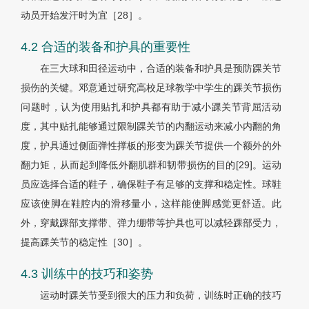
动员开始发汗时为宜［28］。
4.2 合适的装备和护具的重要性
在三大球和田径运动中，合适的装备和护具是预防踝关节
损伤的关键。邓意通过研究高校足球教学中学生的踝关节损伤
问题时，认为使用贴扎和护具都有助于减小踝关节背屈活动
度，其中贴扎能够通过限制踝关节的内翻运动来减小内翻的角
度，护具通过侧面弹性撑板的形变为踝关节提供一个额外的外
翻力矩，从而起到降低外翻肌群和韧带损伤的目的[29]。运动
员应选择合适的鞋子，确保鞋子有足够的支撑和稳定性。球鞋
应该使脚在鞋腔内的滑移量小，这样能使脚感觉更舒适。此
外，穿戴踝部支撑带、弹力绷带等护具也可以减轻踝部受力，
提高踝关节的稳定性［30］。
4.3 训练中的技巧和姿势
运动时踝关节受到很大的压力和负荷，训练时正确的技巧