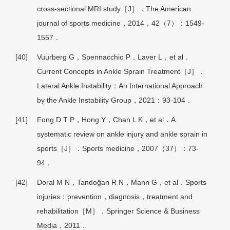
cross-sectional MRI study［J］．The American
journal of sports medicine，2014，42（7）：1549-
1557．
[40]
Vuurberg G，Spennacchio P，Laver L，et al．
Current Concepts in Ankle Sprain Treatment［J］．
Lateral Ankle Instability：An International Approach
by the Ankle Instability Group，2021：93-104．
[41]
Fong D T P，Hong Y，Chan L K，et al．A
systematic review on ankle injury and ankle sprain in
sports［J］．Sports medicine，2007（37）：73-
94．
[42]
Doral M N，Tandoğan R N，Mann G，et al．Sports
injuries：prevention，diagnosis，treatment and
rehabilitation［M］．Springer Science & Business
Media，2011．