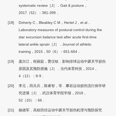
systematic review［J］．Gait & posture，
2017（52）：381-399．
[18]
Doherty C，Bleakley C M，Hertel J，et al．
Laboratory measures of postural control during the
star excursion balance test after acute first-time
lateral ankle sprain［J］．Journal of athletic
training，2015，50（6）：651-664．
[19]
庞尔江，程丽茹，曹仪钦．影响排球运动中踝关节损伤
原因及其预防措施［J］．当代体育科技，2014，
4（12）：8-9．
[20]
李元，田兵兵，陈睿智，等．攀岩运动损伤流行病学研
究进展［J］．武汉体育学院学报，2018，
52（10）：66．
[21]
杨德军．高校田径运动中踝关节损伤机理与预防探究