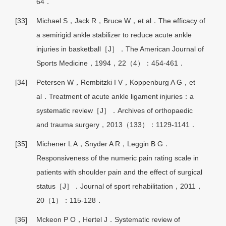
64．
[33]
Michael S，Jack R，Bruce W，et al．The efficacy of
a semirigid ankle stabilizer to reduce acute ankle
injuries in basketball［J］．The American Journal of
Sports Medicine，1994，22（4）：454-461．
[34]
Petersen W，Rembitzki I V，Koppenburg A G，et
al．Treatment of acute ankle ligament injuries：a
systematic review［J］．Archives of orthopaedic
and trauma surgery，2013（133）：1129-1141．
[35]
Michener L A，Snyder A R，Leggin B G．
Responsiveness of the numeric pain rating scale in
patients with shoulder pain and the effect of surgical
status［J］．Journal of sport rehabilitation，2011，
20（1）：115-128．
[36]
Mckeon P O，Hertel J．Systematic review of