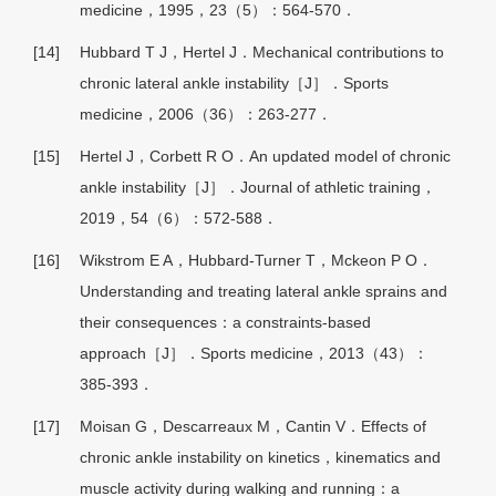
medicine，1995，23（5）：564-570．
[14]
Hubbard T J，Hertel J．Mechanical contributions to
chronic lateral ankle instability［J］．Sports
medicine，2006（36）：263-277．
[15]
Hertel J，Corbett R O．An updated model of chronic
ankle instability［J］．Journal of athletic training，
2019，54（6）：572-588．
[16]
Wikstrom E A，Hubbard-Turner T，Mckeon P O．
Understanding and treating lateral ankle sprains and
their consequences：a constraints-based
approach［J］．Sports medicine，2013（43）：
385-393．
[17]
Moisan G，Descarreaux M，Cantin V．Effects of
chronic ankle instability on kinetics，kinematics and
muscle activity during walking and running：a