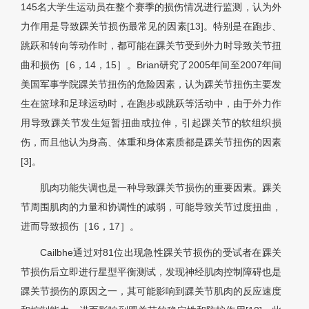
145名大学生运动员在整个赛季的损伤情况进行监测，认为外
力作用是导致踝关节损伤最常见的因素[13]。特别是在跑步、
跳跃和转向等动作时，都可能在踝关节受到外力时导致关节扭
曲和损伤［6，14，15］。Brian研究了2005年间至2007年间
美国军事学院踝关节扭伤的危险因素，认为踝关节扭伤主要发
生在篮球和足球运动时，在跑步或跳跃等活动中，由于外力作
用导致踝关节发生短暂扭曲或拉伸，引起踝关节的软组织损
伤，而且他认为身高、体重和身体素质都是踝关节扭伤的因素
[3]。
肌肉功能失调也是一种导致踝关节损伤的重要因素。踝关
节周围肌肉的力量和协调性的减弱，可能导致关节过度扭曲，
进而导致损伤［16，17］。
Cailbhe通过对81位出现急性踝关节损伤的受试者在踝关
节损伤后立即进行星型平衡测试，发现神经肌肉控制障碍也是
踝关节损伤的原因之一，其可能影响到踝关节肌肉的反应速度