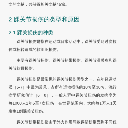
文的文献，共获得相关文献45篇。
2 踝关节损伤的类型和原因
2.1 踝关损伤的种类
踝关节损伤是指在运动或日常活动中，踝关节受到过度拉
伸或扭转造成的软组织损伤。
主要有踝关节扭伤、踝关节韧带损伤、踝关节滑膜炎和踝
关节软骨损伤。
踝关节扭伤是最常见的踝关节损伤类型之一。在年轻运动
员［5-7］中最为常见，占所有运动损伤的10％至30％。流行
病学研究估计［6，8］，一般人群中踝关节扭伤的发病率为
每1000人1年5至7次扭伤，在世界范围内，大约每1万人1天
发生1例踝关节扭伤。
踝关节韧带损伤指由于外力作用导致踝部韧带受到不同程