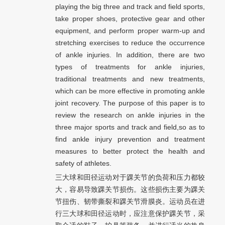
playing the big three and track and field sports,
take proper shoes, protective gear and other
equipment, and perform proper warm-up and
stretching exercises to reduce the occurrence
of ankle injuries. In addition, there are two
types of treatments for ankle injuries,
traditional treatments and new treatments,
which can be more effective in promoting ankle
joint recovery. The purpose of this paper is to
review the research on ankle injuries in the
three major sports and track and field,so as to
find ankle injury prevention and treatment
measures to better protect the health and
safety of athletes.
三大球和田径运动对于踝关节的负荷和压力都较
大，容易导致踝关节损伤。这些损伤主要为踝关
节扭伤、韧带撕裂和踝关节滑膜炎。运动员在进
行三大球和田径运动时，应注意保护踝关节，采