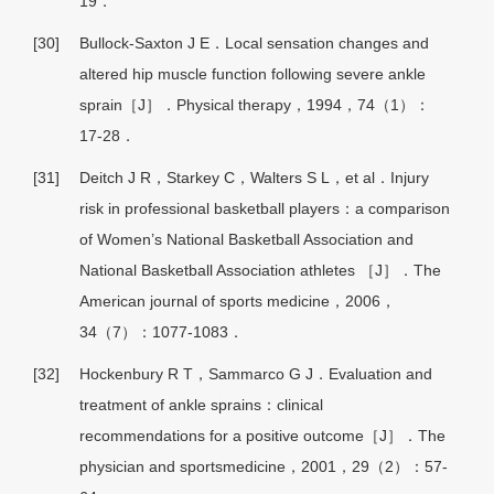
19．
[30]
Bullock-Saxton J E．Local sensation changes and
altered hip muscle function following severe ankle
sprain［J］．Physical therapy，1994，74（1）：
17-28．
[31]
Deitch J R，Starkey C，Walters S L，et al．Injury
risk in professional basketball players：a comparison
of Women’s National Basketball Association and
National Basketball Association athletes ［J］．The
American journal of sports medicine，2006，
34（7）：1077-1083．
[32]
Hockenbury R T，Sammarco G J．Evaluation and
treatment of ankle sprains：clinical
recommendations for a positive outcome［J］．The
physician and sportsmedicine，2001，29（2）：57-