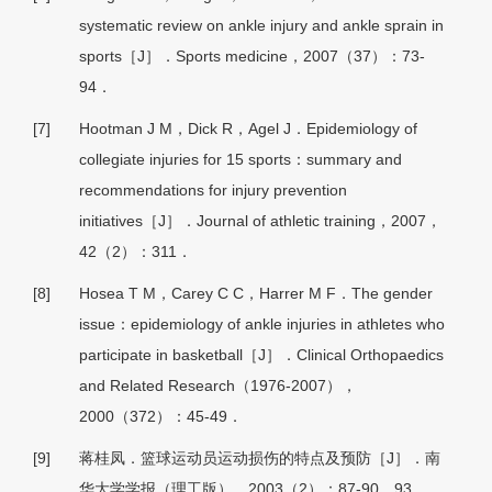
systematic review on ankle injury and ankle sprain in
sports［J］．Sports medicine，2007（37）：73-
94．
[7]
Hootman J M，Dick R，Agel J．Epidemiology of
collegiate injuries for 15 sports：summary and
recommendations for injury prevention
initiatives［J］．Journal of athletic training，2007，
42（2）：311．
[8]
Hosea T M，Carey C C，Harrer M F．The gender
issue：epidemiology of ankle injuries in athletes who
participate in basketball［J］．Clinical Orthopaedics
and Related Research（1976-2007），
2000（372）：45-49．
[9]
蒋桂凤．篮球运动员运动损伤的特点及预防［J］．南
华大学学报（理工版），2003（2）：87-90，93．