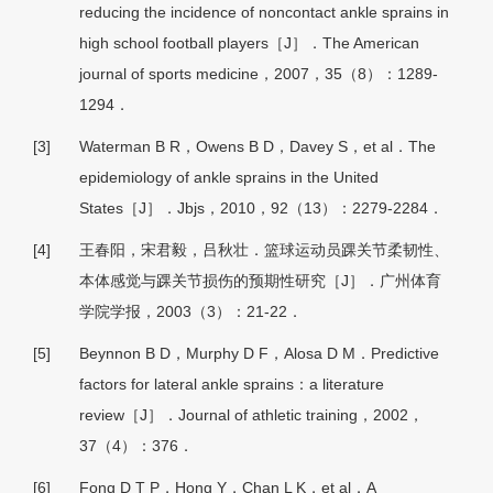
reducing the incidence of noncontact ankle sprains in
high school football players［J］．The American
journal of sports medicine，2007，35（8）：1289-
1294．
[3]
Waterman B R，Owens B D，Davey S，et al．The
epidemiology of ankle sprains in the United
States［J］．Jbjs，2010，92（13）：2279-2284．
[4]
王春阳，宋君毅，吕秋壮．篮球运动员踝关节柔韧性、
本体感觉与踝关节损伤的预期性研究［J］．广州体育
学院学报，2003（3）：21-22．
[5]
Beynnon B D，Murphy D F，Alosa D M．Predictive
factors for lateral ankle sprains：a literature
review［J］．Journal of athletic training，2002，
37（4）：376．
[6]
Fong D T P，Hong Y，Chan L K，et al．A