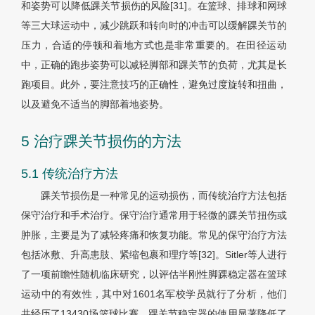
和姿势可以降低踝关节损伤的风险[31]。在篮球、排球和网球
等三大球运动中，减少跳跃和转向时的冲击可以缓解踝关节的
压力，合适的停顿和着地方式也是非常重要的。在田径运动
中，正确的跑步姿势可以减轻脚部和踝关节的负荷，尤其是长
跑项目。此外，要注意技巧的正确性，避免过度旋转和扭曲，
以及避免不适当的脚部着地姿势。
5 治疗踝关节损伤的方法
5.1 传统治疗方法
踝关节损伤是一种常见的运动损伤，而传统治疗方法包括
保守治疗和手术治疗。保守治疗通常用于轻微的踝关节扭伤或
肿胀，主要是为了减轻疼痛和恢复功能。常见的保守治疗方法
包括冰敷、升高患肢、紧缩包裹和理疗等[32]。Sitler等人进行
了一项前瞻性随机临床研究，以评估半刚性脚踝稳定器在篮球
运动中的有效性，其中对1601名军校学员就行了分析，他们
共经历了13430场篮球比赛，踝关节稳定器的使用显著降低了