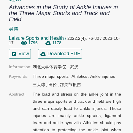
Advances in the Study of Ankle Injuries in
the Three Major Sports and Track and
Field
吴涛
Leisure Sports and Health
/
2022,2(4): 76-80 / 2023-10-
17
1796
1178
View
Download PDF
Information:
湖北大学体育学院，武汉 
Keywords:
Three major sports
;
Athletics
;
Ankle injuries
三大球
;
田径
;
踝关节损伤
Abstract:
The load and stress on the ankle joint in the
three major sports and track and field are high
and can easily lead to ankle injuries. These
injuries are mainly ankle sprains, ligament
tears and ankle synovitis. Athletes should pay
attention to protecting the ankle joint when