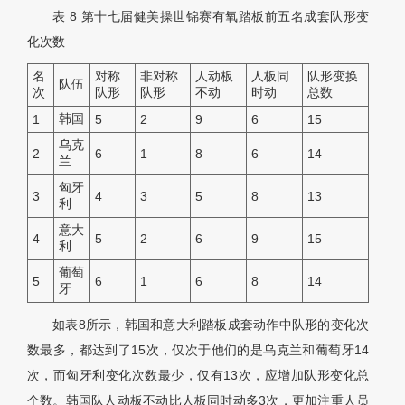
表 8
第十七届健美操世锦赛有氧踏板前五名成套队形变
化次数
名
对称
非对称
人动板
人板同
队形变换
队伍
次
队形
队形
不动
时动
总数
韩国
1
5
2
9
6
15
乌克
2
6
1
8
6
14
兰
匈牙
3
4
3
5
8
13
利
意大
4
5
2
6
9
15
利
葡萄
5
6
1
6
8
14
牙
如表8所示，韩国和意大利踏板成套动作中队形的变化次
数最多，都达到了15次，仅次于他们的是乌克兰和葡萄牙14
次，而匈牙利变化次数最少，仅有13次，应增加队形变化总
个数。韩国队人动板不动比人板同时动多3次，更加注重人员