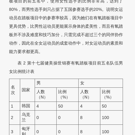
板项目的前五名中，使用女性选手的比例非常高，达到了
80%，而男性选手则只占据了五国参赛选手的20%。说明女运
动员在踏板项目中的参赛率较高，因为她们在有氧踏板项目中
更具优势，比男性运动员更能展示身体的柔美性，而且有氧踏
板并不涉及难度和技巧加分，只需完成不超过三个的同伴协作
动作，因此在全女运动员的成套动作中，对女运动员的素质和
能力要求都更高。
表 2
第十七届健美操世锦赛有氧踏板项目前五名队伍男
女比例统计表
男
女
名
国家
人数
比例
人数
比例
次
（N）
（%）
（N）
（%）
韩国
1
4
50
4
50
乌克
2
0
0
8
100
兰
匈牙
3
0
0
8
100
利