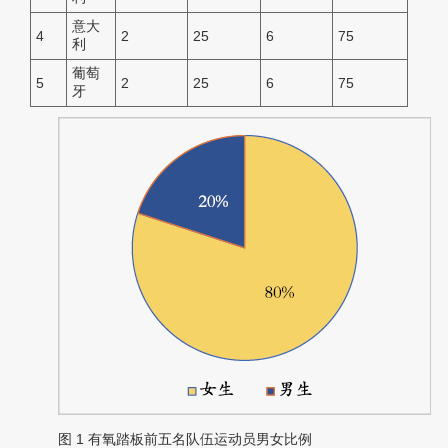
意大
4
2
25
6
75
利
葡萄
5
2
25
6
75
牙
图 1
有氧踏板前五名队伍运动员男女比例