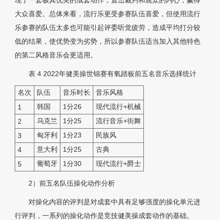
现了一套极其优美的成套动作，直击裁判和观众的内心，赢得
大众喜爱。总体来看，流行乐更受参赛队伍喜爱，但使用流行
乐参赛的队伍太多也可能引起评委听觉疲劳，造成平均打分较
低的结果，使优势变为劣势，所以参赛队伍适当加入其他特色
的第二风格音乐会更适用。
表 4
2022年健美操世锦赛有氧踏板前五名音乐选择统计
名次
队伍
音乐时长
音乐风格
韩国
1分26
现代流行+机械
1
乌克兰
1分25
流行音乐+街舞
2
匈牙利
1分23
民族风
3
意大利
1分25
古典
4
葡萄牙
1分30
现代流行+爵士
5
2）前五名队伍操化动作分析
对操化内容的评判是对成套中具有足够强度的操化单元进
行评判，一系列的操化动作是竞技健美操成套动作的基础。