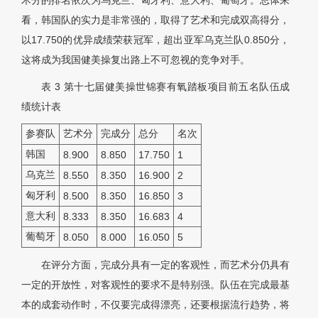
术分的排名依次为乌克兰、匈牙利、意大利、葡萄牙。总体来
看，韩国队的实力是非常强的，取得了艺术和完成双高得分，
以17.750的优异成绩荣获冠军，超出亚军乌克兰队0.850分，
这将成为我国健美操复出路上不可忽视的竞争对手。
表 3
第十七届健美操世锦赛有氧踏板项目前五名队伍成
绩统计表
参赛队
艺术分
完成分
总分
名次
韩国
8.900
8.850
17.750
1
乌克兰
8.550
8.350
16.900
2
匈牙利
8.500
8.350
16.850
3
意大利
8.333
8.350
16.683
4
葡萄牙
8.050
8.000
16.050
5
在评分方面，完成分具有一定的客观性，而艺术分仍具有
一定的开放性，对客观性的要求不是特别强。队伍在完成最基
本的成套动作时，不仅要完成得漂亮，还要根据流行趋势，将