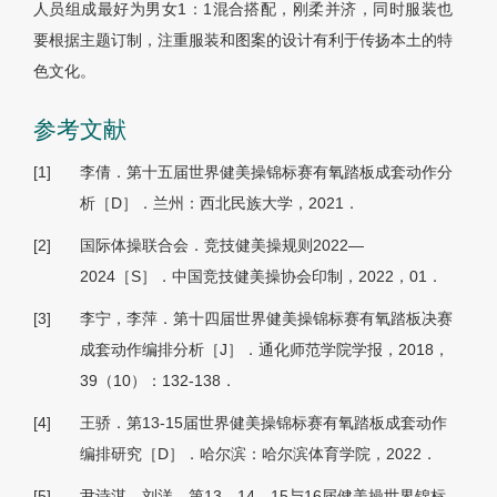
人员组成最好为男女1：1混合搭配，刚柔并济，同时服装也
要根据主题订制，注重服装和图案的设计有利于传扬本土的特
色文化。
参考文献
[1]
李倩．第十五届世界健美操锦标赛有氧踏板成套动作分
析［D］．兰州：西北民族大学，2021．
[2]
国际体操联合会．竞技健美操规则2022—
2024［S］．中国竞技健美操协会印制，2022，01．
[3]
李宁，李萍．第十四届世界健美操锦标赛有氧踏板决赛
成套动作编排分析［J］．通化师范学院学报，2018，
39（10）：132-138．
[4]
王骄．第13-15届世界健美操锦标赛有氧踏板成套动作
编排研究［D］．哈尔滨：哈尔滨体育学院，2022．
[5]
尹诗淇，刘洋．第13、14、15与16届健美操世界锦标