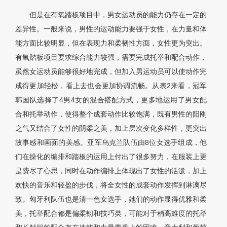
但是在有氧踏板项目中，男女运动员的能力仍存在一定的
差异性。一般来说，男性的运动能力要强于女性，在力量和体
能方面比较明显，但在表现力和柔韧性方面，女性更为突出。
有氧踏板项目要求综合能力较强，需要完成托举和配合动作，
虽然女运动员能够很好地完成，但加入男运动员可以使动作完
成得更加轻松，看上去也会更加协调流畅。从表2来看，冠军
韩国队选择了4男4女的混合搭配方式，更多地运用了男女配
合和托举动作，使得整个成套动作比较饱满，既有男性的阳刚
之气又结合了女性的阴柔之美，加上层次变化多样性，更突出
故事感和画面的美感。亚军乌克兰队伍由8位女选手组成，他
们在操化的编排和踏板的运用上付出了很多努力，在服装上更
是费尽了心思，同时在动作编排上体现出了女性的活泼，加上
欢快的音乐和轻盈的步伐，将全女性的成套动作发挥到淋漓尽
致。匈牙利队伍也是清一色女选手，她们的动作显得优雅和柔
美，托举配合都是偏柔韧和技巧类，可能对于稍高难度的托举