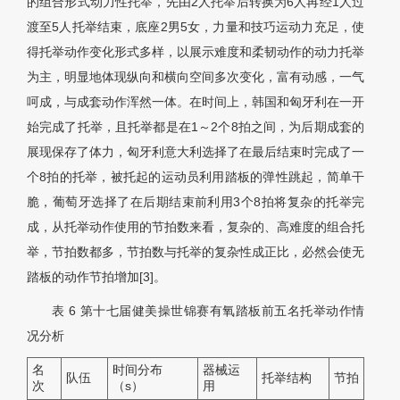
的组合形式动力性托举，先由2人托举后转换为6人再经1人过
渡至5人托举结束，底座2男5女，力量和技巧运动力充足，使
得托举动作变化形式多样，以展示难度和柔韧动作的动力托举
为主，明显地体现纵向和横向空间多次变化，富有动感，一气
呵成，与成套动作浑然一体。在时间上，韩国和匈牙利在一开
始完成了托举，且托举都是在1～2个8拍之间，为后期成套的
展现保存了体力，匈牙利意大利选择了在最后结束时完成了一
个8拍的托举，被托起的运动员利用踏板的弹性跳起，简单干
脆，葡萄牙选择了在后期结束前利用3个8拍将复杂的托举完
成，从托举动作使用的节拍数来看，复杂的、高难度的组合托
举，节拍数都多，节拍数与托举的复杂性成正比，必然会使无
踏板的动作节拍增加[3]。
表 6
第十七届健美操世锦赛有氧踏板前五名托举动作情
况分析
名
时间分布
器械运
队伍
托举结构
节拍
次
（s）
用