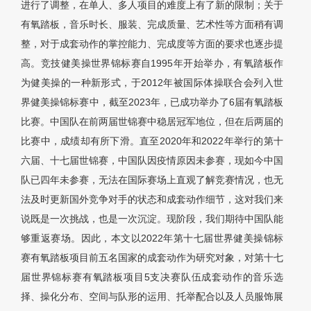
进行了调整，在单人、多人项目的难度上有了新的限制；关于
有氧踏板，音乐时长、服装、完成质量、艺术性等方面稍有调
整，对于成套动作的掌控能力、完成度等方面的要求也逐步提
高。竞技健美操世界锦标赛自1995年开始举办，有氧踏板作
为健美操的一种新形式，于2012年被国际体操联合会列入世
界健美操锦标赛中，截至2023年，已成功举办了6届有氧踏板
比赛。中国队在前两届世锦赛中稳居冠军地位，但在后两届的
比赛中，成绩却有所下滑。直至2020年和2022年举行的第十
六届、十七届世锦赛，中国队因疫情原因未参赛，现如今中国
队已四年未参赛，无法在国际赛场上直观了解竞赛情况，也无
法及时更新国外竞争对手的状态和成套动作细节，这对我们来
说既是一次挑战，也是一次沉淀。现阶段，我们期待中国队能
够重返赛场。因此，本文以2022年第十七届世界健美操锦标
赛有氧踏板项目前五名国家的成套动作为研究对象，对第十七
届世界锦标赛有氧踏板项目5支决赛队伍成套动作的音乐选
择、操化分布、空间与队形的运用、托举配合以及人员服饰展