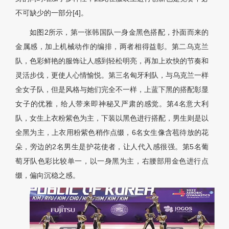
不可缺少的一部分[4]。
如图2所示，第一张韩国队一身金黑色搭配，扑面而来的
金属感，加上机械动作的编排，两者相得益彰。第二乌克兰
队，色彩鲜艳的服饰让人感到轻松明亮，再加上欢快的节奏和
灵活步伐，更使人心情愉悦。第三名匈牙利队，与乌克兰一样
全女子队，但是风格与她们完全不一样，上蓝下黑的搭配彰显
女子的优雅，给人带来即神秘又严肃的感觉。第4名意大利
队，女生上衣粉紫色为主，下装以黑色进行搭配，男生则是以
全黑为主，上衣用粉紫色稍作点缀，6名女生像含苞待放的花
朵，旁边的2名男生是护花使者，让人代入感很强。第5名葡
萄牙队色彩比较单一，以一身黑为主，右腰部用金色进行点
缀，偏向沉稳之感。