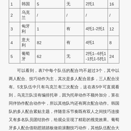
韩国
无
2托1
1
5
16
乌克
2
/
/
/
/
兰
匈牙
有
4托1-2托1
3
1
12
利
意大
有
4托1
4
82
8
利
葡萄
2托1--6托1
无
5
62
24
牙
-1托1-5托1
可以看到，表7中每个队伍的配合均不超过3个，其中以
两人配合、技巧动作为主，其次是多人配合居多，三人配合没
有。5支队伍中只有乌克兰有三次配合，这在表5中可直观看
到，乌克兰队没有编排托举，因为托举动作不额外加分，算在
同伴协作配合动作中，所以其他队均还有两次配合动作。韩国
队的多人配合紧贴主题，伴随音乐节奏既有双人之间技巧连接
又有多名队员团结协作，给观众呈现了精彩的视觉效果。葡萄
牙多人配合借助蹬踏踏板做前滚翻技巧动作，其他队伍配合大