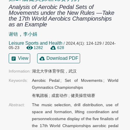
Analysis of Aerobic Pedal Sets of
Movements under the New Rules —Take
the 17th World Aerobics Championships
as an Example
,
谢锫
李小娟
Leisure Sports and Health
/
2024,4(1): 124-129 / 2024-
05-23
1282
628
View
Download PDF
Information:
湖北大学体育学院，武汉
Keywords:
Aerobic Pedal
;
Set of Movements
;
World
Gymnastics Championships
有氧踏板
;
成套动作
;
健美操世锦赛
Abstract:
The music selection, drill distribution, use of
space and formation, lifting coordination and
personnelcostume display of the five finalists of
the 17th World Championships aerobic pedal