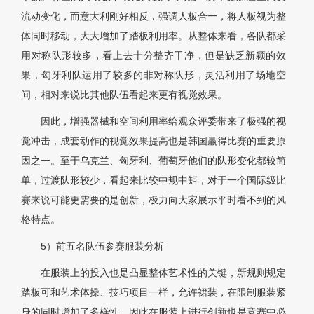
流动变化，而意大利刚好相反，强调人板合一，将人板视为整
体同时移动，大大增加了踏板利用率。从整体来看，各队都采
用对称队形较多，看上去十分整齐干净，但是缺乏新颖的效
果，匈牙利队运用了较多的非对称队形，灵活利用了场地空
间，相对来说比其他队伍看起来更有视觉效果。
因此，增强器械和空间利用率给观众评委带来了极强的视
觉冲击，成套动作的视觉效果提高也是韩国赢得比赛的重要原
因之一。至于乌克兰、匈牙利、葡萄牙他们的队形变化都较简
单，过渡队形较少，看起来比较中规中矩，对于一个国际级比
赛来说可能更需要的是创新，极力向大家展示平时看不到的风
格特点。
5）前五名队伍参赛服装分析
在服装上的投入也是凸显整体艺术性的关键，新规则规定
踏板可和艺术体操、技巧项目一样，允许裙装，在限制服装紧
身的同时增加了多样性，因此在服装上进行创新也是竞赛中必