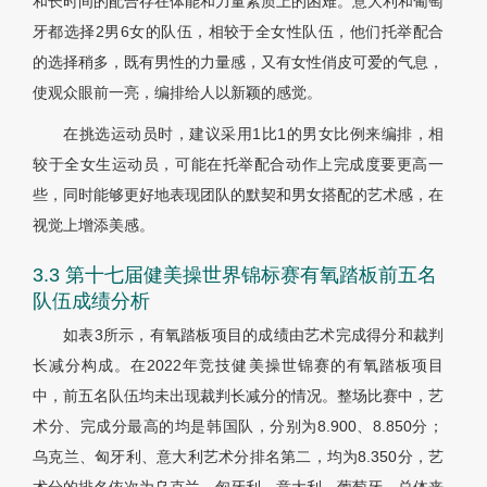
和长时间的配合存在体能和力量素质上的困难。意大利和葡萄
牙都选择2男6女的队伍，相较于全女性队伍，他们托举配合
的选择稍多，既有男性的力量感，又有女性俏皮可爱的气息，
使观众眼前一亮，编排给人以新颖的感觉。
在挑选运动员时，建议采用1比1的男女比例来编排，相
较于全女生运动员，可能在托举配合动作上完成度要更高一
些，同时能够更好地表现团队的默契和男女搭配的艺术感，在
视觉上增添美感。
3.3 第十七届健美操世界锦标赛有氧踏板前五名
队伍成绩分析
如表3所示，有氧踏板项目的成绩由艺术完成得分和裁判
长减分构成。在2022年竞技健美操世锦赛的有氧踏板项目
中，前五名队伍均未出现裁判长减分的情况。整场比赛中，艺
术分、完成分最高的均是韩国队，分别为8.900、8.850分；
乌克兰、匈牙利、意大利艺术分排名第二，均为8.350分，艺