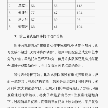
乌克兰
2
56
56
112
匈牙利
3
77
47
124
意大利
4
57
39
96
葡萄牙
5
63
41
104
3）前五名队伍同伴协作动作分析
新评分规则规定“在成套动作中完成托举动作不加分，但
可完成不超过3次同伴协作动作”。规则中的配合是成套中艺术
分的关键，虽然托举已经不加分，但是许多队伍还是将托举配
合编排进成套动作中，并且发挥出画龙点睛的作用。
通过表6分析可知，此次比赛队伍没有重点强调托举，反
而一笔带过，托举结构简单，韩国分两组2托1同时进行，匈
牙利和意大利都是4托1，但匈牙利托举过程经历了交接，4位
底座通过托举踏板，将尖子举起后由另外2位底座托起翻身
下，过程简单且优雅，而葡萄牙在托举上较为惊艳，采用复杂