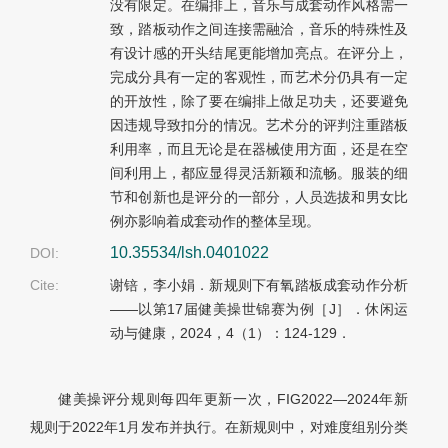
没有限定。在编排上，音乐与成套动作风格需一
致，踏板动作之间连接需融洽，音乐的特殊性及
有设计感的开头结尾更能增加亮点。在评分上，
完成分具有一定的客观性，而艺术分仍具有一定
的开放性，除了要在编排上做足功夫，还要避免
因违规导致扣分的情况。艺术分的评判注重踏板
利用率，而且无论是在器械使用方面，还是在空
间利用上，都应显得灵活新颖和流畅。服装的细
节和创新也是评分的一部分，人员选拔和男女比
例亦影响着成套动作的整体呈现。
10.35534/lsh.0401022
DOI:
Cite:
谢锫，李小娟．新规则下有氧踏板成套动作分析
——以第17届健美操世锦赛为例［J］．休闲运
动与健康，2024，4（1）：124-129．
健美操评分规则每四年更新一次，FIG2022—2024年新
规则于2022年1月发布并执行。在新规则中，对难度组别分类