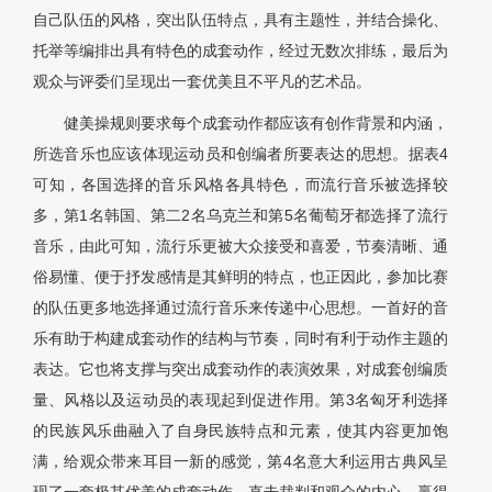
自己队伍的风格，突出队伍特点，具有主题性，并结合操化、
托举等编排出具有特色的成套动作，经过无数次排练，最后为
观众与评委们呈现出一套优美且不平凡的艺术品。
健美操规则要求每个成套动作都应该有创作背景和内涵，
所选音乐也应该体现运动员和创编者所要表达的思想。据表4
可知，各国选择的音乐风格各具特色，而流行音乐被选择较
多，第1名韩国、第二2名乌克兰和第5名葡萄牙都选择了流行
音乐，由此可知，流行乐更被大众接受和喜爱，节奏清晰、通
俗易懂、便于抒发感情是其鲜明的特点，也正因此，参加比赛
的队伍更多地选择通过流行音乐来传递中心思想。一首好的音
乐有助于构建成套动作的结构与节奏，同时有利于动作主题的
表达。它也将支撑与突出成套动作的表演效果，对成套创编质
量、风格以及运动员的表现起到促进作用。第3名匈牙利选择
的民族风乐曲融入了自身民族特点和元素，使其内容更加饱
满，给观众带来耳目一新的感觉，第4名意大利运用古典风呈