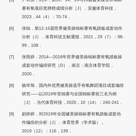
赛有氧项目奖牌榜成绩分析［J］．安徽体育科技，
2023，44（4）：70-74．
[6]
张灿．第12-15届世界健美操锦标赛有氧踏板成套动作
分析［J］．体育科技文献通报，2021，29（7）：98-
99，108．
[7]
张雨婷．2014—2018年世界健美操锦标赛有氧踏板操
成套动作编排研究［D］．南京：南京体育学院，
2020．
[8]
杨华旭．国内外优秀健美操选手有氧舞蹈项目成套编排
研究——以2019年世锦赛与全国锦标赛前三名为例
［J］．当代体育科技，2020，10（14）：240-241．
[9]
尉婷婷．对2019年全国健美操锦标赛有氧踏板成套动
作编排的分析［J］．体育世界（学术版），
2019（12）：116，139．