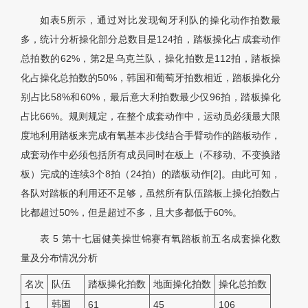
如表5所示，通过对比发现匈牙利队的操化动作拍数最
多，统计分析操化部分总数目是124拍，踏板操化占成套动作
总拍数的62%，第2是乌克兰队，操化拍数是112拍，踏板操
化占操化总拍数的50%，韩国和葡萄牙拍数相近，踏板操化分
别占比58%和60%，最后意大利拍数最少仅96拍，踏板操化
占比66%。规则规定，在整个成套动作中，运动员必须最大限
度地利用踏板来完成有氧基本步伐结合手臂动作的踏板动作，
成套动作中必须包括所有成员同时在板上（不移动、不变换踏
板）完成的连续3个8拍（24拍）的踏板动作[2]。由此可知，
各队对踏板的利用还不足够，虽然所有队伍踏板上操化拍数占
比都超过50%，但是超过不多，且大多都低于60%。
表 5
第十七届健美操世锦赛有氧踏板前五名成套操化数
量及分布情况分析
名次
队伍
踏板操化拍数
地面操化拍数
操化总拍数
韩国
1
61
45
106