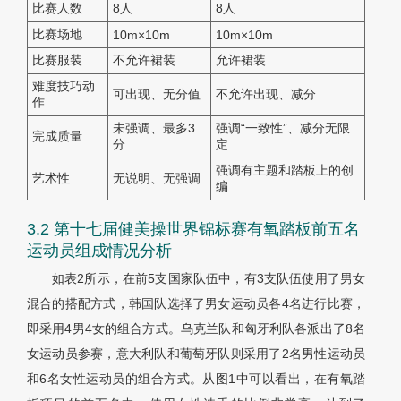
比赛人数
8人
8人
比赛场地
10m×10m
10m×10m
比赛服装
不允许裙装
允许裙装
难度技巧动
可出现、无分值
不允许出现、减分
作
未强调、最多3
强调“一致性”、减分无限
完成质量
分
定
强调有主题和踏板上的创
艺术性
无说明、无强调
编
3.2 第十七届健美操世界锦标赛有氧踏板前五名
运动员组成情况分析
如表2所示，在前5支国家队伍中，有3支队伍使用了男女
混合的搭配方式，韩国队选择了男女运动员各4名进行比赛，
即采用4男4女的组合方式。乌克兰队和匈牙利队各派出了8名
女运动员参赛，意大利队和葡萄牙队则采用了2名男性运动员
和6名女性运动员的组合方式。从图1中可以看出，在有氧踏