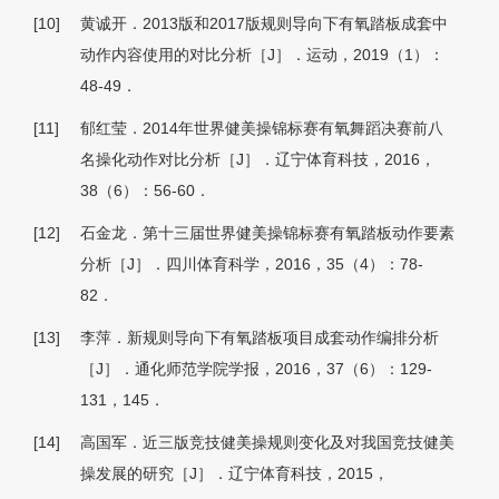
[10]
黄诚开．2013版和2017版规则导向下有氧踏板成套中
动作内容使用的对比分析［J］．运动，2019（1）：
48-49．
[11]
郁红莹．2014年世界健美操锦标赛有氧舞蹈决赛前八
名操化动作对比分析［J］．辽宁体育科技，2016，
38（6）：56-60．
[12]
石金龙．第十三届世界健美操锦标赛有氧踏板动作要素
分析［J］．四川体育科学，2016，35（4）：78-
82．
[13]
李萍．新规则导向下有氧踏板项目成套动作编排分析
［J］．通化师范学院学报，2016，37（6）：129-
131，145．
[14]
高国军．近三版竞技健美操规则变化及对我国竞技健美
操发展的研究［J］．辽宁体育科技，2015，