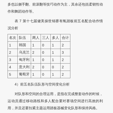
多也以侧手翻、前滚翻等技巧动作为主，其余还包括柔韧性动
作和舞蹈动作等。
表 7
第十七届健美操世锦赛有氧踏板前五名配合动作情
况分析
名次
队伍
两人
三人
多人
合计
韩国
1
1
0
1
2
乌克兰
2
2
0
1
3
匈牙利
3
1
0
1
2
意大利
4
2
0
0
2
葡萄牙
5
1
0
1
2
4）前五名队伍队形与空间变化分析
对队形和空间的合理运用，是指在完成整套动作的时候，
运动员通过移动路线和多人配合要对赛场空间进行高效的利
用，并且还要扣紧主题运用踏板器械变化队形和保持风格。