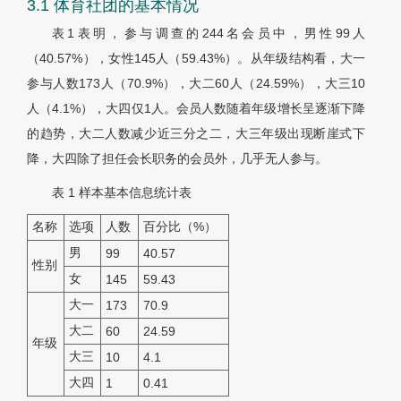
3.1 体育社团的基本情况
表1表明，参与调查的244名会员中，男性99人
（40.57%），女性145人（59.43%）。从年级结构看，大一
参与人数173人（70.9%），大二60人（24.59%），大三10
人（4.1%），大四仅1人。会员人数随着年级增长呈逐渐下降
的趋势，大二人数减少近三分之二，大三年级出现断崖式下
降，大四除了担任会长职务的会员外，几乎无人参与。
表 1
样本基本信息统计表
名称
选项
人数
百分比（%）
男
99
40.57
性别
女
145
59.43
大一
173
70.9
大二
60
24.59
年级
大三
10
4.1
大四
1
0.41