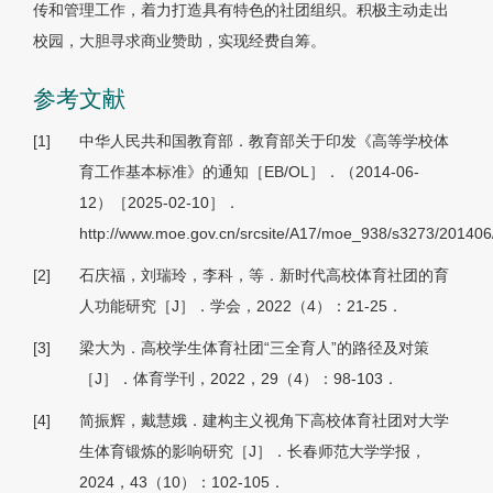
传和管理工作，着力打造具有特色的社团组织。积极主动走出
校园，大胆寻求商业赞助，实现经费自筹。
参考文献
[1]
中华人民共和国教育部．教育部关于印发《高等学校体
育工作基本标准》的通知［EB/OL］．（2014-06-
12）［2025-02-10］．
http://www.moe.gov.cn/srcsite/A17/moe_938/s3273/2014
[2]
石庆福，刘瑞玲，李科，等．新时代高校体育社团的育
人功能研究［J］．学会，2022（4）：21-25．
[3]
梁大为．高校学生体育社团“三全育人”的路径及对策
［J］．体育学刊，2022，29（4）：98-103．
[4]
简振辉，戴慧娥．建构主义视角下高校体育社团对大学
生体育锻炼的影响研究［J］．长春师范大学学报，
2024，43（10）：102-105．