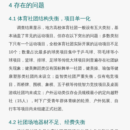
4 存在的问题
4.1 体育社团结构失衡，项目单一化
调查结果显示，地方高校体育社团一般设有五大类别，基
本涵盖了常见的运动项目。但存在以下突出的问题：多数类别
下只有一个运动项目，全校体育社团实际开展的运动项目不足
10个；数量占比最多的球类项目集中于乒乓球、羽毛球等小
球项目，篮球、排球、足球等传统大球项目则普遍存在社团缺
失现象；健美舞蹈类仅有国标舞单一社团，健美操、瑜伽等健
康塑形类社团尚未设立；益智类社团严重失衡，仅有电竞项
目，而桥牌、围棋、象棋、五子棋等传统智力竞技项目及桌面
游戏社团均未成立；户外运动类仅存会员规模最小的定向越野
社（15人），时下广受青年群体青睐的轮滑、户外拓展、自
行车等项目尚未组建正式社团。
4.2 社团场地器材不足、经费失衡