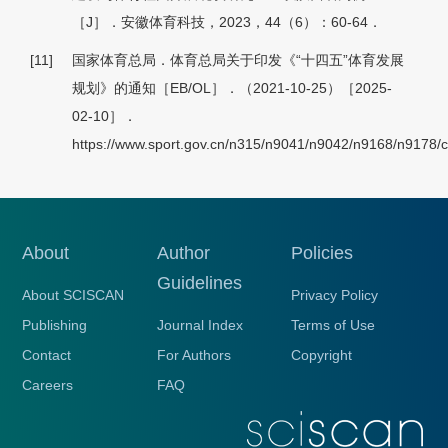
［J］．安徽体育科技，2023，44（6）：60-64．
[11]
国家体育总局．体育总局关于印发《“十四五”体育发展
规划》的通知［EB/OL］．（2021-10-25）［2025-
02-10］．
https://www.sport.gov.cn/n315/n9041/n9042/n9168/n9178/c
About
Author
Policies
Guidelines
About SCISCAN
Privacy Policy
Publishing
Journal Index
Terms of Use
Contact
For Authors
Copyright
Careers
FAQ