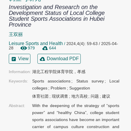
Investigation and Research on the
Development Status of Local College
Student Sports Associations in Hubei
Province
王双丽
Leisure Sports and Health
/
2024,4(4): 59-63 / 2025-04-
28
979
644
View
Download PDF
Information:
湖北工程学院体育学院，孝感
Keywords:
Sports associations
;
Status survey
;
Local
colleges
;
Problem
;
Suggestion
体育社团
;
现状调查
;
地方高校
;
问题
;
建议
Abstract:
With the deepening of the strategy of “sports
power” and “healthy China”, college student
sports associations have become an important
carrier of campus culture construction and