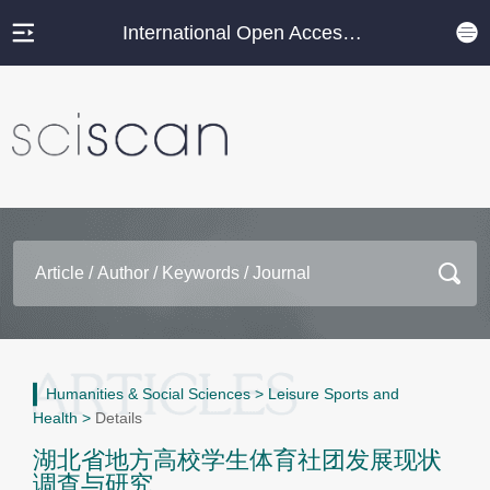
International Open Access Journal Platform
Humanities & Social Sciences
>
Leisure Sports and
Health
>
Details
湖北省地方高校学生体育社团发展现状
调查与研究