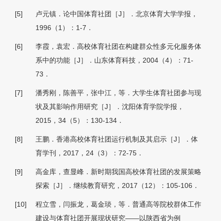
[5]
卢元镇．论中国体育社团［J］．北京体育大学学报，
1996（1）：1-7．
[6]
李霞，袁宏．高校体育社团在构建群众性多元化服务体
系中的功能［J］．山东体育科技，2004（4）：71-
73．
[7]
潘秀刚，陈善平，张中江，等．大学生体育社团参与现
状及其影响作用研究［J］．沈阳体育学院学报，
2015，34（5）：130-134．
[8]
王鹏．香港高校体育社团运行机制及其启示［J］．体
育学刊，2017，24（3）：72-75．
[9]
高金库，查显峰．新时期我国高校体育社团的发展策略
探索［J］．继续教育研究，2017（12）：105-106．
[10]
程立雪，闫振龙，葛金琰，等．普通高等院校群体工作
建设与体育社团开展现状研究——以陕西省为例