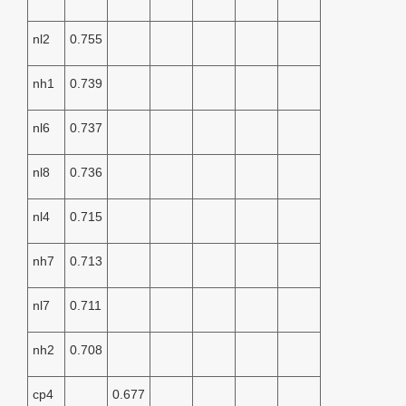
nl2
0.755
nh1
0.739
nl6
0.737
nl8
0.736
nl4
0.715
nh7
0.713
nl7
0.711
nh2
0.708
cp4
0.677