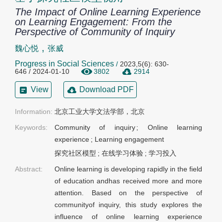
The Impact of Online Learning Experience
on Learning Engagement: From the
Perspective of Community of Inquiry
,
魏心悦
张威
Progress in Social Sciences
/
2023,5(6): 630-
646 / 2024-01-10
3802
2914
View
Download PDF
Information:
北京工业大学文法学部，北京
Keywords:
Community of inquiry
;
Online learning
experience
;
Learning engagement
探究社区模型
;
在线学习体验
;
学习投入
Abstract:
Online learning is developing rapidly in the field
of education andhas received more and more
attention. Based on the perspective of
communityof inquiry, this study explores the
influence of online learning experience