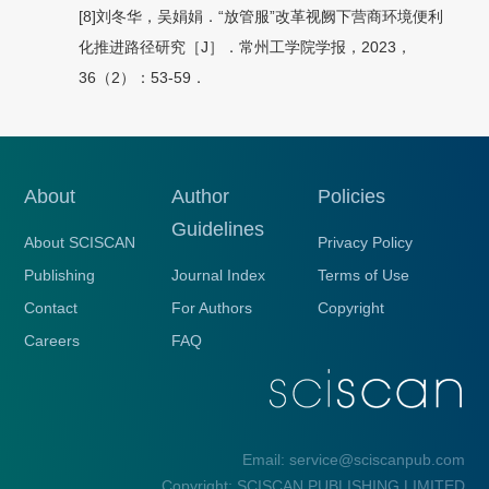
[8]刘冬华，吴娟娟．“放管服”改革视阙下营商环境便利
化推进路径研究［J］．常州工学院学报，2023，
36（2）：53-59．
About
Author
Policies
Guidelines
About SCISCAN
Privacy Policy
Publishing
Journal Index
Terms of Use
Contact
For Authors
Copyright
Careers
FAQ
Email: service@sciscanpub.com
Copyright: SCISCAN PUBLISHING LIMITED