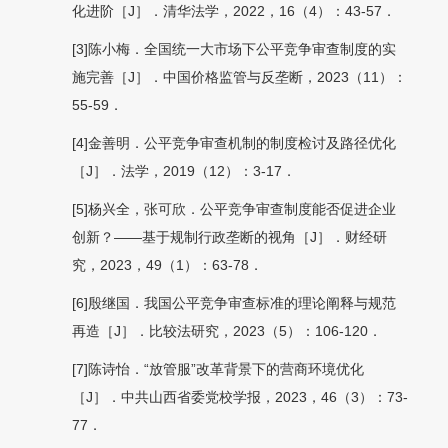
化进阶［J］．清华法学，2022，16（4）：43-57．
[3]陈小梅．全国统一大市场下公平竞争审查制度的实
施完善［J］．中国价格监管与反垄断，2023（11）：
55-59．
[4]金善明．公平竞争审查机制的制度检讨及路径优化
［J］．法学，2019（12）：3-17．
[5]杨兴全，张可欣．公平竞争审查制度能否促进企业
创新？——基于规制行政垄断的视角［J］．财经研
究，2023，49（1）：63-78．
[6]殷继国．我国公平竞争审查标准的理论阐释与规范
再造［J］．比较法研究，2023（5）：106-120．
[7]陈诗怡．“放管服”改革背景下的营商环境优化
［J］．中共山西省委党校学报，2023，46（3）：73-
77．