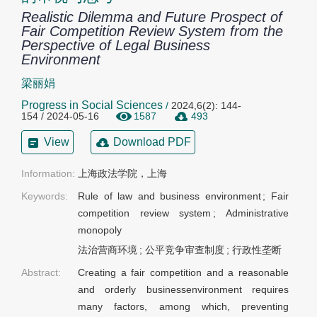
Realistic Dilemma and Future Prospect of
Fair Competition Review System from the
Perspective of Legal Business
Environment
梁丽娟
Progress in Social Sciences
/
2024,6(2): 144-
154 / 2024-05-16
1587
493
View
Download PDF
Information:
上海政法学院，上海
Keywords:
Rule of law and business environment
;
Fair
competition review system
;
Administrative
monopoly
法治营商环境
;
公平竞争审查制度
;
行政性垄断
Abstract:
Creating a fair competition and a reasonable
and orderly businessenvironment requires
many factors, among which, preventing