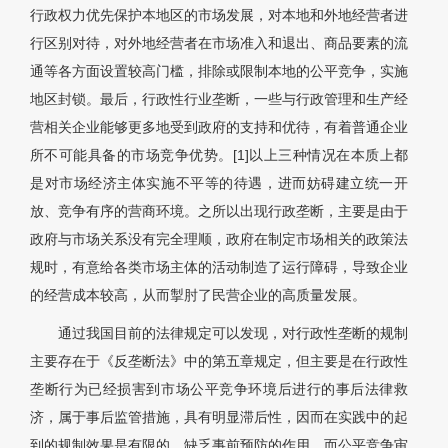
行政权力优先保护本地区的市场发展，对本地和外地经营者进
行区别对待，对外地经营者在市场准入和退出、商品要素的流
通等各方面设置较高门槛，排除或限制本地的公平竞争，实施
地区封锁。最后，行政性行业垄断，一些与行政管理和生产经
营相关企业能够更多地受到政府的支持和优待，有着普通企业
所不可能具备的市场竞争优势。[1]以上三种情况在本质上都
是对市场经济主体实施不平等的待遇，进而妨碍建立统一开
放、竞争有序的营商环境。之所以出现行政垄断，主要是由于
政府与市场关系没有完全理顺，政府在制定市场相关的政策法
规时，有意给各类市场主体的活动制造了运行障碍，导致企业
的经营成本较高，从而掣肘了民营企业的高质量发展。
通过我国目前的法律规定可以发现，对行政性垄断的规制
主要存在于《反垄断法》中的第五章规定，但主要是在行政性
垄断行为已经损害到市场公平竞争环境后进行的事后法律救
济，属于事后监管措施，具有明显滞后性，因而在实践中的起
到的规制效果是有限的，缺乏事前预防的作用。而公平竞争审