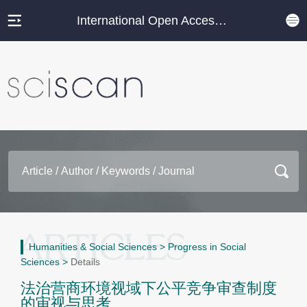
International Open Access Journal Platform
Humanities & Social Sciences
>
Progress in Social
Sciences
>
Details
法治营商环境视域下公平竞争审查制度
的审视与思考