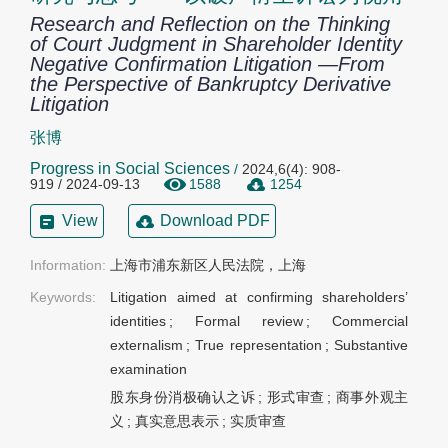
Research and Reflection on the Thinking
of Court Judgment in Shareholder Identity
Negative Confirmation Litigation —From
the Perspective of Bankruptcy Derivative
Litigation
张博
Progress in Social Sciences
/
2024,6(4): 908-
919 / 2024-09-13
1588
1254
View
Download PDF
Information:
上海市浦东新区人民法院，上海
Keywords:
Litigation aimed at confirming shareholders’
identities
;
Formal review
;
Commercial
externalism
;
True representation
;
Substantive
examination
股东身份消极确认之诉
;
形式审查
;
商事外观主
义
;
真实意思表示
;
实质审查