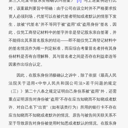
第三人纪某等股东资格确认纠纷案》
[7]
与上述案例进行比
对，该案裁判要旨中明确：由于公司在设立时并不严格要求投
资人必须到场，代签可以在被代签者明知或者默认的情形下发
生，故被“代签名”并不等同于被“盗用”或“盗用身份”签名，因
此，仅凭工商登记材料中的签字并非是登记股东亲自签署，并
不能得出其系冒名股东的结论——即不能仅凭工商登记材料中
的签名情况作为唯一判定标准，而应综合考量冒名者持有其身
份材料是否有合理解释、其与冒名者之间是否存在利益牵连等
因素作出综合认定。
因此，在股东身份消极确认之诉中，除了依据《最高人民
法院关于适用<中华人民共和国公司法>若干问题的规定
（三）》第二十八条之规定证明自己身份系被“盗用”外，还需
重点证明原告对身份被“盗用”不存在应当知晓而不知晓或者默
许、对自己名下“出资”（如有该类行为）所用的银行卡不存在
应当知晓而不知晓或者默许的情况、原告与被告间关联关系不
至于导致原告对身份被使用时知悉或者默认的情况。在股东身