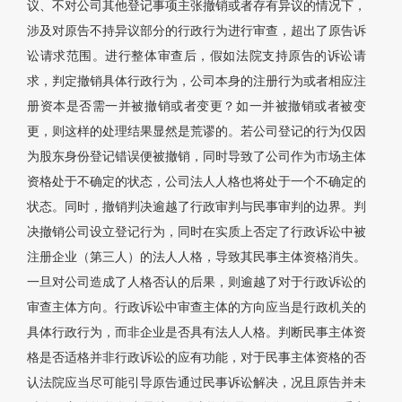
议、不对公司其他登记事项主张撤销或者存有异议的情况下，
涉及对原告不持异议部分的行政行为进行审查，超出了原告诉
讼请求范围。进行整体审查后，假如法院支持原告的诉讼请
求，判定撤销具体行政行为，公司本身的注册行为或者相应注
册资本是否需一并被撤销或者变更？如一并被撤销或者被变
更，则这样的处理结果显然是荒谬的。若公司登记的行为仅因
为股东身份登记错误便被撤销，同时导致了公司作为市场主体
资格处于不确定的状态，公司法人人格也将处于一个不确定的
状态。同时，撤销判决逾越了行政审判与民事审判的边界。判
决撤销公司设立登记行为，同时在实质上否定了行政诉讼中被
注册企业（第三人）的法人人格，导致其民事主体资格消失。
一旦对公司造成了人格否认的后果，则逾越了对于行政诉讼的
审查主体方向。行政诉讼中审查主体的方向应当是行政机关的
具体行政行为，而非企业是否具有法人人格。判断民事主体资
格是否适格并非行政诉讼的应有功能，对于民事主体资格的否
认法院应当尽可能引导原告通过民事诉讼解决，况且原告并未