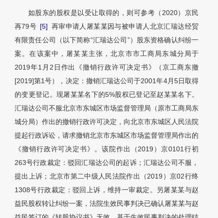
如股东的股权是以受让取得的，则可参考（2020）京民
再79号
[5]
再审申请人屠某某因与被申请人北京汇瑞达经贸
有限责任公司（以下简称“汇瑞达公司”）股东资格确认纠纷一
案。在该案中，屠某某主张，北京市市工商局东城分局于
2019年1月2日作出《撤销行政许可决定书》（京工商东撤
[2019]第1号），决定：撤销汇瑞达公司于2001年4月5日取得
的变更登记。现屠某某名下的5%股权已登记至赵某某名下。
汇瑞达公司不服北京市东城区市场监督管理局（原市工商局东
城分局）作出的撤销行政许可决定，向北京市东城区人民法院
提起行政诉讼，请求撤销北京市东城区市场监督管理局作出的
《撤销行政许可决定书》。该院作出（2019）京0101行初
263号行政裁定：驳回汇瑞达公司的起诉；汇瑞达公司不服，
提出上诉；北京市第二中级人民法院作出（2019）京02行终
1308号行政裁定：驳回上诉，维持一审裁定。另屠某某与赵
益民股权转让纠纷一案，法院生效民事判决已确认屠某某与赵
益民签订的《转股协议书》无效。基于生效民事判决的处理结