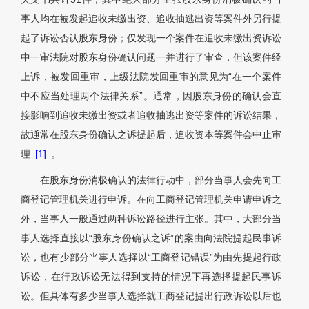
事人均在被发起追收未缴出资、追收抽逃出资等案件外另行提
起了诉讼否认股东身份；仅发现一个案件在追收未缴出资诉讼
中一审法院对股东身份确认问题一并进行了审查，但该案件经
上诉，被发回重审，上级法院发回重审的意见为“在一个案件
中不应当处理两个法律关系”。通常，因股东身份的确认会直
接影响到追收未缴出资或者追收抽逃出资等案件的诉讼结果，
故通常在股东身份确认之诉提起后，追收资本等案件会中止审
理
[1]
。
在股东身份消极确认的法律行动中，部分当事人会先向工
商登记管理机关进行申诉。在向工商登记管理机关申请申诉之
外，当事人一般通过两种诉讼路径进行主张。其中，大部分当
事人选择直接以“股东身份确认之诉”的案由向法院提起民事诉
讼，也有少部分当事人选择以“工商登记错误”为由先提起行政
诉讼，在行政诉讼无法得到支持的情况下再选择提起民事诉
讼。但具体有多少当事人选择就工商登记提出行政诉讼以后也