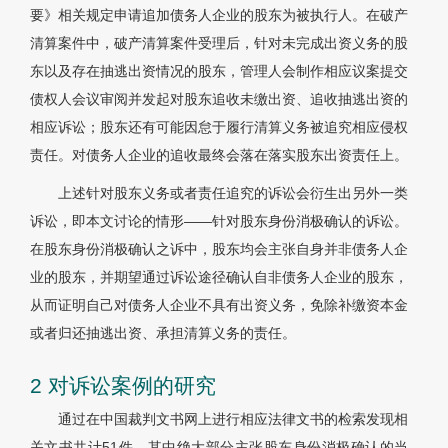
要》相关规定申请追加债务人企业的股东为被执行人。在破产
清算案件中，破产清算案件受理后，针对未完成出资义务的股
东以及存在抽逃出资情况的股东，管理人会制作相应议案提交
债权人会议审阅并发起对股东追收未缴出资、追收抽逃出资的
相应诉讼；股东还有可能因怠于履行清算义务被追究相应侵权
责任。对债务人企业的追收最终会落在落实股东出资责任上。
上述针对股东义务或者责任追究的诉讼会衍生出另外一类
诉讼，即本文讨论的情形——针对股东身份消极确认的诉讼。
在股东身份消极确认之诉中，股东均会主张自身并非债务人企
业的股东，并期望通过诉讼途径确认自非债务人企业的股东，
从而证明自己对债务人企业不具有出资义务，免除补缴资本金
或者归还抽逃出资、承担清算义务的责任。
2 对诉讼案例的研究
通过在中国裁判文书网上进行相应法律文书的检索发现相
关文书共计51件，其中绝大部分主张股东身份消极确认的当