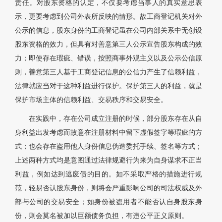
责任。对股东资格的认定，不仅要考虑当事人的真实意思表
示，更要考虑到公司外表所反映的情形。故工商登记机关对外
公示的信息，股东身份的工商登记虽在公司内部关系中无创设
股东资格的效力，但具有对善意第三人公示宣告股东构成的效
力；即使存在瑕疵、错误，按照商事外观主义以及公示公信原
则，善意第三人基于工商登记信息的公信力产生了信赖利益，
法律就应当对于这种利益进行保护。保护第三人的利益，就是
保护市场主体的信赖利益、交易秩序和交易安全。
在实践中，存在公司成立注册的时候，部分股东存在从自
身利益出发考虑而故意在注册材料中留下虚假签字等瑕疵的方
式；也会存在盗用他人身份信息伪造委托手续、签名等方式；
上述两种方式均是意图通过法律规避行为来为自身谋求不正当
利益，例如达到逃废债的目的。如不采取严格的措施进行规
范，轻易否认股东身份，则将会严重影响公司的司法权威及外
部与公司的交易安全；如身份被盗用者不能否认自身股东身
份，则会莫名被加以巨额债务负担，有违公平正义原则。