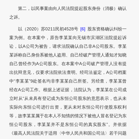
第二，以民事案由向人民法院提起股东身份（消极）确认
之诉。
以（2020）苏0211民初4528号
[6]
股东资格确认纠纷一
案为例。在本案中，原告李某某向无锡市滨湖区法院提起诉
讼，以A公司为被告，请求法院确认自己非A公司股东。李某
某诉称自己身份系被他人盗用、自己经破产管理人通知才知晓
自己曾经作为A公司股东。在本案中A公司破产管理人没有提
出抗辩意见，仅要求法院依法查明。经司法鉴定，A公司档案
中“李某某”9处签名均非李某某自己所签。另经查，李某某曾
经在A公司工作。根据上述证据，法院认为，李某某在公司成
立时从“从未具有登记成为东恒公司股东的意思表示，也从未
实际向东恒公司进行出资，更从未对东恒公司行使股东权利
等，故李某某属于在本人不知情的情况下被他人冒名登记为东
恒公司股东，李某某并不是东恒公司的真实股东”。并依据
《最高人民法院关于适用〈中华人民共和国公司法〉若干问题