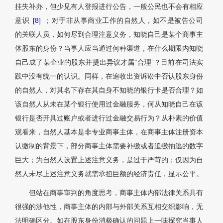
挂失补办，但少见有人登报进行公告，一般公民也不会有相应
意识
[8]
；对于非从事商业工作的自然人，如不是被告公司
的关联人员，如何尽到合理注意义务，知晓自己是某个商事主
体股东的身份？当事人应当通过何种渠道，在什么期限内知晓
自己成了某企业的股东并提出异议才属“合理”？目前在司法实
践中没有统一的认识。同样，在追收出资诉讼中否认股东身份
的自然人，对其名下存在其自身不知晓的银行卡是否合理？如
该自然人从未在某个银行使用过金融服务，何从知晓自己在该
银行是否开具过账户或者进行过金融交易行为？从朴素的价值
观看来，自然人基本是非专业商事主体，在商事主体注册资本
认缴制的背景下，部分商事主体需要补缴或者追缴抽逃的数字
巨大；为自然人设置上述注意义务，是过于严苛的；仅因为自
然人未尽上述注意义务就需承担巨额的经济责任，显示公平。
但站在商事审判的角度思考，商事主体内部法律关系具有
很强的涉他性，商事主体的内部与外部关系互相交织影响，无
法明确区分。如在股东身份消极确认的问题上一味探究当事人