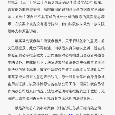
的规定（三）》第二十八条之规定确认李某某非A公司股东。
该案例为非典型案例，法院依据的裁判路径是依据真实意思表
示，原告主张自己不具有成为被告公司的股东的真实意思表
示，在该案中被告没有进行抗辩，称由法院依法裁判；故法院
最终支持原告诉请。
该案裁判观点与主流观点相反。关于否认签名的意见，前
文已经提及，此处不再赘述。消极股东身份确认之诉，旨在推
翻登记的公示推定效力，进而免除对公司抽逃出资或者补缴资
本的义务。在此情形下，法院通常的做法是对主张被冒名者适
用严格的证明标准。该案中法院仅凭签字系非本人签署即认定
李某某成为股东的意思表示缺失，原告且并未举出自身身份被
盗用的证据，以及排除原告曾在该公司工作、理应知晓自己曾
作为该公司股东的情况，法院对证明标准把握的过于宽松，无
法防止原告滥用诉讼权利规避其本应承担的法律责任。
以最高院公布的参考案例《叶某诉江苏某工程有限公司、