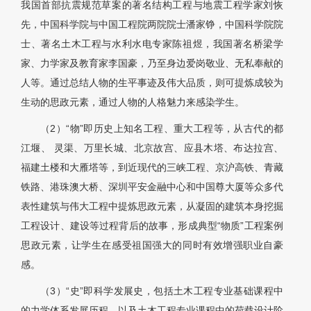
我国首部抗震规范草案的著名结构工程与地震工程学家刘恢
先，中国科学院与中国工程院两院院士潘家铮，中国科学院院
士、著名土木工程与水利水电专家陈祖煜，我国著名桥梁学
家、力学家及教育家李国豪，乃至身边爱岗敬业、无私奉献的
人等。通过总结人物的生平事迹及伟大品质，则可提炼成较为
生动的思政元素，通过人物的人格魅力来感染学生。
（2）“物”即历史上知名工程、重大工程等，从古代的都
江堰、 灵渠、万里长城、北京故宫、应县木塔、布达拉宫、
福建土楼和大雁塔等，到近现代的三峡工程、京沪高铁、青藏
铁路、港珠澳大桥、深圳平安金融中心和中国尊大厦等众多代
表性建筑与伟大工程中提炼思政元素，从凝固的建筑本身挖掘
工程设计、建设等过程背后的故事，形成典型“物质”工程案例
思政元素，让学生在感受祖国强大的同时有效增强职业自豪
感。
（3）“史”即科学发展史，包括土木工程专业基础课程中
的力学体系发展历程，以及土木工程专业课程中的荷载设计阶