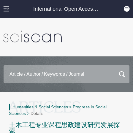
International Open Access Journal Platform
Humanities & Social Sciences
>
Progress in Social
Sciences
>
Details
土木工程专业课程思政建设研究发展探
索