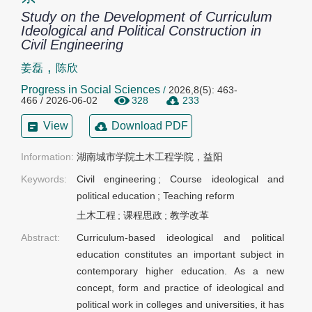
Study on the Development of Curriculum
Ideological and Political Construction in
Civil Engineering
,
姜磊
陈欣
Progress in Social Sciences
/
2026,8(5): 463-
466 / 2026-06-02
328
233
View
Download PDF
Information:
湖南城市学院土木工程学院，益阳
Keywords:
Civil engineering
;
Course ideological and
political education
;
Teaching reform
土木工程
;
课程思政
;
教学改革
Abstract:
Curriculum-based ideological and political
education constitutes an important subject in
contemporary higher education. As a new
concept, form and practice of ideological and
political work in colleges and universities, it has