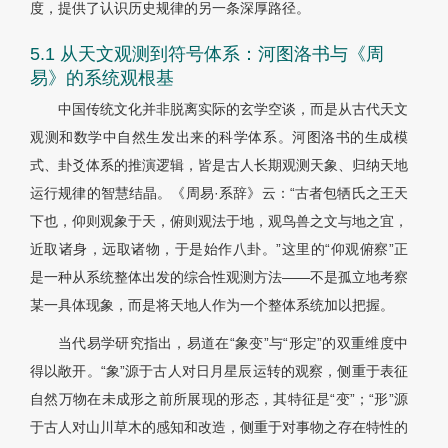
度，提供了认识历史规律的另一条深厚路径。
5.1 从天文观测到符号体系：河图洛书与《周
易》的系统观根基
中国传统文化并非脱离实际的玄学空谈，而是从古代天文
观测和数学中自然生发出来的科学体系。河图洛书的生成模
式、卦爻体系的推演逻辑，皆是古人长期观测天象、归纳天地
运行规律的智慧结晶。《周易·系辞》云：“古者包牺氏之王天
下也，仰则观象于天，俯则观法于地，观鸟兽之文与地之宜，
近取诸身，远取诸物，于是始作八卦。”这里的“仰观俯察”正
是一种从系统整体出发的综合性观测方法——不是孤立地考察
某一具体现象，而是将天地人作为一个整体系统加以把握。
当代易学研究指出，易道在“象变”与“形定”的双重维度中
得以敞开。“象”源于古人对日月星辰运转的观察，侧重于表征
自然万物在未成形之前所展现的形态，其特征是“变”；“形”源
于古人对山川草木的感知和改造，侧重于对事物之存在特性的