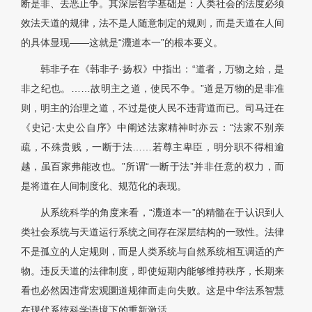
断是非、去恶止争。其深层哲学基础是：人类社会的法度必须
效法天道的规律，法不是人随意制定的规则，而是天道在人间
的具体显现——这就是“灋道本一”的根本要义。
韩非子在《韩非子·扬权》中指出：“道者，万物之始，是
非之纪也。……故明主之道，使民不争。”道是万物的是非准
则，明主的治理之道，不过是使人民不违背道而已。司马迁在
《史记·太史公自序》中阐述法家精神时亦云：“法家不别亲
疏，不殊贵贱，一断于法……若尊主卑臣，明分职不得相逾
越，虽百家弗能改也。”所谓“一断于法”并非任意的权力，而
是将道在人间制度化、规范化的表现。
从系统科学的角度来看，“灋道本一”的精髓在于认识到人
类社会系统与天道运行系统之间存在深层结构的一致性。法律
不是孤立的人定规则，而是人类系统与自然系统相互调适的产
物。违反天道的法律制度，即使短期内能够维持秩序，长期来
看也必然因违背宏观圜道规律而走向失败。这是中华法系智慧
在现代系统科学语境下的重新激活。