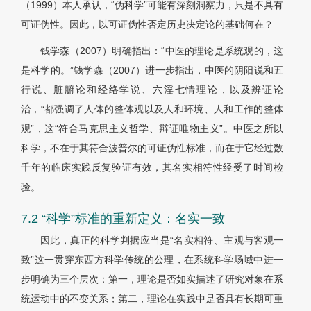
（1999）本人承认，“伪科学”可能有深刻洞察力，只是不具有
可证伪性。因此，以可证伪性否定历史决定论的基础何在？
钱学森（2007）明确指出：“中医的理论是系统观的，这
是科学的。”钱学森（2007）进一步指出，中医的阴阳说和五
行说、脏腑论和经络学说、六淫七情理论，以及辨证论
治，“都强调了人体的整体观以及人和环境、人和工作的整体
观”，这“符合马克思主义哲学、辩证唯物主义”。中医之所以
科学，不在于其符合波普尔的可证伪性标准，而在于它经过数
千年的临床实践反复验证有效，其名实相符性经受了时间检
验。
7.2 “科学”标准的重新定义：名实一致
因此，真正的科学判据应当是“名实相符、主观与客观一
致”这一贯穿东西方科学传统的公理，在系统科学场域中进一
步明确为三个层次：第一，理论是否如实描述了研究对象在系
统运动中的不变关系；第二，理论在实践中是否具有长期可重