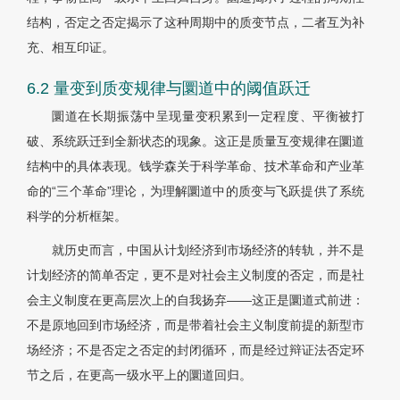
结构，否定之否定揭示了这种周期中的质变节点，二者互为补
充、相互印证。
6.2 量变到质变规律与圜道中的阈值跃迁
圜道在长期振荡中呈现量变积累到一定程度、平衡被打
破、系统跃迁到全新状态的现象。这正是质量互变规律在圜道
结构中的具体表现。钱学森关于科学革命、技术革命和产业革
命的“三个革命”理论，为理解圜道中的质变与飞跃提供了系统
科学的分析框架。
就历史而言，中国从计划经济到市场经济的转轨，并不是
计划经济的简单否定，更不是对社会主义制度的否定，而是社
会主义制度在更高层次上的自我扬弃——这正是圜道式前进：
不是原地回到市场经济，而是带着社会主义制度前提的新型市
场经济；不是否定之否定的封闭循环，而是经过辩证法否定环
节之后，在更高一级水平上的圜道回归。