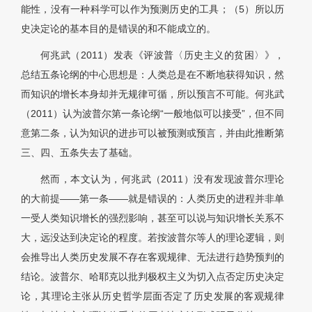
能性，没有一种科学可以作为预测历史的工具；（5）所以历
史决定论的基本目的是错误的和不能成立的。
何兆武（2011）发表《评波普〈历史主义的贫困〉》，
总结五条论纲的中心思想是：人类总是在不断地获得知识，然
而知识的增长本身却并无规律可循，所以预言不可能。何兆武
（2011）认为波普尔第一条论纲“一般地似可以接受”，但不同
意第二条，认为知识的进步可以被预测或预言，并由此推断第
三、四、五条失去了基础。
然而，本文认为，何兆武（2011）没有发现波普尔理论
的大前提——第一条——就是错误的：人类历史的进程并非单
一受人类知识增长的强烈影响，甚至可以说与知识增长关系不
大，远没达到决定论的程度。若按波普尔等人的理论逻辑，则
会推导出人类历史发展不存在客观规律、无法进行趋势预判的
结论。波普尔、哈耶克以批判极权主义为切入点否定历史决定
论，其理论主张从历史哲学层面否定了历史发展的客观规律