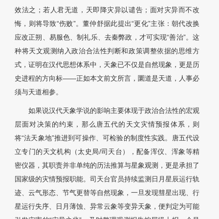
效法之；若人君无道，天即降灾异以谴告；面对灾异而不改
悔，则将导致“伤败”。董仲舒据此提出“更化”主张：朝代改换
应改正朔、易服色、制礼乐、去秦弊政，才可实现“善治”。这
种将天文观测纳入政治合法性判断和政策调整依据的思维方
式，证明在汉代思想体系中，天象已不仅是自然现象，更是历
史进程的方向标——正如本文前文所言，圜道是天道，人事必
须与天道相参。
如果说汉代天象学说的影响主要体现于政治合法性的宏观
层面对决策的约束，那么唐五代的天文灾情预报体系，则
将“法天象地”推进到可操作、可检验的制度性实践。唐五代设
立专门的天文机构（太史局/司天台），配备浑仪、浑象等精
密仪器，其职责并非单纯的历法推算与星象观测，更是承担了
国家级的灾情预报职能。司天台官员持续监测日月星辰运行轨
迹、云气形态、节气更替等自然现象，一旦发现彗星出现、行
星运行失序、日月薄蚀、异常云象等变异天象，便判定为可能