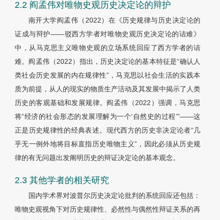
2.2 阎孟伟对唯物史观历史决定论的辩护
南开大学阎孟伟（2022）在《历史规律与历史决定论的
证成与辩护——驳西方学者对唯物史观历史决定论的诘难》
中，从马克思主义唯物史观的立场系统回应了西方学者的诘
难。阎孟伟（2022）指出，历史决定论的基本特征是“确认人
类社会历史发展的内在规律性”，马克思以社会生活的实践本
质为前提，从人的现实的物质生产活动及其发展中揭示了人类
历史的客观基础和发展规律。阎孟伟（2022）强调，马克思
将“经济的社会形态的发展理解为一个‘自然史的过程’”——这
正是历史规律性的经典表述。现代西方的历史非决定论者“几
乎无一例外地将目标直指历史唯物主义”，因此必须从历史规
律的有无问题出发阐明历史的辩证决定论的基本观念。
2.3 其他学者的相关研究
国内学术界对波普尔历史决定论批判的系统回应还包括：
唯物史观视角下对历史规律性、必然性与偶然性辩证关系的再