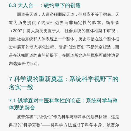
6.3 天人合一：硬约束下的创造
圜道是天道，人道必须顺应天道，但顺应不等于宿命。天
道为历史提供了约束性边界而非确定性的脚本。钱学森
（2007）将人类历史置于人—社会系统的整体框架中审视，
指出社会系统和人体系统是一个整体，历史即是在这个整体框
架中展开的动态演化过程。所谓“创造历史”不是凭空捏造，而
是在认知圜道约束的前提下，在圜道所允许的概率可能性边界
内选择最优行动。
7 科学观的重新奠基：系统科学视野下的
名实一致
7.1 钱学森对中医科学性的论证：系统科学与整
体观的契合
波普尔将“可证伪性”作为科学与非科学的划界标准，这是
典型的“科学宗教”——将科学方法当成了科学本身。波普尔