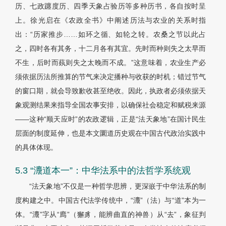
历、七政躔度历、四季天象占验历等多种历书，各自按时呈
上。徐光启在《农政全书》中阐述历法与农业的关系时指
出：“历家推步……如环之循、如轮之转。农桑之节以此占
之，四时各有其务，十二月各有其宜。先时而种则失之太早而
不生，后时而蓺则失之太晚而不成。”这意味着，农业生产必
须依据历法所推算的节气来决定播种与收获的时机；错过节气
的窗口期，就会导致歉收甚至绝收。因此，执政者必须依据天
象观测结果来指导全国农事安排，以确保社会稳定和赋税来源
——这种“顺天应时”的农政逻辑，正是“法天象地”在国计民生
层面的制度延伸，也是本文圜道历史观在中国古代政治实践中
的具体体现。
5.3 “灋道本一”：中华法系中的法哲学系统观
“法天象地”不仅是一种哲学思辨，更深嵌于中华法系的制
度构建之中。中国古代法学传统中，“灋”（法）与“道”本为一
体。“灋”字从“廌”（獬豸，能辨曲直的神兽）从“去”，象征判