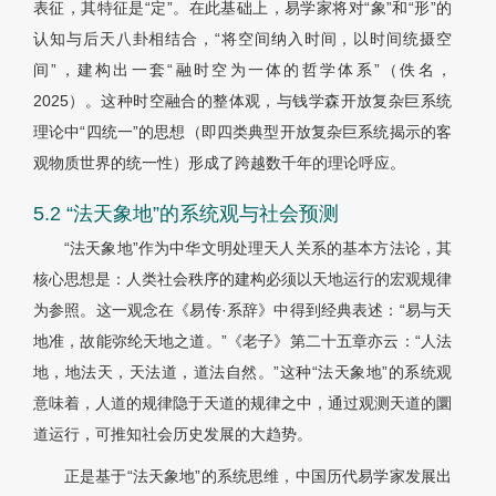
表征，其特征是“定”。在此基础上，易学家将对“象”和“形”的
认知与后天八卦相结合，“将空间纳入时间，以时间统摄空
间”，建构出一套“融时空为一体的哲学体系”（佚名，
2025）。这种时空融合的整体观，与钱学森开放复杂巨系统
理论中“四统一”的思想（即四类典型开放复杂巨系统揭示的客
观物质世界的统一性）形成了跨越数千年的理论呼应。
5.2 “法天象地”的系统观与社会预测
“法天象地”作为中华文明处理天人关系的基本方法论，其
核心思想是：人类社会秩序的建构必须以天地运行的宏观规律
为参照。这一观念在《易传·系辞》中得到经典表述：“易与天
地准，故能弥纶天地之道。”《老子》第二十五章亦云：“人法
地，地法天，天法道，道法自然。”这种“法天象地”的系统观
意味着，人道的规律隐于天道的规律之中，通过观测天道的圜
道运行，可推知社会历史发展的大趋势。
正是基于“法天象地”的系统思维，中国历代易学家发展出