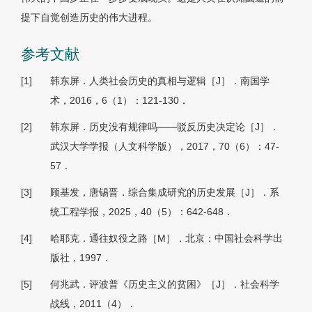
提下自觉创造历史的伟大进程。
参考文献
[1]
韩东屏．人类社会历史的真相与逻辑［J］．南国学
术，2016，6（1）：121-130．
[2]
韩东屏．历史没有规律吗——驳反历史决定论［J］．
武汉大学学报（人文科学版），2017，70（6）：47-
57．
[3]
顾基发，唐锡晋．综合集成研究的历史发展［J］．系
统工程学报，2025，40（5）：642-648．
[4]
哈耶克．通往奴役之路［M］．北京：中国社会科学出
版社，1997．
[5]
何兆武．评波普《历史主义的贫困》［J］．社会科学
战线，2011（4）．