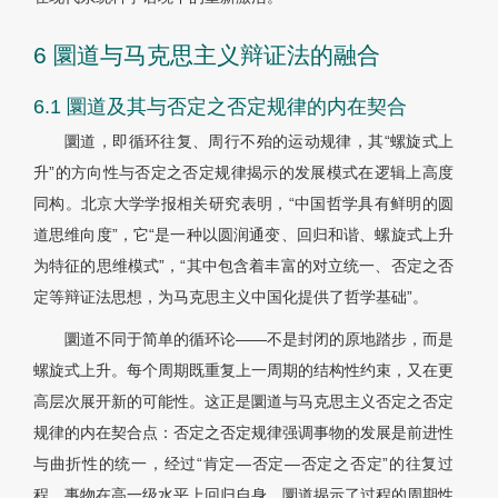
6 圜道与马克思主义辩证法的融合
6.1 圜道及其与否定之否定规律的内在契合
圜道，即循环往复、周行不殆的运动规律，其“螺旋式上
升”的方向性与否定之否定规律揭示的发展模式在逻辑上高度
同构。北京大学学报相关研究表明，“中国哲学具有鲜明的圆
道思维向度”，它“是一种以圆润通变、回归和谐、螺旋式上升
为特征的思维模式”，“其中包含着丰富的对立统一、否定之否
定等辩证法思想，为马克思主义中国化提供了哲学基础”。
圜道不同于简单的循环论——不是封闭的原地踏步，而是
螺旋式上升。每个周期既重复上一周期的结构性约束，又在更
高层次展开新的可能性。这正是圜道与马克思主义否定之否定
规律的内在契合点：否定之否定规律强调事物的发展是前进性
与曲折性的统一，经过“肯定—否定—否定之否定”的往复过
程，事物在高一级水平上回归自身。圜道揭示了过程的周期性