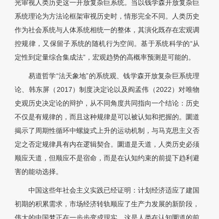
光审视人类历史这一开放复杂巨系统。当以钱学森开放复杂巨
系统理论为方法论框架审视历史时，情形完全不同。人类历史
作为社会系统与人体系统相统一的整体，其演化既存在宏观调
控规律，又保留子系统的随机行为空间。基于系统科学的“从
定性到定量综合集成法”，宏观趋势的高概率预测是可能的。
易道哲学“法天象地”的系统观、钱学森开放复杂巨系统理
论、韩东屏（2017）制度决定论以及阎孟伟（2022）对唯物
史观历史决定论的辩护，从不同角度共同指向一个结论：历史
不仅是有规律的，而且这种规律是可以被认知和把握的。圜道
揭示了周期性循环中螺旋式上升的运动机制，与马克思主义否
定之否定规律具有内在逻辑契合。圜道是天道，人类历史必须
顺应天道，但顺应不是宿命，而是在认知约束的前提下趋利避
害的能动选择。
中国这些年社会主义实践已经证明：计划经济适应了建国
初期的积累需求，市场经济转轨顺应了生产力发展的新阶段，
伟大的中国梦正在一步步变成现实。这是人类在认知圜道的前