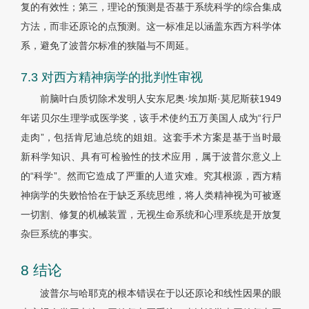
复的有效性；第三，理论的预测是否基于系统科学的综合集成
方法，而非还原论的点预测。这一标准足以涵盖东西方科学体
系，避免了波普尔标准的狭隘与不周延。
7.3 对西方精神病学的批判性审视
前脑叶白质切除术发明人安东尼奥·埃加斯·莫尼斯获1949
年诺贝尔生理学或医学奖，该手术使约五万美国人成为“行尸
走肉”，包括肯尼迪总统的姐姐。这套手术方案是基于当时最
新科学知识、具有可检验性的技术应用，属于波普尔意义上
的“科学”。然而它造成了严重的人道灾难。究其根源，西方精
神病学的失败恰恰在于缺乏系统思维，将人类精神视为可被逐
一切割、修复的机械装置，无视生命系统和心理系统是开放复
杂巨系统的事实。
8 结论
波普尔与哈耶克的根本错误在于以还原论和线性因果的眼