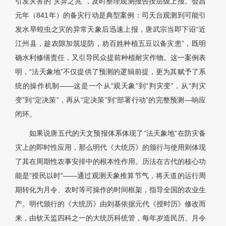
引发灾害的“灾异之兆”，及时整理观测报告按层级上报。会昌
元年（841年）的备灾行动是典型案例：司天台观测到可能引
发水旱蝗虫之灾的异常天象后迅速上报，唐武宗当即下诏“近
江州县，趁农隙加筑堤防，劝百姓种植五豆以备灾患”，既明
确水利修缮责任，又引导民众提前种植耐灾作物。这一案例表
明，“法天象地”不仅提供了预测的逻辑前提，更为其赋予了系
统的操作机制——这是一个从“观天象”到“判灾变”，从“判灾
变”到“定决策”，再从“定决策”到“部署行动”的完整预测—响应
闭环。
如果说唐五代的天文预报体系体现了“法天象地”在防灾备
灾上的即时性应用，那么明代《大统历》的颁行与使用则体现
了其在周期性农事安排中的根本性作用。历法在古代的核心功
能是“授民以时”——通过观测天象推算节气，将天道的运行周
期转化为月令、农时等可操作的时间框架，指导全国的农业生
产。明代颁行的《大统历》由刘基依据元代《授时历》修改而
来，由钦天监四科之一的大统历科统管，每年岁造民历、月令