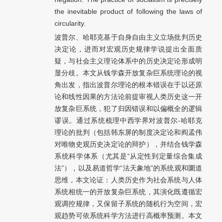
the inevitable product of following the laws of
circularity.
波普尔、哈耶克基于自身自由主义立场批判历史
决定论，进而对宏观历史规律学说提出全面质
疑，与社会主义理论体系中的历史决定论形成明
显分歧。本文从钱学森开放复杂巨系统理论的视
角出发，指出波普尔理论的根本错误在于以还原
论和线性因果的方法论前提审视人类历史这一开
放复杂巨系统，犯了归因错误和以偏概全的逻辑
谬误。通过系统梳理中西学界对波普尔-哈耶克
理论的批判（包括韩东屏的制度决定论和阎孟伟
对唯物史观历史决定论的辩护），并结合钱学森
系统科学体系（尤其是“从定性到定量综合集成
法”），以及易道哲学“法天象地”的系统观和圜道
思维，本文论证：人类历史作为社会系统与人体
系统相统一的开放复杂巨系统，其演化既遵循宏
观调控规律，又保留子系统的随机行为空间，宏
观趋势可依系统科学方法进行高概率预测。本文