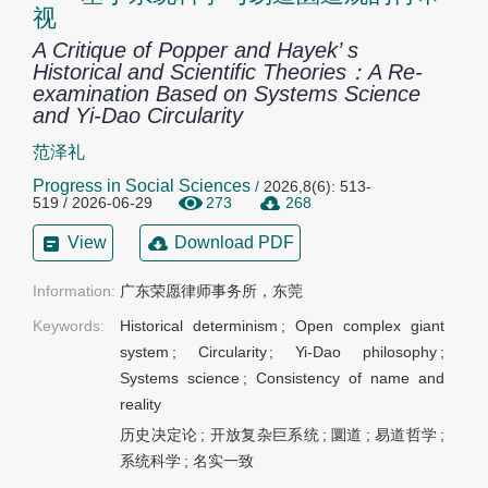
视
A Critique of Popper and Hayek’ s
Historical and Scientific Theories：A Re-
examination Based on Systems Science
and Yi-Dao Circularity
范泽礼
Progress in Social Sciences
/
2026,8(6): 513-
519 / 2026-06-29
273
268
View
Download PDF
Information:
广东荣愿律师事务所，东莞
Keywords:
Historical determinism
;
Open complex giant
system
;
Circularity
;
Yi-Dao philosophy
;
Systems science
;
Consistency of name and
reality
历史决定论
;
开放复杂巨系统
;
圜道
;
易道哲学
;
系统科学
;
名实一致