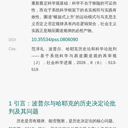
重新奠定科学观基础：科学不在于狭隘的可证伪
性，而在于系统科学框架下的名实相符与实践有
效性。圜道“螺旋式上升”的运动模式与马克思主
义否定之否定规律具有内在逻辑契合，社会主义
实践正是顺应圜道规律的必然产物。
10.35534/pss.0806090
DOI:
Cite:
范泽礼．波普尔、哈耶克历史论和科学论批判
——基于系统科学与易道圜道观的再审视
［J］．社会科学进展，2026，8（6）：513-
519.
1 引言：波普尔与哈耶克的历史决定论批
判及其问题
历史是否有规律、能否预测，是历史决定论的核心问题。