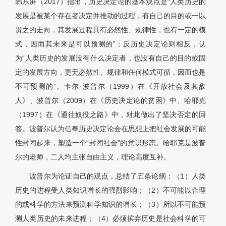
韩东屏（2017）指出，历史决定论的基本观点是“人类历史的
发展是被某个存在者决定并推动的过程，有自己的目的或一以
贯之的走向，其发展过程具有必然性、规律性，也有一定的模
式，因而其未来是可以预测的”；反历史决定论则相反，认
为“人类历史的发展没有什么决定者，也没有自己的目的或固
定的发展方向，更无必然性、规律和任何模式可循，因而也是
不可预测的”。卡尔·波普尔（1999）在《开放社会及其敌
人》、波普尔（2009）在《历史决定论的贫困》中、哈耶克
（1997）在《通往奴役之路》中，对此做出了坚决否定的回
答。波普尔认为信奉历史决定论会在思想上把社会发展的可能
性封闭起来，塑造一个“封闭社会”的意识形态。哈耶克是波普
尔的老师，二人均主张自由主义，理论高度互补。
波普尔为论证自己的观点，总结了五条论纲：（1）人类
历史的进程受人类知识增长的强烈影响；（2）不可能以合理
的或科学的方法来预测科学知识的增长；（3）所以不可能预
测人类历史的未来进程；（4）必须摈弃历史是社会科学的可