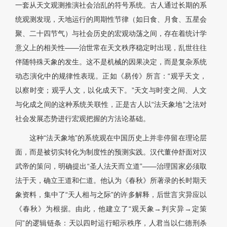
一套从天文观测推演社会治乱的符号系统。古人通过长期的系
统观测发现，天地运行的周期性节律（如日食、月食、五星会
聚、二十四节气）与社会历史的宏观动荡之间，存在着统计学
意义上的相关性——治世常在天文秩序稳定时出现，乱世往往
伴随特殊天象的发生。这不是机械的因果决定，而是复杂系统
动态演化中的规律性表现。正如《易传》所言：“观乎天文，
以察时变；观乎人文，以化成天下。”天文与时变之间、人文
与化成之间的这种系统关联性，正是古人以“法天象地”之法对
社会发展态势进行宏观把握的方法论基础。
这种“法天象地”的系统观在中国历史上并非停留在理论层
面，而是被切实转化为制度性的预测实践。汉代董仲舒面对汉
武帝的策问，明确提出“圣人法天而立道”——治理国家必须取
法于天，确立王道和仁道。他认为《春秋》所著录的长时期天
象资料，集中了“天人相与之际”的许多解释，后世言灾异应以
《春秋》为根据。由此，他建立了“观天象→判灾异→定策
问”的逻辑链条：天以四时运行昭示秩序，人君当以仁德刑杀