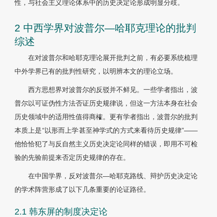
性，与社会主义理论体系中的历史决定论形成明显分歧。
2 中西学界对波普尔—哈耶克理论的批判
综述
在对波普尔和哈耶克理论展开批判之前，有必要系统梳理
中外学界已有的批判性研究，以明辨本文的理论立场。
西方思想界对波普尔的反驳并不鲜见。一些学者指出，波
普尔以可证伪性方法否证历史规律说，但这一方法本身在社会
历史领域中的适用性值得商榷。更有学者指出，波普尔的批判
本质上是“以形而上学甚至神学式的方式来看待历史规律”——
他恰恰犯了与反自然主义历史决定论同样的错误，即用不可检
验的先验前提来否定历史规律的存在。
在中国学界，反对波普尔—哈耶克路线、辩护历史决定论
的学术阵营形成了以下几条重要的论证路径。
2.1 韩东屏的制度决定论