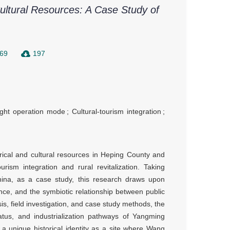
Cultural Resources: A Case Study of
69
197
ight operation mode
;
Cultural-tourism integration
;
orical and cultural resources in Heping County and
rism integration and rural revitalization. Taking
na, as a case study, this research draws upon
nance, and the symbiotic relationship between public
is, field investigation, and case study methods, the
tus, and industrialization pathways of Yangming
a unique historical identity as a site where Wang