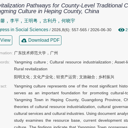
italization Pathways for County-Level Traditional 
gming Culture in Heping County, China
,
,
,
,
紫馨
李平
王明粤
古利丹
何晓宇
ress in Social Sciences
/
2026,8(6): 557-565 / 2026-06-30
2
View
Download PDF
rmation:
广东技术师范大学，广州
ords:
Yangming culture
;
Cultural resource industrialization
;
Asset-l
Rural revitalization
阳明文化
;
文化产业化
;
轻资产运营
;
文旅融合
;
乡村振兴
ract:
Yangming culture represents one of the most significant hist
serves as an important foundation for promoting cultural-tou
Yangming Town in Heping County, Guangdong Province, Chi
theories of cultural resource industrialization, cultural gover
cultural services and cultural industries. Using document analys
study examines the resource base, current development sta
culture. The findings indicate that Yangming Town possesses 