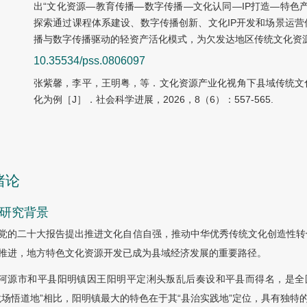
出“文化资源—教育传播—数字传播—文化认同—IP打造—特色
探索通过课程体系建设、数字传播创新、文化IP开发和场景运
播与数字传播驱动的轻资产活化模式，为欠发达地区传统文化资
10.35534/pss.0806097
张紫馨，李平，王明粤，等．文化资源产业化视角下县域传统文
化为例［J］．社会科学进展，2026，8（6）：557-565.
绪论
1 研究背景
党的二十大报告提出推进文化自信自强，推动中华优秀传统文化创造性转
推进，地方特色文化资源开发已成为县域经济发展的重要路径。
河源市和平县阳明镇因王阳明平定浰头叛乱后奏设和平县而得名，是全国
龙场悟道地”相比，阳明镇最大的特色在于其“县治实践地”定位，具有独特