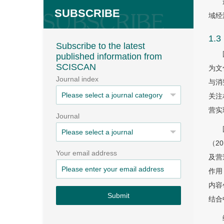
SUBSCRIBE
域经
1.
Subscribe to the latest
published information from
SCISCAN
为文
Journal index
与消
关注
营实
Journal
（2
Your email address
及营
作用
内容
Submit
结合