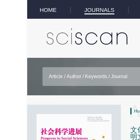
HOME
JOURNALS
Hu
文
明