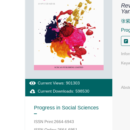
Rev
Yan
张
Prog
Info
Keyw
Current Views: 901303
Abst
Current Downloads: 598530
Progress in Social Sciences
ISSN Print:2664-6943
ISSN Online:2664-6951