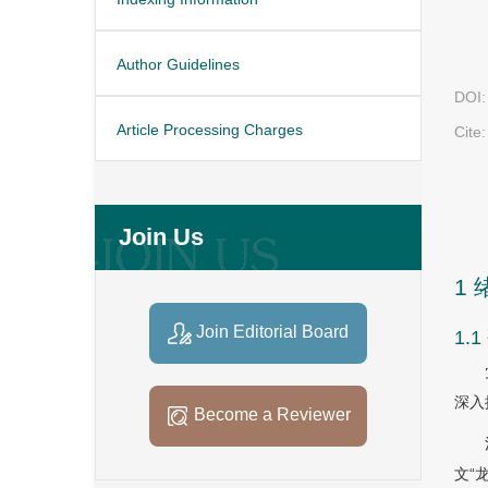
Author Guidelines
DOI:
Article Processing Charges
Cite:
Join Us
1 
Join Editorial Board
1.
深入
Become a Reviewer
文“