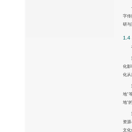
字传
研与
1.
化影
化从
地”
地”
资源
文化