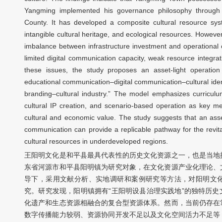
Yangming implemented his governance philosophy through 
County. It has developed a composite cultural resource sys
intangible cultural heritage, and ecological resources. However
imbalance between infrastructure investment and operational ca
limited digital communication capacity, weak resource integrati
these issues, the study proposes an asset-light operation
educational communication–digital communication–cultural ide
branding–cultural industry.” The model emphasizes curriculu
cultural IP creation, and scenario-based operation as key me
cultural and economic value. The study suggests that an asse
communication can provide a replicable pathway for the revitali
cultural resources in underdeveloped regions.
王阳明文化是和平县最具代表性的历史文化资源之一，也是当地
东省河源市和平县阳明镇为研究对象，在文化资源产业化理论、
导下，采用文献分析、实地调研和案例研究等方法，对阳明文
究。研究发现，阳明镇拥有“王阳明设县治理实践地”的独特历
化遗产和生态资源相融合的复合型资源体系。然而，当前仍存在
数字传播能力较弱、资源协同开发不足以及文化空间活力不足等