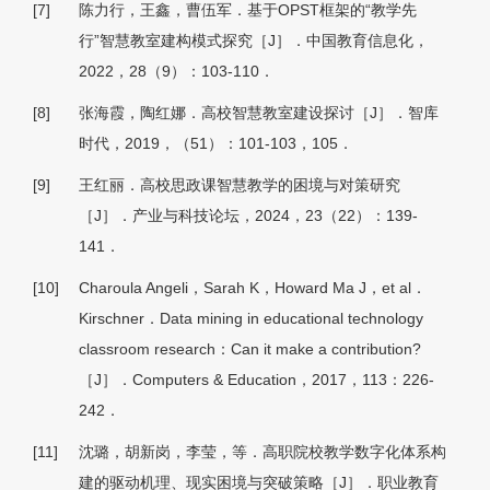
[7]
陈力行，王鑫，曹伍军．基于OPST框架的“教学先
行”智慧教室建构模式探究［J］．中国教育信息化，
2022，28（9）：103-110．
[8]
张海霞，陶红娜．高校智慧教室建设探讨［J］．智库
时代，2019，（51）：101-103，105．
[9]
王红丽．高校思政课智慧教学的困境与对策研究
［J］．产业与科技论坛，2024，23（22）：139-
141．
[10]
Charoula Angeli，Sarah K，Howard Ma J，et al．
Kirschner．Data mining in educational technology
classroom research：Can it make a contribution?
［J］．Computers & Education，2017，113：226-
242．
[11]
沈璐，胡新岗，李莹，等．高职院校教学数字化体系构
建的驱动机理、现实困境与突破策略［J］．职业教育