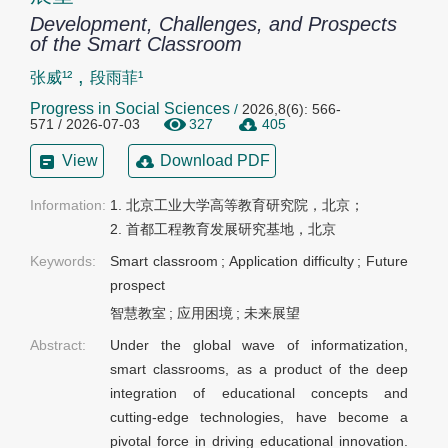
Development, Challenges, and Prospects
of the Smart Classroom
,
张威¹²
段雨菲¹
Progress in Social Sciences
/
2026,8(6): 566-
571 / 2026-07-03
327
405
View
Download PDF
Information:
1. 北京工业大学高等教育研究院，北京；

2. 首都工程教育发展研究基地，北京
Keywords:
Smart classroom
;
Application difficulty
;
Future
prospect
智慧教室
;
应用困境
;
未来展望
Abstract:
Under the global wave of informatization,
smart classrooms, as a product of the deep
integration of educational concepts and
cutting-edge technologies, have become a
pivotal force in driving educational innovation.