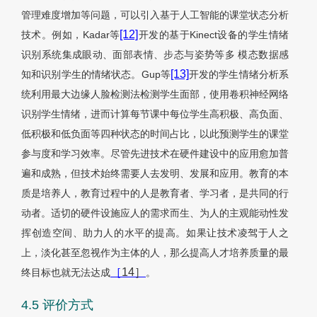
管理难度增加等问题，可以引入基于人工智能的课堂状态分析
[12]
技术。例如，Kadar等
开发的基于Kinect设备的学生情绪
识别系统集成眼动、面部表情、步态与姿势等多 模态数据感
[13]
知和识别学生的情绪状态。Gup等
开发的学生情绪分析系
统利用最大边缘人脸检测法检测学生面部，使用卷积神经网络
识别学生情绪，进而计算每节课中每位学生高积极、高负面、
低积极和低负面等四种状态的时间占比，以此预测学生的课堂
参与度和学习效率。尽管先进技术在硬件建设中的应用愈加普
遍和成熟，但技术始终需要人去发明、发展和应用。教育的本
质是培养人，教育过程中的人是教育者、学习者，是共同的行
动者。适切的硬件设施应人的需求而生、为人的主观能动性发
挥创造空间、助力人的水平的提高。如果让技术凌驾于人之
上，淡化甚至忽视作为主体的人，那么提高人才培养质量的最
［
14］
终目标也就无法达成
。
4.5 评价方式