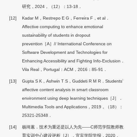
研究，2024，（12）：13-18．
[12]
Kadar M，Restrepo E G，Ferreira F，et al．
Affective computing to enhance emotional
sustainability of students in dropout
prevention［A］// International Conference on
Software Development and Technologies for
Enhancing Accessibility and Fighting Info-Exclusion．
Vila Real，Portugal：ACM，2016：85-91．
[13]
Gupta S K，Ashwin T S，Guddeti R M R．Students’
affective content analysis in smart classroom
environment using deep learning techniques［J］．
Multimedia Tools and Applications，2019，（18）：
25321-25348．
[14]
杨琦蕙．技术为重还是以人为先——C师范学院教师教
育实训中心建设评析［J］．宜宾学院学报，2020，