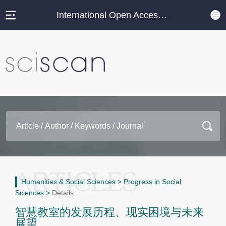
International Open Access Journal Platform
Humanities & Social Sciences
>
Progress in Social
Sciences
>
Details
智慧教室的发展历程、现实困境与未来
展望