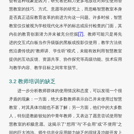
会有这种现象是因为，研究者把精力更多地放在对师生使用智
慧教室的技巧、方式、意愿等的研究上，而忽略智慧教室本身
是否真正适应教育改革的前进方向这一问题。许多时候，智慧
教室仅仅被视为学校现代化水平的标志或应付检查的门面，其
[7]
内在的教育创新潜力并未被充分挖掘
。教师可能只是将先
进的交互式白板当作升级版的黑板或投影仪使用，教学方法依
然沿袭传统的“教师讲、学生听”模式，未能有效利用智慧教室
提供的互动反馈、资源共享、协作探究等高级功能。技术应用
与教学内容、教学目标之间常常脱节。
3.2 教师培训的缺乏
进一步分析教师群体的使用情况和态度，可以发现一个很
矛盾的现象：一方面，绝大多数教师表示自己并未使用过智慧
教室，对其具体功能也不甚了解；另一方面，他们中的大多数
人，特别是教龄较短的中青年教师，又表达了愿意尝试使用智
慧教室的积极意愿。这揭示了“想用”与“不会用”或“不便用”之
间的巨大鸿沟。师生信息化应用能力缺乏的现状及功能开发上