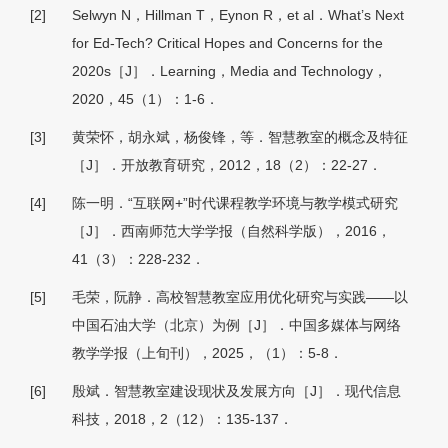
[2]
Selwyn N，Hillman T，Eynon R，et al．What’s Next
for Ed-Tech? Critical Hopes and Concerns for the
2020s［J］．Learning，Media and Technology，
2020，45（1）：1-6．
[3]
黄荣怀，胡永斌，杨俊锋，等．智慧教室的概念及特征
［J］．开放教育研究，2012，18（2）：22-27．
[4]
陈一明．“互联网+”时代课程教学环境与教学模式研究
［J］．西南师范大学学报（自然科学版），2016，
41（3）：228-232．
[5]
毛荣，阮静．高校智慧教室应用优化研究与实践——以
中国石油大学（北京）为例［J］．中国多媒体与网络
教学学报（上旬刊），2025，（1）：5-8．
[6]
殷斌．智慧教室建设现状及发展方向［J］．现代信息
科技，2018，2（12）：135-137．