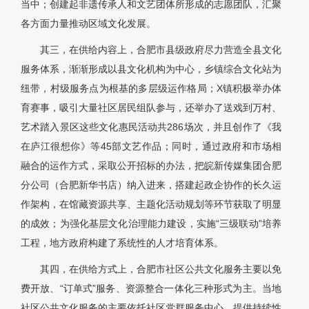
当中；创建起非遗传承人和文艺团体所形成的志愿团队，汇聚
各方面力量推动区域文化发展。
其三，在供给内容上，合肥市县级政府尽力营造全县文化
服务体系，渐渐形成以县文化机构为中心，乡镇综合文化站为
纽带，村级服务点为根基的多层级运作格局；X镇积极举办体
育赛事，吸引大量社区居民组队参与，还举办了送戏到万村、
艺术踏入景区这些文化惠民活动共286场次，并且创作了《我
在庐江很想你》等45部文艺作品；同时，通过政府和市场相
融合的运作方式，采取公开招标的办法，把皖新传媒集团合肥
分公司（合肥新华书店）纳入进来，搭建起政企协作的长久运
作架构，在馆藏资源共享、主题化活动规划等环节获取了明显
的成效；为强化基层文化治理能力建设，实施“三级联动”培养
工程，地方政府构建了系统性的人才培育体系。
其四，在供给方式上，合肥市社区公共文化服务主要以免
费开放、“订单式”服务、资源整合一体化三种形式为主。当地
社区公共文化服务的主要依托社区党群服务中心，提供持续性