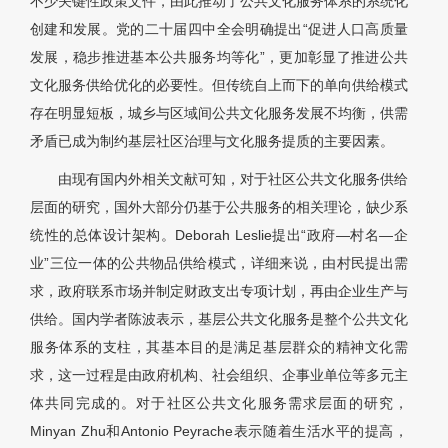
不少关键性政策文件，由此推动了公共文化服务体系的系统化
创建和发展。党的二十届四中全会明确提出“促进人口高质量
发展，稳步推进基本公共服务均等化”，更加彰显了推进公共
文化服务供给优化的必要性。但传统自上而下的单向供给模式
存在明显短板，城乡与区域间公共文化服务发展不均衡，供需
矛盾已成为制约基层社区治理与文化服务提质的主要因素。
由现有国内外相关文献可知，对于社区公共文化服务供给
层面的研究，国外大部分仍基于公共服务的相关理论，缺少系
统性的总体设计架构。Deborah Leslie提出“政府—村名—企
业”三位一体的公共物品供给模式，详细来说，由村民提出需
求，政府联系市场并制定财政支出专项计划，再由企业生产与
供给。国内学者陈波表示，基层公共文化服务是整个公共文化
服务体系的支柱，其基本目的是满足基层群众的精神文化需
求，这一过程是由政府机构、社会组织、企事业单位等多元主
体共同完成的。对于社区公共文化服务需求层面的研究，
Minyan Zhu和Antonio Peyrache表示随着生活水平的提高，