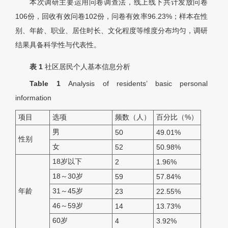
本次调研主要运用问卷调查法，线上线下共计发放问卷
106份，回收有效问卷102份，问卷有效率96.23%；样本在性
别、年龄、职业、居住时长、文化程度等维度分布均匀，调研
结果具备科学性与代表性。
表 1
社区居民个人基本信息分析
Table 1
Analysis of residents’ basic personal
information
项目
选项
频数（人）
百分比（%）
男
50
49.01%
性别
女
52
50.98%
18岁以下
2
1.96%
18～30岁
59
57.84%
年龄
31～45岁
23
22.55%
46～59岁
14
13.73%
60岁
4
3.92%