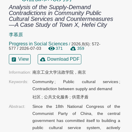
Analysis of the Supply-Demand
Contradictions in Community Public
Cultural Services and Countermeasures
—A Case Study of Town X, Hefei City
李慕原
Progress in Social Sciences
/
2026,8(6): 572-
577 / 2026-07-03
371
359
View
Download PDF
Information:
南京工业大学法政学院，南京
Keywords:
Community
;
Public cultural services
;
Contradiction between supply and demand
社区
;
公共文化服务
;
供需矛盾
Abstract:
Since the 18th National Congress of the
Communist Party of China, the central
government has committed itself to building a
public cultural service system, actively