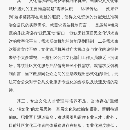
其二，文化需求表达与反馈机制不健全。当前公共文化领
域所遇到的主要难题就是“需求认识——诉求传达——效果评
判”这条链路存在明显的瑕疵，使得文化资源的分配无法准确
吻合居民的实际需求。就需求表达机制而言，一是虽然X镇隶
属的县政府设有“政民互动”窗口，但缺乏社区居民文化诉求表
达的数字化平台，需求反馈机能的效能受到限制；二是需求表
达渠道宣传不够，文化管理机关对广大民众参与文化的途径并
未给予太多重视。三是社区公共文化部门工作人员缺乏下沉调
研，导致社区文化服务产品偏离居民个性需求。就需求反馈机
制而言，当下政府同公众之间的互动表现出形式化的特性，无
法符合公众对于公共文化服务专业化的要求以及快速反馈的期
待。
其三，专业文化人才管理与培养不足。当地存在“重经
济、轻文化”的发展思路，基层文化岗位编制紧张、薪酬待遇
偏低、职业晋升通道狭窄，难以吸引和留住专业人才；此外，
目前社区文化工作者的体系建设存在短板，专业化程度较低，