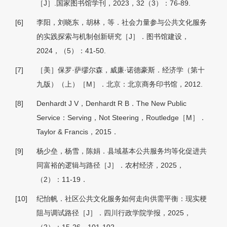
［J］.国家图书馆学刊，2023，32（3）：76-89.
[6]
李阳，刘晓东，胡林，等．社会力量参与公共文化服务
的实践探索与机制创新研究［J］．图书馆建设，
2024，（5）：41-50.
[7]
［美］保罗·萨缪尔森，威廉·诺德豪斯．经济学（第十
九版）（上）［M］．北京：北京商务印书馆，2012.
[8]
Denhardt J V，Denhardt R B．The New Public
Service：Serving，Not Steering，Routledge［M］．
Taylor & Francis，2015．
[9]
杨少垒，杨雪，陈娟．县域基本公共服务均等化促进共
同富裕的逻辑与路径［J］．农村经济，2025，
（2）：11-19．
[10]
纪怡帆．社区公共文化服务如何走向供需平衡：现实梗
阻与调试路径［J］．四川行政学院学报，2025，