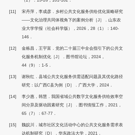
（2）：15-26，101-102．
[11]
宋丹萍，李成彦．乡村公共文化服务供给优化策略研究
——文化治理共同体视角下的案例分析［J］．山东农
业大学学报（社会科学版），2026，28（1）：140-
146．
[12]
金栋昌，王宇富．党的二十届三中全会指引下的公共文
化服务机制优化［J］．图书馆论坛，2024，
44（9）：1-5．
[13]
谢秋红．县域公共文化服务供需适配问题及其优化路径
研究：以广西C县为例［D］．广西大学，2024．
[14]
李少惠，韩慧．我国省域公共数字文化服务供给效率空
间分异及驱动因素研究［J］．图书情报工作，2021，
65（7）：67-77．
[15]
魏皖川．城市社区文化活动中心的公共文化服务需求表
达机制研究［D］．华东政法大学，2021．