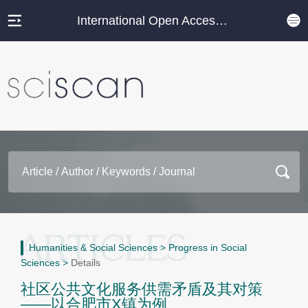
International Open Access Journal Platform
Humanities & Social Sciences
>
Progress in Social
Sciences
>
Details
社区公共文化服务供需矛盾及其对策
——以合肥市X镇为例