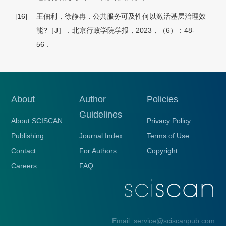
[16]
王佃利，徐静冉．公共服务可及性何以激活基层治理效
能?［J］．北京行政学院学报，2023，（6）：48-
56．
About
Author
Policies
Guidelines
About SCISCAN
Privacy Policy
Publishing
Journal Index
Terms of Use
Contact
For Authors
Copyright
Careers
FAQ
Email: service@sciscanpub.com