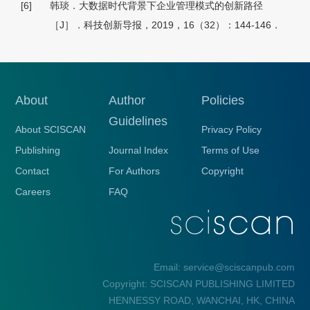
[6]
韩琰．大数据时代背景下企业管理模式的创新路径
［J］．科技创新导报，2019，16（32）：144-146．
About
Author
Policies
Guidelines
About SCISCAN
Privacy Policy
Publishing
Journal Index
Terms of Use
Contact
For Authors
Copyright
Careers
FAQ
Email: service@sciscanpub.com
Copyright: SCISCAN PUBLISHING LIMITED
HENNESSY ROAD, WANCHAI, HK, CHINA