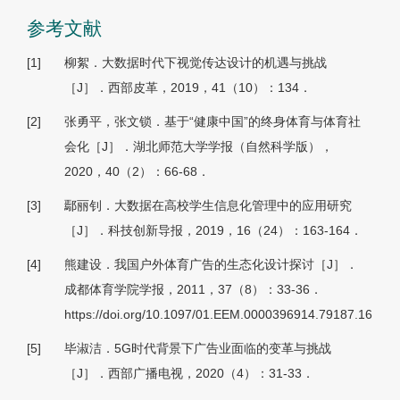
参考文献
[1]
柳絮．大数据时代下视觉传达设计的机遇与挑战
［J］．西部皮革，2019，41（10）：134．
[2]
张勇平，张文锁．基于“健康中国”的终身体育与体育社
会化［J］．湖北师范大学学报（自然科学版），
2020，40（2）：66-68．
[3]
鄢丽钊．大数据在高校学生信息化管理中的应用研究
［J］．科技创新导报，2019，16（24）：163-164．
[4]
熊建设．我国户外体育广告的生态化设计探讨［J］．
成都体育学院学报，2011，37（8）：33-36．
https://doi.org/10.1097/01.EEM.0000396914.79187.16
[5]
毕淑洁．5G时代背景下广告业面临的变革与挑战
［J］．西部广播电视，2020（4）：31-33．