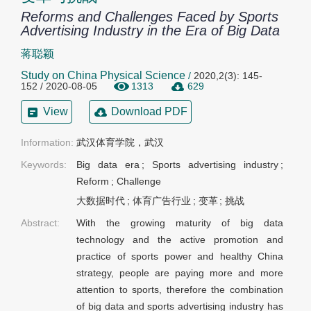
Reforms and Challenges Faced by Sports
Advertising Industry in the Era of Big Data
蒋聪颖
Study on China Physical Science
/
2020,2(3): 145-
152 / 2020-08-05
1313
629
View
Download PDF
Information:
武汉体育学院，武汉
Keywords:
Big data era
;
Sports advertising industry
;
Reform
;
Challenge
大数据时代
;
体育广告行业
;
变革
;
挑战
Abstract:
With the growing maturity of big data
technology and the active promotion and
practice of sports power and healthy China
strategy, people are paying more and more
attention to sports, therefore the combination
of big data and sports advertising industry has