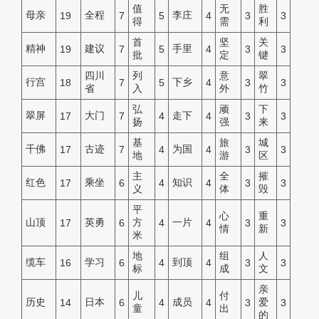
值
无
胜
母亲
全程
李庄
19
7
5
4
3
3
得
需
利
首
坚
关
精神
建议
手里
19
7
5
4
3
3
批
定
键
四川
列
意
翠
行宫
下乡
18
7
5
4
3
3
省
入
外
竹
弘
顽
下
翠屏
大门
走下
17
7
4
4
3
3
扬
强
来
基
旅
城
千佛
古迹
为国
17
7
4
4
3
3
地
游
区
主
全
摧
红色
乘坐
知识
17
6
4
4
3
3
义
体
毁
平
心
重
山顶
英勇
方
一片
17
6
4
4
3
3
情
新
米
地
组
人
缆车
学习
到顶
16
6
4
4
3
3
标
成
文
亲
儿
付
历史
日本
成员
爱
14
6
4
4
3
3
童
出
的