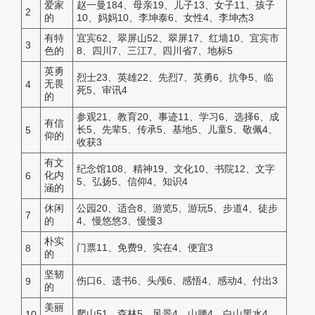
爱家
赵一曼184、母亲19、儿子13、女子11、孩子
2
的
10、妈妈10、李坤泰6、女性4、李坤杰3
有特
宜宾62、翠屏山52、翠屏17、红墙10、宜宾市
3
色的
8、四川7、三江7、四川省7、地标5
英勇
烈士23、英雄22、先烈7、英勇6、抗争5、临
无畏
4
死5、审讯4
的
参观21、教育20、事迹11、学习6、选择6、成
有信
长5、先辈5、传承5、基地5、儿童5、敬佩4、
5
仰的
收获3
有文
纪念馆108、精神19、文化10、书院12、文字
化内
6
5、弘扬5、信仰4、知识4
涵的
休闲
公园20、适合8、游览5、游玩5、步道4、徒步
7
的
4、慢悠悠3、慢慢3
朴实
门票11、免费9、实在4、便宜3
8
的
坚韧
伤口6、遗书6、头颅6、感悟4、感动4、付出3
9
的
美丽
爬山51、森林5、风景4、山腰4、白山黑水4
10