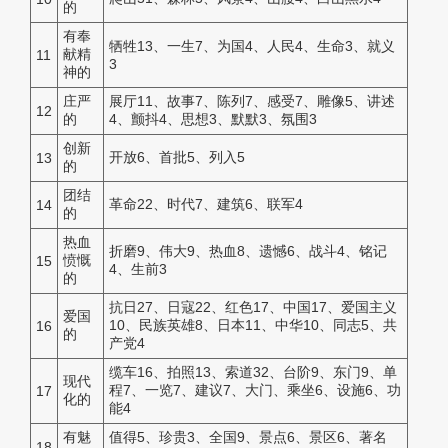
的
有奉
牺牲13、一生7、为国4、人民4、生命3、就义
献精
11
3
神的
庄严
展厅11、故事7、陈列7、感受7、雕像5、讲述
12
的
4、颤抖4、思想3、默默3、氛围3
创新
开放6、首批5、列入5
13
的
团结
革命22、时代7、建筑6、联军4
14
的
热血
折磨9、伟大9、热血8、遗憾6、战斗4、铭记
愤慨
15
4、生前3
的
抗日27、日寇22、红色17、中国17、爱国主义
爱国
10、民族英雄8、日本11、中华10、同志5、共
16
的
产党4
缆车16、拍照13、索道32、台阶9、东门9、单
现代
程7、一览7、建议7、大门、乘坐6、设施6、功
17
化的
能4
有魅
值得5、珍贵3、全国9、景点6、景区6、著名
18