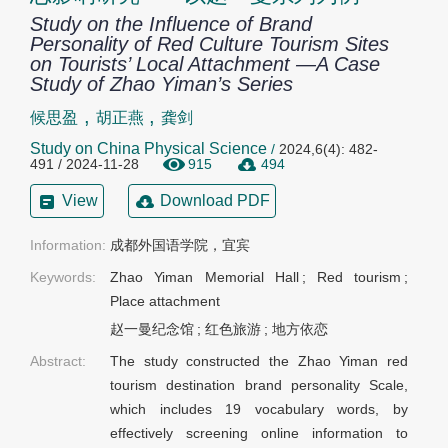
Study on the Influence of Brand
Personality of Red Culture Tourism Sites
on Tourists’ Local Attachment —A Case
Study of Zhao Yiman’s Series
,
,
候思盈
胡正燕
龚剑
Study on China Physical Science
/
2024,6(4): 482-
491 / 2024-11-28
915
494
View
Download PDF
Information:
成都外国语学院，宜宾
Keywords:
Zhao Yiman Memorial Hall
;
Red tourism
;
Place attachment
赵一曼纪念馆
;
红色旅游
;
地方依恋
Abstract:
The study constructed the Zhao Yiman red
tourism destination brand personality Scale,
which includes 19 vocabulary words, by
effectively screening online information to