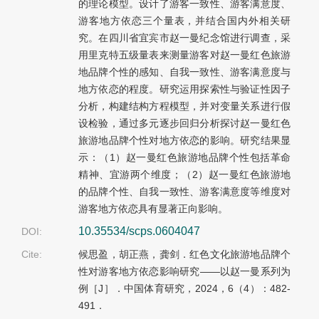
的理论模型。设计了游客一致性、游客满意度、
游客地方依恋三个量表，并结合国内外相关研
究。在四川省宜宾市赵一曼纪念馆进行调查，采
用里克特五级量表来测量游客对赵一曼红色旅游
地品牌个性的感知、自我一致性、游客满意度与
地方依恋的程度。研究运用探索性与验证性因子
分析，构建结构方程模型，并对变量关系进行假
设检验，通过多元逐步回归分析探讨赵一曼红色
旅游地品牌个性对地方依恋的影响。研究结果显
示：（1）赵一曼红色旅游地品牌个性包括革命
精神、宜游两个维度；（2）赵一曼红色旅游地
的品牌个性、自我一致性、游客满意度等维度对
游客地方依恋具有显著正向影响。
10.35534/scps.0604047
DOI:
Cite:
候思盈，胡正燕，龚剑．红色文化旅游地品牌个
性对游客地方依恋影响研究——以赵一曼系列为
例［J］．中国体育研究，2024，6（4）：482-
491．