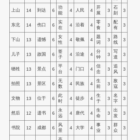
功
开
石
上山
到达
人民
14
6
4
4
3
3
能
展
刻
实
零
配
东北
伤口
沿着
14
6
4
4
3
3
在
食
有
女
题
路
下山
遗憾
敬佩
13
6
4
4
3
3
性
词
线
签
分
写
儿子
故国
沿途
13
6
4
4
3
3
子
钟
道
平
信
追
牺牲
景点
门口
13
6
4
4
3
3
台
念
风
无
生
敌
拍照
景区
民族
13
6
4
4
3
3
数
前
寇
此
生
名
文物
位于
徒步
13
6
4
4
3
3
时
于
字
永
生
出
然后
遗书
唐代
12
6
4
4
3
3
远
命
发
风
事
群
书院
成都
大学
12
6
4
4
3
3
景
业
众
高