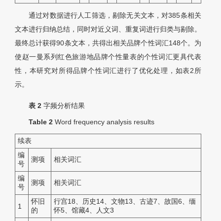
通过对数据进行人工筛选，剔除无关文本，对385条相关
文本进行归纳总结，同时对近义词、重复词进行归类与剔除。
最终总计获得90条文本，共得出相关品牌个性词汇148个。为
使赵一曼系列红色旅游地品牌个性量表的个性词汇更具代表
性，本研究对所得品牌个性词汇进行了优化处理，如表2所
示。
表 2
字频分析结果
Table 2
Word frequency analysis results
续表
编
测项
相关词汇
号
编
测项
相关词汇
号
怀旧
行宫18、历史14、文物13、古迹7、故国6、缅
1
的
怀5、馆藏4、人文3