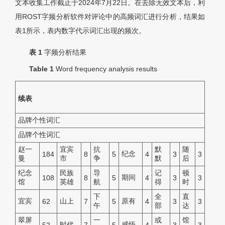
文本收集工作截止于2024年7月22日。在去除无效文本后，利
用ROST字频分析软件对评论中的高频词汇进行分析，结果如
表1所示，表内数字代示词汇出现的频次。
表 1
字频分析结果
Table 1
Word frequency analysis results
续表
品牌个性词汇
品牌个性词汇
赵一
宜宾
抗
默
随
纪念
184
8
5
4
3
3
曼
市
争
默
后
纪念
民族
导
记
顿
期间
108
8
5
4
3
3
馆
英雄
航
得
时
下
全
直
宜宾
山上
原有
62
7
5
4
3
3
午
部
达
翠屏
一
或
馆
时代
感悟