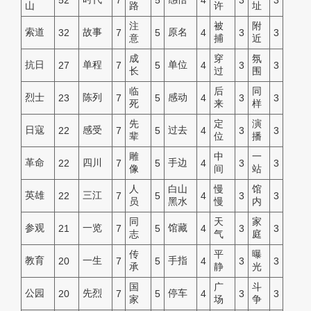
52
7
5
4
3
3
山
路
许
址
注
被
附
索道
故事
原名
32
7
5
4
3
3
意
捕
近
成
穿
氛
抗日
单程
单位
27
7
5
4
3
3
长
过
围
临
后
同
烈士
陈列
感动
23
7
5
4
3
3
死
来
样
先
定
演
日寇
感受
过去
22
7
5
4
3
3
辈
位
播
雕
中
一
革命
四川
手边
22
7
5
4
3
3
像
间
站
人
白山
慢
馆
英雄
三江
22
7
5
4
3
3
员
黑水
慢
内
同
天
家
参观
一览
馆藏
21
7
5
4
3
3
志
气
庭
传
平
曝
教育
一生
手指
20
7
5
4
3
3
承
静
光
国
广
斗
公园
先烈
停车
20
7
5
4
3
3
家
场
争