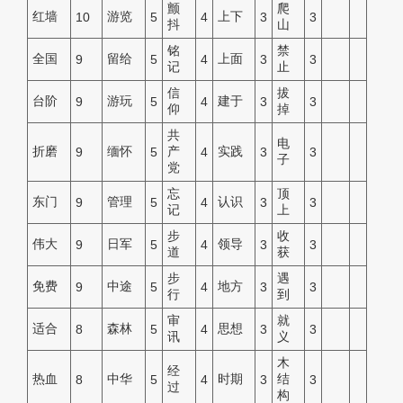
颤
爬
红墙
游览
上下
10
5
4
3
3
抖
山
铭
禁
全国
留给
上面
9
5
4
3
3
记
止
信
拔
台阶
游玩
建于
9
5
4
3
3
仰
掉
共
电
折磨
缅怀
产
实践
9
5
4
3
3
子
党
忘
顶
东门
管理
认识
9
5
4
3
3
记
上
步
收
伟大
日军
领导
9
5
4
3
3
道
获
步
遇
免费
中途
地方
9
5
4
3
3
行
到
审
就
适合
森林
思想
8
5
4
3
3
讯
义
木
经
热血
中华
时期
结
8
5
4
3
3
过
构