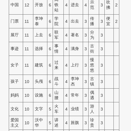
示
吹
中国
开放
铁
进去
12
6
4
4
3
2
范
拂
站
李坤
学
传
便
门票
出去
11
6
4
3
3
2
泰
院
播
宜
联
分
展厅
上去
著名
11
6
4
3
3
军
为
事
古
事迹
选择
满身
11
6
4
3
3
情
街
慢
过
女子
建筑
上行
悠
11
6
4
3
3
来
悠
战
李坤
古
孩子
头颅
10
6
4
3
3
斗
杰
镇
山
偶
妈妈
设施
常年
10
6
4
3
3
腰
遇
火
游
文化
文字
业绩
10
5
4
3
3
车
人
爱国
沃中
讲
珍
旌旗
10
5
4
3
3
主义
华
述
贵