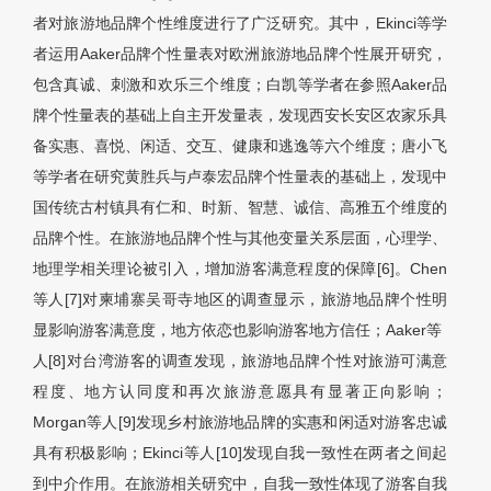
者对旅游地品牌个性维度进行了广泛研究。其中，Ekinci等学
者运用Aaker品牌个性量表对欧洲旅游地品牌个性展开研究，
包含真诚、刺激和欢乐三个维度；白凯等学者在参照Aaker品
牌个性量表的基础上自主开发量表，发现西安长安区农家乐具
备实惠、喜悦、闲适、交互、健康和逃逸等六个维度；唐小飞
等学者在研究黄胜兵与卢泰宏品牌个性量表的基础上，发现中
国传统古村镇具有仁和、时新、智慧、诚信、高雅五个维度的
品牌个性。在旅游地品牌个性与其他变量关系层面，心理学、
地理学相关理论被引入，增加游客满意程度的保障[6]。Chen
等人[7]对柬埔寨吴哥寺地区的调查显示，旅游地品牌个性明
显影响游客满意度，地方依恋也影响游客地方信任；Aaker等
人[8]对台湾游客的调查发现，旅游地品牌个性对旅游可满意
程度、地方认同度和再次旅游意愿具有显著正向影响；
Morgan等人[9]发现乡村旅游地品牌的实惠和闲适对游客忠诚
具有积极影响；Ekinci等人[10]发现自我一致性在两者之间起
到中介作用。在旅游相关研究中，自我一致性体现了游客自我