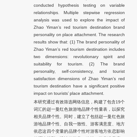
conducted hypothesis testing on variable
relationships. Multiple stepwise regression
analysis was used to explore the impact of
Zhao Yiman’s red tourism destination brand
personality on place attachment. The research
results show that: (1) The brand personality of
Zhao Yiman’s red tourism destination includes
two dimensions: revolutionary spirit and
suitability for tourism. (2) The brand
personality, self-consistency, and tourist
satisfaction dimensions of Zhao Yiman’s red
tourism destination have a significant positive
impact on tourists’ place attachment.
本研究通过有效筛选网络信息，构建了包含19个
词汇的赵一曼红色旅游地品牌个性量表，以探究
相关品牌个性。同时，建立了包括赵一曼红色旅
游地品牌个性、自我一致性、游客满意度、地方
依恋这四个变量的品牌个性对游客地方依恋影响