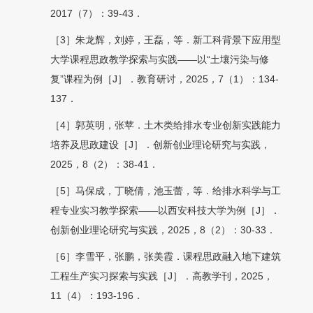
2017（7）：39-43．
［3］朱龙辉，刘婷，王磊，等．新工科背景下应用型
大学课程思政教学探索与实践——以“土壤污染与修
复”课程为例［J］．教育研讨，2025，7（1）：134-
137．
［4］郭英明，张苹．土木类给排水专业创新实践能力
培养及思政建设［J］．创新创业理论研究与实践，
2025，8（2）：38-41．
［5］马保成，丁晓倩，池玉蕾，等．给排水科学与工
程专业实习教学探索——以西安科技大学为例［J］．
创新创业理论研究与实践，2025，8（2）：30-33．
［6］李雪平，张鹏，张美霞．课程思政融入地下建筑
工程生产实习探索与实践［J］．高教学刊，2025，
11（4）：193-196．