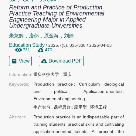
Reform and Practice of Production
Practice Teaching of Environmental
Engineering Major in Applied
Undergraduate Universities
,
,
,
朱龙辉
唐然
原金海
刘婷
Education Study
/
2025,7(3): 335-338 / 2025-04-03
731
470
View
Download PDF
Information:
重庆科技大学，重庆
Keywords:
Production practice
;
Curriculum ideological
and political
;
Application-oriented
;
Environmental engineering
生产实习
;
课程思政
;
应用型
;
环境工程
Abstract:
Production practice is an indispensable part of
training students’ practical skills and cultivating
application-oriented talents. At present, the