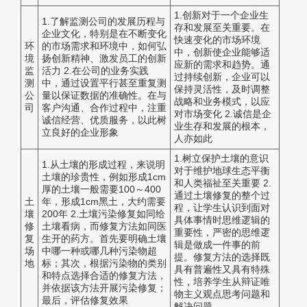
1.创新对于一个企业生
1.了解监测公司的发展历程与
存和发展至关重要。在
企业文化，特别是在不断变化
快速变化的市场环境
环
的市场需求和环境中，如何弘
中，创新使企业能够适
境
扬创新精神、激发员工的创新
应新的需求和趋势。通
监
活力 2.在公司的业务实践
过持续创新，企业可以
测
中，通过设置平行甚至重复测
保持灵活性，及时调整
公
量以保证数据的准确性。在与
战略和业务模式，以应
司
客户沟通、合作过程中，注重
对市场变化 2.诚信是企
诚信经营、优质服务，以此树
业生存和发展的根本，
立良好的企业形象
人亦如此
1.树立保护土壤的意识
1.从土壤的形成过程，来说明
对于维护地球生态平衡
土壤的珍贵性，例如形成1cm
和人类福祉至关重要 2.
厚的土壤一般需要100～400
通过土壤修复的整个过
土
年，形成1cm黑土，大约需要
程，让学生认识到面对
壤
200年 2.土壤污染修复如同给
具体事情时思维逻辑的
修
土壤看病，而修复方法如同医
重要性，严密的思维逻
复
生开的药方。首先要明确土壤
辑是做成一件事的前
场
中哪一种或哪几种污染物超
提。修复方法的选择既
地
标；其次，根据污染物的类别
具有普遍性又具有特殊
和特点选择合适的修复方法，
性，培养学生从辩证唯
并依据该方法开展污染修复；
物主义观点思考问题和
最后，评估修复效果
解决问题