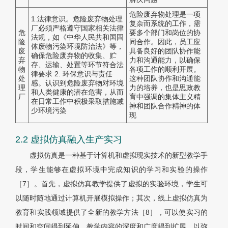
危险废弃物处理是一项
1.法律意识。危险废弃物处理
复杂而系统的工作，需
厂必须严格遵守国家相关法律
危
要多个部门和岗位的协
法规，如《中华人民共和国固
险
同合作。因此，员工应
体废物污染环境防治法》等，
废
具备良好的团队协作能
确保危险废弃物的收集、贮
弃
力和沟通能力，以确保
存、运输、处置等环节符合法
物
各项工作的顺利开展。
律要求 2. 环保意识与责任
处
这种团队协作和沟通能
感。认识到危险废弃物对环境
理
力的培养，也是思政教
和人类健康的潜在危害，从而
厂
育中强调的集体主义精
在日常工作中积极采取措施减
神和团队合作精神的体
少环境污染
现
2.2 虚拟仿真融入生产实习
虚拟仿真是一种基于计算机和虚拟现实技术的新型教学手
段，学生能够在虚拟环境中完成知识的学习和实验的操作
［7］。首先，虚拟仿真教学提供了虚拟的实验环境，学生可
以随时随地通过计算机开展模拟操作；其次，线上虚拟仿真为
教育和实践领域提供了全新的教学方法［8］，可以使实习的
时间和空间得到延伸、教学内容的深度和广度得到扩展，以弥