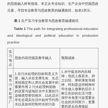
的思政融入鲜有报道。本文从专业知识、生产企业中挖掘思政
元素，寻找专业教育与思政教育的融通路径，如表1所示。
表 1
生产实习专业教育与思政教育融通路径
Table 1
The path for integrating professional education
and ideological and political education in production
practice
实
习
思政内容挖掘及教学融入
预期成效
地
点
1.水中蕴含的内在精
1.在污水处理的目标和意义方
城
神，包括上善若水、持
面，融入水在支撑生命、生态
市
之以恒、厚积薄发等精
系统稳定和人类社会发展中的
污
神，特别是这些精神对
重要作用 2.污水处理构筑物
水
学生做人做事的启示 2.
的设置与该地区水中主要的污
处
树立良好的生活习惯，
染物类型密切相关，以此启示
理
保护水免受污染需要全
学生在现实生活中如何节约用
厂
社会的共同努力，更重
水以及如何控制对水的污染
要的是从自身做起