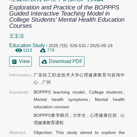
Exploration and Practice of the BOPPPS
Guided Interactive Teaching Model in
College Students’ Mental Health Education
Courses
王玉洁
Education Study
/
2025,7(5): 526-531 / 2025-05-19
1113
779
View
Download PDF
Information:
广东轻工职业技术大学心理健康教育与咨询中
心，广州
Keywords:
BOPPPS teaching model
;
College students
;
Mental health symptoms
;
Mental health
education courses
BOPPPS教学模式
;
大学生
;
心理健康症状
;
心
理健康教育课程
Abstract:
Objective: This study aimed to explore the