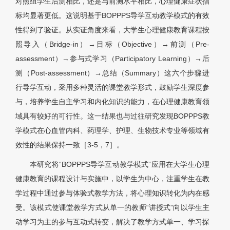
对照组学生后测相比，还是与前测水平相比，心理健康症状指
标均显著更低。这说明基于BOPPPS导学互动教学模式的有效
性得到了验证。从实证角度来看，大学生心理健康教育课程按
照导入（Bridge-in）→目标（Objective）→前测（Pre-
assessment）→参与式学习（Participatory Learning）→后
测（Post-assessment）→总结（Summary）这六个步骤进
行导学互动，采用多种灵活的课堂教学形式，鼓励学生深度参
与，培养学生自主学习和内化知识的能力，在心理健康教育领
域具有较好的可行性。这一结果也与过往研究发现BOPPPS教
学模式在心血管内科、药理学、护理、生物技术专业等领域有
效性的结果保持一致［3-5
，7］
。
本研究将“BOPPPS导学互动教学模式”应用在大学生心理
健康教育的课程设计与实施中，以学生为中心，注重学生在教
学过程中通过参与体验式教学方法，将心理知识转化为内在感
受。该模式使课堂教学方式从单一的教师“讲授式”向以学生主
动学习为主的参与互动式转变，解决了教学方式单一、学习探