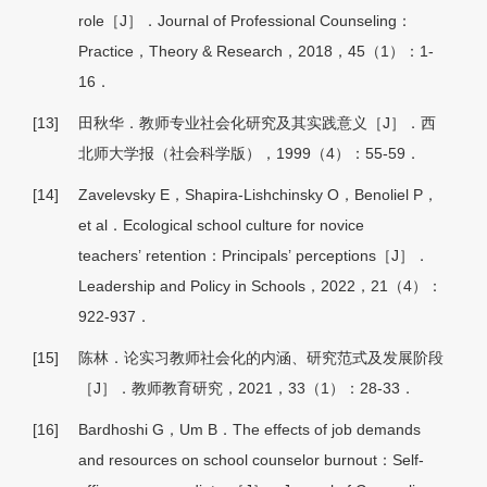
role［J］．Journal of Professional Counseling：
Practice，Theory & Research，2018，45（1）：1-
16．
[13]
田秋华．教师专业社会化研究及其实践意义［J］．西
北师大学报（社会科学版），1999（4）：55-59．
[14]
Zavelevsky E，Shapira-Lishchinsky O，Benoliel P，
et al．Ecological school culture for novice
teachers
’
retention：Principals
’
perceptions［J］．
Leadership and Policy in Schools，2022，21（4）：
922-937．
[15]
陈林．论实习教师社会化的内涵、研究范式及发展阶段
［J］．教师教育研究，2021，33（1）：28-33．
[16]
Bardhoshi G，Um B．The effects of job demands
and resources on school counselor burnout：Self‐