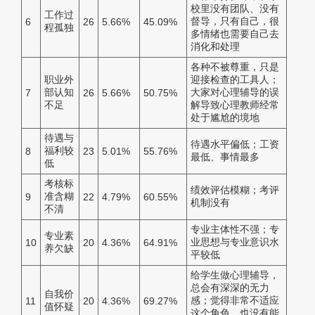
校里没有团队、没有
工作过
督导，只有自己，很
6
26
5.66%
45.09%
程孤独
多情绪也需要自己去
消化和处理
各种不被尊重，只是
职业外
迎接检查的工具人；
部认知
大家对心理辅导的误
7
26
5.66%
50.75%
不足
解导致心理教师经常
处于尴尬的境地
待遇与
待遇水平偏低；工资
福利较
8
23
5.01%
55.76%
最低、事情最多
低
考核标
绩效评估模糊；考评
准含糊
9
22
4.79%
60.55%
机制没有
不清
专业主体性不强；专
专业素
业思想与专业意识水
10
20
4.36%
64.91%
养欠缺
平较低
给学生做心理辅导，
总会有深深的无力
自我价
感；觉得非常不适应
11
20
4.36%
69.27%
值怀疑
这个角色，也没有能