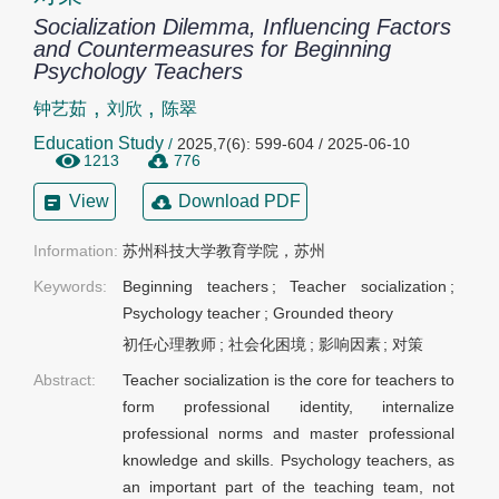
Socialization Dilemma, Influencing Factors
and Countermeasures for Beginning
Psychology Teachers
,
,
钟艺茹
刘欣
陈翠
Education Study
/
2025,7(6): 599-604 / 2025-06-10
1213
776
View
Download PDF
Information:
苏州科技大学教育学院，苏州
Keywords:
Beginning teachers
;
Teacher socialization
;
Psychology teacher
;
Grounded theory
初任心理教师
;
社会化困境
;
影响因素
;
对策
Abstract:
Teacher socialization is the core for teachers to
form professional identity, internalize
professional norms and master professional
knowledge and skills. Psychology teachers, as
an important part of the teaching team, not