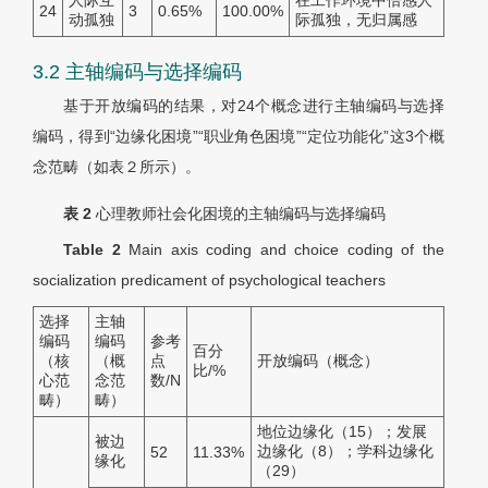
人际互
在工作环境中倍感人
24
3
0.65%
100.00%
动孤独
际孤独，无归属感
3.2 主轴编码与选择编码
基于开放编码的结果，对24个概念进行主轴编码与选择
编码，得到“边缘化困境”“职业角色困境”“定位功能化”这3个概
念范畴（如表２所示）。
表 2
心理教师社会化困境的主轴编码与选择编码
Table 2
Main axis coding and choice coding of the
socialization predicament of psychological teachers
选择
主轴
编码
编码
参考
百分
（核
（概
点
开放编码（概念）
比/%
心范
念范
数/
N
畴）
畴）
地位边缘化（15）；发展
被边
边缘化（8）；学科边缘化
52
11.33%
缘化
（29）