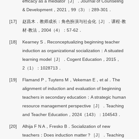
efficacy as a mediator［J］．Journal of Counseling
& Development，2021，99（3）：289-301．
[17]
赵昌木．教师成长：角色扮演与社会化［J］．课程·教
材·教法，2004（4）：57-62．
[18]
Kearney S．Reconceptualizing beginning teacher
induction as organizational socialization：A situated
learning model［J］．Cogent Education，2015，
2（1）：1028713．
[19]
Flamand P，Tuytens M，Vekeman E，et al．The
alignment of induction and evaluation of beginning
teachers in secondary education：A strategic human
resource management perspective［J］．Teaching
and Teacher Education，2024（143）：104543．
[20]
Alhija F N A，Fresko B．Socialization of new
teachers：Does induction matter？［J］．Teaching