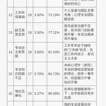
做好的信心
个人发展与团队支撑
工作环
失衡；心理专业团队
12
18
3.92%
73.19%
境孤独
建设差
相关政策法规不完
缺乏政
善，有关部门实际重
13
18
3.92%
77.11%
策支持
视不够；专业法规体
系不健全
工作常常处于独特
专业自
的“三夹板”状态；实
主权受
14
18
3.92%
81.03%
质工作内容少，形式
限
主义太多
本科心理学（师范）
专业知
专业的课程设置较多
识技能
的理论；想有一番作
15
17
3.70%
84.73%
不足
为，但是能力不够，
知识不够
在单位谁都能来捏一
地位边
下；在学校很没有存
16
15
3.27%
88.00%
缘化
在感
我的专业发展在何