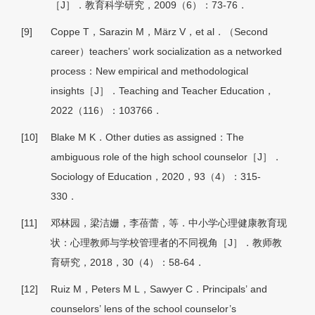
［J］．教育科学研究，2009（6）：73-76．
[9]
Coppe T，Sarazin M，März V，et al．（Second
career）teachers
’
work socialization as a networked
process：New empirical and methodological
insights［J］．Teaching and Teacher Education，
2022（116）：103766．
[10]
Blake M K．Other duties as assigned：The
ambiguous role of the high school counselor［J］．
Sociology of Education，2020，93（4）：315-
330．
[11]
邓林园，梁洁姗，李蓓蕾，等．中小学心理健康教育现
状：心理教师与学校管理者的不同视角［J］．教师教
育研究，2018，30（4）：58-64．
[12]
Ruiz M，Peters M L，Sawyer C．Principals
’
and
counselors
’
lens of the school counselor
’
s