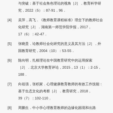
与突破：基于社会角色理论的视角［J］．教育科学研
究，2022（5）：87-91，96．
[4]
吴萍，高飞．《教师教育课程标准》理念下的教师社会
化研究［J］．湖南第一师范学院学报，2017，
17（6）：42-47．
[5]
张晓贵．论教师社会化研究的意义及其方法［J］．外
国教育研究，2004（10）：53-55．
[6]
陈向明．扎根理论在中国教育研究中的运用探索
［J］．北京大学教育评论，2015，13（1）：2-15，
188．
[7]
向祖强，张积家．心理健康教育教师的有效工作技能：
基于生态文化的考察［J］．教育研究，2018，
39（7）：102-110．
[8]
周鹏生．中小学心理教育教师的边缘化困境和出路