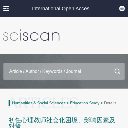
International Open Access Journal Platform
Humanities & Social Sciences
>
Education Study
>
Details
初任心理教师社会化困境、影响因素及
对策