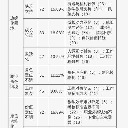
待遇与福利较低（23）；
缺乏
教学教研支持（31）；政
72
15.69%
支持
策支持（18）
边缘
成长动力不足（8）；成长
化困
发展迷茫（12）；成长机
境
成长
会缺乏（34）；情感困扰
83
18.08%
较难
（9）；自我价值怀疑
（20）
人际互动孤独（3）；工作
孤独
环境孤独（18）；工作过
47
10.24%
化
程孤独（26）
角色
角色冲突化（5）；角色模
定位
51
11.11%
职业
糊化（46）
不清
角色
困境
工作
工作对象复杂（4）；工作
45
9.80%
复杂
量多压力大（41）；
教学效果难以评定（6）；
价值
考核标准含糊不清
定位
（22）；职业外部认知不
72
15.69%
定位
不明
足（26）；专业自主权受
功能
限（18）
化