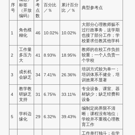
序
标签
考
百分比
累计百分
典型参考点
号
（开放
点
／％
比 ／％
编码）
数
大部分心理教师躲不
角色模
过行政事务，这学期
1
46
10.02%
10.02%
糊化
也接了部分工作；学
校要求任教其他学科
工作量
教师的在校工作负担
多压力
较重；一个人负责一
2
41
8.93%
18.95%
大
个学校
培训方式较为单一；
成长机
培训体系不健全，培
3
34
7.41%
26.36%
会缺乏
训效果不显著
教学教
专业设备、课室、器
研缺乏
材缺少；缺乏经费和
4
31
6.75%
33.11%
支持
设备
编制定岗界限不清
学科边
晰；课程没有地位；
5
29
6.32%
39.43%
缘化
学校并不重视心理教
育工作
工作单打独斗；在学