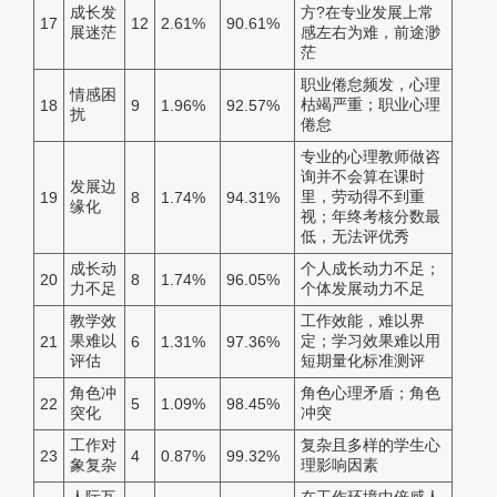
成长发
方?在专业发展上常
17
12
2.61%
90.61%
展迷茫
感左右为难，前途渺
茫
职业倦怠频发，心理
情感困
枯竭严重；职业心理
18
9
1.96%
92.57%
扰
倦怠
专业的心理教师做咨
询并不会算在课时
发展边
里，劳动得不到重
19
8
1.74%
94.31%
缘化
视；年终考核分数最
低，无法评优秀
成长动
个人成长动力不足；
20
8
1.74%
96.05%
力不足
个体发展动力不足
教学效
工作效能，难以界
果难以
定；学习效果难以用
21
6
1.31%
97.36%
评估
短期量化标准测评
角色冲
角色心理矛盾；角色
22
5
1.09%
98.45%
突化
冲突
工作对
复杂且多样的学生心
23
4
0.87%
99.32%
象复杂
理影响因素