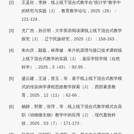
[2]
王孟欣，李静．线上线下混合式教学在“统计学”教学中
的研究与实践［J］．教育教学论坛，2025（26）：
121-124．
[3]
尤广杰，孙吕明．大学英语阅读课线上线下混合式教学
探究［J］．辽宁民族研究，2025（2）：158-163．
[4]
朱向庆，鄢磊，林厚健．单片机原理与接口技术课程线
上线下混合式教学的实践［J］．嘉应学院学报（自然
科学），2025，3（43）：92-95．
[5]
盛云建，王波，曾玉，等．基于线上线下混合式教学模
式的传染病学课程思政教学探索［J］．西部素质教
育，2025，12（11）：62-66．
[6]
杨静，邢蕾，张萍，等．线上线下混合式教学模式在高
职《动物微生物》教学中的应用［J］．现代畜牧科
技，2025，53（7）：171-173．