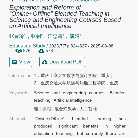
Exploration and Reform of
“Online+Offline” Blended Teaching in
Science and Engineering Courses Based
on Artificial Intelligence
,
,
,
张晋玲¹
张钊²
汪忠碧¹
潘娟¹
Education Study
/
2025,7(7): 824-827 / 2025-08-08
976
578
View
Download PDF
Information:
1．重庆工商大学数学与统计学院，重庆；

2．重庆交通大学航运与船舶工程学院，重庆
Keywords:
Science and engineering courses
;
Blended
teaching
;
Artificial intelligence
理工课程
;
混合式教学
;
人工智能
Abstract:
“Online+Offline” blended learning has
produced significant benefits in higher
education teaching, but currently there are