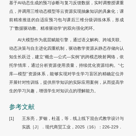
基于AI动态生成的预习诊断与复习反馈数据，实时调整授课重
点，并调用三维动态模型等云资源实现抽象知识的具象化；课
前精准推送的自适应预习包与课后三维分级训练体系，形成
了“数据驱动教、精准驱动学”的双向强化闭环。
AI大模型作为底层赋能引擎，通过语义解构、跨域关联、
动态决策与自主进化四重机制，驱动教学资源从静态存储向认
知生长跃迁，建立“概念—公式—实例”的跨模态映射网络，依
托学情库，通过分析资源使用质量，持续优化资源结构。“七
库—模型”资源体系，能够实现对学生学习盲区的精确定位并
开展针对性训练，提供所学知识的实际应用案例，从而提高学
生的学习兴趣，增强学生对知识点的理解能力。
参考文献
[1]
王东亮，罗钿，杜遥，等．线上线下混合式教学设计与
实践［J］．现代商贸工业，2025（16）：226-229．