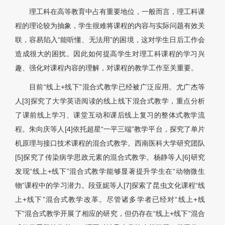
理工科在高等教育中占有重要地位，一般而言，理工科课
程的理论较为抽象，学生很难将课程的内容与实际问题有效关
联，容易陷入“能听懂、无法用”的困境，这对学生日后工作会
造成很大的困扰。因此如何提高学生对理工科课程的学习兴
趣、强化对课程内容的理解，对课程的教学工作至关重要。
目前“线上+线下”混合式教学已经被广泛应用。尤广杰等
人[3]探究了大学英语阅读的线上线下混合式教学，重点分析
了课前线上学习、课堂互动和课后线上复习的整体式教学流
程。朱向庆等人[4]依托超星“一平三端”教学平台，探究了单片
机原理与接口技术课程的混合式教学。西南医科大学研究团队
[5]探究了传染病学思政元素的混合式教学。杨静等人[6]研究
发现“线上+线下”混合式教学能够显著提升学生在“动物微生
物”课程中的学习潜力。段亚妮等人[7]探索了昆虫文化课程“线
上+线下”混合式教学改革。尽管诸多学者已经对“线上+线
下”混合式教学开展了相应的研究，但仍存在“线上+线下”混合