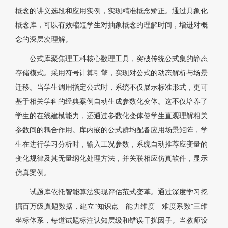
概念的讲义选段和应用实例，实现精准概念矫正。通过具象化
概念库，可以有效缩短学生对抽象概念的理解时间，增进对概
念的深层次理解。
公式库聚焦理工科核心数理工具，突破传统公式集的静态
存储模式。采用符号计算引擎，实现对公式的动态解析与场景
迁移。当学生调用指定公式时，系统不仅展示标准形式，更可
基于相关学科的经典案例自动生成参数化变体。这不仅培养了
学生的在线建模能力，还通过参数化变体使学生直观理解相关
参数间的耦合作用。库内嵌的公式群均配备应用场景矩阵，学
生在进行学习分析时，输入工况参数，系统自动推荐应变量的
变化规律及其无量纲化处理方法，并关联相应仿真软件，显示
仿真案例。
试题库依托智能算法实现评估范式变革。通过深度学习挖
掘百万级真题数据，建立“知识点—能力维度—难度系数”三维
坐标体系，每道试题标注认知层级和错误干扰因子。当教师设