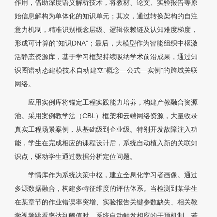
作用，借助深度语义解析技术，将教材、论文、实验报告等原
始信息解构为单体化的知识单元；其次，通过转换架构的自注
意力机制，精准识别概念层级、逻辑依赖链及认知难度梯度，
形成可计算的“知识DNA”；最后，大模型作为智能组织中枢激
活静态资源库，基于学习框架持续吸纳学术前沿成果，通过知
识图谱动态建模技术自动建立“概念—公式—实例”的跨域关联
网络。
应用实例库将锚定工程实践能力培养，构建产教融合资源
池。采用案例教学法（CBL）框架和云端网络资源，大量收录
真实工程场景案例，从基础级到企业级。特别开发故障注入功
能，学生在完成相应的课程设计后，系统自动植入新的关联知
识点，驱动学生通过数据分析定位问题。
学情库作为系统决策中枢，建立全息化学习者画像。通过
多源数据融合，构建多特征维度的评估体系。当检测到某学生
在某章节的作业错误率突增、实验报告关键参数缺失、相关教
学视频跳看率达到阈值时，系统自动触发相应的干预机制。若