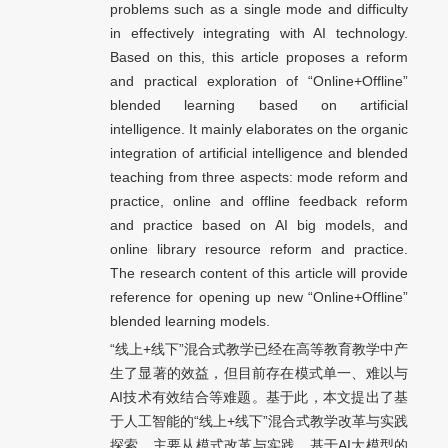
problems such as a single mode and difficulty
in effectively integrating with AI technology.
Based on this, this article proposes a reform
and practical exploration of “Online+Offline”
blended learning based on artificial
intelligence. It mainly elaborates on the organic
integration of artificial intelligence and blended
teaching from three aspects: mode reform and
practice, online and offline feedback reform
and practice based on AI big models, and
online library resource reform and practice.
The research content of this article will provide
reference for opening up new “Online+Offline”
blended learning models.
“线上+线下”混合式教学已经在高等教育教学中产
生了显著的效益，但目前存在模式单一、难以与
AI技术有效结合等难题。基于此，本文提出了基
于人工智能的“线上+线下”混合式教学改革与实践
探索，主要从模式改革与实践、基于AI大模型的