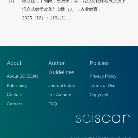
[7]
段亚妮，丁朝阳，王成阳，等．昆虫文化课程线上线下
混合式教学改革与实践［J］．农业教育，
2025（12）：119-121．
About
Author
Policies
Guidelines
About SCISCAN
Privacy Policy
Publishing
Journal Index
Terms of Use
Contact
For Authors
Copyright
Careers
FAQ
Email: service@sciscanpub.com