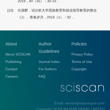
2019，40（35）：30-33．
[10]
任朋辉．试分析大学思政教育和就业指导教育的整合
［J］．青春岁月，2016（1）：92．
About
Author
Policies
Guidelines
About SCISCAN
Privacy Policy
Publishing
Journal Index
Terms of Use
Contact
For Authors
Copyright
Careers
FAQ
Email: service@sciscanpub.com
Copyright: SCISCAN PUBLISHING LIMITED