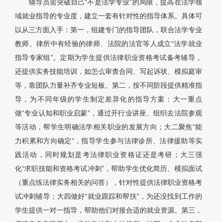
辅导员需突破自己“不是法学专业”的局限，提高在法学领
域就业指导的专业度，建立一套有针对性的指导体系。具体可
以从三方面入手：第一，组建专门的指导团队，联合法学专业
教师、律所中有经验的律师、法院的法官等人成立“法学就业
指导专家组”。定期为学生提供法律职业资格考试备考辅导，
还提供实务技能培训，如怎么审查合同、写起诉状、模拟庭审
等，靠团队力量补齐专业短板。第二，按不同阶段提供精准指
导，为不同年级的学生制定差异化的指导方案：大一重点
做“专业认知和职业启蒙”，通过开行业讲座、组织去法院参观
等活动，帮学生明确法学相关职业的发展方向；大二聚焦“能
力积累和方向确定”，指导学生参与法律诊所、法律援助等实
践活动，同时规划是考法律职业资格证还是考研；大三强
化“求职技能和资格考试冲刺”，帮助学生优化简历、模拟面试
（重点练法律实务相关的问答），针对性提供法律职业资格考
试冲刺辅导；大四做好“就业跟踪和帮扶”，为还没找到工作的
学生提供一对一指导，帮助他们对接合适的就业资源。第三，