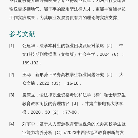
不仅能够提升民办高校法学专业得就业质量，为法治社会建设
输送更多接地气、能干事的应用型法律人才，更能丰富辅导员
工作实践成果，为其职业发展提供有力的理论与实践支撑。
参考文献
[1]
公建华．法学本科生的就业困境及应对策略［J］．中
文科技期刊数据库（文摘版）社会科学，2024（6）：
189-192．
[2]
王聪．新形势下民办高校学生就业问题研究［J］．大
众文摘，2022（33）：16-18．
[3]
袁庆立．论法律职业资格考试和法学（律）硕士研究生
教育教学衔接的合理路径［J］．甘肃广播电视大学学
报，2020，30（2）：77-80．
[4]
刘宇中．基于人力资源教育管理视角的民办高校学生就
业能力培养分析［C］//2023中西部地区教育创新与发