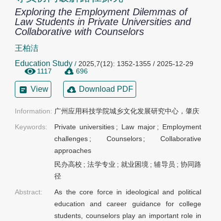
Exploring the Employment Dilemmas of
Law Students in Private Universities and
Collaborative with Counselors
王柏洁
Education Study
/
2025,7(12): 1352-1355 / 2025-12-29
1117
696
View
Download PDF
Information:
广州应用科技学院城乡文化发展研究中心，肇庆
Keywords:
Private universities
;
Law major
;
Employment
challenges
;
Counselors
;
Collaborative
approaches
民办高校
;
法学专业
;
就业困境
;
辅导员
;
协同路
径
Abstract:
As the core force in ideological and political
education and career guidance for college
students, counselors play an important role in