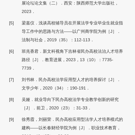
展论坛论文集（二）．西安：陕西师范大学出版社，
2023．
[5]
梁嘉仪．浅谈高校辅导员在开展法学专业毕业生就业指
导工作中的思路与方法——以广州商学院为例［J］．
法制与社会，2019（35）：112-113．
[6]
班兆香君．新文科视角下吉林省民办高校法治人才培养
路径［J］．教育进展，2023，13（10）：7735-
7739．
[7]
刘书林．民办高校法学应用型人才的培养探讨［J］．
文学少年，2020（34）：190-191．
[8]
吴娅．就业导向下民办高校法学专业教学创新的研究
［J］．前卫，2020（23）：31-33．
[9]
徐秀霞，刘丽荣．民办高校应用型法学人才培养模式的
建构——以长春财经学院为例［J］．职业技术教育，