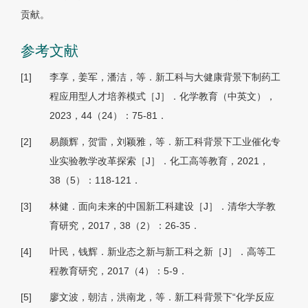
贡献。
参考文献
[1]
李享，姜军，潘洁，等．新工科与大健康背景下制药工
程应用型人才培养模式［J］．化学教育（中英文），
2023，44（24）：75-81．
[2]
易颜辉，贺雷，刘颖雅，等．新工科背景下工业催化专
业实验教学改革探索［J］．化工高等教育，2021，
38（5）：118-121．
[3]
林健．面向未来的中国新工科建设［J］．清华大学教
育研究，2017，38（2）：26-35．
[4]
叶民，钱辉．新业态之新与新工科之新［J］．高等工
程教育研究，2017（4）：5-9．
[5]
廖文波，朝洁，洪南龙，等．新工科背景下“化学反应