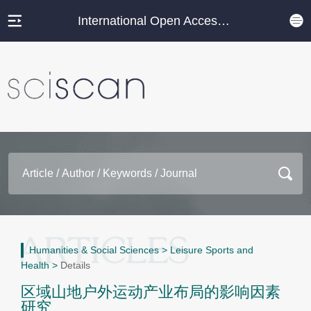
International Open Access Journal Platform
Humanities & Social Sciences
>
Leisure Sports and
Health
>
Details
区域山地户外运动产业布局的影响因素
研究