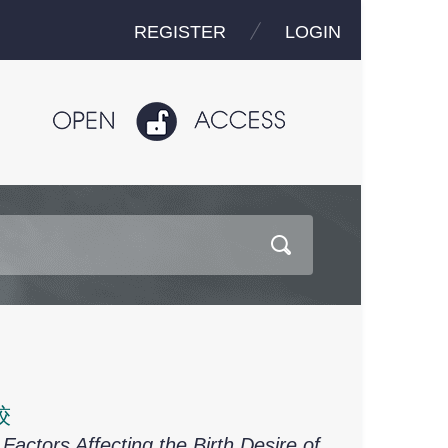
REGISTER
LOGIN
较
actors Affecting the Birth Desire of