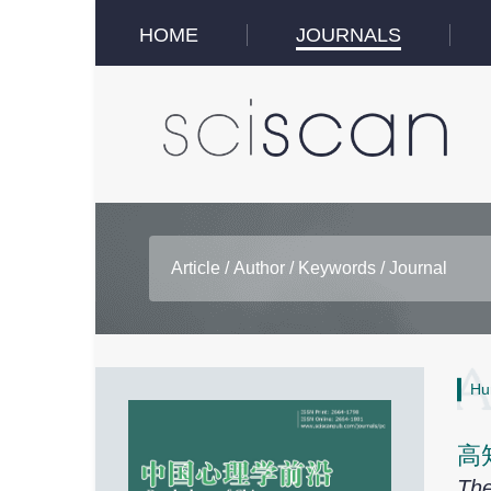
HOME
JOURNALS
Hu
高
The