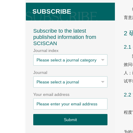
SUBSCRIBE
育意
Subscribe to the latest
2
published information from
SCISCAN
2.
Journal index
效问
Journal
人；
试平
2.
Your email address
程度
Submit
为的