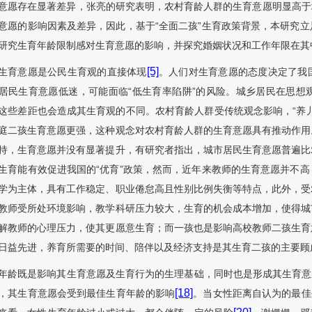
意愿存在显著差异，张亮的研究表明，农村育龄人群的生育意愿明显高于
意愿的影响因素及差异，因此，基于“全面二孩”生育政策背景，本研究
研究生育年龄限制感对生育意愿的影响，并探究婚姻状况和工作年限在其
[5]
生育意愿是公民生育观的直接体现
。人们对生育意愿的态度决定了我
居民生育意愿低迷，可能面临“低生育率陷阱”的风险。城乡居民在思想
这些差距也会造成其生育观的不同。农村育龄人群受传统观念影响，“养
庭二孩生育意愿更强，这种观念对农村育龄人群的生育意愿具有推动作用
持，生育意愿并没有显著提升，有研究者指出，城市居民生育意愿普遍比
生育能有效促进我国的“优育”政策，然而，近年来教师的生育意愿并不
学为主体，具有工作稳定、职业倦怠高且性别比例失衡等特点，此外，受
教师受所处环境影响，教学科研压力较大，生育的机会成本增加，使得城
解教师的心理压力，使其更愿意生育；而一孩也是影响高校教师二孩生育
日益先进，养育所需要的时间、陪伴以及经济支持是其生育二孩的主要顾
年龄既是影响其生育意愿及生育行为的生理基础，同时也是形成其生育意
[18]
，其生育意愿会受到最佳生育年龄的影响
。当女性距离自认为的最佳