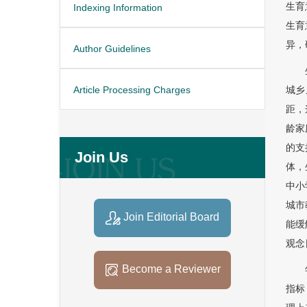
生育
Indexing Information
生育
异，
Author Guidelines
Article Processing Charges
城乡
距，
龄家
的支
Join Us
体，
中小
城市
Join Editorial Board
能缓
观念
Become a Reviewer
指标