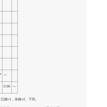
*
—
0.06
—
=2；已婚=1，未婚=2。下同。