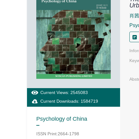
Urb
肖
Psyc
Info
Keyw
Abst
Current Views: 2545083
Current Downloads: 1584719
Psychology of China
ISSN Print:2664-1798