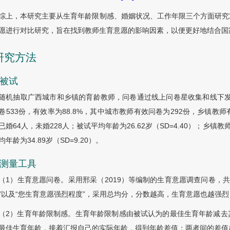
综上，本研究主要从生育年龄限制感、婚姻状况、工作年限三个方面研究
愿进行对比研究，旨在找到教师生育意愿的影响因素，以便更好地结合国家
 研究方法
1 被试
随机抽取广西城市和乡镇的育龄教师，问卷通过线上问卷星收集和线下发放
卷533份，有效率为88.8%，其中城市教师有效问卷为292份，乡镇教师
已婚64人，未婚228人；被试平均年龄为26.62岁（SD=4.40）；乡镇教
均年龄为34.89岁（SD=9.20）。
2 测量工具
（1）生育意愿问卷。采用邢采（2019）等编制的生育意愿调查问卷，共
”以及“您生育意愿强烈程度”，采用总均分，分数越高，生育意愿也越强烈，本研究
（2）生育年龄限制感。生育年龄限制感由被试认为的最佳生育年龄减去
最佳生育年龄，接着汇报自己的实际年龄，得到年龄差值；两者间的差值