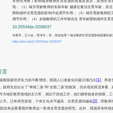
本研究考察了影响城乡教师生育意愿的因素及差异，采用生育意愿
现：（1）城市育龄教师的实际年龄 越接近最佳生育年龄，其
限制感对生育意愿的影响中起调节作用；（3）城市育龄教师的
调节作用；（4）乡镇教师的工作年限在生 育年龄限制感对生育
10.35534/pc.0206037
肖茜丹，王小会，李泽丰，等．高知低育？城乡教师生育意愿影响因素的差
https://doi.org/10.35534/pc.0206037
引言
[1]
随着国家经济实力的不断增强，我国人口老龄化问题日渐凸出
。养老
，政府先后出台了“单独二孩”和“全面二孩”的政策，但从现实情况来看
作为地区教育领域的主力军，相比于其他工作，他们拥有较多的假期，工
[2]
上升。已有研究发现，个体文化水平越高，生育意愿却越低
，而教师
，因此有必要重视对教师这一群体生育意愿的研究。此外，我国具有特殊