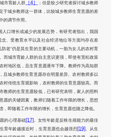
［4］
城市育龄人群
；但是较少研究者探讨城乡教师
立足于城乡教师这一群体，比较城乡教师生育意愿的差
中的调节作用。
国人口增长或减少的发展态势，有研究者指出，我国
观念、受教育水平以及社会经济地位等方面均存在差
儿防老”仍是其生育的主要动机，一胎为女儿的农村育
。而城市育龄人群的自主意识更强，即使有宽松政策
农村地区低，且生育意愿逐年下降。教师作为高知群
高，且城乡教师生育意愿存在明显差异。农村教师多以
农村传统生育观影响，农村教师的生育意愿较高。而
市教师的生育意愿较低，已有研究表明，家人的照料
意愿的关键因素，教师们随着工作年限的增长，思想
虑，即随着工作年限的增长，生育意愿也随之降低。
[17]
愿的心理基础
。女性年龄是反映生殖能力的最佳
[19]
生育年龄越接近时，生育意愿也会越强烈
。从生