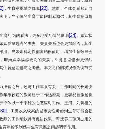
春的研究发现，年龄显著影响着二胎生育意愿，农村
2]
[23]
，生育意愿随之降低
。然而，个体会感知到自
表明，当个体的生育年龄限制感越强，其生育意愿越
[24]
生育行为的看法，更多地受配偶的影响
。婚姻状
婚姻质量越高的夫妻，夫妻关系也会更加融洽，其生
作用。当婚姻稳定性偏离均衡值时，增加生育数量会
感，即婚姻幸福感更高的夫妻，生育意愿也会更强烈
其生育意愿也随之降低。本文将婚姻状况作为调节变
。
力挂钩之外，还与工作年限有关，工作时间的长短决
作年限较短的教师处于工作适应期，更容易被激起负
于个体以一个平稳的心态应对工作。王河、刘菁祖的
[30]
。工资收入较高的城市女性考虑到生育可能会损
教师的工作绩效具有促进效果，即抚养二孩所占用的
生育年龄限制感与生育意愿之间起调节作用。