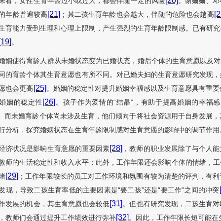
[20]
来看，女性生育年龄过小或过大，都会伴随一定的风险
。谢姗姗、邓
[21]
[2
的年龄普遍较高
；其二孩生育年龄也会越大，伴随的危险也会越高
生育能力受到生理和心理上限制，产生强烈的生育年龄限制感。已有研究
[19]
。
婚姻使得育龄人群从未婚状态变为已婚状态，婚后个体的生育意愿以及对
同的育龄个体其生育意愿也有所不同。对已婚夫妇的生育意愿研究发现，
[25]
愿也会更高
。婚姻的稳定性对提升婚姻幸福感以及生育意愿具有重要
[26]
婚姻的稳定性
。孩子作为爱情的“结晶”，有助于提高婚姻的幸福
。而未婚育龄个体尚未涉及生育，他们倾向于将社会资源用于自身发展，
行分析，探究婚姻状态在生育年龄限制感对生育意愿的影响中的调节作用
[28]
经济状况是影响生育意愿的重要因素
，教师的职业发展除了与个人能
教师的生活稳定性和收入水平；此外，工作年限还会影响个体的情绪，工
[29]
绪
；工作年限较长的员工对工作环境和氛围有较为清楚的评判，有利
发现，导致二孩生育率低的主要因素是“要二孩”还是“要工作”之间的冲突
[31]
作发展的机会，其生育意愿也会较低
。但也有研究发现，二孩生育对
[32]
，教师们会通过提升工作绩效进行弥补
。因此，工作年限长短可能在