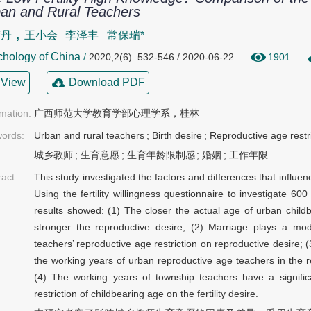
an and Rural Teachers
,
茜丹
王小会
李泽丰
常保瑞*
hology of China
/
2020,2(6): 532-546 / 2020-06-22
1901
View
Download PDF
rmation:
广西师范大学教育学部心理学系，桂林
ords:
Urban and rural teachers
;
Birth desire
;
Reproductive age restri
城乡教师
;
生育意愿
;
生育年龄限制感
;
婚姻
;
工作年限
ract:
This study investigated the factors and differences that influenc
Using the fertility willingness questionnaire to investigate 60
results showed: (1) The closer the actual age of urban child
stronger the reproductive desire; (2) Marriage plays a mod
teachers’ reproductive age restriction on reproductive desire; (
the working years of urban reproductive age teachers in the re
(4) The working years of township teachers have a signific
restriction of childbearing age on the fertility desire.