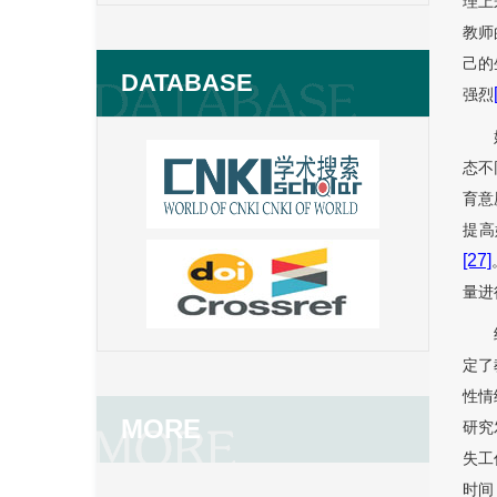
理上
教师
己的
DATABASE
强烈
态不
育意
提高
[27]
量进
定了
性情
MORE
研究
失工
时间