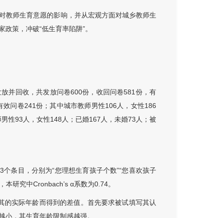
对教师生育意愿的影响，并从宏观方面对城乡教师生
政策，冲破“低生育率陷阱”。
并回收，共发放问卷600份，收回问卷581份，有
有效问卷241份；其中城市教师男性106人，女性186
师男性93人，女性148人；已婚167人，未婚73人；被
3个条目，分别为“您理想生育孩子个数”“您喜欢孩子
中Cronbach’s α系数为0.74。
其的实际年龄而得到的差值。首先要求被试填写其认
越小，其生育年龄限制感越强。