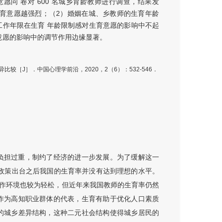
问 卷对 600 名城乡育龄教师进行调查，结果发
生育意愿越强烈；（2）婚姻在城、乡教师的生育年龄
工作年限在生育 年龄限制感对生育意愿的影响中不起
意愿的影响中的调节作用边缘显著。
异比较［J］．中国心
理学前沿，2020，2（6）：532-546．
负担过重，制约了经济的进一步发展。为了缓解这一
，政策出台之后我国的生育率并没有达到理想的水平。
作环境也较为轻松，但近年来我国教师的生育率仍然
作为高知职业群体的代表，生育有助于优化人口素质
的城乡差异结构，这种二元社会结构使得城乡居民的