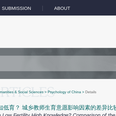
SUBMISSION
ABOUT
manities & Social Sciences
>
Psychology of China
>
Details
知低育？ 城乡教师生育意愿影响因素的差异比
 Low Fertility High Knowledge? Comparison of the F