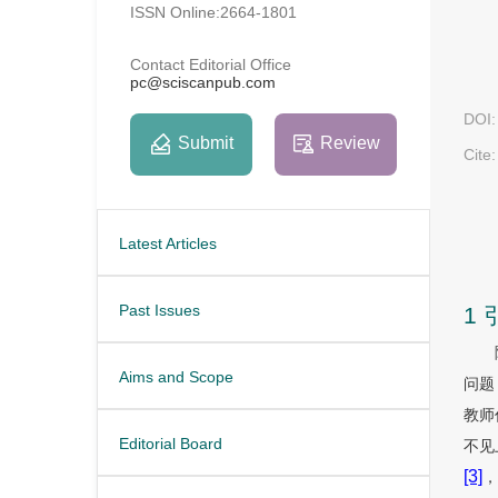
ISSN Online:2664-1801
Contact Editorial Office
pc@sciscanpub.com
DOI:
Submit
Review
Cite:
Latest Articles
Past Issues
1 
Aims and Scope
问题
教师
Editorial Board
不见
[3]