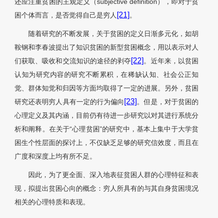
还应注重贫困的主观定义（subjective definition），即对于贫
[21]
困个体而言，是否觉得自己是穷人
。
随着研究的不断发展，关于贫困的定义日渐多元化，如胡
鞍钢和李春波提出了知识贫困的新型贫困概念，用以表示对人
[22]
们获取、吸收和交流知识的途径的剥夺
。近年来，以贫困
认知为研究内容的研究不断累积，在稀缺认知、社会公正知
觉、群体知觉和归因等方面均取得了一定的进展。另外，贫困
[23]
研究还表明穷人具有一定的行为偏向
。但是，对于贫困的
心理定义及其内涵，目前仍有待进一步研究以对其进行系统分
析和阐释。在关于“心理贫困”的研究中，基本上集中于大学贫
困生个性层面的探讨上，不仅缺乏足够的研究信效度，而且在
广度和深度上均有所不足。
因此，为了更全面、深入地表征贫困人群的心理特征和表
现，拟提出贫困心向的概念：穷人所具有的与其自身贫困境况
相关的心理特质和表现。