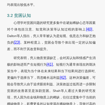
均表现出较低水平。
3.2 贫困认知
心理学对贫困问题的研究更多集中在诸如稀缺心态等因素
[40]
对个体包括注意、知觉和决策等认知过程的影响上
。
Dalton等人指出，穷人常常被认为是短视、低意志力和缺乏抱
[23]
负的
。某种程度上，贫困会导致个体出现一定的认知偏
差，而不利于其改变和提升。
研究表明，穷人物质资源缺乏，会对其认知和情感产生消
[41]
极的影响进而产生短视行为
。短视行为通常体现在跨期决
策当中，表现为当个体在未来结果和当下结果间进行选择时,
[42]
更偏向于选择当下，而忽略长远利益
。这种决策偏差，可
能会导致穷人由于追求眼前利益、决策效益过低而进一步限制
贫困的改善甚至是加剧贫困。Shah等人通过大量的研究发
现，穷人因为在金钱和物质上的稀缺，往往过度集中于当前的
稀缺物质上，耗费更多的认知资源在稀缺物质上，导致过高的