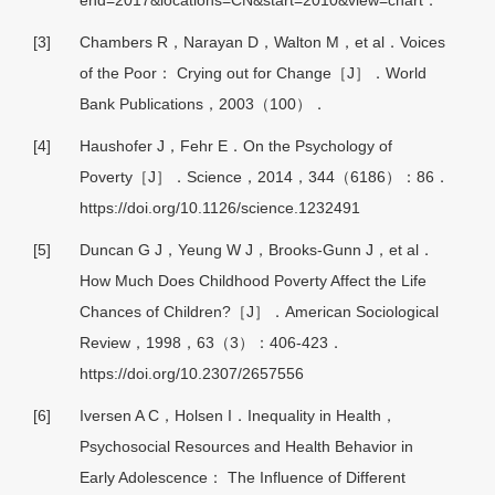
end=2017&locations=CN&start=2010&view=chart．
[3]
Chambers R，Narayan D，Walton M，et al．Voices
of the Poor： Crying out for Change［J］．World
Bank Publications，2003（100）．
[4]
Haushofer J，Fehr E．On the Psychology of
Poverty［J］．Science，2014，344（6186）：86．
https://doi.org/10.1126/science.1232491
[5]
Duncan G J，Yeung W J，Brooks-Gunn J，et al．
How Much Does Childhood Poverty Affect the Life
Chances of Children?［J］．American Sociological
Review，1998，63（3）：406-423．
https://doi.org/10.2307/2657556
[6]
Iversen A C，Holsen I．Inequality in Health，
Psychosocial Resources and Health Behavior in
Early Adolescence： The Influence of Different