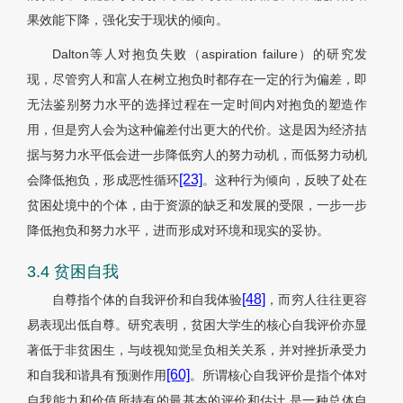
果效能下降，强化安于现状的倾向。
Dalton等人对抱负失败（aspiration failure）的研究发
现，尽管穷人和富人在树立抱负时都存在一定的行为偏差，即
无法鉴别努力水平的选择过程在一定时间内对抱负的塑造作
用，但是穷人会为这种偏差付出更大的代价。这是因为经济拮
据与努力水平低会进一步降低穷人的努力动机，而低努力动机
[23]
会降低抱负，形成恶性循环
。这种行为倾向，反映了处在
贫困处境中的个体，由于资源的缺乏和发展的受限，一步一步
降低抱负和努力水平，进而形成对环境和现实的妥协。
3.4 贫困自我
[48]
自尊指个体的自我评价和自我体验
，而穷人往往更容
易表现出低自尊。研究表明，贫困大学生的核心自我评价亦显
著低于非贫困生，与歧视知觉呈负相关关系，并对挫折承受力
[60]
和自我和谐具有预测作用
。所谓核心自我评价是指个体对
自我能力和价值所持有的最基本的评价和估计,是一种总体自