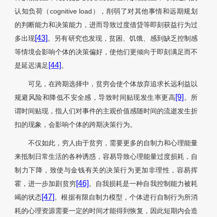
认知负荷（cognitive load），削弱了对其他事情和远期规划
的判断能力和决策能力，进而导致过度借贷等即刻获益行为过
[43]
多出现
。另有研究也发现，贫困、饥饿、感到缺乏控制感
等情境会影响个体的决策偏好，使他们更倾向于即刻满足而不
[44]
是延迟满足
。
可见，在跨期选择中，贫穷会使个体放弃追求长远利益以
[9]
规避风险和降低不安全感，导致时间贴现发生率更高
。所
谓时间贴现，指人们对事件的主观价值感随时间的流逝发生折
扣的现象，会影响个体的跨期决策行为。
不仅如此，穷人由于贫穷，需要更多的自制力和心理能量
来抵制日常生活的各种诱惑，容易导致心理能量过度损耗，自
制力下降，致使与金钱有关的决策行为更加非理性，容易挥
[46]
霍，进一步加剧贫穷
。自我损耗是一种自我控制能力被耗
[47]
竭的状态
。根据有限自制力模型，个体进行自制行为所消
耗的心理资源需要一定的时间才能得到恢复，因此短期内会造