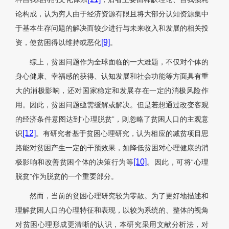
论构成，认为穷人由于经济资源有限且将大部分认知资源集中
于基本生存问题的解决而较少进行与未来收入和发展的相关投
[9]
资，使贫困得以维持或恶化
。
综上，贫困问题作为全球面临的一大难题，不仅对个体的
身心健康、幸福感的获得、认知发展和社会功能等方面具有重
大的消极影响，还对国家稳定和发展存在一定的消极风险作
用。因此，贫困问题亟需缓解或解决。但是若想通过改变客观
的经济条件意图达到“心理脱贫”，则忽略了贫困人口的主观意
[12]
识
。有研究者基于贫困心理研究，认为相应的减贫项目思
路能对贫困产生一定的干预效果，如降低贫困对心理健康的消
[10]
极影响和改善贫困个体的决策行为等
。因此，可将“心理
脱贫”作为脱贫的一个重要部分。
然而，当前的贫困心理研究较为零散。为了更好地描述和
理解贫困人口的心理特征和表现，以较为系统的、整体的视角
对贫困心理形成更清晰的认识，本研究采用文献分析法，对