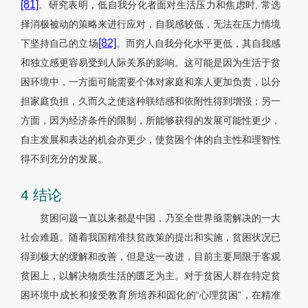
[81]
。研究表明，低自我分化者面对生活压力和焦虑时, 常选
择消极被动的策略来进行应对，自我感较低，无法在压力情境
[82]
下坚持自己的立场
。而穷人自我分化水平更低，其自我感
和独立感更容易受到人际关系的影响。这可能是因为生活于贫
困环境中，一方面可能需要个体对家庭和亲人更加负责，以分
担家庭负担，久而久之使这种联结感和依附性得到增强；另一
方面，因为经济条件的限制，所能够获得的发展可能性更少，
自主发展和表达的机会亦更少，使贫困个体的自主性和理智性
得不到充分的发展。
4 结论
贫困问题一直以来都是中国，乃至全世界亟需解决的一大
社会难题。随着我国精准扶贫政策的提出和实施，贫困状况已
得到极大的缓解和改善，但是这一改进，目前主要局限于客观
贫困上，以解决物质生活的匮乏为主。对于贫困人群在特定贫
困环境中成长和接受教育所培养和固化的“心理贫困”，在精准