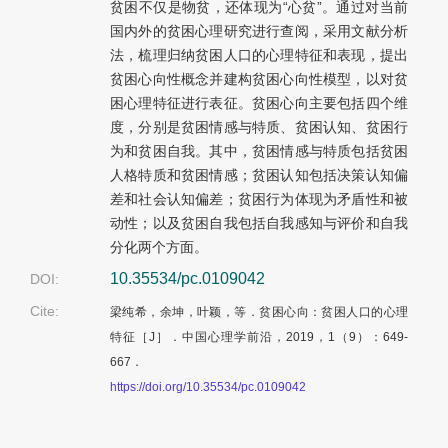
贫困不仅是物贫，还体现为“心贫”。通过对当前
国内外的贫困心理研究进行查阅，采用文献分析
法，梳理归纳贫困人口的心理特征和表现，提出
贫困心向性概念并建构贫困心向性模型，以对贫
困心理特征进行表征。贫困心向主要包括四个维
度，分别是贫困情感与特质、贫困认知、贫困行
为和贫困自我。其中，贫困情感与特质包括贫困
人格特质和贫困情感；贫困认知包括决策认知偏
差和社会认知偏差；贫困行为体现为矛盾性和被
动性；以及贫困自我包括自我感知与评价和自我
分化两个方面。
10.35534/pc.0109042
DOI:
Cite:
梁纯希，余坤，叶颖，等．贫困心向：贫困人口的心理
特征［J］．中国心理学前沿，2019，1（9）：
649-
667．
https://doi.org/10.35534/pc.0109042