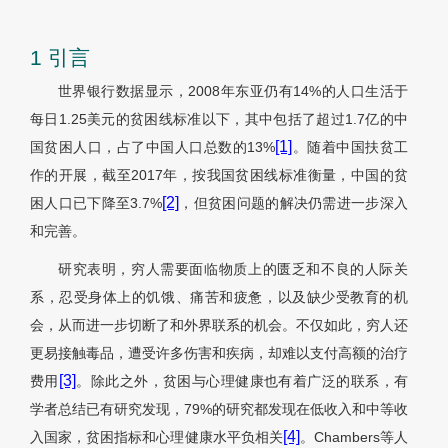
1 引言
世界银行数据显示，2008年东亚仍有14%的人口生活于
每日1.25美元的贫困线标准以下，其中包括了超过1.7亿的中
[1]
国贫困人口，占了中国人口总数的13%
。随着中国扶贫工
作的开展，截至2017年，按我国贫困线标准衡量，中国的贫
[2]
困人口已下降至3.7%
，但贫困问题的解决仍需进一步深入
和完善。
研究表明，穷人需要面临物质上的匮乏和不良的人际关
系，忍受身体上的饥饿、痛苦和疲惫，以及缺少受教育的机
会，从而进一步切断了和外界联系的机会。不仅如此，穷人还
更易接触毒品，遭受许多伤害和疾病，却难以支付高额的治疗
[3]
费用
。除此之外，贫困与心理健康也有着广泛的联系，有
学者总结已有研究发现，79%的研究都发现在低收入和中等收
[4]
入国家，贫困指标和心理健康水平负相关
。Chambers等人