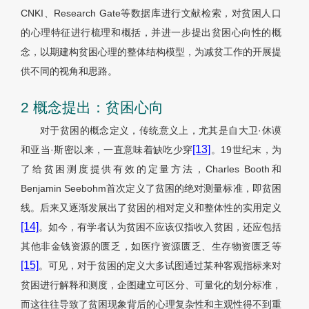
CNKI、Research Gate等数据库进行文献检索，对贫困人口
的心理特征进行梳理和概括，并进一步提出贫困心向性的概
念，以期建构贫困心理的整体结构模型，为减贫工作的开展提
供不同的视角和思路。
2 概念提出：贫困心向
对于贫困的概念定义，传统意义上，尤其是自大卫·休谟
[13]
和亚当·斯密以来，一直意味着缺吃少穿
。19世纪末，为
了给贫困测度提供有效的定量方法，Charles Booth和
Benjamin Seebohm首次定义了贫困的绝对测量标准，即贫困
线。后来又逐渐发展出了贫困的相对定义和整体性的实用定义
[14]
。如今，有学者认为贫困不应该仅指收入贫困，还应包括
其他非金钱资源的匮乏，如医疗资源匮乏、生存物资匮乏等
[15]
。可见，对于贫困的定义大多试图通过某种客观指标来对
贫困进行解释和测度，企图建立可区分、可量化的划分标准，
而这往往导致了贫困现象背后的心理复杂性和主观性得不到重