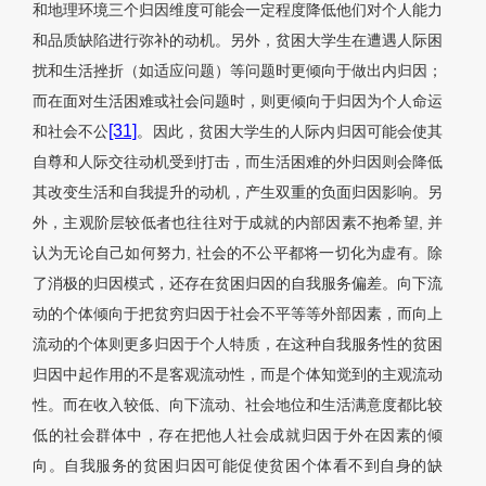
和地理环境三个归因维度可能会一定程度降低他们对个人能力
和品质缺陷进行弥补的动机。另外，贫困大学生在遭遇人际困
扰和生活挫折（如适应问题）等问题时更倾向于做出内归因；
而在面对生活困难或社会问题时，则更倾向于归因为个人命运
[31]
和社会不公
。因此，贫困大学生的人际内归因可能会使其
自尊和人际交往动机受到打击，而生活困难的外归因则会降低
其改变生活和自我提升的动机，产生双重的负面归因影响。另
外，主观阶层较低者也往往对于成就的内部因素不抱希望, 并
认为无论自己如何努力, 社会的不公平都将一切化为虚有。除
了消极的归因模式，还存在贫困归因的自我服务偏差。向下流
动的个体倾向于把贫穷归因于社会不平等等外部因素，而向上
流动的个体则更多归因于个人特质，在这种自我服务性的贫困
归因中起作用的不是客观流动性，而是个体知觉到的主观流动
性。而在收入较低、向下流动、社会地位和生活满意度都比较
低的社会群体中，存在把他人社会成就归因于外在因素的倾
向。自我服务的贫困归因可能促使贫困个体看不到自身的缺