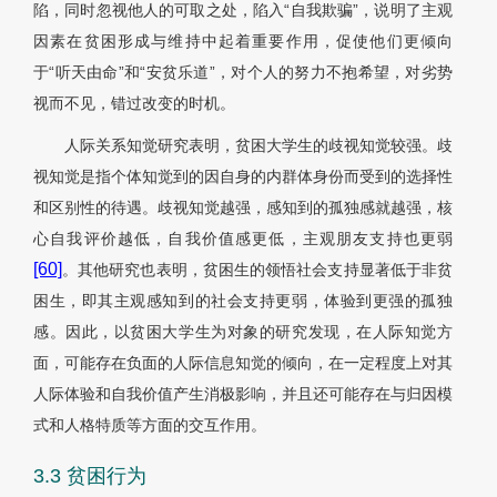
陷，同时忽视他人的可取之处，陷入“自我欺骗”，说明了主观
因素在贫困形成与维持中起着重要作用，促使他们更倾向
于“听天由命”和“安贫乐道”，对个人的努力不抱希望，对劣势
视而不见，错过改变的时机。
人际关系知觉研究表明，贫困大学生的歧视知觉较强。歧
视知觉是指个体知觉到的因自身的内群体身份而受到的选择性
和区别性的待遇。歧视知觉越强，感知到的孤独感就越强，核
心自我评价越低，自我价值感更低，主观朋友支持也更弱
[60]
。其他研究也表明，贫困生的领悟社会支持显著低于非贫
困生，即其主观感知到的社会支持更弱，体验到更强的孤独
感。因此，以贫困大学生为对象的研究发现，在人际知觉方
面，可能存在负面的人际信息知觉的倾向，在一定程度上对其
人际体验和自我价值产生消极影响，并且还可能存在与归因模
式和人格特质等方面的交互作用。
3.3 贫困行为