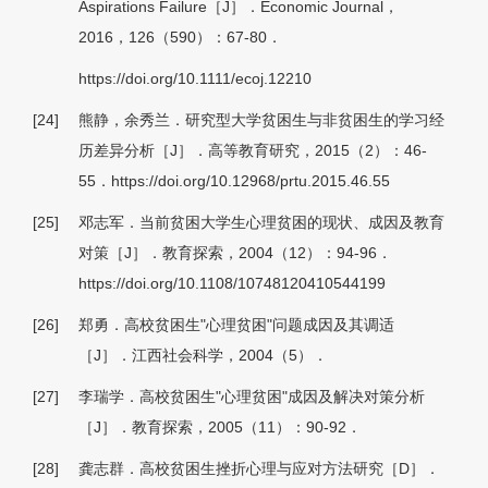
Aspirations Failure［J］．Economic Journal，
2016，126（590）：67-80．
https://doi.org/10.1111/ecoj.12210
[24]
熊静，余秀兰．研究型大学贫困生与非贫困生的学习经
历差异分析［J］．高等教育研究，2015（2）：46-
55．https://doi.org/10.12968/prtu.2015.46.55
[25]
邓志军．当前贫困大学生心理贫困的现状、成因及教育
对策［J］．教育探索，2004（12）：94-96．
https://doi.org/10.1108/10748120410544199
[26]
郑勇．高校贫困生"心理贫困"问题成因及其调适
［J］．江西社会科学，2004（5）．
[27]
李瑞学．高校贫困生"心理贫困"成因及解决对策分析
［J］．教育探索，2005（11）：90-92．
[28]
龚志群．高校贫困生挫折心理与应对方法研究［D］．