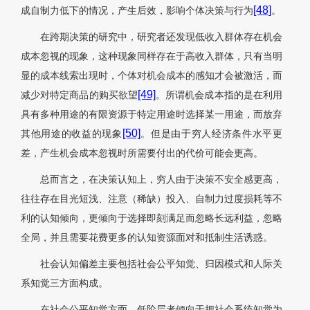
[48]
成自制力低下的情况，产生后效，影响个体决策与行为
。
在跨期决策的研究中，研究者还发现低收入群体存在机会
成本忽视的现象，这种现象同样存在于高收入群体，只有当明
显的成本线索出现时，个体对机会成本的感知才会被激活，而
[49]
减少对特定商品的购买欲望
。所谓机会成本指的是在利用
具有多种用途的有限资源于特定用途时选择某一用途，而放弃
[50]
其他用途的收益的现象
。但是由于穷人经济条件水平更
差，产生机会成本忽视时所需要付出的代价可能会更高。
总而言之，在决策认知上，穷人由于决策不安全感更高，
往往存在目光短浅、注意（稀缺）投入、自制力过度损耗等不
利的认知倾向，更倾向于选择即刻满足而忽略长远利益，忽略
全局，并且需要花费更多的认知资源面对和抵制生活诱惑。
社会认知偏差主要包括社会公平知觉、归因模式和人际关
系知觉三方面构成。
在社会公平知觉方面，低阶层者倾向于把社会系统知觉为