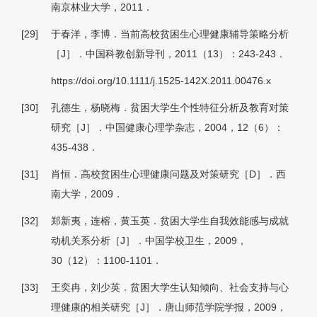
南京林业大学，2011．
[29]
于春洋，李博．当前高校贫困生心理健康辅导策略分析
［J］．中国科教创新导刊，2011（13）：243-243．
https://doi.org/10.1111/j.1525-142X.2011.00476.x
[30]
孔德生，杨晓梅．贫困大学生个性特征分析及教育对策
研究［J］．中国健康心理学杂志，2004，12（6）：
435-438．
[31]
肖恒．高校贫困生心理健康问题及对策研究［D］．西
南大学，2009．
[32]
郑新夷，连榕，黄玉英．贫困大学生自我效能感与成就
动机关系分析［J］．中国学校卫生，2009，
30（12）：1100-1101．
[33]
王奕冉，刘少英．贫困大学生认知倾向、社会支持与心
理健康的相关研究［J］．唐山师范学院学报，2009，