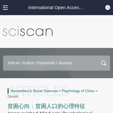
International Open Access Journal Platform
Humanities & Social Sciences
>
Psychology of China
>
Details
贫困心向：贫困人口的心理特征