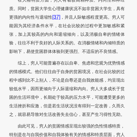
在人格特质方面，穷人有着较高精神质、内向性和神经
质。同时，贫困大学生心理健康状况不如非贫困大学生，具有
[37]
更强的内向性与退缩性
，并且人际敏感程度更高。穷人可
能因为其经济条件水平，在社会比较的过程中更加敏感和紧
张，加上其较高的内向和退缩倾向，以及消极自卑的情绪体
验，往往不利于良好的人际关系的。在消极情绪和内倾特质的
影响下，易使贫困群体体验到更强烈、不适应的不良情感。
综上，穷人可能普遍存在以自卑、焦虑和悲观为优势情感
的情感模式。他们往往由于自身的贫困境况，在社会比较的过
程中感到比不上别人，不论是自尊还是自我效能感，均呈现出
较低水平，因而更倾向于人际退缩和内向。穷人大多成长于贫
困的生活环境中，长期处于较高的压力水平，可能遭受更多的
生活挫折和应激，但是若生活状况没有得到一定改善，久而久
之，就容易导致对生活改善失去信心，甚至产生习得性无助。
由此可见，穷人的贫困情感呈现出较强的负性情感特质，
特别是在与自我价值和自我体验有关的情感和特质层面，穷人