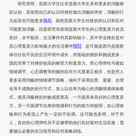
研究表明，贫困大学生比非贫困大学生具有更多的消极挫
折认知，其按照自己的认识对挫折做出消极的评价，消极的行
[64]
为反应也可能更多
。虽然贫困大学生对挫折的认识和应对
可能更加消极，但是研究却发现贫困大学生的心理复原力状况
良好，水平较高，生活事件对其影响较小，其中学业挫折是对
[65]
其心理复原力影响最大的生活事件
。这可能是因为贫困群
体往往在不良的生活环境中成长，所面临的挫折和挑战更多，
因此培养了对挫折较高的耐受力和复原力。而心理弹性与诸如
情绪调节、心态调整等积极的应对方式显著正相关，但是穷人
更多采用消极的情绪调节策略，倾向于采用自责、退避、合理
化等不成熟的应付方式，加上以自卑为核心的消极情感体验模
式，使其消极挫折的敏感度更高，一方面具有良好的心理复原
力，另一方面调节自身的情感和行为的能力却较弱，在心理体
验和行为表现上产生一定的不协调。这可能也表明，对于穷
人，良好的心理弹性并不足够帮助他们良好面对生活应激，需
要辅以必要的生活指导和应对策略训练。