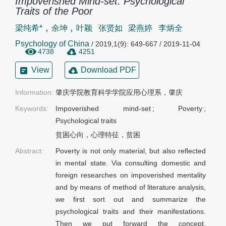
Impoverished Mind-set: Psychological
Traits of the Poor
,
,
梁纯希*
余坤
叶颖
张贤如
梁燕婷
李炳全
Psychology of China
/
2019,1(9): 649-667 / 2019-11-04
4738
4251
View
Download PDF
Information:
肇庆学院教育科学学院应用心理系，肇庆
Keywords:
Impoverished mind-set
;
Poverty
;
Psychological traits
贫困心向，心理特征，贫困
Abstract:
Poverty is not only material, but also reflected
in mental state. Via consulting domestic and
foreign researches on impoverished mentality
and by means of method of literature analysis,
we first sort out and summarize the
psychological traits and their manifestations.
Then we put forward the concept,