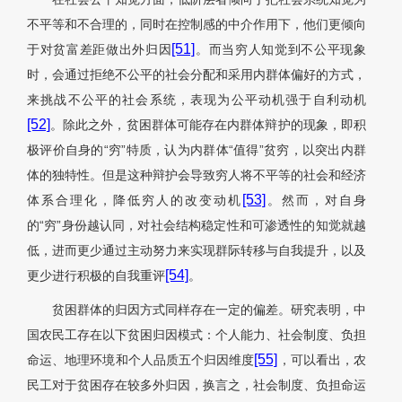
不平等和不合理的，同时在控制感的中介作用下，他们更倾向
[51]
于对贫富差距做出外归因
。而当穷人知觉到不公平现象
时，会通过拒绝不公平的社会分配和采用内群体偏好的方式，
来挑战不公平的社会系统，表现为公平动机强于自利动机
[52]
。除此之外，贫困群体可能存在内群体辩护的现象，即积
极评价自身的“穷”特质，认为内群体“值得”贫穷，以突出内群
体的独特性。但是这种辩护会导致穷人将不平等的社会和经济
[53]
体系合理化，降低穷人的改变动机
。然而，对自身
的“穷”身份越认同，对社会结构稳定性和可渗透性的知觉就越
低，进而更少通过主动努力来实现群际转移与自我提升，以及
[54]
更少进行积极的自我重评
。
贫困群体的归因方式同样存在一定的偏差。研究表明，中
国农民工存在以下贫困归因模式：个人能力、社会制度、负担
[55]
命运、地理环境和个人品质五个归因维度
，可以看出，农
民工对于贫困存在较多外归因，换言之，社会制度、负担命运