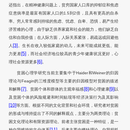
还指出，在精神健康问题上，贫穷国家人口库的抑郁症和焦虑
症患病率是最富有国家人口的1.5到2倍，且具有更高的自杀
率。穷人常常感到持续的焦虑、忧虑、自卑、恐惧，易产生经
济苦难的心理，由于缺乏供养家庭和社会的能力，他们缺乏自
信和自我价值；在人际方面，人际关系紧张，易疏远或回避他
[3]
人
。生长在收入较低家庭的幼儿，未来可能成就更低、能
[5]
力更差
，而社会经济地位较高的青少年健康状况更好，心
[6]
理社会资源更多
。
贫困心理学研究当前主要集中于Haider和Weiner的归因
理论与Feagin的三维度模型等主要的归因模型对贫困的描述
[7]
[8]
[9]
和解释
、贫困个体和群体的主观幸福感
和心理健康
以
及贫困个体的风险规避和时间贴现等经济决策行为及其影响
[10]
等方面。根据不同的文化背景和社会环境，研究者对贫困
的形成与维持提出了不同的解释观点，主要分为两类理论：贫
困文化理论和有限资源理论。前者主张贫困是一种特征，是一
[11]
种自我维持的文化体系
，后者主要由稀缺理论、自我损耗