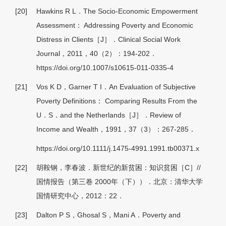
[20]
Hawkins R L．The Socio-Economic Empowerment
Assessment： Addressing Poverty and Economic
Distress in Clients［J］．Clinical Social Work
Journal，2011，40（2）：194-202．
https://doi.org/10.1007/s10615-011-0335-4
[21]
Vos K D，Garner T I．An Evaluation of Subjective
Poverty Definitions： Comparing Results From the
U．S．and the Netherlands［J］．Review of
Income and Wealth，1991，37（3）：267-285．
https://doi.org/10.1111/j.1475-4991.1991.tb00371.x
[22]
胡鞍钢，李春波．新世纪的新贫困：知识贫困［C］//
国情报告（第三卷 2000年（下））．北京：清华大学
国情研究中心，2012：22．
[23]
Dalton P S，Ghosal S，Mani A．Poverty and