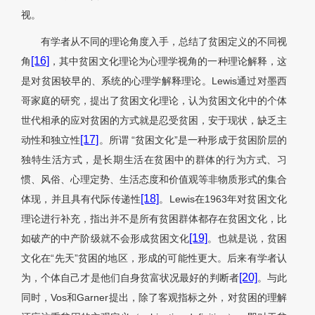
视。
有学者从不同的理论角度入手，总结了贫困定义的不同视
[16]
角
，其中贫困文化理论为心理学视角的一种理论解释，这
是对贫困较早的、系统的心理学解释理论。Lewis通过对墨西
哥家庭的研究，提出了贫困文化理论，认为贫困文化中的个体
世代相承的应对贫困的方式就是忍受贫困，安于现状，缺乏主
[17]
动性和独立性
。所谓 “贫困文化”是一种形成于贫困阶层的
独特生活方式，是长期生活在贫困中的群体的行为方式、习
惯、风俗、心理定势、生活态度和价值观等非物质形式的集合
[18]
体现，并且具有代际传递性
。Lewis在1963年对贫困文化
理论进行补充，指出并不是所有贫困群体都存在贫困文化，比
[19]
如破产的中产阶级就不会形成贫困文化
。也就是说，贫困
文化在“先天”贫困的地区，形成的可能性更大。后来有学者认
[20]
为，个体自己才是他们自身贫富状况最好的判断者
。与此
同时，Vos和Garner提出，除了客观指标之外，对贫困的理解