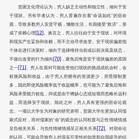
贫困文化理论认为，穷人缺乏主动性和独立性，倾向于安
于现状。另有学者认为，穷人普遍存在着“命该如此”的宿命
观，导致多数穷人安贫守贱，懒散生活，长期接受“救济”，形
[12]
成了依赖心理
。换言之，穷人往往由于安于现状，对环境
和现实产生妥协和依赖，而不主动寻求改变。安于现状偏差指
个体在进行决策时，倾向于选择维持当前或以前决策及状态，
[70]
不做出改变的行为倾向
，避免后悔是安于现状偏差的原因
[71]
之一
。穷人在面对可能改变他们现状的挑战或机会时，会
权衡风险和收益，由于穷人所拥有的资源更少，所受限制更
多，因此即使风险概率低于收益概率，也可能为了避免后悔和
风险承受能力较低，抑或是由于稀缺心态或短视而忽略长远利
益，而选择安于现状。除此之外，穷人具有更强的宿命论观
念。一项以大学生为对象的研究表明，贫困大学生更加认同儒
家式应对，而对儒家的“命”的观念的认同程度与正性情绪情感
[72]
呈负相关关系，与负性情绪情感呈正相关关系
。对宿命论
的认同，可能会导致穷人对现实可变性的知觉和自我提升的结