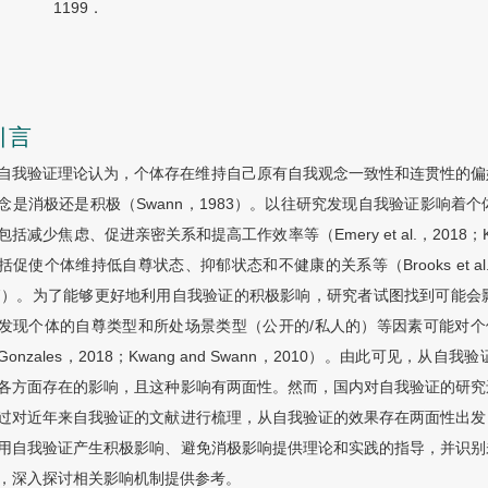
1199．
引言
自我验证理论认为，个体存在维持自己原有自我观念一致性和连贯性的偏
念是消极还是积极（Swann，1983）。以往研究发现自我验证影响
括减少焦虑、促进亲密关系和提高工作效率等（Emery et al.，2018；Kiman
促使个体维持低自尊状态、抑郁状态和不健康的关系等（Brooks et al.，2011；Sw
07）。为了能够更好地利用自我验证的积极影响，研究者试图找到可能
发现个体的自尊类型和所处场景类型（公开的/私人的）等因素可能对个体的自
d Gonzales，2018；Kwang and Swann，2010）。由此可
各方面存在的影响，且这种影响有两面性。然而，国内对自我验证的研究
过对近年来自我验证的文献进行梳理，从自我验证的效果存在两面性出发
用自我验证产生积极影响、避免消极影响提供理论和实践的指导，并识别
，深入探讨相关影响机制提供参考。