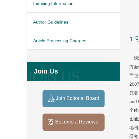
Indexing Information
Author Guidelines
1 
Article Processing Charges
一观
方面包
Join Us
面包括
20
究者
Join Editorial Board
an
个体
图通
Become a Reviewer
地利
研究