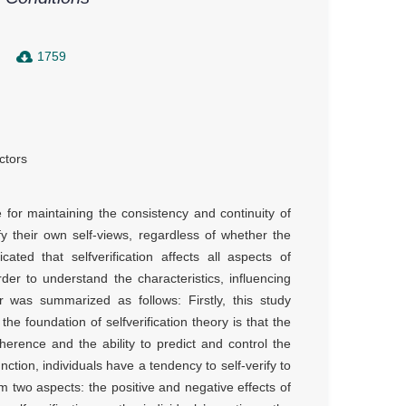
1759
ctors
 for maintaining the consistency and continuity of
ify their own self-views, regardless of whether the
ated that selfverification affects all aspects of
rder to understand the characteristics, influencing
per was summarized as follows: Firstly, this study
 the foundation of selfverification theory is that the
oherence and the ability to predict and control the
tion, individuals have a tendency to self-verify to
om two aspects: the positive and negative effects of