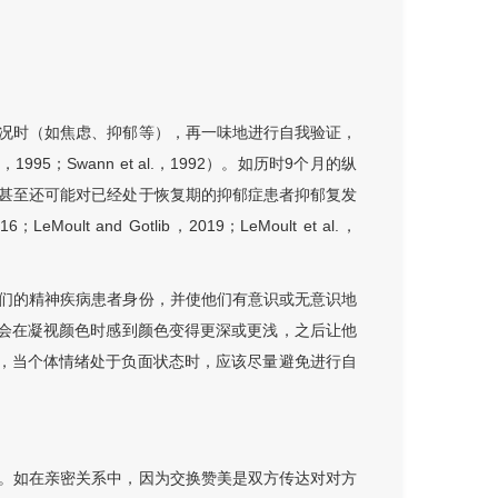
况时（如焦虑、抑郁等），再一味地进行自我验证，
5；Swann et al.，1992）。如历时9个月的纵
甚至还可能对已经处于恢复期的抑郁症患者抑郁复发
lt and Gotlib，2019；LeMoult et al.，
们的精神疾病患者身份，并使他们有意识或无意识地
体会在凝视颜色时感到颜色变得更深或更浅，之后让他
）。综上，当个体情绪处于负面状态时，应该尽量避免进行自
。如在亲密关系中，因为交换赞美是双方传达对对方