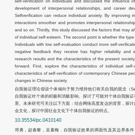
self-verification on individuals and discussed the influence of
development of interpersonal relationships, and career de
Selfverification can reduce individual anxiety. By improving in
interactions smoother and promotes interpersonal relationship
and so on. Thirdly, this study discussed the factors that may aff
of individual self-esteem. The second point is whether the type o
Individuals with low self-evaluation conduct more self-verificati
negative feedback they receive has higher reliability and e
research results and the characteristics of the present society
forward. First, explore the characteristics of individual self
characteristics of self-verification of contemporary Chinese
changes in Chinese society.
自我验证理论假设个体倾向于努力维持他们有关自我的观念（Self
自我验证对个体的积极和消极影响。探讨了可能对个体自我验证
景。未来研究可关注以下方面：结合网络高度发达的背景，探讨
会文化，探讨中国社会文化下个体自我验证的特点。
10.35534/pc.0410140
邓勇，赵春黎，吴素梅．自我验证效果的两面性及其边界条件［J］