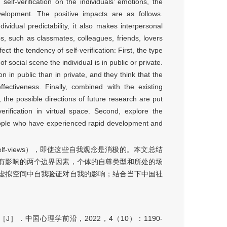
 self-verification on the individuals’ emotions, the
velopment. The positive impacts are as follows.
dividual predictability, it also makes interpersonal
s, such as classmates, colleagues, friends, lovers
ect the tendency of self-verification: First, the type
f social scene the individual is in public or private.
on in public than in private, and they think that the
ffectiveness. Finally, combined with the existing
, the possible directions of future research are put
-verification in virtual space. Second, explore the
 people who have experienced rapid development and
-views），即使这些自我观念是消极的。本文总结
有影响的两个边界因素，个体的自尊类型和所处的场
虚拟空间中自我验证对自我的影响；结合当下中国社
．中国心理学前沿，2022，4（10）：1190-