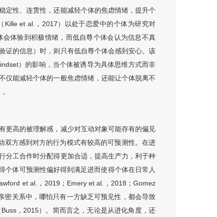
稳定性、连贯性，还能减轻个体的焦虑情绪，提升个
等人（Kille et al.，2017）以处于恋爱中的个体为研究对
体会体验到积极情绪，而低自尊个体会认为信息不真
验证的信息）时，则只有低自尊个体会感到安心。该
ndset）的影响，当个体被诱导为具体思维方式而非
不仅能减轻个体的一般焦虑情绪，还能让个体脱离不
1）。
有更高的被理解感，减少对互动对象可能存有的偏见
解能使互动双方感到对方的行为模式有较高的可预测性。在进
行分工合作时分配得更加合适，提高生产力，利于种
我验证使得个体可预测性偏好得到满足进而使得个体在日常人
et al.，2019；Emery et al.，2018；Gomez
2013）。尤其是在亲密关系中，哪怕只有一方缺乏可预见性，都会导致
uss，2015）。简而言之，无论是从进化角度，还