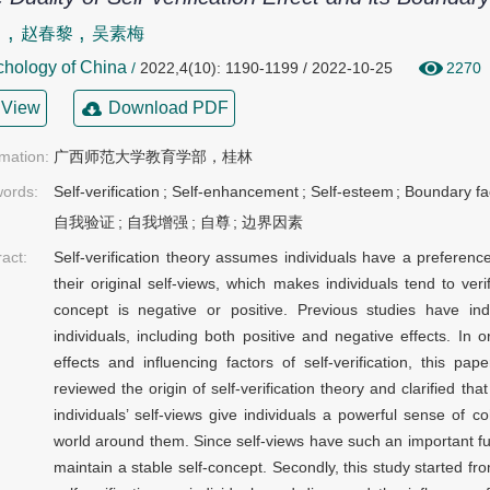
,
,
勇
赵春黎
吴素梅
hology of China
/
2022,4(10): 1190-1199 / 2022-10-25
2270
View
Download PDF
rmation:
广西师范大学教育学部，桂林
ords:
Self-verification
;
Self-enhancement
;
Self-esteem
;
Boundary fa
自我验证
;
自我增强
;
自尊
;
边界因素
ract:
Self-verification theory assumes individuals have a preference
their original self-views, which makes individuals tend to ver
concept is negative or positive. Previous studies have indic
individuals, including both positive and negative effects. In o
effects and influencing factors of self-verification, this pa
reviewed the origin of self-verification theory and clarified that
individuals’ self-views give individuals a powerful sense of c
world around them. Since self-views have such an important func
maintain a stable self-concept. Secondly, this study started fr