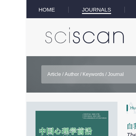
HOME
JOURNALS
Hu
自
The