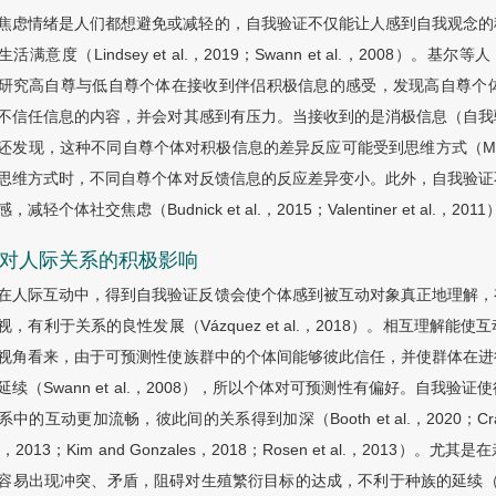
焦虑情绪是人们都想避免或减轻的，自我验证不仅能让人感到自我观念的
活满意度（Lindsey et al.，2019；Swann et al.，2008）。基尔
研究高自尊与低自尊个体在接收到伴侣积极信息的感受，发现高自尊个
不信任信息的内容，并会对其感到有压力。当接收到的是消极信息（自我
还发现，这种不同自尊个体对积极信息的差异反应可能受到思维方式（Mi
思维方式时，不同自尊个体对反馈信息的反应差异变小。此外，自我验证
，减轻个体社交焦虑（Budnick et al.，2015；Valentiner et al.，201
2 对人际关系的积极影响
在人际互动中，得到自我验证反馈会使个体感到被互动对象真正地理解，
视，有利于关系的良性发展（Vázquez et al.，2018）。相互理
视角看来，由于可预测性使族群中的个体间能够彼此信任，并使群体在进
延续（Swann et al.，2008），所以个体对可预测性有偏好。自
中的互动更加流畅，彼此间的关系得到加深（Booth et al.，2020；Crawford 
al.，2013；Kim and Gonzales，2018；Rosen et al.，
容易出现冲突、矛盾，阻碍对生殖繁衍目标的达成，不利于种族的延续（B