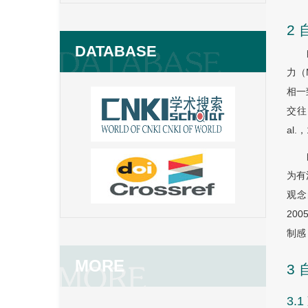
2
DATABASE
力（
相一
交往
al.
为有
观念
20
制感
MORE
3
3.