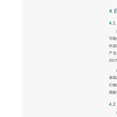
4
4.
可能
向追
产生影
201
表现
们做
我验
4.