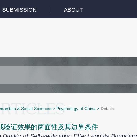
SUBMISSION
ABOUT
manities & Social Sciences
>
Psychology of China
>
Details
我验证效果的两面性及其边界条件
 Duality of Self-verification Effect and its Boundar