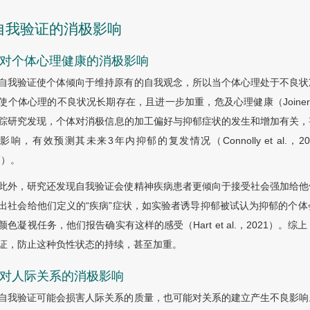
 自我验证的消极影响
1 对个体心理健康的消极影响
自我验证使个体倾向于维持原有的自我观念，所以当个体心理处于不良状
使个体心理的不良状况长期存在，且进一步加重，危及心理健康（Joiner，199
踪研究发现，个体对消极信息的加工偏好与抑郁症状的发生和增加有关，
响，有效预测其未来3年内抑郁的复发情况（Connolly et al.，2016；LeMou
7）。
此外，研究还发现自我验证会使精神疾病患者更倾向于接受社会强加给他
出社会给他们定义的“疾病”症状，如实验者诱导抑郁被试认为抑郁的个
颜色凝视任务，他们报告确实有这样的感受（Hart et al.，2021
证，防止这种负性状态的持续，甚至加重。
2 对人际关系的消极影响
自我验证可能会损害人际关系的质量，也可能对关系的建立产生不良影响