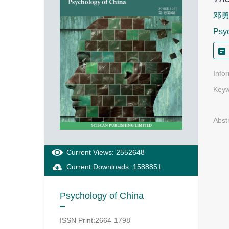
邓
Psyc
Info
Keyw
Abst
Current Views: 2552648
Current Downloads: 1588851
Psychology of China
ISSN Print:2664-1798