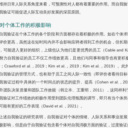
维持日常人际关系角度来看，可预测性对人都有着重要的作用。而自我验
我验证可能促进人际互动良好发展的深层原因。
3 对个体工作的积极影响
自我验证在个体工作的各个阶段和方面都存在着积极的作用。如在个体求
评价更高，虽然这在短时间内并不会影响应聘者得到工作的机会，但长期
，可能进入更好的组织，上级也认为他们是更优秀的员工（Cable and Kay，2
努力自我验证的员工不仅工作绩效更高，且他们与同事和领导也有更积极的关系
0；Crawford et al.，2019；Kim et al.，2019；Kim et 
自我验证的管理方式，也有助于员工之间人际一致性（即评价者看待目标
我验证过程中具体的一个时间点的状态的提升、提高（Cohen et al.，2020，
升团队决策质量和团队工作效能（韩立丰、王重明，2011），这同样
我验证对工作绩效的积极作用受到团队伦理氛围的调节，即只有当个体所
能有更好的工作表现（David et al.，2021）。
上述自我验证的研究表明，自我验证对个体的情绪、人际关系和事业发展
极影响，但是由于自我验证包含着个体对自我消极方面的验证，过度验证