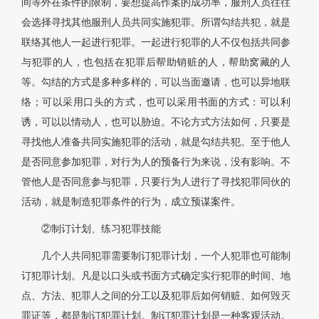
间等外在条件的限制，要想提高作案的成功率，服刑人员往往
会选择寻找其他服刑人员共同实施犯罪。所谓勾结共犯，就是
联络其他人一起进行犯罪。一起进行犯罪的人不仅包括共同参
与犯罪的人，也包括在犯罪后帮助销赃的人，帮助窝藏的人
等。勾结的方式是多种多样的，可以当面邀请，也可以异地联
络；可以采用口头的方式，也可以采用书面的方式：可以利
诱，可以以情动人，也可以胁迫。不论方式方法如何，只要是
寻找他人准备共同实施犯罪的活动，就是勾结共犯。至于他人
是否同意参加犯罪，对行为人的预备行为来说，没有影响。不
管他人是否同意参与犯罪，只要行为人进行了寻找犯罪同伙的
活动，就是制造犯罪条件的行为，成立预谋案件。
②制订计划、练习犯罪技能
几个人共同犯罪需要制订犯罪计划，一个人犯罪也可能制
订犯罪计划。凡是以口头或书面方式确定实行犯罪的时间、地
点、方法、犯罪人之间的分工以及犯罪后如何销赃、如何毁灭
罪证等，都是制订犯罪计划。制订犯罪计划是一种客观活动。