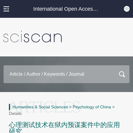
International Open Access Journal Platform
Humanities & Social Sciences
>
Psychology of China
>
Details
心理测试技术在狱内预谋案件中的应用
研究