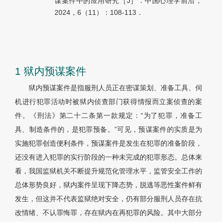
谋案件中的应用研究［J］．中国心理学前沿，
2024，6（11）：108-113．
1 狱内预谋案件
狱内预谋案件是指服刑人员正在密谋策划、准备工具、伺
机进行犯罪活动时被狱内侦查部门获得情报而立案侦查的案
件。《刑法》第二十二条第一款规定：“为了犯罪，准备工
具、制造条件的，是犯罪预备。”可见，预谋案件的实质是为
实施犯罪创造便利条件，预谋案件是发生在犯罪的准备阶段，
还没有进入犯罪的实行阶段的一种未完成的犯罪形态。总体来
看，我国监狱机关不断提升规范化管理水平，监管安全工作的
总体形势良好，狱内案件呈现下降态势，脱逃等恶性案件鲜有
发生，但这并不代表监狱绝对安全，仍有部分服刑人员存在抗
改情绪、不认罪悔罪，存在狱内在再犯罪的风险。其中大部分