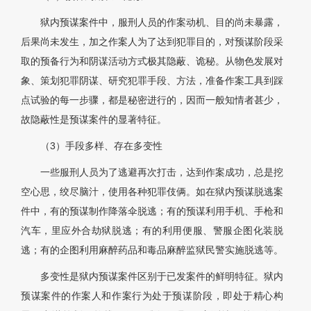
狱内预谋案件中，服刑人员的作案动机、目的尚未暴露，
后果尚未发生，加之作案人为了达到犯罪目的，对预谋阶段采
取的预备行为和阴谋活动方式极其隐蔽、诡秘。从物色发展对
象、策划犯罪阴谋、研究犯罪手段、方法，准备作案工具到踩
点试验的每一步骤，都是秘密进行的，因而一般知情者甚少，
故隐蔽性是预谋案件的显著特征。
（3）手段多样、存在多变性
一些服刑人员为了逃避再次打击，达到作案成功，总是挖
空心思，绞尽脑汁，使用各种犯罪伎俩。如在狱内预谋脱逃案
件中，有的预谋制作降落伞脱逃；有的预谋利用手机、手枪和
汽车，里应外合劫狱脱逃；有的利用便服、警服企图化装脱
逃；有的企图利用麻醉药品和毒品麻醉监狱民警实施脱逃等。
多变性是狱内预谋案件区别于已发案件的鲜明特征。狱内
预谋案件的作案人和作案行为处于预谋阶段，即处于精心构