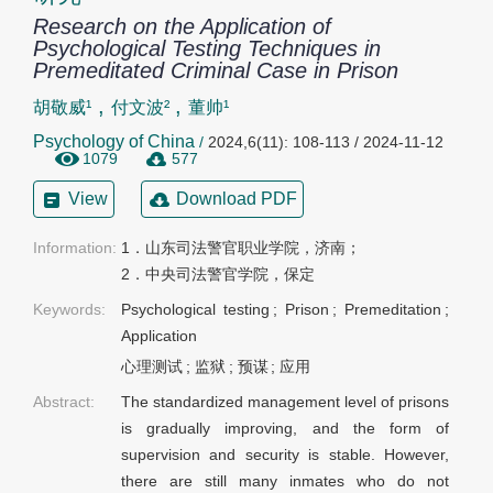
Research on the Application of
Psychological Testing Techniques in
Premeditated Criminal Case in Prison
,
,
胡敬威¹
付文波²
董帅¹
Psychology of China
/
2024,6(11): 108-113 / 2024-11-12
1079
577
View
Download PDF
Information:
1．山东司法警官职业学院，济南；

2．中央司法警官学院，保定
Keywords:
Psychological testing
;
Prison
;
Premeditation
;
Application
心理测试
;
监狱
;
预谋
;
应用
Abstract:
The standardized management level of prisons
is gradually improving, and the form of
supervision and security is stable. However,
there are still many inmates who do not