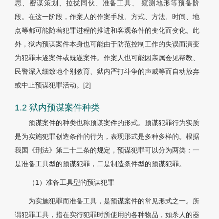
思、密谋策划、拉拢同伙、准备工具、 窥测地形等预备阶
段。在这一阶段，作案人的作案手段、方式、方法、时间、地
点等都可能随着犯罪进程的推进和客观条件的变化而变化。此
外，狱内预谋案件本身也可能由于防范控制工作的失误而演变
为犯罪未遂案件或既遂案件。作案人也可能因亲属会见帮教、
民警深入细致地个别教育、狱内严打斗争的声威等而自动放弃
或中止预谋犯罪活动。
[2]
1.2 狱内预谋案件种类
预谋案件的种类也称预谋案件的形式。预谋犯罪行为实质
是为实施犯罪创造条件的行为，表现形式是多种多样的。根据
我国《刑法》第二十二条的规定，预谋犯罪可以分为两类：一
是准备工具型的预谋犯罪，二是制造条件型的预谋犯罪。
（1）准备工具型的预谋犯罪
为实施犯罪而准备工具，是预谋案件的常见形式之一。所
谓犯罪工具，指在实行犯罪时所使用的各种物品，如杀人的器