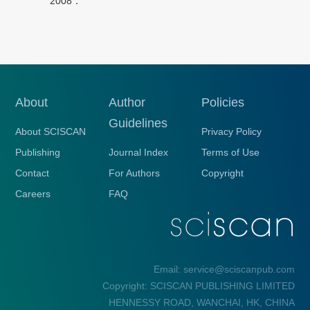
2008．
About
Author
Policies
Guidelines
About SCISCAN
Privacy Policy
Publishing
Journal Index
Terms of Use
Contact
For Authors
Copyright
Careers
FAQ
Email: service@sciscanpub.com
Copyright: SCISCAN PUBLISHING LIMITED
HENNESSY ROAD, WANCHAI, HK, CHINA