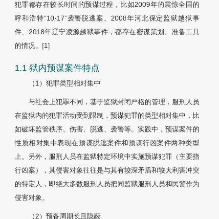
犯罪都存在较长时间的预谋过程，比如2009年的震惊全国的
呼和浩特“10·17”袭警脱逃案、2008年河北保定监狱越狱事
件、2018年辽宁凌源越狱事件，都存在密谋策划、准备工具
的情况。
[1]
1.1 狱内预谋案件特点
（1）犯罪类型相对集中
与社会上犯罪不同，基于监狱封闭严格的管理，服刑人员
在监狱内的犯罪活动受到限制，预谋犯罪的类型相对集中，比
如破坏监管秩序、伤害、脱逃、袭警等。实践中，预谋案件的
性质相对集中表现在预谋脱逃案件和预谋行凶案件两种类型
上。另外，服刑人员在监狱特定环境中实施预谋犯罪（主要指
行凶案），其侵害对象往往是与其有较深矛盾和较大利害冲突
的特定人，即绝大多数服刑人员把同监狱服刑人员和民警作为
侵害对象。
（2）预备周期长且隐蔽