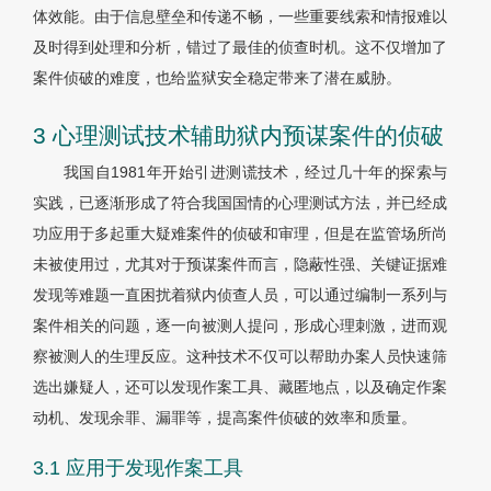
体效能。由于信息壁垒和传递不畅，一些重要线索和情报难以
及时得到处理和分析，错过了最佳的侦查时机。这不仅增加了
案件侦破的难度，也给监狱安全稳定带来了潜在威胁。
3 心理测试技术辅助狱内预谋案件的侦破
我国自1981年开始引进测谎技术，经过几十年的探索与
实践，已逐渐形成了符合我国国情的心理测试方法，并已经成
功应用于多起重大疑难案件的侦破和审理，但是在监管场所尚
未被使用过，尤其对于预谋案件而言，隐蔽性强、关键证据难
发现等难题一直困扰着狱内侦查人员，可以通过编制一系列与
案件相关的问题，逐一向被测人提问，形成心理刺激，进而观
察被测人的生理反应。这种技术不仅可以帮助办案人员快速筛
选出嫌疑人，还可以发现作案工具、藏匿地点，以及确定作案
动机、发现余罪、漏罪等，提高案件侦破的效率和质量。
3.1 应用于发现作案工具