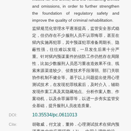
and omissions, in order to further strengthen
the foundation of regulatory safety and
improve the quality of criminal rehabilitation.
监狱规范化管理水平逐渐提高，监管安全形式稳
定，但仍存在不少服刑人员不认罪悔罪，甚至在
狱内实施再犯罪，其中预谋犯罪准备周期长、隐
蔽性强，往往难以发现，一旦发生后果十分严
重。针对狱内预谋案件的侦防工作仍然存在局限
性，比如少数服刑人员恶习重改造效果不佳、线
索来源渠道较少、侦查技术手段薄弱、部门关联
协作机制不健全等。基于以上问题提出使用心理
测试技术，在发现犯罪线索后，及时介入，辅助
发现作案工具及其隐藏地点、分析作案人数、作
案动机，以及余罪漏罪等，以进一步夯实监管安
全基础，提升服刑人员改造质量。
10.35534/pc.0611013
DOI:
Cite:
胡敬威，付文波，董帅．心理测试技术在狱内预