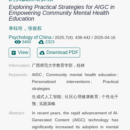
Exploring Practical Strategies for AIGC in
Empowering Community Mental Health
Education
,
单钰玲
张俊权
Psychology of China
/
2025,7(4): 438-442 / 2025-04-16
3460
2323
View
Download PDF
Information:
广西师范大学教育学部，桂林
Keywords:
AIGC
;
Community mental health education
;
Personalized interventions
;
Practical
strategies
生成式人工智能
;
社区心理健康教育
;
个性化干
预
;
实践策略
Abstract:
In recent years, the rapid advancement of AI-
Generated Content (AIGC) technology has
significantly increased its adoption in mental