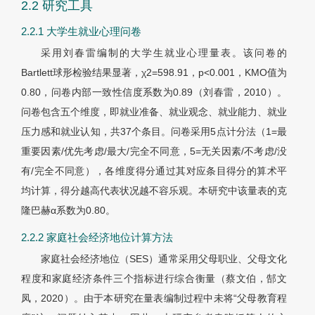
2.2 研究工具
2.2.1 大学生就业心理问卷
采用刘春雷编制的大学生就业心理量表。该问卷的
Bartlett球形检验结果显著，
χ
2=598.91，p<0.001，KMO值为
0.80，问卷内部一致性信度系数为0.89（刘春雷，2010）。
问卷包含五个维度，即就业准备、就业观念、就业能力、就业
压力感和就业认知，共37个条目。问卷采用5点计分法（1=最
重要因素/优先考虑/最大/完全不同意，5=无关因素/不考虑/没
有/完全不同意），各维度得分通过其对应条目得分的算术平
均计算，得分越高代表状况越不容乐观。本研究中该量表的克
隆巴赫
α
系数为0.80。
2.2.2 家庭社会经济地位计算方法
家庭社会经济地位（SES）通常采用父母职业、父母文化
程度和家庭经济条件三个指标进行综合衡量（蔡文伯，郜文
凤，2020）。由于本研究在量表编制过程中未将“父母教育程