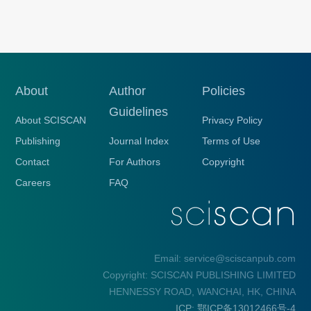
About
Author
Policies
Guidelines
About SCISCAN
Privacy Policy
Publishing
Journal Index
Terms of Use
Contact
For Authors
Copyright
Careers
FAQ
Email: service@sciscanpub.com
Copyright: SCISCAN PUBLISHING LIMITED
HENNESSY ROAD, WANCHAI, HK, CHINA
ICP: 鄂ICP备13012466号-4