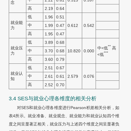
2.22
0.61
0.515
0.597
念
高
2.19
0.64
低
1.96
0.51
就业能
中
1.99
0.47
0.612
0.542
力
高
1.95
0.47
低
3.89
0.68
**
中<低
高
就业压
中
3.70
0.68
10.820
0.000
***
力
<低
高
3.60
0.79
低
2.51
0.67
就业认
中
2.61
0.61
2.579
0.076
知
高
2.52
0.70
3.4 SES与就业心理各维度的相关分析
对SES和就业心理各维度进行Pearson积差相关分析，如
表4所示。就业准备、就业观念、就业能力和就业认知四个维
度之间呈显著正相关，就业压力与上述四个维度之间呈显著负