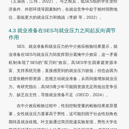
（王淑燕，江伟，2022）。与之相反，低SES组的学生受经
济条件、外部环境等因素制约，在就业竞争中处于相对弱势地
位，面临更大的就业压力和挑战（李妍 等，2022）。
4.3 就业准备在SES与就业压力之间起反向调节
作用
SES、就业准备和就业压力的中介效应检验结果显示，就
业准备在SES与就业压力间发挥部分遮掩中介效应，这一矛盾
机制体现了SES的“双刃剑”效应。高SES学生因家庭资源丰
富、支持系统完善，直接感受到的就业压力较低；但也会因为
过度依赖外部资源，忽视主动就业准备，从而间接增加就业压
力。有研究指出，高SES青少年可能因资源充足而低估竞争压
力、缺乏自主性，导致就业准备不足（OECD，2024）。
在中介效应检验过程中，性别控制变量的检验结果差异显
著，女性就业压力显著高于男性，这可能归因于社会性别角色
期待及就业歧视。叶文振通过简历投递实验发现，男性大学生