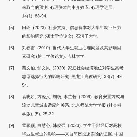
来取向的预测: 心理资本的中介效应.
心理学进展,
14
(1), 88-94.
[5]
田璐. (2023).
社会支持、信息资本对大学生就业压力
的影响研究
(硕士学位论文). 石河子大学.
[6]
刘春雷. (2010).
当代大学生就业心理问题及其影响因
素研究
(博士学位论文). 吉林大学.
[7]
蔡文伯, 郜文凤. (2020). 家庭社会经济地位对学生高考
志愿选择行为的影响研究.
黑龙江高教研究, 38
(7), 49-
54.
[8]
袁晓娇, 方晓义, 刘杨, 李芷若. (2009). 教育安置方式与
流动儿童城市适应的关系.
北京师范大学学报 (社会科
学版)
, (5), 25-32.
[9]
孟颖颖, 白慧心, 韩俊强. (2023). 学生干部经历对高校
毕业生就业的影响——来自简历投递实验的证据.
中国