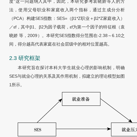
度”这一问题纳入其中，因此，本研究参考袁晓娇等人的方
法，使用父母职业和家庭收入两个指标，通过主成分分析
（PCA）构建SES指数：SES=（
β
1*
Z
职业＋
β
2*
Z
家庭收入）
／
εf
，其中
β
1、
β
2为因子载荷，
εf
为第一个因子的特征根（袁
晓娇 等，2009）。本研究SES指数得分范围在-2.38～6.10之
间，得分越高代表家庭在社会层级中的相对位置越高。
2.3 研究框架
本研究旨在探讨本科大学生就业心理的影响机制，明确
SES与就业心理的关系及其作用机制，拟建立的理论模型如图
1所示。