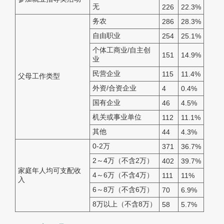
无
226
22.3%
务农
286
28.3%
自由职业
254
25.1%
个体工商业/自主创
151
14.9%
业
民营企业
115
11.4%
父母工作类型
外资/合资企业
4
0.4%
国有企业
46
4.5%
机关或事业单位
112
11.1%
其他
44
4.3%
0-2万
371
36.7%
2～4万（不含2万）
402
39.7%
家庭年人均可支配收
4～6万（不含4万）
111
11%
入
6～8万（不含6万）
70
6.9%
8万以上（不含8万）
58
5.7%