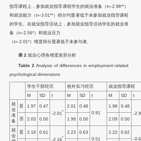
指导课程上，参加就业指导课程学生的就业准备（t=-2.98**）
和就业能力（t=-3.01**）得分均显著低于未参加就业指导课程
的学生。在就业指导活动上，参加就业指导活动学生的就业准
备（t=-2.56*）和就业压力
（t=-2.01*）维度得分显著低于未参与者。
表 2
就业心理各维度差异分析
Table 2
Analysis of differences in employment-related
psychological dimensions
学生干部经历
校外实习经历
就业指导课程
M
SD
t
M
SD
t
M
SD
t
就
是
1.97
0.47
2.01
0.48
1.98
0.48
业
*
0.91
-2.01
-2.
准
否
2.03
0.50
1.99
0.50
2.09
0.50
备
就
是
2.18
0.61
2.23
0.63
2.22
0.62
业
*
0.51
-0.
-2.16