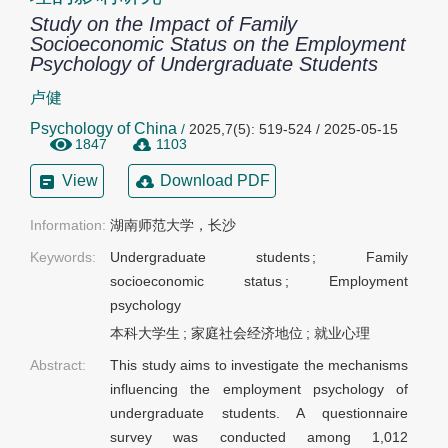
Study on the Impact of Family
Socioeconomic Status on the Employment
Psychology of Undergraduate Students
卢健
Psychology of China
/
2025,7(5): 519-524 / 2025-05-15
1847
1103
View
Download PDF
Information:
湖南师范大学，长沙
Keywords:
Undergraduate students
;
Family
socioeconomic status
;
Employment
psychology
本科大学生
;
家庭社会经济地位
;
就业心理
Abstract:
This study aims to investigate the mechanisms
influencing the employment psychology of
undergraduate students. A questionnaire
survey was conducted among 1,012