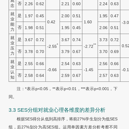
观
否
2.26
0.62
2.21
0.60
2.24
0.63
念
就
是
1.97
0.45
2.00
0.51
1.95
0.47
业
0.42
1.60
-3.
能
否
1.98
0.51
1.95
0.45
2.06
0.51
力
就
是
3.67
0.72
3.67
0.74
3.73
0.72
业
*
**
0.5
-2.55
-2.72
压
否
3.78
0.70
3.79
0.67
3.70
0.69
力
就
是
2.55
0.66
2.54
0.63
2.56
0.66
业
-0.66
-1.45
-0.
认
否
2.58
0.64
2.59
0.67
2.57
0.63
知
注：*表示p<0.05，**表示p<0.01，***表示p<0.001，下
同。
3.3 SES分组对就业心理各维度的差异分析
根据SES得分从低到高排序，将前27%学生划分为低SES
组，后27%划分为高SES组。运用单因素方差分析考察不同