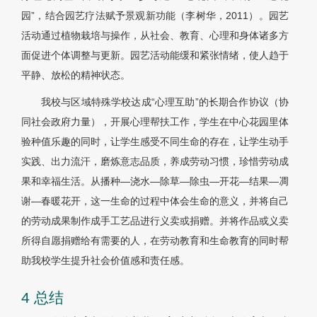
园”，结合园艺疗法赋予景观新功能（李树华，2011）。园艺
活动通过植物栽培与操作，从社会、教育、心理和身体诸多方
面促进个体调整与更新。园艺活动能缓和紧张情绪，使人趋于
平静、放松的精神状态。
我校与区域特殊学校达成“心理互助”的长期合作协议（协
同社会政府力量），开展心理帮扶工作，学生在中心花园里体
验种值乐趣的同时，让学生感受不同生命的存在，让学生动手
实践、出力流汗，磨炼意志品质，养成劳动习惯，珍惜劳动成
果和幸福生活。从播种—浇水—除草—除虫—开花—结果—凋
谢—春暖花开，这一生命的过程中体会生命的意义，并将自己
的劳动成果制作成手工艺品进行义卖或捐赠。并将作品或义卖
所得自愿捐赠给有需要的人，在劳动教育和生命教育的同时帮
助我校学生提升社会价值感和责任感。
4 总结