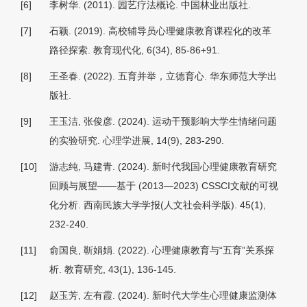
[6]
李树华. (2011).
园艺疗法概论.
中国林业出版社.
[7]
石颖. (2019). 高校辅导员心理健康教育课程化的改革
路径探索.
教育现代化, 6
(34), 85-86+91.
[8]
王圣春. (2022).
五育并举，立德育心
. 华东师范大学出
版社.
[9]
王玉洁, 张俊彦. (2024). 运动干预影响大学生情绪问题
的实验研究.
心理学进展, 14
(9), 283-290.
[10]
游志纯, 马建青. (2024). 新时代我国心理健康教育研究
回顾与展望——基于 (2013—2023) CSSCI文献的可视
化分析.
西南民族大学学报(人文社会科学版). 45
(1),
232-240.
[11]
俞国良, 靳娟娟. (2022). 心理健康教育与“五育”关系探
析.
教育研究, 43
(1), 136-145.
[12]
赵玉芳, 左有霞. (2024). 新时代大学生心理健康监测体