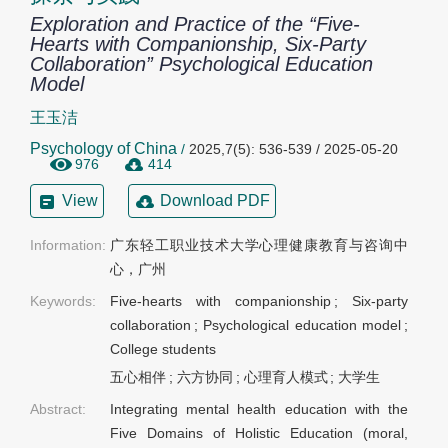
Exploration and Practice of the “Five-
Hearts with Companionship, Six-Party
Collaboration” Psychological Education
Model
王玉洁
Psychology of China
/
2025,7(5): 536-539 / 2025-05-20
976
414
View
Download PDF
Information:
广东轻工职业技术大学心理健康教育与咨询中
心，广州
Keywords:
Five-hearts with companionship
;
Six-party
collaboration
;
Psychological education model
;
College students
五心相伴
;
六方协同
;
心理育人模式
;
大学生
Abstract:
Integrating mental health education with the
Five Domains of Holistic Education (moral,