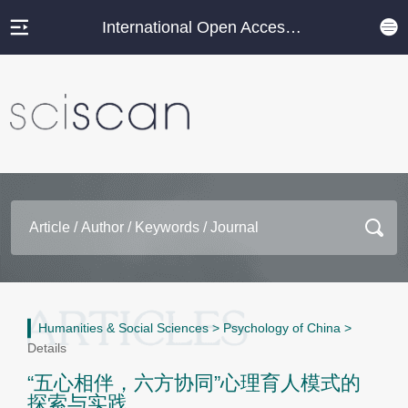
International Open Access Journal Platform
Humanities & Social Sciences
>
Psychology of China
>
Details
“五心相伴，六方协同”心理育人模式的
探索与实践