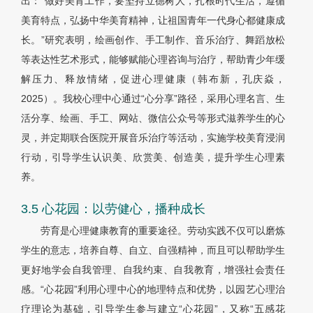
出：“做好美育工作，要坚持立德树人，扎根时代生活，遵循
美育特点，弘扬中华美育精神，让祖国青年一代身心都健康成
长。”研究表明，绘画创作、手工制作、音乐治疗、舞蹈放松
等表达性艺术形式，能够赋能心理咨询与治疗，帮助青少年缓
解压力、释放情绪，促进心理健康（韩布新，孔庆焱，
2025）。我校心理中心通过“心分享”路径，采用心理名言、生
活分享、绘画、手工、网站、微信公众号等形式滋养学生的心
灵，并定期联合医院开展音乐治疗等活动，实施学校美育浸润
行动，引导学生认识美、欣赏美、创造美，提升学生心理素
养。
3.5 心花园：以劳健心，播种成长
劳育是心理健康教育的重要途径。劳动实践不仅可以磨炼
学生的意志，培养自尊、自立、自强精神，而且可以帮助学生
更好地学会自我管理、自我约束、自我教育，增强社会责任
感。“心花园”利用心理中心的地理特点和优势，以园艺心理治
疗理论为基础，引导学生参与建立“心花园”，又称“五感花