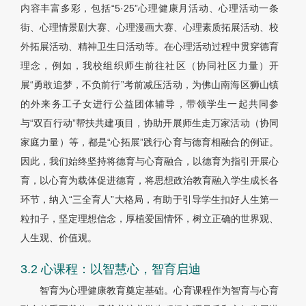
内容丰富多彩，包括“5·25”心理健康月活动、心理活动一条
街、心理情景剧大赛、心理漫画大赛、心理素质拓展活动、校
外拓展活动、精神卫生日活动等。在心理活动过程中贯穿德育
理念，例如，我校组织师生前往社区（协同社区力量）开
展“勇敢追梦，不负前行”考前减压活动，为佛山南海区狮山镇
的外来务工子女进行公益团体辅导，带领学生一起共同参
与“双百行动”帮扶共建项目，协助开展师生走万家活动（协同
家庭力量）等，都是“心拓展”践行心育与德育相融合的例证。
因此，我们始终坚持将德育与心育融合，以德育为指引开展心
育，以心育为载体促进德育，将思想政治教育融入学生成长各
环节，纳入“三全育人”大格局，有助于引导学生扣好人生第一
粒扣子，坚定理想信念，厚植爱国情怀，树立正确的世界观、
人生观、价值观。
3.2 心课程：以智慧心，智育启迪
智育为心理健康教育奠定基础。心育课程作为智育与心育