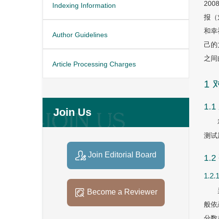
20
Indexing Information
报（
和幸
Author Guidelines
己的
之间
Article Processing Charges
1
1.
Join Us
测试
Join Editorial Board
1.
1.
Become a Reviewer
般依
分数