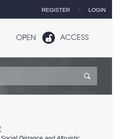
REGISTER
LOGIN
究
ocial Distance and Altruistic