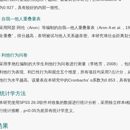
为0.927，具有较好的内部一致性。
2.2 自我—他人重叠量表
采用阿瑟·阿伦（Aron）等编制的自我—他人重叠量表（Aron A et al.
全重叠”，得分越高，表明被试与他人关系越亲密。本研究将社会距离划
2.3 利他行为问卷
采用李艳红编制的大学生利他行为问卷进行测量（李艳芳，2008），
利他行为表现、利己性行为和观念五个维度，所有项目均采用7点计分，从1
他行为水平越高。该量表在本研究中的Cronbachs
’
α
系数为0.853，具
3 统计学方法
本研究使用SPSS 26.0软件对收集的数据进行统计分析，采用独立样本t
行统计推断，p<0.05为差异有统计学意义。
结果