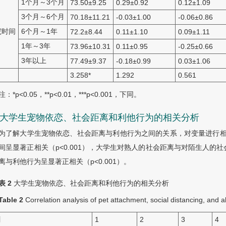
1个月～3个月
73.50
±
9.25
0.29
±
0.92
0.12
±
1.09
3个月～6个月
70.18
±
11.21
-0.03
±
1.00
-0.06
±
0.86
宠时间
6个月～1年
72.2
±
8.44
0.11
±
1.10
0.09
±
1.11
1年～3年
73.96
±
10.31
0.11
±
0.95
-0.25
±
0.66
3年以上
77.49
±
9.37
-0.18
±
0.99
0.03
±
1.06
3.258*
1.292
0.561
注：*p<0.05，**p<0.01，***p<0.001，下同。
.3 大学生宠物依恋、社会距离和利他行为的相关分析
为了解大学生宠物依恋、社会距离与利他行为之间的关系，对变量进行相
间呈显著正相关（p<0.001），大学生对熟人的社会距离与对陌生人的社
离与利他行为呈显著正相关（p<0.001）。
表 2
大学生宠物依恋、社会距离和利他行为的相关分析
Table 2
Correlation analysis of pet attachment, social distancing, and 
目
1
2
3
4