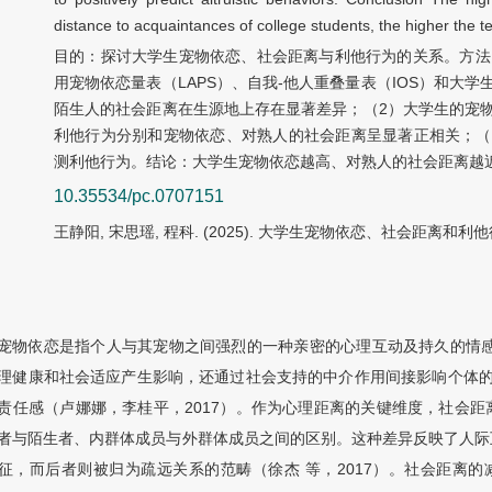
distance to acquaintances of college students, the higher the te
目的：探讨大学生宠物依恋、社会距离与利他行为的关系。方法
用宠物依恋量表（LAPS）、自我-他人重叠量表（IOS）和大
陌生人的社会距离在生源地上存在显著差异；（2）大学生的宠
利他行为分别和宠物依恋、对熟人的社会距离呈显著正相关；（
测利他行为。结论：大学生宠物依恋越高、对熟人的社会距离越
10.35534/pc.0707151
王静阳, 宋思瑶, 程科. (2025). 大学生宠物依恋、社会距离和利他行为
宠物依恋是指个人与其宠物之间强烈的一种亲密的心理互动及持久的情感
理健康和社会适应产生影响，还通过社会支持的中介作用间接影响个体的行
责任感（卢娜娜，李桂平，2017）。作为心理距离的关键维度，社会
者与陌生者、内群体成员与外群体成员之间的区别。这种差异反映了人际
征，而后者则被归为疏远关系的范畴（徐杰 等，2017）。社会距离的