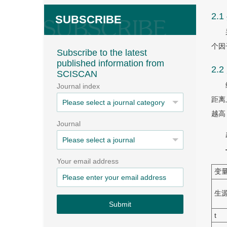
2.
SUBSCRIBE
个因
Subscribe to the latest
published information from
2
SCISCAN
Journal index
距离
越高
Journal
Your email address
变
生
Submit
t