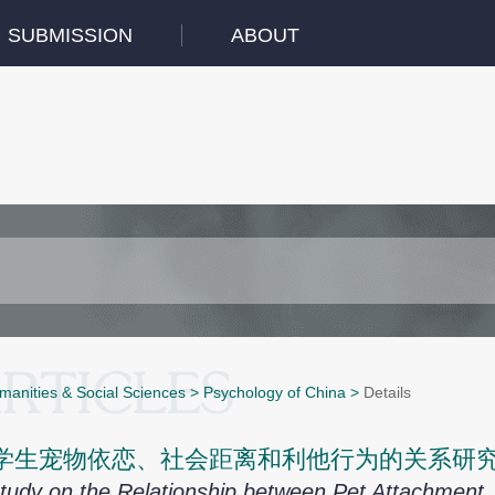
SUBMISSION
ABOUT
manities & Social Sciences
>
Psychology of China
>
Details
学生宠物依恋、社会距离和利他行为的关系研
tudy on the Relationship between Pet Attachment, S