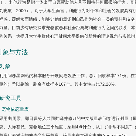
08）。利他行为是指个体出于自愿帮助他人且不期待任何回报的行为，
刘晓敏，2000）。对于大学生而言，利他行为对个体和社会的发展具有积
福感，缓解负面情绪，能够让他们意识到自己作为社会一员的责任和义务
力量。目前少有研究探求宠物依恋和社会距离与利他行为之间的联系，本
的关系，为提升大学生群体心理健康水平提供创新性的理论视角与实践指
 对象与方法
1 对象
利用问卷星网站的样本服务开展问卷发放工作，总计回收样本171份。
题的）予以剔除，剩余有效样本167个。其中女性占比72.28%。
2 研究工具
2.1 宠物依恋量表
采用由周霞、郑日昌等人共同翻译并修订的中文版量表问卷进行测量（周霞
恋、人际替代、宠物地位三个维度，采用4点计分，从1（“非常不同意”）到
越高代表对宠物的依恋水平越高。该量表在本研究中的Cronbachs
’
α