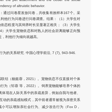
ndency of altruistic behavior.
：通过问卷星发放问卷，共收集有效样本167个。采
学生利他行为问卷进行问卷调查。结果：（1）大学生对
物依恋程度与其饲养时长呈显著正相关；（3）大学生
4）大学生宠物依恋和对熟人的社会距离能够正向预
近，利他行为倾向就越高。
的关系研究. 中国心理学前沿, 7 (7), 943-946.
联结（杨懿蓉，2021）。宠物依恋不仅直接对个体
为（邹蓉 等，2022）。饲养宠物能够培养个体的
距离体现在人际关系中的亲疏差异，例如自我与他者、
互动的亲疏感知模式，其中前者通常被视为亲密关系
减小可以增加亲社会行为、减少攻击行为（Fox D，