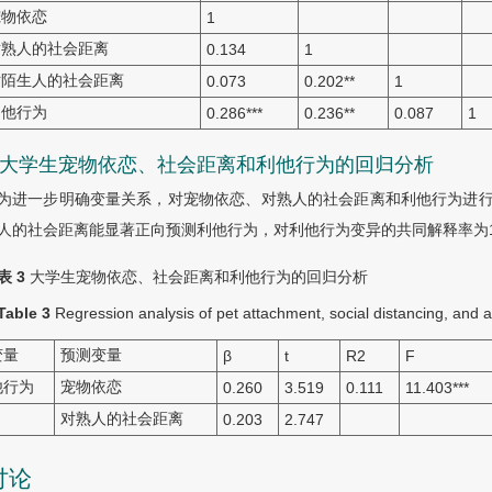
宠物依恋
1
对熟人的社会距离
0.134
1
.对陌生人的社会距离
0.073
0.202
**
1
利他行为
0.286
***
0.236
**
0.087
1
.4 大学生宠物依恋、社会距离和利他行为的回归分析
为进一步明确变量关系，对宠物依恋、对熟人的社会距离和利他行为进行
人的社会距离能显著正向预测利他行为，对利他行为变异的共同解释率为11
表 3
大学生宠物依恋、社会距离和利他行为的回归分析
Table 3
Regression analysis of pet attachment, social distancing, and a
变量
预测变量
β
t
R
2
F
他行为
宠物依恋
0.260
3.519
0.111
11.403
***
对熟人的社会距离
0.203
2.747
讨论