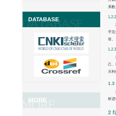
系数
1.
DATABASE
乎完
答。
1.
己、
示利
1.
MORE
析进
2 