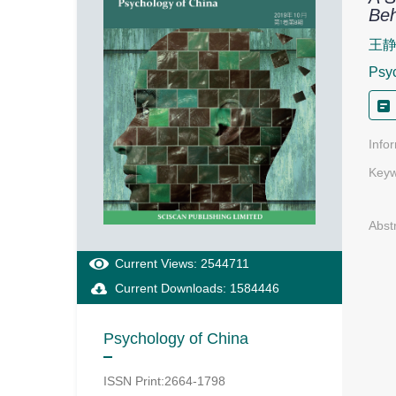
Beh
王
Psyc
Info
Keyw
Abst
Current Views: 2544711
Current Downloads: 1584446
Psychology of China
ISSN Print:2664-1798