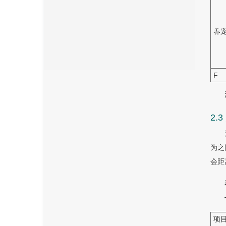
养
F
2
为之
会距
项