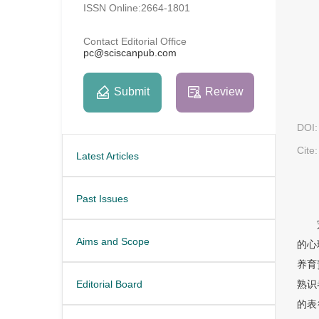
ISSN Online:2664-1801
Contact Editorial Office
pc@sciscanpub.com
Submit
Review
DOI:
Cite:
Latest Articles
Past Issues
Aims and Scope
的心
养育
Editorial Board
熟识
的表