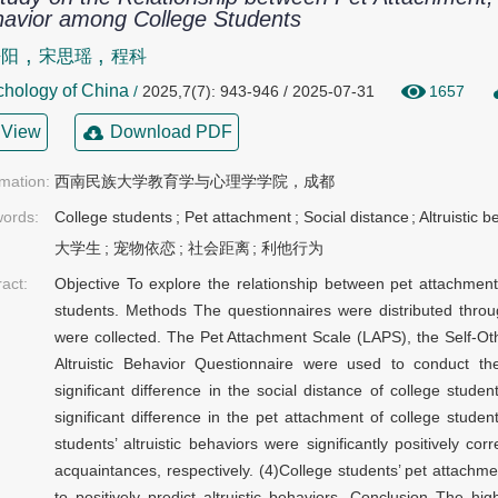
avior among College Students
,
,
静阳
宋思瑶
程科
hology of China
/
2025,7(7): 943-946 / 2025-07-31
1657
View
Download PDF
rmation:
西南民族大学教育学与心理学学院，成都
ords:
College students
;
Pet attachment
;
Social distance
;
Altruistic 
大学生
;
宠物依恋
;
社会距离
;
利他行为
ract:
Objective To explore the relationship between pet attachment, 
students. Methods The questionnaires were distributed throu
were collected. The Pet Attachment Scale (LAPS), the Self-Ot
Altruistic Behavior Questionnaire were used to conduct th
significant difference in the social distance of college stude
significant difference in the pet attachment of college studen
students’ altruistic behaviors were significantly positively co
acquaintances, respectively. (4)College students’ pet attachm
to positively predict altruistic behaviors. Conclusion The h