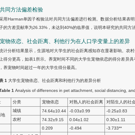
1 共同方法偏差检验
采用Harman单因子检验法对共同方法偏差进行检测。数据分析结果表
子的方差贡献率为26.33%，未达到40%的临界值，说明本研究的共同
.2 宠物依恋、社会距离、利他行为在人口学变量上的差异
统计分析结果显示，生源地对大学生的社会距离感知存在显著影响。农村
上得分更高，如表1所示。养宠时间不同的大学生宠物依恋的得分差异具
，养宠物时间超过一年的大学生得分最高。
表 1
大学生宠物依恋、社会距离和利他行为的差异分析
Table 1
Analysis of differences in pet attachment, social distancing, an
量
分类
宠物依恋
对熟人的社会距离
对陌生人的社
城镇
74.64
±
10.44
-0.03
±
0.99
-0.25
±
0.83
源地
农村
74.32
±
9.15
0.04
±
1.02
0.30
±
1.11
0.209
-0.494
-3.733**