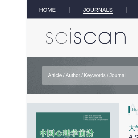
HOME
JOURNALS
Hu
大
A S