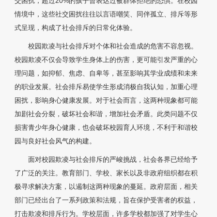
交困扰，超过20%的孩子曾表达过被群体拒绝的恐惧。在校园
情境中，这些社交困扰往往以言语嘲笑、同伴孤立、排斥等形
式呈现，构成了社会排斥的日常化体验。
校园欺凌与社会排斥对个体和社会造成的危害不容忽视。
校园欺凌不仅会导致学生身体上的伤害，更可能引发严重的心
理问题，如抑郁、焦虑、自卑等，甚至影响其学业成绩和未来
的职业发展。社会排斥易使学生形成消极自我认知，加重心理
困扰，影响身心健康发展。对于社会而言，这两种现象都可能
加剧社会分裂，破坏社会和谐，增加社会矛盾。此类问题不仅
损害青少年身心健康，也会破坏校园育人环境，不利于和谐校
园与良好社会风气的构建。
面对校园欺凌与社会排斥的严峻挑战，社会各界已经给予
了广泛的关注。教育部门、学校、家长以及非政府组织都在积
极寻求解决方案，以遏制这两种现象的蔓延。政府层面，相关
部门已经出台了一系列政策和法规，旨在保护受害者的权益，
打击欺凌和排斥行为。学校层面，许多学校都加强了对学生心