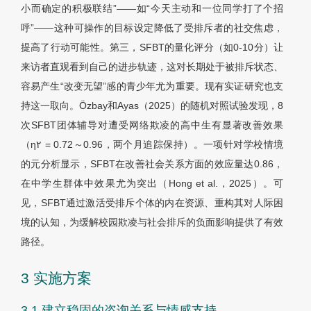
小而确定的积极联结”——如“今天主动和一位同学打了个招
呼”——这种可操作的目标设定降低了受排斥者的社交焦虑，
提高了行动可能性。第三，SFBT的量化评分（如0-10分）让
来访者直观看到自己的进步轨迹，这对长期处于被排斥状态、
容易产生“改变无望”感的青少年尤为重要。现有实证研究也支
持这一取向。Özbay和Ayas（2025）的随机对照试验发现，8
次SFBT团体辅导对遭受网络欺凌的高中生有显著改善效果
（
η
٢
= 0.72～0.96，两个月追踪保持）。一项针对学校情境
的元分析显示，SFBT在改善社会关系方面的效应量达0.86，
在中学生群体中效果尤为突出（Hong et al.，2025）。可
见，SFBT通过激活受排斥个体的内在资源、重构其对人际困
境的认知，为缓解校园欺凌与社会排斥的负面影响提供了有效
路径。
3 实施方案
3.1 建立稳固的咨询关系与情感支持