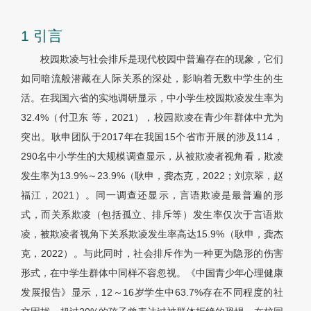
1 引言
校园欺凌与社会排斥是现代校园中普遍存在的现象，它们
如同暗流般潜藏在人际关系的深处，影响着无数中学生的生
活。在我国六省的实地调研显示，中小学生校园欺凌发生率为
32.4%（付卫东 等，2021），校园欺凌在青少年群体中尤为
突出。耿申团队于2017年在我国15个省市开展的涉及114，
290名中小学生的大规模调查显示，从被欺凌者视角看，欺凌
发生率为13.9%～23.9%（耿申，龚杰克，2022；刘京翠，赵
福江，2021）。同一调查还显示，言语欺凌是最普遍的形
式，而关系欺凌（包括孤立、排斥等）发生率仅次于言语欺
凌，被欺凌者视角下关系欺凌发生率高达15.9%（耿申，龚杰
克，2022）。与此同时，社会排斥作为一种更为隐形的伤害
形式，在中学生群体中同样不容忽视。《中国青少年心理健康
发展报告》显示，12～16岁学生中63.7%存在不同程度的社