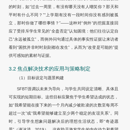
的时刻，如“过去一周里，有没有哪天没有人嘲笑你？那天和
平时有什么不同？”“上学期有没有一段时间你没有感到被孤
立，那时你做了哪些事情？”——这种对“例外”的挖掘直接回
应了受排斥学生常见的“全盘否定”认知困境：他们往往认定自
己“永远被孤立”，而例外问句通过具体的事实性证据让来访者
看到“困扰并非时时刻刻都在发生”，从而为“改变是可能的”提
供可感知的素材与证据。
3.2 焦点解决技术的应用与策略制定
（1）目标设定与愿景构建
SFBT强调以未来为导向，与学生共同设定清晰、具体且
可实现的短期目标。这些目标应聚焦于学生希望达成的状态，
如“我希望能在接下来的一个月内减少被欺凌的次数至每周不
超过一次”或“我希望能够建立至少两个稳定的友谊关系”。同
时，引导学生想象问题解决后的理想生活状态，即“奇迹愿
景”（谢冰清，2019）。这有助于激发学生的内在动力和希望