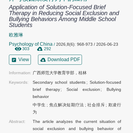
Application of Solution-Focused Brief
Therapy in Reducing Social Exclusion and
Bullying Behaviors Among Middle School
Students
欧雅琳
Psychology of China
/
2026,8(6): 968-973 / 2026-06-23
303
292
View
Download PDF
Information:
广西师范大学教育学部，桂林
Keywords:
Secondary school students
;
Solution-focused
brief therapy
;
Social exclusion
;
Bullying
behavior
中学生
;
焦点解决短期疗法
;
社会排斥
;
欺凌行
为
Abstract:
The article analyzes the current situation of
social exclusion and bullying behavior of