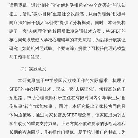
适用逻辑：通过“例外问句”解构受排斥者“被全盘否定”的认知
扭曲，借助“微小目标”重建社交效能感，从而为理解“积极导
向疗法如何干预人际创伤”提供了分析框架。同时，本研究构
建了一套“去病理化”的校园反欺凌谈话技术方案，将SFBT的
核心问句系统嵌入学校心理辅导的常规流程，为后续开展实证
研究（如随机对照试验、个案追踪）提供了可检验的理论模型
与干预手册雏形。
（2）实践意义
本研究聚焦于中学校园反欺凌工作的实际需求，梳理了
SFBT的核心谈话技术，形成一套“去病理化”、短程高效的干
预思路，帮助心理教师和班主任在有限时间内引导学生从“创
伤叙事”转向“赋能叙事”。同时，本研究提出了家校协同的具
体沟通策略，通过向家长普及SFBT理念等，使家庭成为巩固
学生改变的重要支持力量。上述方案不依赖复杂的诊断流程和
长期的咨询周期，具有操作门槛低、易于培训推广的特点，为