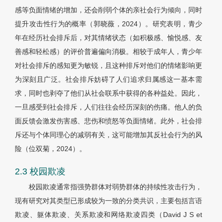
感等负面情绪的增加，还会削弱个体的亲社会行为倾向，同时
提升攻击性行为的概率（郭晓薇，2024）。研究表明，青少
年在经历社会排斥后，对其情绪状态（如积极感、愉悦感、友
善感和轻松感）的评价普遍偏向消极。相较于成年人，青少年
对社会排斥的感知更为敏锐，且这种排斥对他们的情绪影响更
为深刻且广泛。社会排斥妨碍了人们追求归属感这一基本需
求，同时也剥夺了他们从社会联系中获得的各种益处。因此，
一旦感受到社会排斥，人们往往会经历深刻的伤痛。他人的负
面反馈会激发伤害感、悲伤和愤怒等负面情绪。此外，社会排
斥还与个体同理心的减弱有关，这可能增加其反社会行为的风
险（位双菊，2024）。
2.3 校园欺凌
校园欺凌通常指强势群体对弱势群体的持续性攻击行为，
现有研究对其类型已形成较为一致的分类共识，主要包括言语
欺凌、躯体欺凌、关系欺凌和网络欺凌四类（David J S et