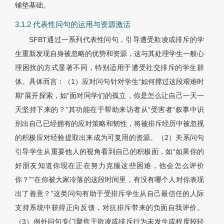
铺垫基础。
3.1.2 代表性问句的运用与资源激活
SFBT通过一系列代表性问句，引导遭受欺凌或排斥的学
生重新发现自身被忽略的优势和资源，这与其处理学生一般心
理困扰的方式显著不同，特别适用于遭受社交排斥的学生群
体。具体而言：（1）应对问句针对学生“如何撑过这段艰难时
期”展开探索，如“面对同学们的孤立，你是怎么让自己一天一
天坚持下来的？”其功能在于帮助来访者从“受害者”叙事中识
别出自己已经拥有的应对策略和韧性，将被排斥经历中被忽视
的积极应对经验提取出来成为可复用的资源。（2）关系问句
引导学生从重要他人的视角看到自己的积极面，如“如果你的
好朋友知道你现在正在努力克服这些困难，他会怎么评价
你？”“在你被大家冷落的这段时间里，有没有哪个人对你表现
出了善意？”这类问句有助于受排斥学生从自己最信任的人际
支持系统中获得正向反馈，对抗排斥带来的负面自我评价。
（3）例外问句专门聚焦于欺凌或排斥行为未发生或程度较轻