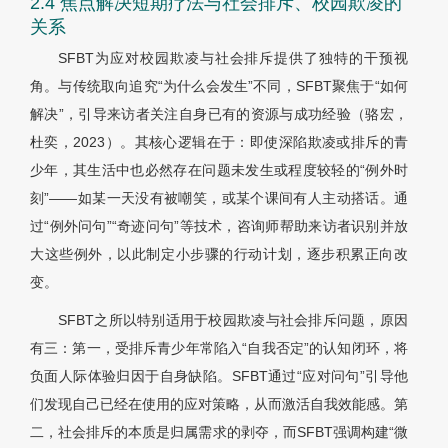
2.4 焦点解决短期疗法与社会排斥、校园欺凌的
关系
SFBT为应对校园欺凌与社会排斥提供了独特的干预视
角。与传统取向追究“为什么会发生”不同，SFBT聚焦于“如何
解决”，引导来访者关注自身已有的资源与成功经验（骆宏，
杜奕，2023）。其核心逻辑在于：即使深陷欺凌或排斥的青
少年，其生活中也必然存在问题未发生或程度较轻的“例外时
刻”——如某一天没有被嘲笑，或某个课间有人主动搭话。通
过“例外问句”“奇迹问句”等技术，咨询师帮助来访者识别并放
大这些例外，以此制定小步骤的行动计划，逐步积累正向改
变。
SFBT之所以特别适用于校园欺凌与社会排斥问题，原因
有三：第一，受排斥青少年常陷入“自我否定”的认知闭环，将
负面人际体验归因于自身缺陷。SFBT通过“应对问句”引导他
们发现自己已经在使用的应对策略，从而激活自我效能感。第
二，社会排斥的本质是归属需求的剥夺，而SFBT强调构建“微