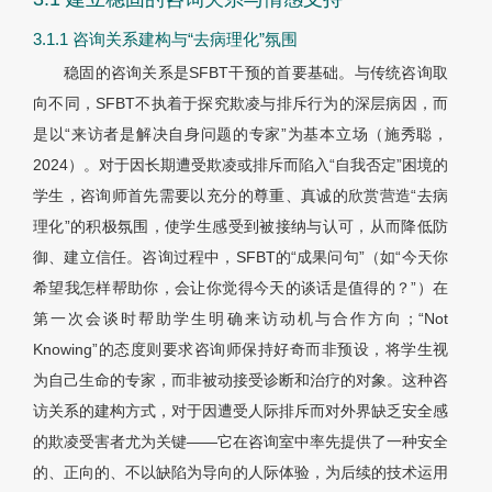
3.1.1 咨询关系建构与“去病理化”氛围
稳固的咨询关系是SFBT干预的首要基础。与传统咨询取
向不同，SFBT不执着于探究欺凌与排斥行为的深层病因，而
是以“来访者是解决自身问题的专家”为基本立场（施秀聪，
2024）。对于因长期遭受欺凌或排斥而陷入“自我否定”困境的
学生，咨询师首先需要以充分的尊重、真诚的欣赏营造“去病
理化”的积极氛围，使学生感受到被接纳与认可，从而降低防
御、建立信任。咨询过程中，SFBT的“成果问句”（如“今天你
希望我怎样帮助你，会让你觉得今天的谈话是值得的？”）在
第一次会谈时帮助学生明确来访动机与合作方向；“Not
Knowing”的态度则要求咨询师保持好奇而非预设，将学生视
为自己生命的专家，而非被动接受诊断和治疗的对象。这种咨
访关系的建构方式，对于因遭受人际排斥而对外界缺乏安全感
的欺凌受害者尤为关键——它在咨询室中率先提供了一种安全
的、正向的、不以缺陷为导向的人际体验，为后续的技术运用