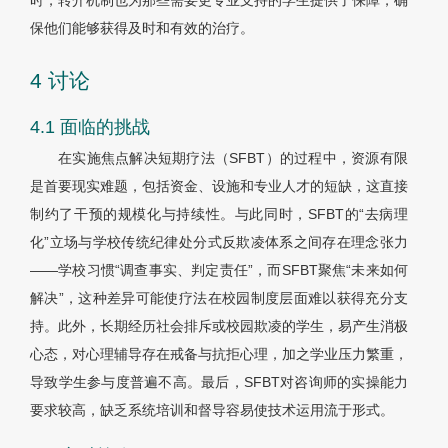
时，转介机制也为那些需要更专业支持的学生提供了保障，确
保他们能够获得及时和有效的治疗。
4 讨论
4.1 面临的挑战
在实施焦点解决短期疗法（SFBT）的过程中，资源有限
是首要现实难题，包括资金、设施和专业人才的短缺，这直接
制约了干预的规模化与持续性。与此同时，SFBT的“去病理
化”立场与学校传统纪律处分式反欺凌体系之间存在理念张力
——学校习惯“调查事实、判定责任”，而SFBT聚焦“未来如何
解决”，这种差异可能使疗法在校园制度层面难以获得充分支
持。此外，长期经历社会排斥或校园欺凌的学生，易产生消极
心态，对心理辅导存在戒备与抗拒心理，加之学业压力繁重，
导致学生参与度普遍不高。最后，SFBT对咨询师的实操能力
要求较高，缺乏系统培训和督导容易使技术运用流于形式。