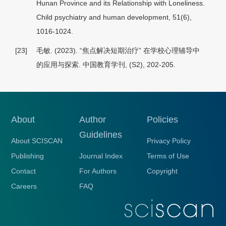
Hunan Province and its Relationship with Loneliness.
Child psychiatry and human development, 51(6),
1016-1024.
[23]
毛敏. (2023). “焦点解决短期治疗” 在学校心理辅导中
的应用与探索.
中国教育学刊
, (S2), 202-205.
About
Author
Policies
Guidelines
About SCISCAN
Privacy Policy
Publishing
Journal Index
Terms of Use
Contact
For Authors
Copyright
Careers
FAQ